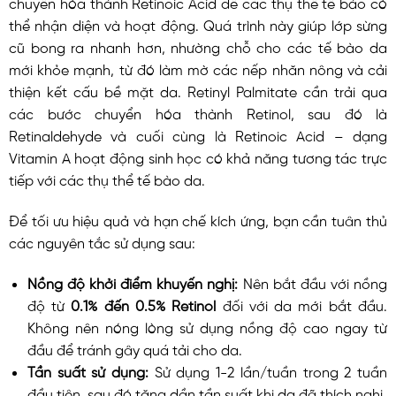
chuyển hóa thành Retinoic Acid để các thụ thể tế bào có
thể nhận diện và hoạt động. Quá trình này giúp lớp sừng
cũ bong ra nhanh hơn, nhường chỗ cho các tế bào da
mới khỏe mạnh, từ đó làm mờ các nếp nhăn nông và cải
thiện kết cấu bề mặt da. Retinyl Palmitate cần trải qua
các bước chuyển hóa thành Retinol, sau đó là
Retinaldehyde và cuối cùng là Retinoic Acid – dạng
Vitamin A hoạt động sinh học có khả năng tương tác trực
tiếp với các thụ thể tế bào da.
Để tối ưu hiệu quả và hạn chế kích ứng, bạn cần tuân thủ
các nguyên tắc sử dụng sau:
Nồng độ khởi điểm khuyến nghị:
Nên bắt đầu với nồng
độ từ
0.1% đến 0.5% Retinol
đối với da mới bắt đầu.
Không nên nóng lòng sử dụng nồng độ cao ngay từ
đầu để tránh gây quá tải cho da.
Tần suất sử dụng:
Sử dụng 1-2 lần/tuần trong 2 tuần
đầu tiên, sau đó tăng dần tần suất khi da đã thích nghi.