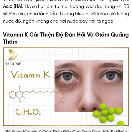
Acid (HA)
. HA sẽ hút ẩm từ môi trường vào da, trong khi B5
sẽ làm dịu, chữa lành tổn thương biểu bì và khóa giữ lượng
nước đó, ngăn không cho hơi nước bay hơi ra ngoài.
Vitamin K Cải Thiện Độ Đàn Hồi Và Giảm Quầng
Thâm
Bổ Sung Vitamin K Giúp Thúc Đẩy Quá Trình Phục Hồi Tự Nhiên,