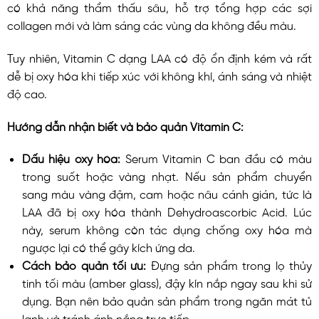
có khả năng thẩm thấu sâu, hỗ trợ tổng hợp các sợi
collagen mới và làm sáng các vùng da không đều màu.
Tuy nhiên, Vitamin C dạng LAA có độ ổn định kém và rất
dễ bị oxy hóa khi tiếp xúc với không khí, ánh sáng và nhiệt
độ cao.
Hướng dẫn nhận biết và bảo quản Vitamin C:
Dấu hiệu oxy hóa:
Serum Vitamin C ban đầu có màu
trong suốt hoặc vàng nhạt. Nếu sản phẩm chuyển
sang màu vàng đậm, cam hoặc nâu cánh gián, tức là
LAA đã bị oxy hóa thành Dehydroascorbic Acid. Lúc
này, serum không còn tác dụng chống oxy hóa mà
ngược lại có thể gây kích ứng da.
Cách bảo quản tối ưu:
Đựng sản phẩm trong lọ thủy
tinh tối màu (amber glass), đậy kín nắp ngay sau khi sử
dụng. Bạn nên bảo quản sản phẩm trong ngăn mát tủ
lạnh và tránh ánh nắng trực tiếp.