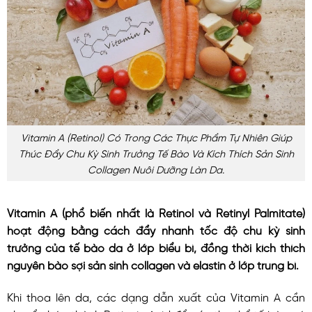
Vitamin A (retinol) Có Trong Các Thực Phẩm Tự Nhiên Giúp
Thúc Đẩy Chu Kỳ Sinh Trưởng Tế Bào Và Kích Thích Sản Sinh
Collagen Nuôi Dưỡng Làn Da.
Vitamin A (phổ biến nhất là Retinol và Retinyl Palmitate)
hoạt động bằng cách đẩy nhanh tốc độ chu kỳ sinh
trưởng của tế bào da ở lớp biểu bì, đồng thời kích thích
nguyên bào sợi sản sinh collagen và elastin ở lớp trung bì.
Khi thoa lên da, các dạng dẫn xuất của Vitamin A cần