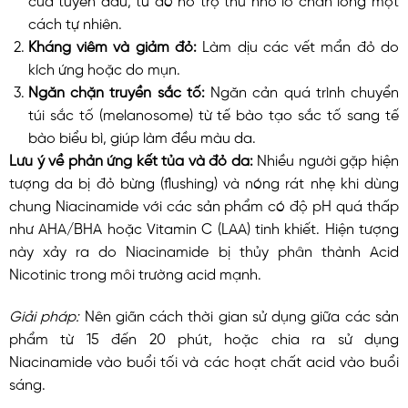
cách tự nhiên.
Kháng viêm và giảm đỏ:
Làm dịu các vết mẩn đỏ do
kích ứng hoặc do mụn.
Ngăn chặn truyền sắc tố:
Ngăn cản quá trình chuyển
túi sắc tố (melanosome) từ tế bào tạo sắc tố sang tế
bào biểu bì, giúp làm đều màu da.
Lưu ý về phản ứng kết tủa và đỏ da:
Nhiều người gặp hiện
tượng da bị đỏ bừng (flushing) và nóng rát nhẹ khi dùng
chung Niacinamide với các sản phẩm có độ pH quá thấp
như AHA/BHA hoặc Vitamin C (LAA) tinh khiết. Hiện tượng
này xảy ra do Niacinamide bị thủy phân thành Acid
Nicotinic trong môi trường acid mạnh.
Giải pháp:
Nên giãn cách thời gian sử dụng giữa các sản
phẩm từ 15 đến 20 phút, hoặc chia ra sử dụng
Niacinamide vào buổi tối và các hoạt chất acid vào buổi
sáng.