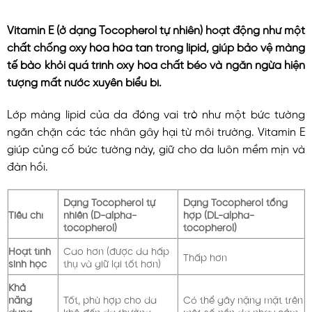
Vitamin E (ở dạng Tocopherol tự nhiên) hoạt động như một
chất chống oxy hóa hòa tan trong lipid, giúp bảo vệ màng
tế bào khỏi quá trình oxy hóa chất béo và ngăn ngừa hiện
tượng mất nước xuyên biểu bì.
Lớp màng lipid của da đóng vai trò như một bức tường
ngăn chặn các tác nhân gây hại từ môi trường. Vitamin E
giúp củng cố bức tường này, giữ cho da luôn mềm mịn và
đàn hồi.
Dạng Tocopherol tự
Dạng Tocopherol tổng
Tiêu chí
nhiên (D-alpha-
hợp (DL-alpha-
tocopherol)
tocopherol)
Hoạt tính
Cao hơn (được da hấp
Thấp hơn
sinh học
thụ và giữ lại tốt hơn)
Khả
năng
Tốt, phù hợp cho da
Có thể gây nặng mặt trên
dung
khô đến da thường
một số nền da nhạy cảm