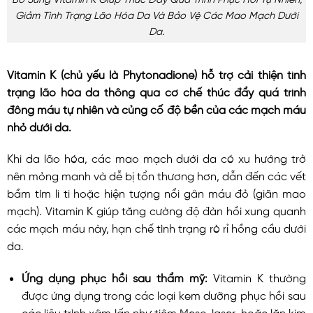
Giảm Tình Trạng Lão Hóa Da Và Bảo Vệ Các Mao Mạch Dưới
Da.
Vitamin K (chủ yếu là Phytonadione) hỗ trợ cải thiện tình
trạng lão hóa da thông qua cơ chế thúc đẩy quá trình
đông máu tự nhiên và củng cố độ bền của các mạch máu
nhỏ dưới da.
Khi da lão hóa, các mao mạch dưới da có xu hướng trở
nên mỏng manh và dễ bị tổn thương hơn, dẫn đến các vết
bầm tím li ti hoặc hiện tượng nổi gân máu đỏ (giãn mao
mạch). Vitamin K giúp tăng cường độ đàn hồi xung quanh
các mạch máu này, hạn chế tình trạng rò rỉ hồng cầu dưới
da.
Ứng dụng phục hồi sau thẩm mỹ:
Vitamin K thường
được ứng dụng trong các loại kem dưỡng phục hồi sau
các liệu trình xâm lấn như tiêm Meso, laser, hoặc lăn kim