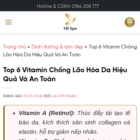
Bỏ
Hotline & CSKH: 0764 208 777
qua
nội
dung
Trang chủ
»
Dinh dưỡng & làm đẹp
»
Top 6 Vitamin Chống
Lão Hóa Da Hiệu Quả Và An Toàn
Top 6 Vitamin Chống Lão Hóa Da Hiệu
Quả Và An Toàn
ĐĂNG VÀO
12/01/2026
BỞI
LAI KIM NGÂN
Vitamin A (Retinol):
Thúc đẩy tái tạo tế
bào da, kích thích sản sinh collagen và
elastin, hỗ trợ giảm nếp nhăn.