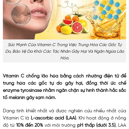
Sức Mạnh Của Vitamin C Trong Việc Trung Hòa Các Gốc Tự
Do, Bảo Vệ Da Khỏi Các Tác Nhân Gây Hại Và Ngăn Ngừa Lão
Hóa.
Vitamin C chống lão hóa bằng cách nhường điện tử để
trung hòa các gốc tự do gây hại, đồng thời ức chế
enzyme tyrosinase nhằm ngăn chặn sự hình thành hắc sắc
tố melanin gây sạm nám.
Dạng tinh khiết nhất và được nghiên cứu nhiều nhất của
Vitamin C là
L-ascorbic acid (LAA)
. Khi hoạt động ở nồng
độ từ
10% đến 20%
với môi trường
pH thấp (dưới 3.5)
, LAA