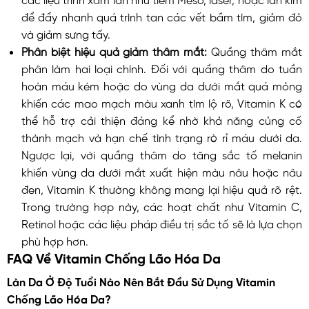
để đẩy nhanh quá trình tan các vết bầm tím, giảm đỏ
và giảm sưng tấy.
Phân biệt hiệu quả giảm thâm mắt:
Quầng thâm mắt
phân làm hai loại chính. Đối với quầng thâm do tuần
hoàn máu kém hoặc do vùng da dưới mắt quá mỏng
khiến các mao mạch màu xanh tím lộ rõ, Vitamin K có
thể hỗ trợ cải thiện đáng kể nhờ khả năng củng cố
thành mạch và hạn chế tình trạng rò rỉ máu dưới da.
Ngược lại, với quầng thâm do tăng sắc tố melanin
khiến vùng da dưới mắt xuất hiện màu nâu hoặc nâu
đen, Vitamin K thường không mang lại hiệu quả rõ rệt.
Trong trường hợp này, các hoạt chất như Vitamin C,
Retinol hoặc các liệu pháp điều trị sắc tố sẽ là lựa chọn
phù hợp hơn.
FAQ Về Vitamin Chống Lão Hóa Da
Làn Da Ở Độ Tuổi Nào Nên Bắt Đầu Sử Dụng Vitamin
Chống Lão Hóa Da?