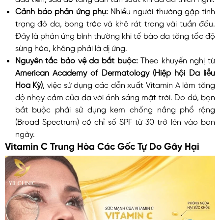
Cảnh báo phản ứng phụ:
Nhiều người thường gặp tình
trạng đỏ da, bong tróc và khô rát trong vài tuần đầu.
Đây là phản ứng bình thường khi tế bào da tăng tốc độ
sừng hóa, không phải là dị ứng.
Nguyên tắc bảo vệ da bắt buộc:
Theo khuyến nghị từ
American Academy of Dermatology (Hiệp hội Da liễu
Hoa Kỳ)
, việc sử dụng các dẫn xuất Vitamin A làm tăng
độ nhạy cảm của da với ánh sáng mặt trời. Do đó, bạn
bắt buộc phải sử dụng kem chống nắng phổ rộng
(Broad Spectrum) có chỉ số SPF từ 30 trở lên vào ban
ngày.
Vitamin C Trung Hòa Các Gốc Tự Do Gây Hại