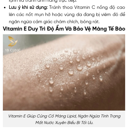
Lưu ý khi sử dụng:
Tránh thoa Vitamin C nồng độ cao
lên các nốt mụn hở hoặc vùng da đang bị viêm đỏ để
ngăn ngừa cảm giác châm chích, bỏng rát.
Vitamin E Duy Trì Độ Ẩm Và Bảo Vệ Màng Tế Bào
Vitamin E Giúp Củng Cố Màng Lipid, Ngăn Ngừa Tình Trạng
Mất Nước Xuyên Biểu Bì Tối Ưu.