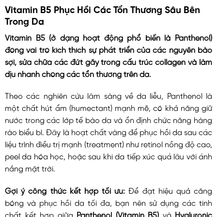
Vitamin B5 Phục Hồi Các Tổn Thương Sâu Bên
Trong Da
Vitamin B5 (ở dạng hoạt động phổ biến là Panthenol)
đóng vai trò kích thích sự phát triển của các nguyên bào
sợi, sửa chữa các đứt gãy trong cấu trúc collagen và làm
dịu nhanh chóng các tổn thương trên da.
Theo các nghiên cứu lâm sàng về da liễu, Panthenol là
một chất hút ẩm (humectant) mạnh mẽ, có khả năng giữ
nước trong các lớp tế bào da và ổn định chức năng hàng
rào biểu bì. Đây là hoạt chất vàng để phục hồi da sau các
liệu trình điều trị mạnh (treatment) như retinol nồng độ cao,
peel da hóa học, hoặc sau khi da tiếp xúc quá lâu với ánh
nắng mặt trời.
Gợi ý công thức kết hợp tối ưu:
Để đạt hiệu quả căng
bóng và phục hồi da tối đa, bạn nên sử dụng các tinh
chất kết hợp giữa
Panthenol (Vitamin B5)
và
Hyaluronic