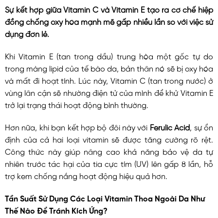
Sự kết hợp giữa Vitamin C và Vitamin E tạo ra cơ chế hiệp
đồng chống oxy hóa mạnh mẽ gấp nhiều lần so với việc sử
dụng đơn lẻ.
Khi Vitamin E (tan trong dầu) trung hòa một gốc tự do
trong màng lipid của tế bào da, bản thân nó sẽ bị oxy hóa
và mất đi hoạt tính. Lúc này, Vitamin C (tan trong nước) ở
vùng lân cận sẽ nhường điện tử của mình để khử Vitamin E
trở lại trạng thái hoạt động bình thường.
Hơn nữa, khi bạn kết hợp bộ đôi này với
Ferulic Acid
, sự ổn
định của cả hai loại vitamin sẽ được tăng cường rõ rệt.
Công thức này giúp nâng cao khả năng bảo vệ da tự
nhiên trước tác hại của tia cực tím (UV) lên gấp 8 lần, hỗ
trợ kem chống nắng hoạt động hiệu quả hơn.
Tần Suất Sử Dụng Các Loại Vitamin Thoa Ngoài Da Như
Thế Nào Để Tránh Kích Ứng?