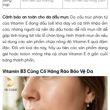
nạp
Cảnh báo an toàn cho da dầu mụn:
Do cấu trúc phân tử
của Vitamin E dạng dầu (oil) khá dày và có tính khóa ẩm
cao, những người có nền da dầu hoặc dễ nổi mụn rất dễ
gặp tình trạng bít tắc lỗ chân lông, hình thành mụn ẩn nếu
sử dụng các sản phẩm chứa nồng độ Vitamin E quá đậm
đặc. Đối với loại da này, hãy ưu tiên các sản phẩm dạng
gel hoặc lotion mỏng nhẹ có chứa Vitamin E ở gần cuối
bảng thành phần.
Vitamin B3 Củng Cố Hàng Rào Bảo Vệ Da