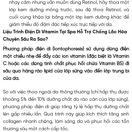
nhạy cảm nhưng vẫn muốn dùng Retinol, hãy thoa một
lớp kem dưỡng mỏng trước, sau đó thoa Retinol, và
cuối cùng khóa lại bằng một lớp kem dưỡng khác để
giảm thiểu độ đậm đặc tiếp xúc trực tiếp với da.
Liệu Trình Điện Di Vitamin Tại Spa Hỗ Trợ Chống Lão Hóa
Chuyên Sâu Ra Sao?
Phương pháp điện di (Iontophoresis) sử dụng dòng điện
một chiều nhẹ để đẩy các ion vitamin (đặc biệt là Vitamin
C hoặc các dòng tinh chất phục hồi chứa Vitamin B5) đi
sâu qua hàng rào lipid của lớp sừng vào đến lớp trung bì
của da.
So với việc thoa ngoài da thông thường (chỉ hấp thụ được
khoảng 5% đến 10% dưỡng chất do rào cản của lớp sừng),
phương pháp điện di giúp tăng tỷ lệ hấp thụ dưỡng chất
lên gấp nhiều lần. Quá trình này giúp kích thích tăng sinh
collagen nhanh chóng, làm sáng da và phục hồi các tổn
thương sâu một cách cấp tốc.