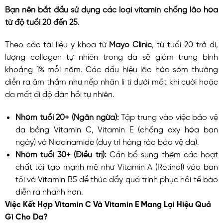
Bạn nên bắt đầu sử dụng các loại vitamin chống lão hóa
từ độ tuổi 20 đến 25.
Theo các tài liệu y khoa từ
Mayo Clinic
, từ tuổi 20 trở đi,
lượng collagen tự nhiên trong da sẽ giảm trung bình
khoảng 1% mỗi năm. Các dấu hiệu lão hóa sớm thường
diễn ra âm thầm như nếp nhăn li ti dưới mắt khi cười hoặc
da mất đi độ đàn hồi tự nhiên.
Nhóm tuổi 20+ (Ngăn ngừa):
Tập trung vào việc bảo vệ
da bằng Vitamin C, Vitamin E (chống oxy hóa ban
ngày) và Niacinamide (duy trì hàng rào bảo vệ da).
Nhóm tuổi 30+ (Điều trị):
Cần bổ sung thêm các hoạt
chất tái tạo mạnh mẽ như Vitamin A (Retinol) vào ban
tối và Vitamin B5 để thúc đẩy quá trình phục hồi tế bào
diễn ra nhanh hơn.
Việc Kết Hợp Vitamin C Và Vitamin E Mang Lại Hiệu Quả
Gì Cho Da?