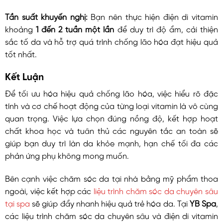
Tần suất khuyến nghị:
Bạn nên thực hiện điện di vitamin
khoảng
1 đến 2 tuần một lần
để duy trì độ ẩm, cải thiện
sắc tố da và hỗ trợ quá trình chống lão hóa đạt hiệu quả
tốt nhất.
Kết Luận
Để tối ưu hóa hiệu quả chống lão hóa, việc hiểu rõ đặc
tính và cơ chế hoạt động của từng loại vitamin là vô cùng
quan trọng. Việc lựa chọn đúng nồng độ, kết hợp hoạt
chất khoa học và tuân thủ các nguyên tắc an toàn sẽ
giúp bạn duy trì làn da khỏe mạnh, hạn chế tối đa các
phản ứng phụ không mong muốn.
Bên cạnh việc chăm sóc da tại nhà bằng mỹ phẩm thoa
ngoài, việc kết hợp các
liệu trình chăm sóc da chuyên sâu
tại spa
sẽ giúp đẩy nhanh hiệu quả trẻ hóa da. Tại
YB Spa
,
các liệu trình chăm sóc da chuyên sâu và điện di vitamin