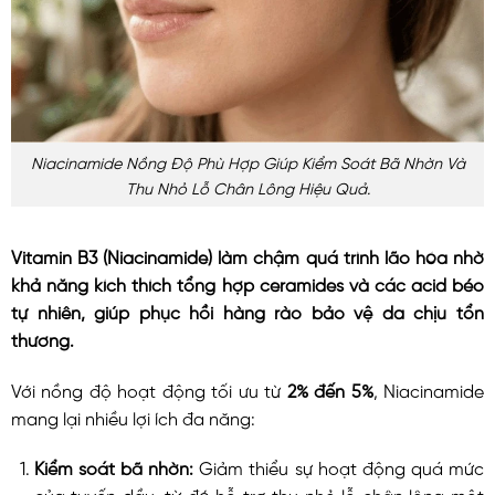
Niacinamide Nồng Độ Phù Hợp Giúp Kiểm Soát Bã Nhờn Và
Thu Nhỏ Lỗ Chân Lông Hiệu Quả.
Vitamin B3 (Niacinamide) làm chậm quá trình lão hóa nhờ
khả năng kích thích tổng hợp ceramides và các acid béo
tự nhiên, giúp phục hồi hàng rào bảo vệ da chịu tổn
thương.
Với nồng độ hoạt động tối ưu từ
2% đến 5%
, Niacinamide
mang lại nhiều lợi ích đa năng:
Kiểm soát bã nhờn:
Giảm thiểu sự hoạt động quá mức
của tuyến dầu, từ đó hỗ trợ thu nhỏ lỗ chân lông một