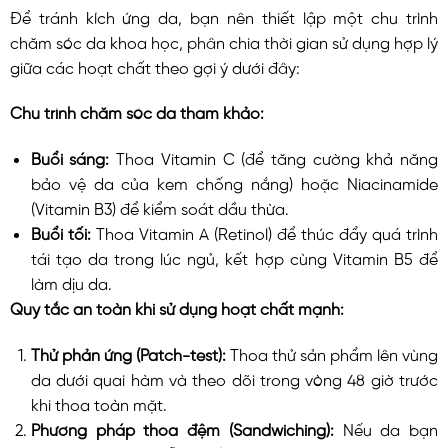
Để tránh kích ứng da, bạn nên thiết lập một chu trình
chăm sóc da khoa học, phân chia thời gian sử dụng hợp lý
giữa các hoạt chất theo gợi ý dưới đây:
Chu trình chăm sóc da tham khảo:
Buổi sáng:
Thoa Vitamin C (để tăng cường khả năng
bảo vệ da của kem chống nắng) hoặc Niacinamide
(Vitamin B3) để kiểm soát dầu thừa.
Buổi tối:
Thoa Vitamin A (Retinol) để thúc đẩy quá trình
tái tạo da trong lúc ngủ, kết hợp cùng Vitamin B5 để
làm dịu da.
Quy tắc an toàn khi sử dụng hoạt chất mạnh:
Thử phản ứng (Patch-test):
Thoa thử sản phẩm lên vùng
da dưới quai hàm và theo dõi trong vòng 48 giờ trước
khi thoa toàn mặt.
Phương pháp thoa đệm (Sandwiching):
Nếu da bạn