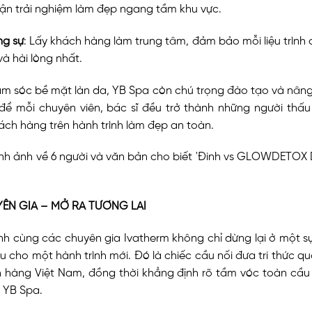
ận trải nghiệm làm đẹp ngang tầm khu vực.
ng sự
: Lấy khách hàng làm trung tâm, đảm bảo mỗi liệu trìn
à hài lòng nhất.
ăm sóc bề mặt làn da, YB Spa còn chú trọng đào tạo và nâng
 để mỗi chuyên viên, bác sĩ đều trở thành những người thấu
ch hàng trên hành trình làm đẹp an toàn.
YÊN GIA – MỞ RA TƯƠNG LAI
h cùng các chuyên gia Ivatherm không chỉ dừng lại ở một s
u cho một hành trình mới. Đó là chiếc cầu nối đưa tri thức q
h hàng Việt Nam, đồng thời khẳng định rõ tầm vóc toàn cầu
 YB Spa.