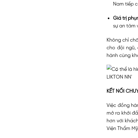
Nam tiếp c
Giá trị phụ
sự an tâm v
Không chỉ ch
cho đội ngũ,
hành cùng khá
KẾT NỐI CHU
Việc đồng hàn
mở ra khởi đầ
hơn với khác
Viện Thẩm Mỹ