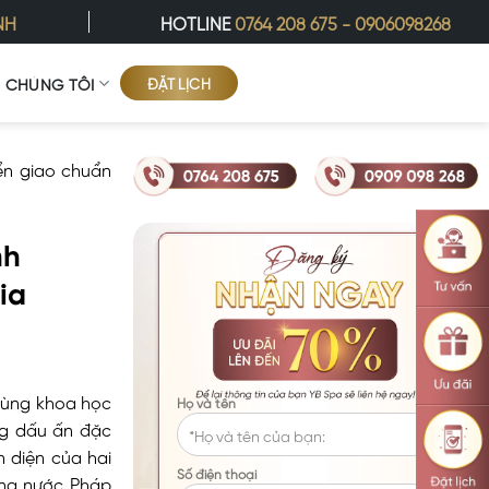
NH
HOTLINE
0764 208 675
-
0906098268
ĐẶT LỊCH
Ề CHÚNG TÔI
ển giao chuẩn
nh
ia
 cùng khoa học
Họ và tên
ng dấu ấn đặc
 diện của hai
Số điện thoại
ếng nước Pháp