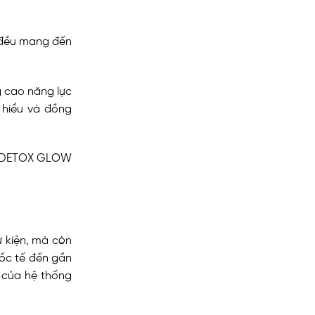
h đều mang đến
 cao năng lực
 hiểu và đồng
ự kiện, mà còn
uốc tế đến gần
 của hệ thống