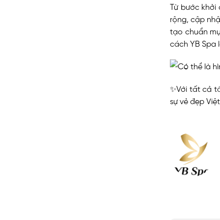
Từ bước khởi
rộng, cập nhậ
tạo chuẩn mự
cách YB Spa l
✨Với tất cả 
sự vẻ đẹp Việt