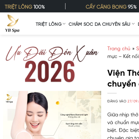
Bỏ
TRIỆT LÔNG
100%
CẤY CĂNG BÓNG
95%
qua
nội
TRIỆT LÔNG
CHĂM SÓC DA CHUYÊN SÂU
dung
Trang chủ
»
S
mực – Kết nối
Viện Th
chuyển 
ĐĂNG VÀO
27/09
Giữa nhịp thở
và chuẩn mự
biệt. Đặc bi
chuyên gia t