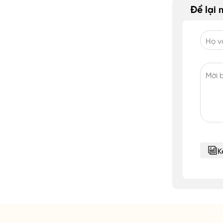
Để lại 
K