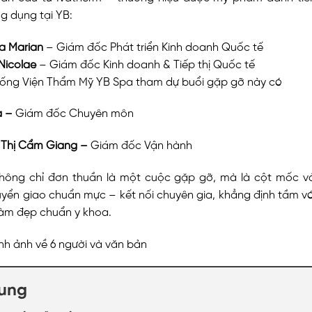
g dụng tại YB:
ia Marian
– Giám đốc Phát triển Kinh doanh Quốc tế
Nicolae
– Giám đốc Kinh doanh & Tiếp thị Quốc tế
thống Viện Thẩm Mỹ YB Spa tham dự buổi gặp gỡ này có
a –
Giám đốc Chuyên môn
 Thị Cẩm Giang –
Giám đốc Vận hành
không chỉ đơn thuần là một cuộc gặp gỡ, mà là cột mốc v
uyển giao chuẩn mực – kết nối chuyên gia, khẳng định tầm 
làm đẹp chuẩn y khoa.
dung