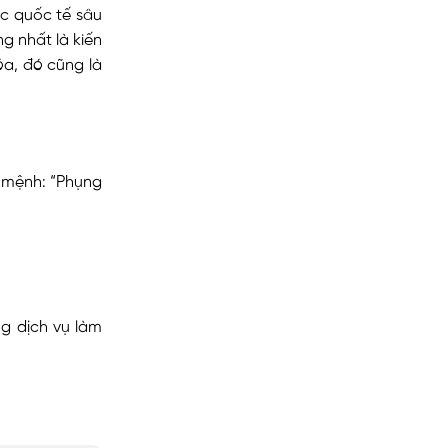
c quốc tế sâu
g nhất là kiến
a, đó cũng là
 mệnh: “Phụng
g dịch vụ làm