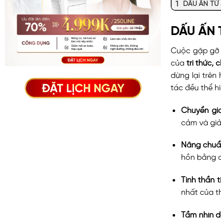
DẤU ẤN TỪ 
DẤU ẤN 
Cuộc gặp gỡ l
của
tri thức,
dừng lại trê
tác đều thể hi
Chuyển gi
cảm và giải
Nâng chuẩ
hồn bằng c
Tinh thần 
nhất của th
Tầm nhìn d