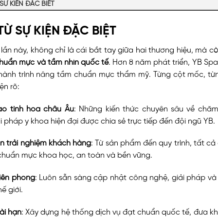
SỰ KIỆN ĐẶC BIỆT
TỪ SỰ KIỆN ĐẶC BIỆT
ần này, không chỉ là cái bắt tay giữa hai thương hiệu, mà còn
 chuẩn mực và tầm nhìn quốc tế
. Hơn 8 năm phát triển, YB Sp
n hành trình nâng tầm chuẩn mực thẩm mỹ. Từng cột mốc, từn
ện rõ:
ao tinh hoa châu Âu
: Những kiến thức chuyên sâu về chă
 pháp y khoa hiện đại được chia sẻ trực tiếp đến đội ngũ YB.
n trải nghiệm khách hàng
: Từ sản phẩm đến quy trình, tất cả
huẩn mực khoa học, an toàn và bền vững.
tiên phong
: Luôn sẵn sàng cập nhật công nghệ, giải pháp v
ế giới.
ài hạn
: Xây dựng hệ thống dịch vụ đạt chuẩn quốc tế, đưa k