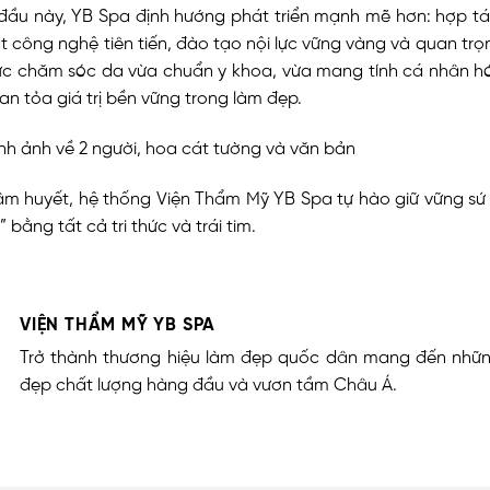
 đầu này, YB Spa định hướng phát triển mạnh mẽ hơn: hợp tá
t công nghệ tiên tiến, đào tạo nội lực vững vàng và quan trọn
c chăm sóc da vừa chuẩn y khoa, vừa mang tính cá nhân hó
an tỏa giá trị bền vững trong làm đẹp.
tâm huyết, hệ thống Viện Thẩm Mỹ YB Spa tự hào giữ vững sứ
” bằng tất cả tri thức và trái tim.
VIỆN THẨM MỸ YB SPA
Trở thành thương hiệu làm đẹp quốc dân mang đến nhữn
đẹp chất lượng hàng đầu và vươn tầm Châu Á.