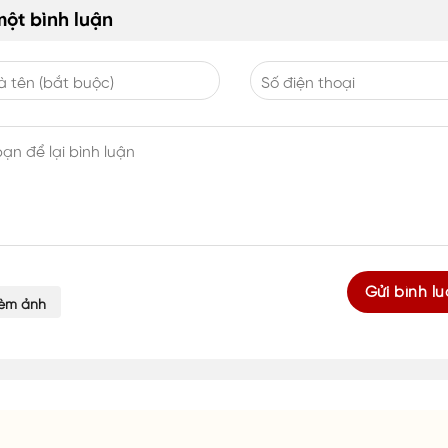
một bình luận
èm ảnh