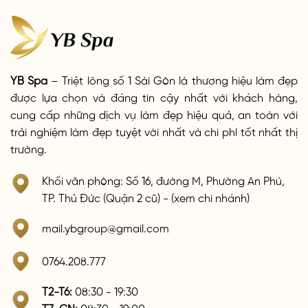
YB Spa
– Triệt lông số 1 Sài Gòn là thương hiệu làm đẹp
được lựa chọn và đáng tin cậy nhất với khách hàng,
cung cấp những dịch vụ làm đẹp hiệu quả, an toàn với
trải nghiệm làm đẹp tuyệt vời nhất và chi phí tốt nhất thị
trường.
Khối văn phòng: Số 16, đường M, Phường An Phú,
TP. Thủ Đức (Quận 2 cũ) - (xem chi nhánh)
mail.ybgroup@gmail.com
0764.208.777
T2-T6:
08:30 - 19:30
T7-CN:
08:30 - 19:00