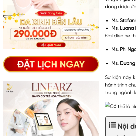
đang được ứn
Ms. Stefan
Ms. Luana 
Đại diện hệ 
Ms. Phí Ng
Ms. Dương
Sự kiện này 
hành trình ch
trong ngành 
Nội 