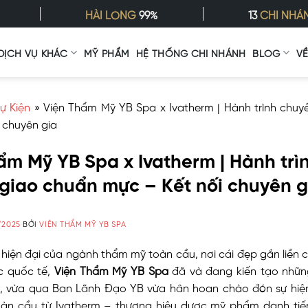
HÀI LÒNG
99%
13
CHI NHÁ
DỊCH VỤ KHÁC
MỸ PHẨM
HỆ THỐNG CHI NHÁNH
BLOG
V
ự Kiện
»
Viện Thẩm Mỹ YB Spa x Ivatherm | Hành trình chuy
 chuyên gia
ẩm Mỹ YB Spa x Ivatherm | Hành trì
giao chuẩn mực – Kết nối chuyên g
/2025
BỞI
VIỆN THẨM MỸ YB SPA
 hiện đại của ngành thẩm mỹ toàn cầu, nơi cái đẹp gắn liền
c quốc tế,
Viện Thẩm Mỹ YB Spa
đã và đang kiến tạo nhữ
ệt, vừa qua Ban Lãnh Đạo YB vừa hân hoan chào đón sự hiện
oàn cầu từ Ivatherm – thương hiệu dược mỹ phẩm danh ti