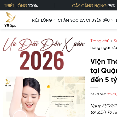
Bỏ
TRIỆT LÔNG
100%
CẤY CĂNG BÓNG
95%
qua
nội
TRIỆT LÔNG
CHĂM SÓC DA CHUYÊN SÂU
dung
Trang chủ
»
S
hàng ngàn ưu 
Viện Th
tại Quậ
đến 5 t
ĐĂNG VÀO
22/09
Ngày 21/09/2
tại 163/1 Tô 