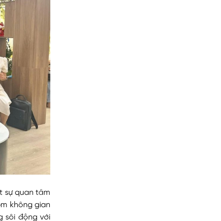
út sự quan tâm
ệm không gian
g sôi động với