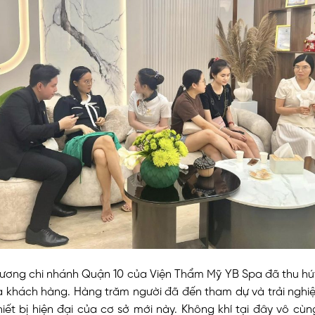
trương chi nhánh Quận 10 của Viện Thẩm Mỹ YB Spa đã thu h
 khách hàng. Hàng trăm người đã đến tham dự và trải nghi
hiết bị hiện đại của cơ sở mới này. Không khí tại đây vô cùn