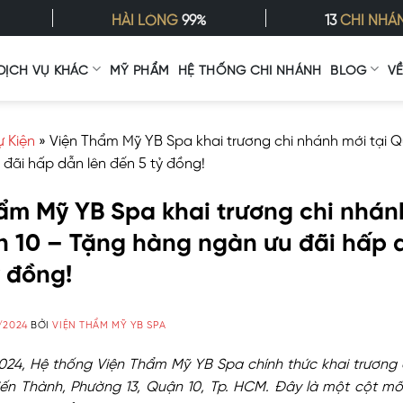
HÀI LÒNG
99%
13
CHI NHÁ
DỊCH VỤ KHÁC
MỸ PHẨM
HỆ THỐNG CHI NHÁNH
BLOG
V
ự Kiện
»
Viện Thẩm Mỹ YB Spa khai trương chi nhánh mới tại 
đãi hấp dẫn lên đến 5 tỷ đồng!
ẩm Mỹ YB Spa khai trương chi nhán
n 10 – Tặng hàng ngàn ưu đãi hấp 
ỷ đồng!
/2024
BỞI
VIỆN THẨM MỸ YB SPA
024, Hệ thống Viện Thẩm Mỹ YB Spa chính thức khai trương 
Hiến Thành, Phường 13, Quận 10, Tp. HCM. Đây là một cột m