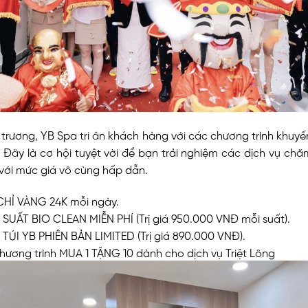
 trương, YB Spa tri ân khách hàng với các chương trình khuyế
 Đây là cơ hội tuyệt vời để bạn trải nghiệm các dịch vụ ch
t với mức giá vô cùng hấp dẫn.
CHỈ VÀNG 24K mỗi ngày.
SUẤT BIO CLEAN MIỄN PHÍ (Trị giá 950.000 VNĐ mỗi suất).
TÚI YB PHIÊN BẢN LIMITED (Trị giá 890.000 VNĐ).
chương trình MUA 1 TẶNG 10 dành cho dịch vụ Triệt Lông