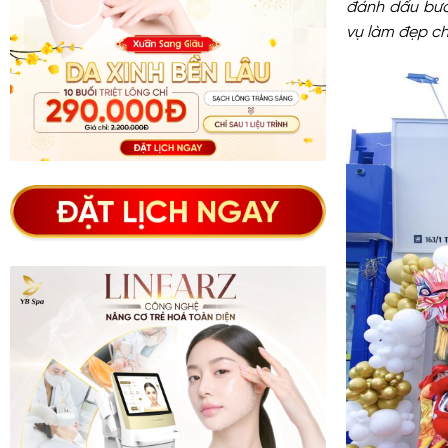
đánh dấu bướ
vụ làm đẹp c