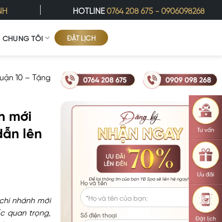
NH
HOTLINE
0764 208 675
-
0906098268
ĐẶT LỊCH
Ề CHÚNG TÔI
Quận 10 – Tặng
h mới
dẫn lên
Họ và tên
chi nhánh mới
ốc quan trọng,
Số điện thoại