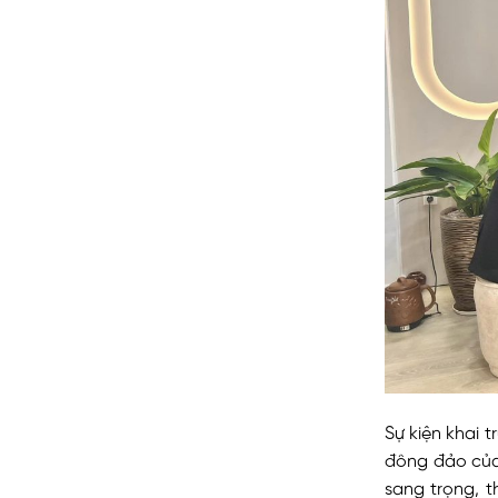
Sự kiện khai 
đông đảo của
sang trọng, t