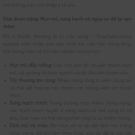
mà không cần can thiệp y tế sâu.
Giai đoạn nặng: Mụn mủ, sưng hạch và nguy cơ để lại sẹo
thâm
Khi vi khuẩn (thường là tụ cầu vàng – Staphylococcus
aureus) xâm nhập sâu vào toàn bộ cấu trúc nang lông,
tình trạng viêm sẽ trở nên nghiêm trọng hơn:
Mụn mủ đầu trắng:
Các nốt sẩn đỏ chuyển thành mụn
mủ, có quầng đỏ bao quanh và rất đau khi chạm vào.
Tổn thương lan rộng:
Nhiều nang lông bị viêm cùng lúc
có thể kết hợp lại tạo thành các mảng viêm lớn hoặc
nhọt.
Sưng hạch nách:
Trong trường hợp nhiễm trùng nặng,
các hạch bạch huyết ở vùng nách có thể sưng to và
đau, báo hiệu cơ thể đang phản ứng lại sự nhiễm trùng.
Dịch mủ và máu:
Khi mụn vỡ ra sẽ tiết dịch mủ trắng
hoặc vàng, đôi khi kèm theo máu, sau đó đóng vảy tiết