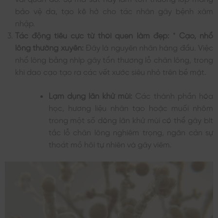
bảo vệ da, tạo kẽ hở cho tác nhân gây bệnh xâm
nhập.
Tác động tiêu cực từ thói quen làm đẹp:
*
Cạo, nhổ
lông thường xuyên:
Đây là nguyên nhân hàng đầu. Việc
nhổ lông bằng nhíp gây tổn thương lỗ chân lông, trong
khi dao cạo tạo ra các vết xước siêu nhỏ trên bề mặt.
Lạm dụng lăn khử mùi:
Các thành phần hóa
học, hương liệu nhân tạo hoặc muối nhôm
trong một số dòng lăn khử mùi có thể gây bít
tắc lỗ chân lông nghiêm trọng, ngăn cản sự
thoát mồ hôi tự nhiên và gây viêm.