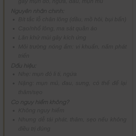
gây mụn đỏ, ngứa, đau, mụn mủ
Nguyên nhân chính:
Bít tắc lỗ chân lông (dầu, mồ hôi, bụi bẩn)
Cạo/nhổ lông, ma sát quần áo
Lăn khử mùi gây kích ứng
Môi trường nóng ẩm: vi khuẩn, nấm phát
triển
Dấu hiệu:
Nhẹ: mụn đỏ li ti, ngứa
Nặng: mụn mủ, đau, sưng, có thể để lại
thâm/sẹo
Có nguy hiểm không?
Không nguy hiểm
Nhưng dễ tái phát, thâm, sẹo nếu không
điều trị đúng