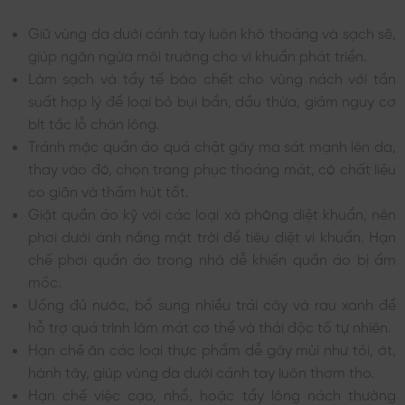
Giữ vùng da dưới cánh tay luôn khô thoáng và sạch sẽ,
giúp ngăn ngừa môi trường cho vi khuẩn phát triển.
Làm sạch và tẩy tế bào chết cho vùng nách với tần
suất hợp lý để loại bỏ bụi bẩn, dầu thừa, giảm nguy cơ
bít tắc lỗ chân lông.
Tránh mặc quần áo quá chật gây ma sát mạnh lên da,
thay vào đó, chọn trang phục thoáng mát, có chất liệu
co giãn và thấm hút tốt.
Giặt quần áo kỹ với các loại xà phòng diệt khuẩn, nên
phơi dưới ánh nắng mặt trời để tiêu diệt vi khuẩn. Hạn
chế phơi quần áo trong nhà dễ khiến quần áo bị ẩm
mốc.
Uống đủ nước, bổ sung nhiều trái cây và rau xanh để
hỗ trợ quá trình làm mát cơ thể và thải độc tố tự nhiên.
Hạn chế ăn các loại thực phẩm dễ gây mùi như tỏi, ớt,
hành tây, giúp vùng da dưới cánh tay luôn thơm tho.
Hạn chế việc cạo, nhổ, hoặc tẩy lông nách thường