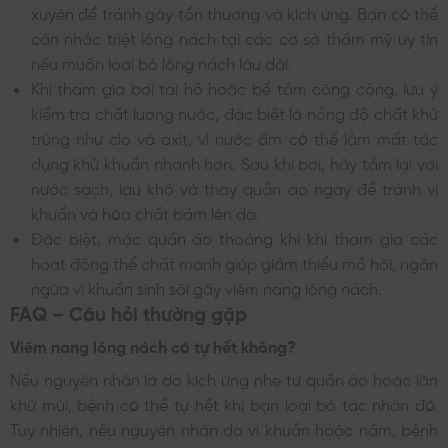
xuyên để tránh gây tổn thương và kích ứng. Bạn có thể
cân nhắc triệt lông nách tại các cơ sở thẩm mỹ uy tín
nếu muốn loại bỏ lông nách lâu dài.
Khi tham gia bơi tại hồ hoặc bể tắm công cộng, lưu ý
kiểm tra chất lượng nước, đặc biệt là nồng độ chất khử
trùng như clo và axit, vì nước ấm có thể làm mất tác
dụng khử khuẩn nhanh hơn. Sau khi bơi, hãy tắm lại với
nước sạch, lau khô và thay quần áo ngay để tránh vi
khuẩn và hóa chất bám lên da.
Đặc biệt, mặc quần áo thoáng khí khi tham gia các
hoạt động thể chất mạnh giúp giảm thiểu mồ hôi, ngăn
ngừa vi khuẩn sinh sôi gây viêm nang lông nách.
FAQ – Câu hỏi thường gặp
Viêm nang lông nách có tự hết không?
Nếu nguyên nhân là do kích ứng nhẹ từ quần áo hoặc lăn
khử mùi, bệnh có thể tự hết khi bạn loại bỏ tác nhân đó.
Tuy nhiên, nếu nguyên nhân do vi khuẩn hoặc nấm, bệnh