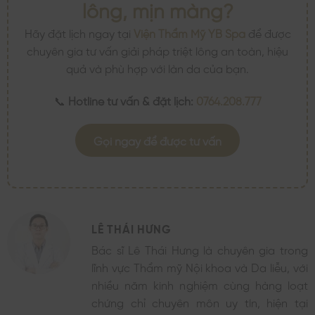
lông, mịn màng?
Hãy đặt lịch ngay tại
Viện Thẩm Mỹ YB Spa
để được
chuyên gia tư vấn giải pháp triệt lông an toàn, hiệu
quả và phù hợp với làn da của bạn.
📞
Hotline tư vấn & đặt lịch:
0764.208.777
Gọi ngay để được tư vấn
LÊ THÁI HƯNG
Bác sĩ Lê Thái Hưng là chuyên gia trong
lĩnh vực Thẩm mỹ Nội khoa và Da liễu, với
nhiều năm kinh nghiệm cùng hàng loạt
chứng chỉ chuyên môn uy tín, hiện tại