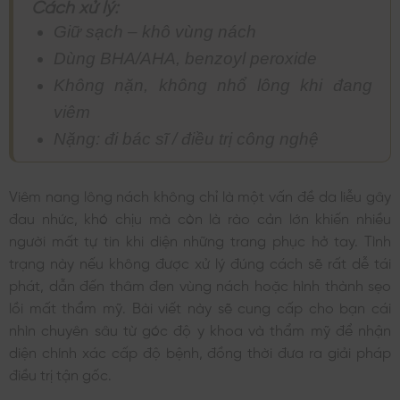
Cách xử lý:
Giữ sạch – khô vùng nách
Dùng BHA/AHA, benzoyl peroxide
Không nặn, không nhổ lông khi đang
viêm
Nặng: đi bác sĩ / điều trị công nghệ
Viêm nang lông nách không chỉ là một vấn đề da liễu gây
đau nhức, khó chịu mà còn là rào cản lớn khiến nhiều
người mất tự tin khi diện những trang phục hở tay. Tình
trạng này nếu không được xử lý đúng cách sẽ rất dễ tái
phát, dẫn đến thâm đen vùng nách hoặc hình thành sẹo
lồi mất thẩm mỹ. Bài viết này sẽ cung cấp cho bạn cái
nhìn chuyên sâu từ góc độ y khoa và thẩm mỹ để nhận
diện chính xác cấp độ bệnh, đồng thời đưa ra giải pháp
điều trị tận gốc.