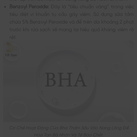
Benzoyl Peroxide:
Đây là “tiêu chuẩn vàng” trong việc
tiêu diệt vi khuẩn tụ cầu gây viêm. Sử dụng sữa tắm
chứa 5% Benzoyl Peroxide và để trên da khoảng 2 phút
trước khi rửa sạch sẽ mang lại hiệu quả kháng viêm rõ
rệt.
Cơ Chế Hoạt Động Của Bha Thấm Sâu Vào Nang Lông Để
Hòa Tan Bã Nhờn Và Tế Bào Chết.