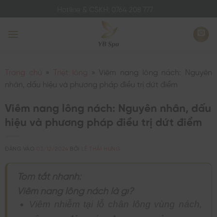
Bỏ
Hotline & CSKH: 0764 208 777
qua
nội
dung
Trang chủ
»
Triệt lông
»
Viêm nang lông nách: Nguyên
nhân, dấu hiệu và phương pháp điều trị dứt điểm
Viêm nang lông nách: Nguyên nhân, dấu
hiệu và phương pháp điều trị dứt điểm
ĐĂNG VÀO
03/12/2024
BỞI
LÊ THÁI HƯNG
Tóm tắt nhanh:
Viêm nang lông nách là gì?
Viêm nhiễm tại lỗ chân lông vùng nách,