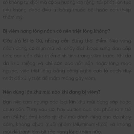
sẽ không tự khỏi mà có xu hướng lan rộng, tái phát liên tục
nếu không được điều trị bằng thuốc bôi hoặc can thiệp
thẩm mỹ.
Bị viêm nang lông nách có nên triệt lông không?
Câu trả lời là Có, nhưng cần đúng thời điểm.
Nếu vùng
nách đang có mụn mủ vỡ, chảy dịch hoặc sưng đau cấp
tính, bạn cần điều trị ổn định tình trạng viêm trước. Khi da
đã khô miệng và chỉ còn các nốt sần hoặc lông mọc
ngược, việc triệt lông bằng công nghệ cao là cách duy
nhất để xử lý triệt để mầm mống gây viêm.
Nên dùng lăn khử mùi nào khi đang bị viêm?
Bạn nên tạm ngưng các loại lăn khử mùi dạng sáp hoặc
chứa cồn. Thay vào đó, hãy ưu tiên các loại phấn rôm trẻ
em (để hút ẩm) hoặc xịt khử mùi dành riêng cho da nhạy
cảm, không chứa muối nhôm (Aluminum-free) và không
mùi để tránh làm bít tắc nang lông thêm nữa.