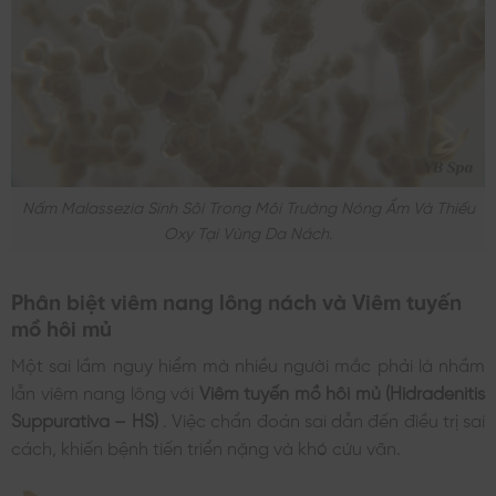
Nấm Malassezia Sinh Sôi Trong Môi Trường Nóng Ẩm Và Thiếu
Oxy Tại Vùng Da Nách.
Phân biệt viêm nang lông nách và Viêm tuyến
mồ hôi mủ
Một sai lầm nguy hiểm mà nhiều người mắc phải là nhầm
lẫn viêm nang lông với
Viêm tuyến mồ hôi mủ (Hidradenitis
Suppurativa – HS)
. Việc chẩn đoán sai dẫn đến điều trị sai
cách, khiến bệnh tiến triển nặng và khó cứu vãn.