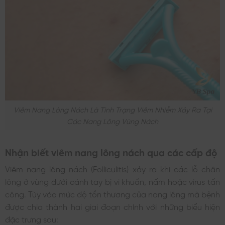
Viêm Nang Lông Nách Là Tình Trạng Viêm Nhiễm Xảy Ra Tại
Các Nang Lông Vùng Nách
Nhận biết viêm nang lông nách qua các cấp độ
Viêm nang lông nách (Folliculitis) xảy ra khi các lỗ chân
lông ở vùng dưới cánh tay bị vi khuẩn, nấm hoặc virus tấn
công. Tùy vào mức độ tổn thương của nang lông mà bệnh
được chia thành hai giai đoạn chính với những biểu hiện
đặc trưng sau: