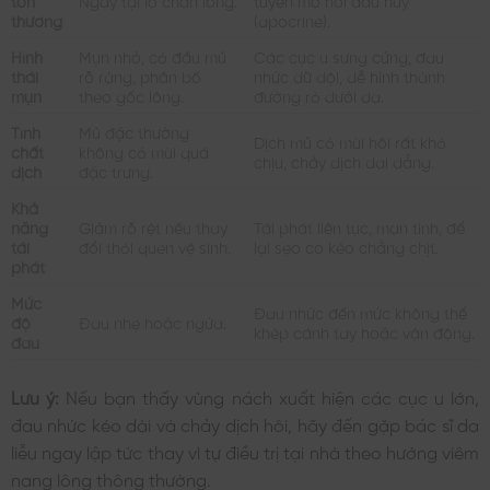
tổn
Ngay tại lỗ chân lông.
tuyến mồ hôi đầu hủy
thương
(apocrine).
Hình
Mụn nhỏ, có đầu mủ
Các cục u sưng cứng, đau
thái
rõ ràng, phân bố
nhức dữ dội, dễ hình thành
mụn
theo gốc lông.
đường rò dưới da.
Tính
Mủ đặc thường
Dịch mủ có mùi hôi rất khó
chất
không có mùi quá
chịu, chảy dịch dai dẳng.
dịch
đặc trưng.
Khả
năng
Giảm rõ rệt nếu thay
Tái phát liên tục, mạn tính, để
tái
đổi thói quen vệ sinh.
lại sẹo co kéo chằng chịt.
phát
Mức
Đau nhức đến mức không thể
độ
Đau nhẹ hoặc ngứa.
khép cánh tay hoặc vận động.
đau
Lưu ý:
Nếu bạn thấy vùng nách xuất hiện các cục u lớn,
đau nhức kéo dài và chảy dịch hôi, hãy đến gặp bác sĩ da
liễu ngay lập tức thay vì tự điều trị tại nhà theo hướng viêm
nang lông thông thường.