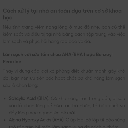
Cách xử lý tại nhà an toàn dựa trên cơ sở khoa
học
Nếu tình trạng viêm nang lông ở mức độ nhẹ, bạn có thể
kiểm soát và điều trị tại nhà bằng cách tập trung vào việc
làm sạch và phục hồi hàng rào bảo vệ da.
Làm sạch với sữa tắm chứa AHA/BHA hoặc Benzoyl
Peroxide
Thay vì dùng các loại xà phòng diệt khuẩn mạnh gây khô
da, bạn nên ưu tiên các hoạt chất có khả năng làm sạch
sâu lỗ chân lông:
Salicylic Acid (BHA):
Có khả năng tan trong dầu, đi sâu
vào lỗ chân lông để hòa tan bã nhờn, tế bào chết và
đẩy lông mọc ngược lên bề mặt.
Alpha Hydroxy Acids (AHA):
Giúp loại bỏ lớp tế bào sừng
thô ráp trên bề mặt, làm sáng vùng da nách bị thâm.