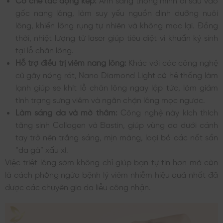
gốc nang lông, làm suy yếu nguồn dinh dưỡng nuôi
lông, khiến lông rụng tự nhiên và không mọc lại. Đồng
thời, nhiệt lượng từ laser giúp tiêu diệt vi khuẩn ký sinh
tại lỗ chân lông.
Hỗ trợ điều trị viêm nang lông:
Khác với các công nghệ
cũ gây nóng rát, Nano Diamond Light có hệ thống làm
lạnh giúp se khít lỗ chân lông ngay lập tức, làm giảm
tình trạng sưng viêm và ngăn chặn lông mọc ngược.
Làm sáng da và mờ thâm:
Công nghệ này kích thích
tăng sinh Collagen và Elastin, giúp vùng da dưới cánh
tay trở nên trắng sáng, mịn màng, loại bỏ các nốt sần
“da gà” xấu xí.
Việc triệt lông sớm không chỉ giúp bạn tự tin hơn mà còn
là cách phòng ngừa bệnh lý viêm nhiễm hiệu quả nhất đã
được các chuyên gia da liễu công nhận.