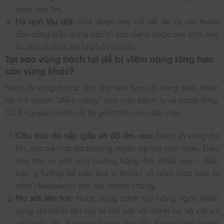
màu nâu tím.
Hệ quả lâu dài:
Giai đoạn này rất dễ để lại vết thâm
đen cứng đầu (tăng sắc tố sau viêm) hoặc sẹo lõm, sẹo
lồi do cấu trúc da bị phá hủy sâu.
Tại sao vùng nách lại dễ bị viêm nang lông hơn
các vùng khác?
Nách là vùng da có đặc thù sinh học rất riêng biệt, khiến
nó trở thành “điểm nóng” của các bệnh lý về nang lông.
Có 3 nguyên nhân cốt lõi giải thích cho điều này:
Cấu trúc da nếp gấp và độ ẩm cao:
Nách là vùng da
kín, các bề mặt da thường xuyên áp sát vào nhau. Điều
này tạo ra một môi trường nóng ẩm, thiếu oxy – điều
kiện lý tưởng để các loại vi khuẩn và nấm (đặc biệt là
nấm Malassezia) sinh sôi nhanh chóng.
Ma sát liên tục:
Hoạt động cánh tay hàng ngày khiến
vùng da nách liên tục bị ma sát với chính nó và với sợi
vải quần áo. Sự ma sát này làm tổn thương lớp màng