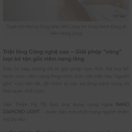
Tuyệt Đối Không Dùng Nhíp Nhổ Lông Khi Vùng Nách Đang Bị
Viêm Nang Lông.
Triệt lông Công nghệ cao – Giải pháp “vàng”
loại bỏ tận gốc viêm nang lông
Điều trị triệu chứng chỉ là giải pháp tạm thời. Để loại bỏ
hoàn toàn viêm nang lông nách, bạn cần triệt tiêu “nguồn
gốc” của vấn đề, đó chính là các sợi lông nách cứng và
thói quen nhổ/cạo.
Viện Thẩm Mỹ YB Spa ứng dụng công nghệ
NANO
DIAMOND LIGHT
– bước tiến mới nhất trong ngành thẩm
mỹ da liễu:
Cơ chế tác động kép:
Ánh sáng thông minh đi sâu vào