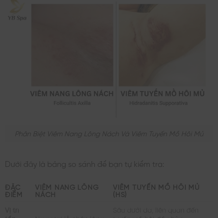
Phân Biệt Viêm Nang Lông Nách Và Viêm Tuyến Mồ Hôi Mủ
Dưới đây là bảng so sánh để bạn tự kiểm tra:
ĐẶC
VIÊM NANG LÔNG
VIÊM TUYẾN MỒ HÔI MỦ
ĐIỂM
NÁCH
(HS)
Vị trí
Sâu dưới da, liên quan đến