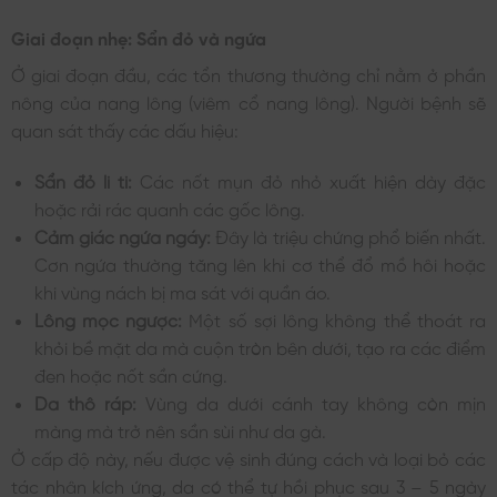
Giai đoạn nhẹ: Sẩn đỏ và ngứa
Ở giai đoạn đầu, các tổn thương thường chỉ nằm ở phần
nông của nang lông (viêm cổ nang lông). Người bệnh sẽ
quan sát thấy các dấu hiệu:
Sẩn đỏ li ti:
Các nốt mụn đỏ nhỏ xuất hiện dày đặc
hoặc rải rác quanh các gốc lông.
Cảm giác ngứa ngáy:
Đây là triệu chứng phổ biến nhất.
Cơn ngứa thường tăng lên khi cơ thể đổ mồ hôi hoặc
khi vùng nách bị ma sát với quần áo.
Lông mọc ngược:
Một số sợi lông không thể thoát ra
khỏi bề mặt da mà cuộn tròn bên dưới, tạo ra các điểm
đen hoặc nốt sần cứng.
Da thô ráp:
Vùng da dưới cánh tay không còn mịn
màng mà trở nên sần sùi như da gà.
Ở cấp độ này, nếu được vệ sinh đúng cách và loại bỏ các
tác nhân kích ứng, da có thể tự hồi phục sau 3 – 5 ngày