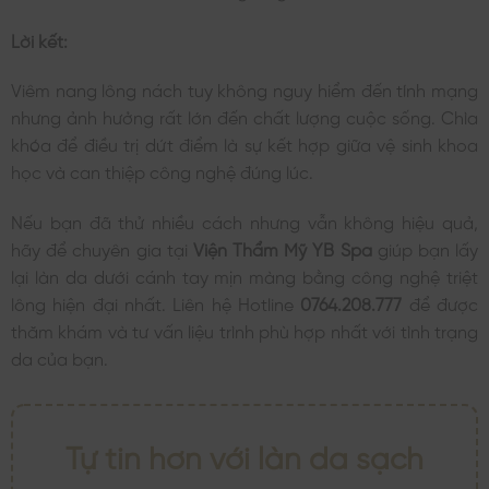
Lời kết:
Viêm nang lông nách tuy không nguy hiểm đến tính mạng
nhưng ảnh hưởng rất lớn đến chất lượng cuộc sống. Chìa
khóa để điều trị dứt điểm là sự kết hợp giữa vệ sinh khoa
học và can thiệp công nghệ đúng lúc.
Nếu bạn đã thử nhiều cách nhưng vẫn không hiệu quả,
hãy để chuyên gia tại
Viện Thẩm Mỹ YB Spa
giúp bạn lấy
lại làn da dưới cánh tay mịn màng bằng công nghệ triệt
lông hiện đại nhất. Liên hệ Hotline
0764.208.777
để được
thăm khám và tư vấn liệu trình phù hợp nhất với tình trạng
da của bạn.
Tự tin hơn với làn da sạch