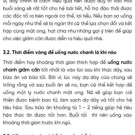
vì, đây chính là cách hiệu quả nên được duy trì vào mỗi
buổi sáng sẽ rất tốt cho hệ bài tiết, hỗ trợ đào thải được
các độc tố ra bên ngoài cơ thể, lợi tiểu. Nếu bạn sợ uống
mỗi ngày như thể sẽ bị ngán thì có thể lựa chọn đổi và kết
hợp cùng mật ong, hạt chia như những gợi ý trên để giúp
cho việc giảm cân được diễn ra hiệu quả nhé.
3.2. Thời điểm vàng để uống nước chanh là khi nào
Thời điểm hay khoảng thời gian thích hợp để
uống nước
chanh giảm cân
tốt nhất là vào lúc sau khi thức dậy, sau
bữa ăn và bữa tối. Bởi vì, lúc này dạ dày của chúng sẽ
trống rỗng và sau buổi ăn sẽ no, bạn có thể kết hợp để
uống một ly nước chanh mật ong. Nó sẽ giúp bạn cải
thiện được bệnh bao tử, làm sạch dạ dày và tốt cho hệ
tiêu hóa. Sau bữa ăn khoảng từ 1 – 2 tiếng giúp hệ tiêu
hóa thức ăn được tốt hơn. Buổi tối thì nên uống vào
khoảng thời gian trước khi ngủ.