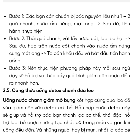
Bước 1: Các bạn cần chuẩn bị các nguyên liệu như 1 – 2
quả chanh, nước ấm nóng, mật ong -> Sau đó, tiến
hành thực hiện.
Bước 2: Thái quả chanh, vắt lấy nước cốt, loại bỏ hạt ->
Sau đó, hòa trộn nước cốt chanh vào nước ấm nóng
cùng mật ong -> Ta cần khấu đều và bắt đầu tiền hành
uống.
Bước 3: Nên thực hiện phương pháp này mỗi sau ngủ
dậy sẽ hỗ trợ và thúc đẩy quá trình giảm cân được diễn
ra nhanh hơn.
2.5. Công thức uống detox chanh dưa leo
Uống nước chanh giảm mỡ bụng
kết hợp cùng dưa leo để
vừa giảm cân vừa detox cơ thể. Hỗn hợp nước detox này
sẽ giúp và hỗ trợ các bạn thanh lọc cơ thể, thải độc, hỗ
trợ loại bỏ được những tạo chất có trong máu và gan khi
uống đều đặn. Và những người hay bị mụn, nhất là các bé