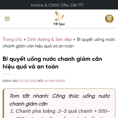
Bỏ
Hotline & CSKH: 0764 208 777
qua
nội
dung
Trang chủ
»
Dinh dưỡng & làm đẹp
»
Bí quyết uống nước
chanh giảm cân hiệu quả và an toàn
Bí quyết uống nước chanh giảm cân
hiệu quả và an toàn
ĐĂNG VÀO
31/03/2022
BỞI
LAI KIM NGÂN
Tóm tắt nhanh: Công thức uống nước
chanh giảm cân
Chanh pha loãng: 2–3 quả chanh + 500–