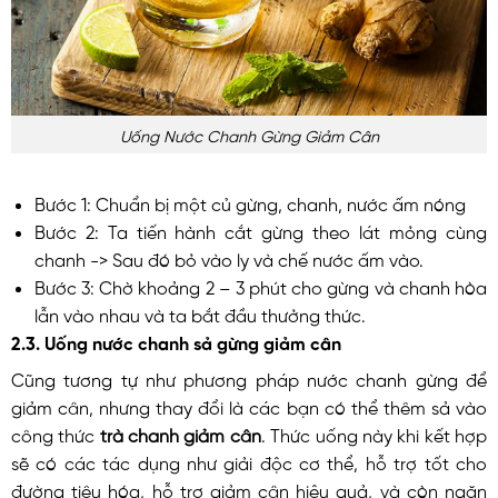
Uống Nước Chanh Gừng Giảm Cân
Bước 1: Chuẩn bị một củ gừng, chanh, nước ấm nóng
Bước 2: Ta tiến hành cắt gừng theo lát mỏng cùng
chanh -> Sau đó bỏ vào ly và chế nước ấm vào.
Bước 3: Chờ khoảng 2 – 3 phút cho gừng và chanh hòa
lẫn vào nhau và ta bắt đầu thưởng thức.
2.3. Uống nước chanh sả gừng giảm cân
Cũng tương tự như phương pháp nước chanh gừng để
giảm cân, nhưng thay đổi là các bạn có thể thêm sả vào
công thức
trà chanh giảm cân
. Thức uống này khi kết hợp
sẽ có các tác dụng như giải độc cơ thể, hỗ trợ tốt cho
đường tiêu hóa, hỗ trợ giảm cân hiệu quả, và còn ngăn