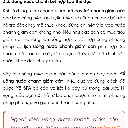
3.3. Uống nước chanh kết hợp tập thể dục
Khi sử dụng nước chanh
giảm mỡ
hay
trà chanh giảm cân
các bạn cũng nên tập luyện thể dục cũng như các bài tập
hỗ trợ đốt cháy mỡ thừa khác, đừng chỉ nên ỷ lại vào nước
chanh giảm cân không nhé. Nếu như các bạn có mục tiêu
giảm cân rõ ràng, ăn uống hợp lý kết hợp cùng phương
pháp và
lịch uống nước chanh giảm cân
phù hợp. Sẽ
nhanh thôi các bạn sẽ giảm được cân và có thân hình săn
chắc, khỏe đẹp như ý muốn.
Vậy là những mẹo giảm cân cùng chanh hay cách để
uống nước chanh giảm cân
hiệu quả và đúng cách đã
được
YB SPA
đề cập và liệt kê đầy đủ trong bài viết. Hi
vọng, các bạn có thể tự lựa chọn được cho mình phương
pháp phù hợp và giảm cân thành công nhé.
Ngoài việc uống nước chanh giảm cân,
bạn nên xem thêm các cách giúp
giảm mỡ