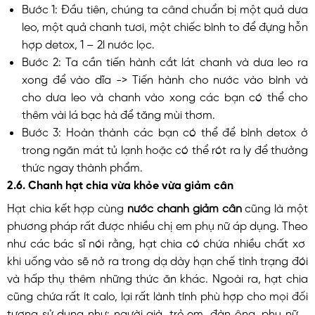
Bước 1: Đầu tiên, chúng ta când chuẩn bị một quả dưa
leo, một quả chanh tươi, một chiếc bình to để đựng hỗn
hợp detox, 1 – 2l nước lọc.
Bước 2: Ta cần tiến hành cắt lát chanh và dưa leo ra
xong để vào dĩa -> Tiến hành cho nước vào bình và
cho dưa leo và chanh vào xong các bạn có thể cho
thêm vài lá bạc hà để tăng mùi thơm.
Bước 3: Hoàn thành các bạn có thể để bình detox ở
trong ngăn mát tủ lạnh hoặc có thể rót ra ly để thưởng
thức ngay thành phẩm.
2.6. Chanh hạt chia vừa khỏe vừa giảm cân
Hạt chia kết hợp cùng
nước chanh giảm cân
cũng là một
phương pháp rất được nhiều chị em phụ nữ áp dụng. Theo
như các bác sĩ nói rằng, hạt chia có chứa nhiều chất xơ
khi uống vào sẽ nở ra trong dạ dày hạn chế tình trạng đói
và hấp thụ thêm những thức ăn khác. Ngoài ra, hạt chia
cũng chứa rất ít calo, lại rất lành tính phù hợp cho mọi đối
tượng sử dụng như: người già, trẻ em, đàn ông, phụ nữ,…