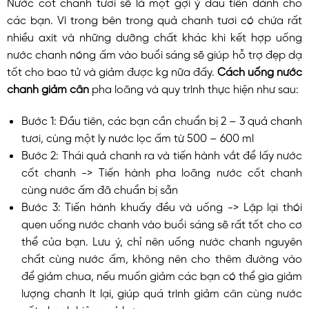
Nước cốt chanh tươi sẽ là một gợi ý đầu tiên dành cho
các bạn. Vì trong bên trong quả chanh tươi có chứa rất
nhiều axit và những dưỡng chất khác khi kết hợp uống
nước chanh nóng ấm vào buổi sáng sẽ giúp hỗ trợ đẹp dạ
tốt cho bao tử và giảm được kg nữa đấy.
Cách uống nước
chanh giảm cân
pha loãng và quy trình thực hiện như sau:
Bước 1: Đầu tiên, các bạn cần chuẩn bị 2 – 3 quả chanh
tươi, cùng một ly nước lọc ấm từ 500 – 600 ml
Bước 2: Thái quả chanh ra và tiến hành vắt để lấy nước
cốt chanh -> Tiến hành pha loãng nước cốt chanh
cùng nước ấm đã chuẩn bị sẵn
Bước 3: Tiến hành khuấy đều và uống -> Lặp lại thói
quen uống nước chanh vào buổi sáng sẽ rất tốt cho cơ
thể của bạn. Lưu ý, chỉ nên uống nước chanh nguyên
chất cùng nước ấm, không nên cho thêm đường vào
để giảm chua, nếu muốn giảm các bạn có thể gia giảm
lượng chanh ít lại, giúp quá trình giảm cân cùng nước
cốt chanh hiệu quả hơn.