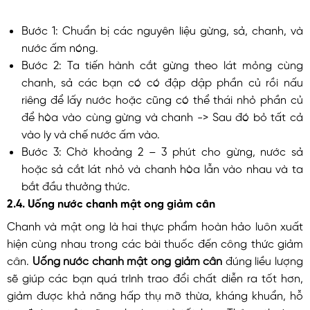
Bước 1: Chuẩn bị các nguyên liệu gừng, sả, chanh, và
nước ấm nóng.
Bước 2: Ta tiến hành cắt gừng theo lát mỏng cùng
chanh, sả các bạn có có đập dập phần củ rồi nấu
riêng để lấy nước hoặc cũng có thể thái nhỏ phần củ
để hòa vào cùng gừng và chanh -> Sau đó bỏ tất cả
vào ly và chế nước ấm vào.
Bước 3: Chờ khoảng 2 – 3 phút cho gừng, nước sả
hoặc sả cắt lát nhỏ và chanh hòa lẫn vào nhau và ta
bắt đầu thưởng thức.
2.4. Uống nước chanh mật ong giảm cân
Chanh và mật ong là hai thực phẩm hoàn hảo luôn xuất
hiện cùng nhau trong các bài thuốc đến công thức giảm
cân.
Uống nước chanh mật ong giảm cân
đúng liều lượng
sẽ giúp các bạn quá trình trao đổi chất diễn ra tốt hơn,
giảm được khả năng hấp thụ mỡ thừa, kháng khuẩn, hỗ