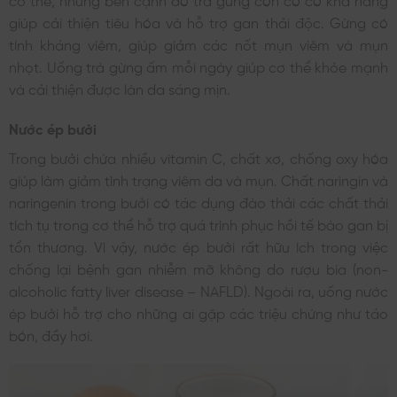
giúp cải thiện tiêu hóa và hỗ trợ gan thải độc. Gừng có
tính kháng viêm, giúp giảm các nốt mụn viêm và mụn
nhọt. Uống trà gừng ấm mỗi ngày giúp cơ thể khỏe mạnh
và cải thiện được làn da sáng mịn.
Nước ép bưởi
Trong bưởi chứa nhiều vitamin C, chất xơ, chống oxy hóa
giúp làm giảm tình trạng viêm da và mụn. Chất naringin và
naringenin trong bưởi có tác dụng đào thải các chất thải
tích tụ trong cơ thể hỗ trợ quá trình phục hồi tế bào gan bị
tổn thương. Vì vậy, nước ép bưởi rất hữu ích trong việc
chống lại bệnh gan nhiễm mỡ không do rượu bia (non-
alcoholic fatty liver disease – NAFLD). Ngoài ra, uống nước
ép bưởi hỗ trợ cho những ai gặp các triệu chứng như táo
bón, đầy hơi.