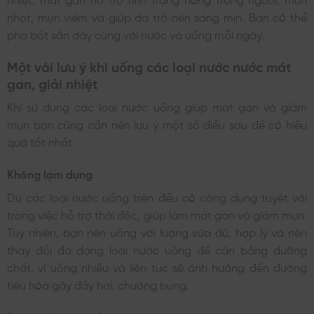
nhọt, mụn viêm và giúp da trở nên sáng mịn. Bạn có thể
pha bột sắn dây cùng với nước và uống mỗi ngày.
Một vài lưu ý khi uống các loại nước nước mát
gan, giải nhiệt
Khi sử dụng các loại nước uống giúp mát gan và giảm
mụn bạn cũng cần nên lưu ý một số điều sau để có hiệu
quả tốt nhất:
Không lạm dụng
Dù các loại nước uống trên đều có công dụng tuyệt vời
trong việc hỗ trợ thải độc, giúp làm mát gan và giảm mụn.
Tuy nhiên, bạn nên uống với lượng vừa đủ, hợp lý và nên
thay đổi đa dạng loại nước uống để cân bằng dưỡng
chất, vì uống nhiều và liên tục sẽ ảnh hưởng đến đường
tiêu hóa gây đầy hơi, chướng bụng.