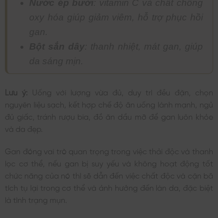
Nước ép bưởi
: vitamin C và chất chống
oxy hóa giúp giảm viêm, hỗ trợ phục hồi
gan.
Bột sắn dây
: thanh nhiệt, mát gan, giúp
da sáng mịn.
Lưu ý:
Uống với lượng vừa đủ, duy trì đều đặn, chọn
nguyên liệu sạch, kết hợp chế độ ăn uống lành mạnh, ngủ
đủ giấc, tránh rượu bia, đồ ăn dầu mỡ để gan luôn khỏe
và da đẹp.
Gan đóng vai trò quan trọng trong việc thải độc và thanh
lọc cơ thể, nếu gan bị suy yếu và không hoạt động tốt
chức năng của nó thì sẽ dẫn đến việc chất độc và cặn bã
tích tụ lại trong cơ thể và ảnh hưởng đến làn da, đặc biệt
là tình trạng mụn.