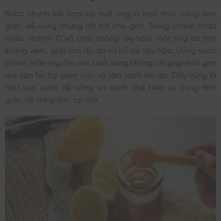
Nước chanh kết hợp với mật ong là một thức uống đơn
giản, dễ uống nhưng rất tốt cho gan. Trong chanh chứa
nhiều vitamin C và chất chống oxy hóa, mật ong có tính
kháng viêm, giúp làm dịu da và hỗ trợ tiêu hóa. Uống nước
chanh mật ong ấm vào buổi sáng không chỉ giúp mát gan
mà còn hỗ trợ giảm cân và làm sạch làn da. Đây cũng là
một loại nước dễ uống và cách chế biến vô cùng đơn
giản, dễ dàng làm tại nhà.