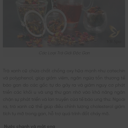
Các Loại Trà Giải Độc Gan
Trà xanh có chứa chất chống oxy hóa mạnh như catechin
và polyphenol, giúp giảm viêm, ngăn ngừa tổn thương tế
bào gan do các gốc tự do gây ra và giảm nguy cơ phát
triển các khối u và ung thư gan nhờ vào khả năng ngăn
chặn sự phát triển và lan truyền của tế bào ung thư. Ngoài
ra, trà xanh có thể giúp điều chỉnh lượng cholesterol giảm
tích tụ mỡ trong gan, hỗ trợ quá trình đốt cháy mỡ.
Nước chanh và mật ong