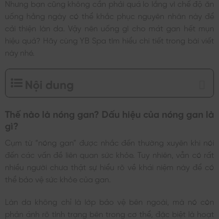
Nhưng bạn cũng không cần phải quá lo lắng vì chế độ ăn
uống hằng ngày có thể khắc phục nguyên nhân này để
cải thiện làn da. Vậy nên uống gì cho mát gan hết mụn
hiệu quả? Hãy cùng YB Spa tìm hiểu chi tiết trong bài viết
này nhé.
Nội dung
Thế nào là nóng gan? Dấu hiệu của nóng gan là
gì?
Cụm từ “nóng gan” được nhắc đến thường xuyên khi nói
đến các vấn đề liên quan sức khỏe. Tuy nhiên, vẫn có rất
nhiều người chưa thật sự hiểu rõ về khái niệm này để có
thể bảo vệ sức khỏe của gan.
Làn da không chỉ là lớp bảo vệ bên ngoài, mà nó còn
phản ánh rõ tình trạng bên trong cơ thể, đặc biệt là hoạt