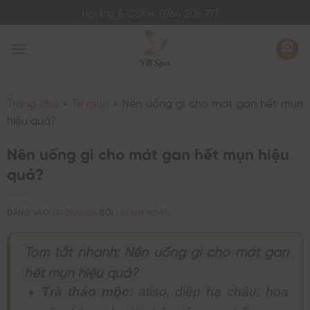
Bỏ
Hotline & CSKH: 0764 208 777
qua
nội
dung
Trang chủ
»
Trị mụn
»
Nên uống gì cho mát gan hết mụn
hiệu quả?
Nên uống gì cho mát gan hết mụn hiệu
quả?
ĐĂNG VÀO
12/09/2024
BỞI
LAI KIM NGÂN
Tóm tắt nhanh: Nên uống gì cho mát gan
hết mụn hiệu quả?
Trà thảo mộc
: atiso, diệp hạ châu, hoa