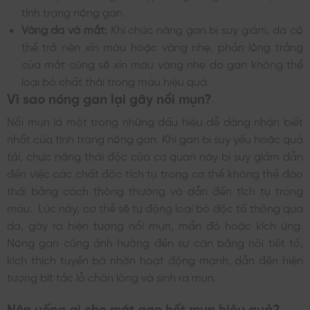
tình trạng nóng gan.
Vàng da và mắt:
Khi chức năng gan bị suy giảm, da có
thể trở nên xỉn màu hoặc vàng nhẹ, phần lòng trắng
của mắt cũng sẽ xỉn màu vàng nhẹ do gan không thể
loại bỏ chất thải trong máu hiệu quả.
Vì sao nóng gan lại gây nổi mụn?
Nổi mụn là một trong những dấu hiệu dễ dàng nhận biết
nhất của tình trạng nóng gan. Khi gan bị suy yếu hoặc quá
tải, chức năng thải độc của cơ quan này bị suy giảm dẫn
đến việc các chất độc tích tụ trong cơ thể không thể đào
thải bằng cách thông thường và dẫn đến tích tụ trong
máu. Lúc này, cơ thể sẽ tự động loại bỏ độc tố thông qua
da, gây ra hiện tượng nổi mụn, mẩn đỏ hoặc kích ứng.
Nóng gan cũng ảnh hưởng đến sự cân bằng nội tiết tố,
kích thích tuyến bã nhờn hoạt động mạnh, dẫn đến hiện
tượng bít tắc lỗ chân lông và sinh ra mụn.
Nên uống gì cho mát gan hết mụn hiệu quả?