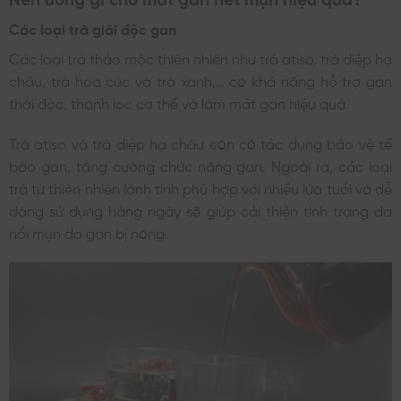
Các loại trà giải độc gan
Các loại trà thảo mộc thiên nhiên như trà atiso, trà diệp hạ
châu, trà hoa cúc và trà xanh,… có khả năng hỗ trợ gan
thải độc, thanh lọc cơ thể và làm mát gan hiệu quả.
Trà atiso và trà diệp hạ châu còn có tác dụng bảo vệ tế
bào gan, tăng cường chức năng gan. Ngoài ra, các loại
trà từ thiên nhiên lành tính phù hợp với nhiều lứa tuổi và dễ
dàng sử dụng hằng ngày sẽ giúp cải thiện tình trạng da
nổi mụn do gan bị nóng.