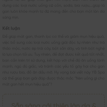
dụng các loại nước uống có cồn, soda, bia rượu,…giúp lá
gan luôn khỏe mạnh từ đó mang đến cho bạn một làn da
sáng mịn.
Kết luận
Để giúp mát gan, thanh lọc cơ thể và giảm mụn hiệu quả,
việc bổ sung các loại nước uống giải độc tự nhiên như trà
thảo mộc, nước ép trái cây, bột sắn dây, và tinh bột nghệ
là lựa chọn tối ưu. Tuy nhiên, để đạt được kết quả tốt nhất,
bạn cần kiên trì sử dụng, kết hợp với chế độ ăn uống lành
mạnh, ngủ đủ giấc, và tránh các yếu tố gây hại cho gan
như rượu bia, đồ ăn dầu mỡ. Hy vọng bài viết này YB Spa
có thể giúp bạn giải đáp được thắc mắc “Nên uống gì cho
mát gan hết mụn hiệu quả”?
Sẵn sàng cải thiện làn da &