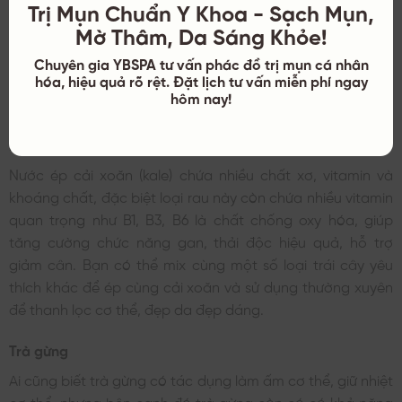
Trị Mụn Chuẩn Y Khoa - Sạch Mụn,
Mờ Thâm, Da Sáng Khỏe!
Chuyên gia YBSPA tư vấn phác đồ trị mụn cá nhân
hóa, hiệu quả rõ rệt. Đặt lịch tư vấn miễn phí ngay
Nước Dừa
hôm nay!
Nước ép cải xoăn
Nước ép cải xoăn (kale) chứa nhiều chất xơ, vitamin và
khoáng chất, đặc biệt loại rau này còn chứa nhiều vitamin
quan trọng như B1, B3, B6 là chất chống oxy hóa, giúp
tăng cường chức năng gan, thải độc hiệu quả, hỗ trợ
giảm cân. Bạn có thể mix cùng một số loại trái cây yêu
thích khác để ép cùng cải xoăn và sử dụng thường xuyên
để thanh lọc cơ thể, đẹp da đẹp dáng.
Trà gừng
Ai cũng biết trà gừng có tác dụng làm ấm cơ thể, giữ nhiệt
cơ thể, nhưng bên cạnh đó trà gừng còn có có khả năng