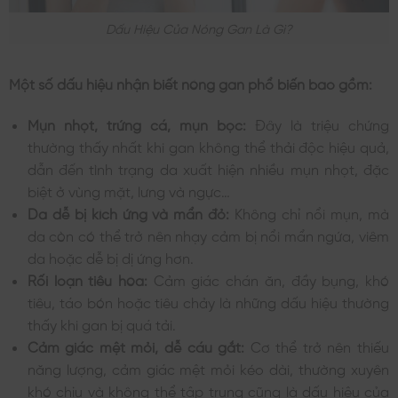
Dấu Hiệu Của Nóng Gan Là Gì?
Một số dấu hiệu nhận biết nóng gan phổ biến bao gồm:
Mụn nhọt, trứng cá, mụn bọc:
Đây là triệu chứng
thường thấy nhất khi gan không thể thải độc hiệu quả,
dẫn đến tình trạng da xuất hiện nhiều mụn nhọt, đặc
biệt ở vùng mặt, lưng và ngực…
Da dễ bị kích ứng và mẩn đỏ:
Không chỉ nổi mụn, mà
da còn có thể trở nên nhạy cảm bị nổi mẩn ngứa, viêm
da hoặc dễ bị dị ứng hơn.
Rối loạn tiêu hóa:
Cảm giác chán ăn, đầy bụng, khó
tiêu, táo bón hoặc tiêu chảy là những dấu hiệu thường
thấy khi gan bị quá tải.
Cảm giác mệt mỏi, dễ cáu gắt:
Cơ thể trở nên thiếu
năng lượng, cảm giác mệt mỏi kéo dài, thường xuyên
khó chịu và không thể tập trung cũng là dấu hiệu của