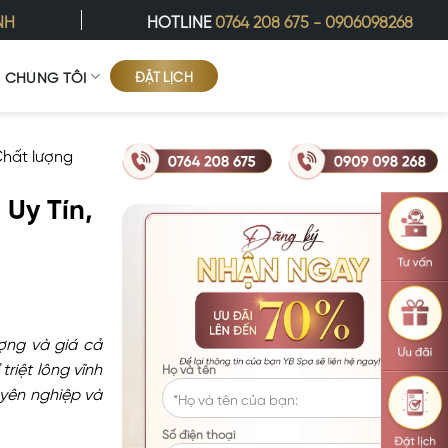
NH
HOTLINE
0764 208 675
-
0906098268
ĐẶT LỊCH
Ề CHÚNG TÔI
 Chất lượng
 Uy Tín,
ượng và giá cả
triệt lông vĩnh
Họ và tên
huyên nghiệp và
Số điện thoại