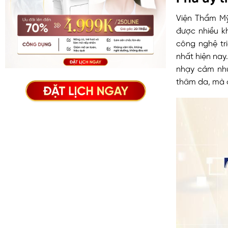
Viện Thẩm Mỹ
được nhiều k
công nghệ tri
nhất hiện nay
nhạy cảm như
thâm da, mà c