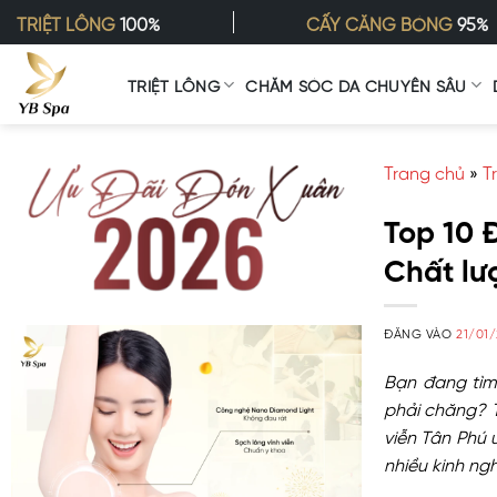
Bỏ
TRIỆT LÔNG
100%
CẤY CĂNG BÓNG
95%
qua
nội
TRIỆT LÔNG
CHĂM SÓC DA CHUYÊN SÂU
dung
Trang chủ
»
T
Top 10 Đ
Chất lư
ĐĂNG VÀO
21/01
Bạn đang tìm 
phải chăng?
viễn Tân Phú u
nhiều kinh ngh