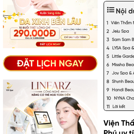
Nội 
Viện Thẩm M
Jeju Spa
Sam Sam B
LYSA Spa &
Little Gard
Missha Bea
Joy Spa &
Shynh Bea
Handi Beau
NYNA Cha
Lời kết
Viện Thẩ
Phú uy t