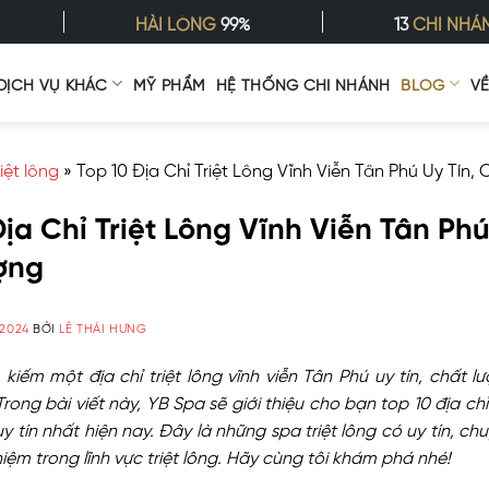
HÀI LÒNG
99%
13
CHI NHÁ
DỊCH VỤ KHÁC
MỸ PHẨM
HỆ THỐNG CHI NHÁNH
BLOG
V
riệt lông
»
Top 10 Địa Chỉ Triệt Lông Vĩnh Viễn Tân Phú Uy Tín,
ịa Chỉ Triệt Lông Vĩnh Viễn Tân Phú
ợng
/2024
BỞI
LÊ THÁI HƯNG
kiếm một địa chỉ triệt lông vĩnh viễn Tân Phú uy tín, chất l
Trong bài viết này, YB Spa sẽ giới thiệu cho bạn top 10 địa chỉ 
y tín nhất hiện nay. Đây là những spa triệt lông có uy tín, c
iệm trong lĩnh vực triệt lông. Hãy cùng tôi khám phá nhé!