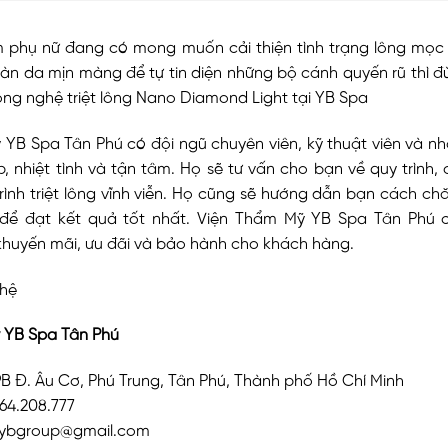
em phụ nữ đang có mong muốn cải thiện tình trạng lông mọc 
àn da mịn màng để tự tin diện những bộ cánh quyến rũ thì 
ông nghệ triệt lông Nano Diamond Light tại YB Spa
YB Spa Tân Phú có đội ngũ chuyên viên, kỹ thuật viên và nh
, nhiệt tình và tận tâm. Họ sẽ tư vấn cho bạn về quy trình, c
trình triệt lông vĩnh viễn. Họ cũng sẽ hướng dẫn bạn cách c
ng để đạt kết quả tốt nhất. Viện Thẩm Mỹ YB Spa Tân Phú 
khuyến mãi, ưu đãi và bảo hành cho khách hàng.
 hệ
 YB Spa Tân Phú
39B Đ. Âu Cơ, Phú Trung, Tân Phú, Thành phố Hồ Chí Minh
764.208.777
l.ybgroup@gmail.com