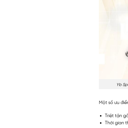
Yb Spa
Một số ưu điể
Triệt tận 
Thời gian t