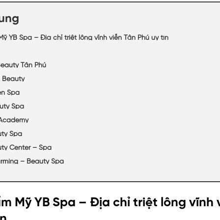
dung
ỹ YB Spa – Địa chỉ triệt lông vĩnh viễn Tân Phú uy tín
eauty Tân Phú
 Beauty
en Spa
uty Spa
 Academy
uty Spa
ty Center – Spa
rming – Beauty Spa
m Mỹ YB Spa – Địa chỉ triệt lông vĩnh 
ín