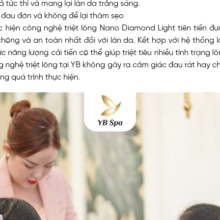
 tức thì và mang lại làn da trắng sáng.
đau đớn và không để lại thâm sẹo
c hiện công nghệ triệt lông Nano Diamond Light tiên tiến đư
hóng và an toàn nhất đối với làn da. Kết hợp với hệ thống 
 năng lượng cải tiến có thể giúp triệt tiêu nhiều tình trạng 
g nghệ triệt lông tại YB không gây ra cảm giác đau rát hay c
ng quá trình thực hiện.