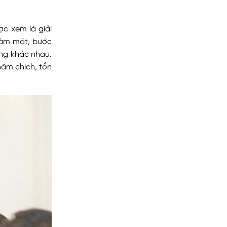
ợc xem là giải
làm mát, bước
lông khác nhau.
hâm chích, tổn