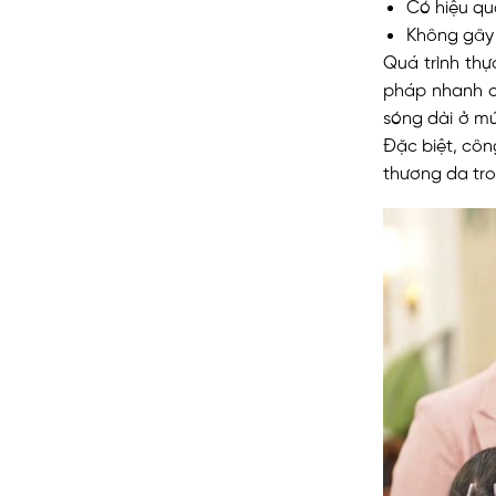
Có hiệu quả
Không gây 
Quá trình thự
pháp nhanh c
sóng dài ở mức
Đặc biệt, côn
thương da tro