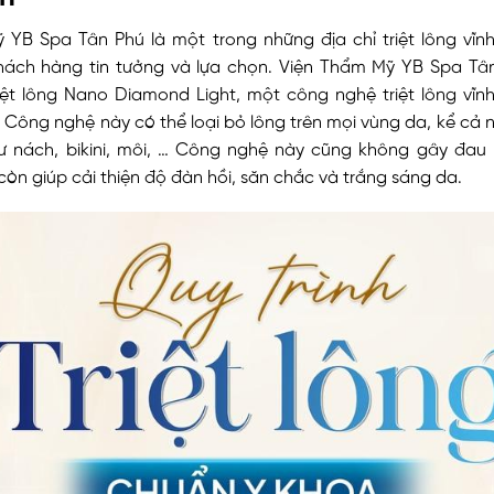
 YB Spa Tân Phú là một trong những địa chỉ triệt lông vĩnh
hách hàng tin tưởng và lựa chọn. Viện Thẩm Mỹ YB Spa Tâ
ệt lông Nano Diamond Light, một công nghệ triệt lông vĩnh 
. Công nghệ này có thể loại bỏ lông trên mọi vùng da, kể cả
 nách, bikini, môi, … Công nghệ này cũng không gây đau 
òn giúp cải thiện độ đàn hồi, săn chắc và trắng sáng da.