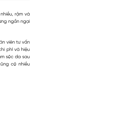
nhiều, rậm và
đừng ngần ngại
ân viên tư vấn
hi phí và hiệu
hăm sóc da sau
cũng có nhiều