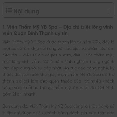
Nội dung
1. Viện Thẩm Mỹ YB Spa – Địa chỉ triệt lông vĩnh
viễn Quận Bình Thạnh uy tín
Viện Thẩm Mỹ YB Spa
được thành lập từ năm 2017, đây là
một cơ sở làm đẹp nổi tiếng với các dịch vụ chăm sóc làm
đẹp da – điều trị da và phun xăm, điêu khắc thẩm mỹ ,
triệt lông vĩnh viễn . Với 6 năm kinh nghiệm trong ngành
làm đẹp cùng với sự cập nhật liên tục các công nghệ, kỹ
thuật tiên tiến trên thế giới,
Viện Thẩm Mỹ YB Spa
đã trở
thành địa chỉ làm đẹp quen thuộc của rất nhiều khách
hàng với chuỗi hệ thống thẩm mỹ lớn nhất Hồ Chí Minh
gồm 21 chi nhánh.
Bên cạnh đó,
Viện Thẩm Mỹ YB Spa
cũng là một trong số
ít địa chỉ được nhiều khách hàng đánh giá cao trên các