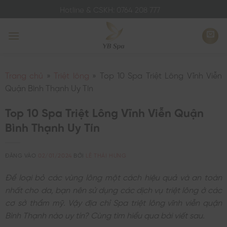
Bỏ
Hotline & CSKH: 0764 208 777
qua
nội
dung
Trang chủ
»
Triệt lông
»
Top 10 Spa Triệt Lông Vĩnh Viễn
Quận Bình Thạnh Uy Tín
Top 10 Spa Triệt Lông Vĩnh Viễn Quận
Bình Thạnh Uy Tín
ĐĂNG VÀO
02/01/2024
BỞI
LÊ THÁI HƯNG
Để loại bỏ các vùng lông một cách hiệu quả và an toàn
nhất cho da, bạn nên sử dụng các dịch vụ triệt lông ở các
cơ sở thẩm mỹ. Vậy địa chỉ Spa triệt lông vĩnh viễn quận
Bình Thạnh nào uy tín? Cùng tìm hiểu qua bài viết sau.