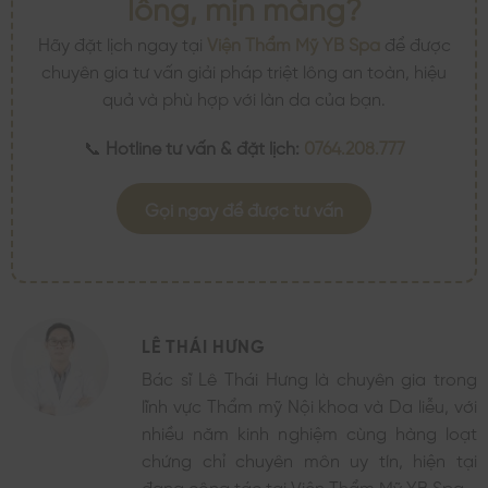
lông, mịn màng?
Hãy đặt lịch ngay tại
Viện Thẩm Mỹ YB Spa
để được
chuyên gia tư vấn giải pháp triệt lông an toàn, hiệu
quả và phù hợp với làn da của bạn.
📞
Hotline tư vấn & đặt lịch:
0764.208.777
Gọi ngay để được tư vấn
LÊ THÁI HƯNG
Bác sĩ Lê Thái Hưng là chuyên gia trong
lĩnh vực Thẩm mỹ Nội khoa và Da liễu, với
nhiều năm kinh nghiệm cùng hàng loạt
chứng chỉ chuyên môn uy tín, hiện tại
đang công tác tại Viện Thẩm Mỹ YB Spa.