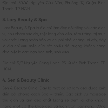
Địa chỉ: 30/41 Nguyễn Cửu Vân, Phường 17, Quận Bình
Thạnh, TP. HCM.
3. Lary Beauty & Spa
Lary Beauty & Spa là địa chỉ làm đẹp nổi tiếng với các dịch
vụ như chăm sóc da, triệt lông vĩnh viễn, tắm trắng, trị mụn
với chất lượng hoàn hảo và chi phí phải chăng. Vì vậy, đây
là địa chỉ yêu mến của rất nhiều đối tượng khách hàng
đặc biệt là các bạn học sinh, sinh viên.
Địa chỉ: 5/7 Nguyễn Công Hoan, P3,
Quận Bình Thạnh, TP.
HCM.
4. Sen & Beauty Clinic
Sen & Beauty Clinic. Đây là một cơ sở làm đẹp được biết
đến bởi phong cách Spa – thiền. Các dịch vụ massage
thư giãn và làm đẹp chất lượng sẽ đem lại cho khách
hàng một cơ thể khỏe đẹp và luôn tràn đầy năng lượng