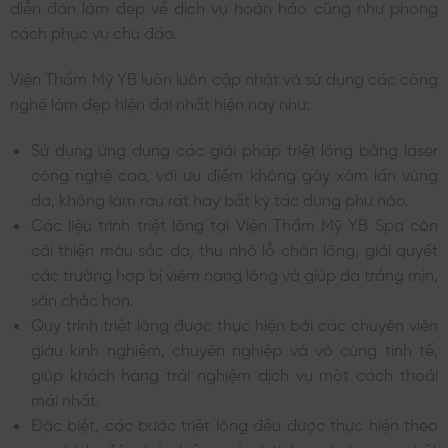
diễn đàn làm đẹp về dịch vụ hoàn hảo cũng như phong
cách phục vụ chu đáo.
Viện Thẩm Mỹ YB luôn luôn cập nhật và sử dụng các công
nghệ làm đẹp hiện đại nhất hiện nay
như:
Sử dụng ứng dụng các giải pháp triệt lông bằng laser
công nghệ cao, với ưu điểm không gây xâm lấn vùng
da, không làm rau rát hay bất kỳ tác dụng phụ nào.
Các liệu trình triệt lông tại
Viện Thẩm Mỹ YB Spa
còn
cải thiện màu sắc da, thu nhỏ lỗ chân lông, giải quyết
các trường hợp bị viêm nang lông và giúp da trắng mịn,
săn chắc hơn.
Quy trình triệt lông được thực hiện bởi các chuyên viên
giàu kinh nghiệm, chuyên nghiệp và vô cùng tinh tế,
giúp khách hàng trải nghiệm dịch vụ một cách thoải
mái nhất.
Đặc biệt, các bước triệt lông đều được thực hiện theo
quy trình, đảm bảo hiệu quả và tính an toàn cao nhất