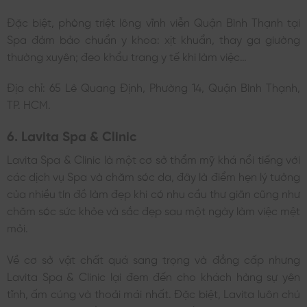
Đặc biệt, phòng triệt lông vĩnh viễn Quận Bình Thạnh tại
Spa đảm bảo chuẩn y khoa: xịt khuẩn, thay ga giường
thường xuyên; đeo khẩu trang y tế khi làm việc…
Địa chỉ: 65 Lê Quang Định, Phường 14, Quận Bình Thạnh,
TP. HCM.
6. Lavita Spa & Clinic
Lavita Spa & Clinic là một cơ sở thẩm mỹ khá nổi tiếng với
các dịch vụ Spa và chăm sóc da, đây là điểm hẹn lý tưởng
của nhiều tín đồ làm đẹp khi có nhu cầu thư giãn cũng như
chăm sóc sức khỏe và sắc đẹp sau một ngày làm việc mệt
mỏi.
Về cơ sở vật chất quá sang trọng và đẳng cấp nhưng
Lavita Spa & Clinic lại đem đến cho khách hàng sự yên
tĩnh, ấm cúng và thoải mái nhất. Đặc biệt, Lavita luôn chú