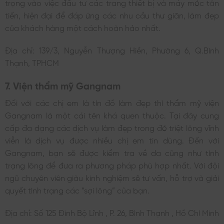
trọng vào việc đầu tư các trang thiết bị và máy móc tân
tiến, hiện đại để đáp ứng các nhu cầu thư giãn, làm đẹp
của khách hàng một cách hoàn hảo nhất.
Địa chỉ: 139/3, Nguyễn Thượng Hiền, Phường 6, Q.Bình
Thạnh, TPHCM
7. Viện thẩm mỹ Gangnam
Đối với các chị em là tín đồ làm đẹp thì thẩm mỹ viện
Gangnam là một cái tên khá quen thuộc. Tại đây cung
cấp đa dạng các dịch vụ làm đẹp trong đó triệt lông vĩnh
viễn là dịch vụ được nhiều chị em tin dùng. Đến với
Gangnam, bạn sẽ được kiểm tra về da cũng như tình
trạng lông để đưa ra phương pháp phù hợp nhất. Với đội
ngũ chuyên viên giàu kinh nghiệm sẽ tư vấn, hỗ trợ và giải
quyết tình trạng các “sợi lông” của bạn.
Địa chỉ: Số 125 Đinh Bộ Lĩnh , P. 26, Bình Thạnh , Hồ Chí Minh