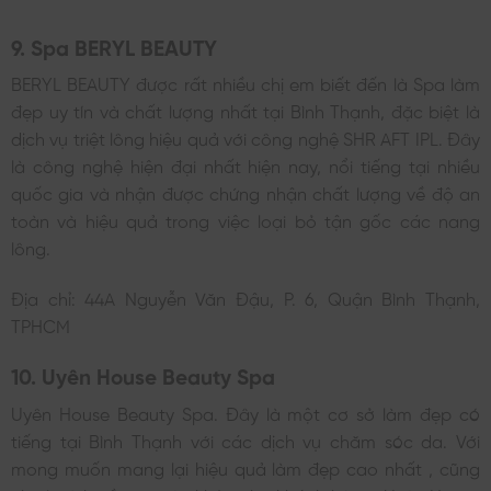
9. Spa BERYL BEAUTY
BERYL BEAUTY được rất nhiều chị em biết đến là Spa làm
đẹp uy tín và chất lượng nhất tại Bình Thạnh, đặc biệt là
dịch vụ triệt lông hiệu quả với công nghệ SHR AFT IPL. Đây
là công nghệ hiện đại nhất hiện nay, nổi tiếng tại nhiều
quốc gia và nhận được chứng nhận chất lượng về độ an
toàn và hiệu quả trong việc loại bỏ tận gốc các nang
lông.
Địa chỉ: 44A Nguyễn Văn Đậu, P. 6, Quận Bình Thạnh,
TPHCM
10. Uyên House Beauty Spa
Uyên House Beauty Spa. Đây là một cơ sở làm đẹp có
tiếng tại Bình Thạnh với các dịch vụ chăm sóc da. Với
mong muốn mang lại hiệu quả làm đẹp cao nhất , cũng