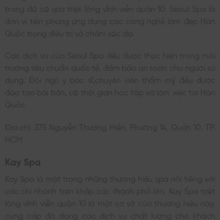
trong đó có spa triệt lông vĩnh viễn quận 10. Seoul Spa là
đơn vị tiên phong ứng dụng các công nghệ làm đẹp Hàn
Quốc trong điều trị và chăm sóc da.
Các dịch vụ của Seoul Spa đều được thực hiện trong môi
trường tiêu chuẩn quốc tế, đảm bảo an toàn cho người sử
dụng. Đội ngũ y bác sĩ,chuyên viên thẩm mỹ đều được
đào tạo bài bản, có thời gian học tập và làm việc tại Hàn
Quốc.
Địa chỉ: 375 Nguyễn Thượng Hiền, Phường 14, Quận 10, TP.
HCM
Kay Spa
Kay Spa là một trong những thương hiệu spa nổi tiếng với
các chi nhánh trên khắp các thành phố lớn. Kay Spa triệt
lông vĩnh viễn quận 10 là một cơ sở của thương hiệu này,
cung cấp đa dạng các dịch vụ chất lượng cho khách