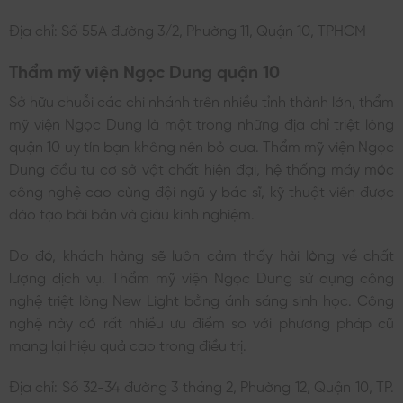
Địa chỉ: Số 55A đường 3/2, Phường 11, Quận 10, TPHCM
Thẩm mỹ viện Ngọc Dung quận 10
Sở hữu chuỗi các chi nhánh trên nhiều tỉnh thành lớn, thẩm
mỹ viện Ngọc Dung là một trong những địa chỉ triệt lông
quận 10 uy tín bạn không nên bỏ qua. Thẩm mỹ viện Ngọc
Dung đầu tư cơ sở vật chất hiện đại, hệ thống máy móc
công nghệ cao cùng đội ngũ y bác sĩ, kỹ thuật viên được
đào tạo bài bản và giàu kinh nghiệm.
Do đó, khách hàng sẽ luôn cảm thấy hài lòng về chất
lượng dịch vụ. Thẩm mỹ viện Ngọc Dung sử dụng công
nghệ triệt lông New Light bằng ánh sáng sinh học. Công
nghệ này có rất nhiều ưu điểm so với phương pháp cũ
mang lại hiệu quả cao trong điều trị.
Địa chỉ: Số 32-34 đường 3 tháng 2, Phường 12, Quận 10, TP.