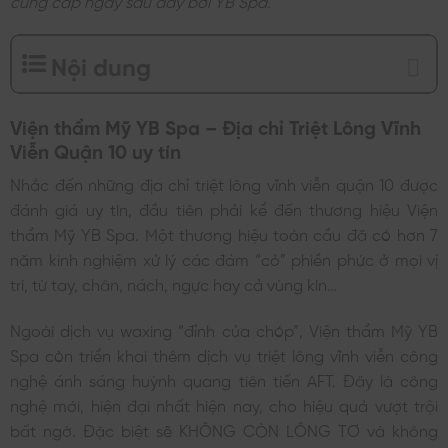
Nội dung
Viện thẩm Mỹ YB Spa – Địa chỉ Triệt Lông Vĩnh
Viễn Quận 10 uy tín
Nhắc đến những địa chỉ triệt lông vĩnh viễn quận 10 được
đánh giá uy tín, đầu tiên phải kể đến thương hiệu Viện
thẩm Mỹ YB Spa. Một thương hiệu toàn cầu đã có hơn 7
năm kinh nghiệm xử lý các đám “cỏ” phiền phức ở mọi vị
trí, từ tay, chân, nách, ngực hay cả vùng kín…
Ngoài dịch vụ waxing “đỉnh của chóp”, Viện thẩm Mỹ YB
Spa còn triển khai thêm dịch vụ triệt lông vĩnh viễn công
nghệ ánh sáng huỳnh quang tiên tiến AFT. Đây là công
nghệ mới, hiện đại nhất hiện nay, cho hiệu quả vượt trội
bất ngờ. Đặc biệt sẽ KHÔNG CÒN LÔNG TƠ và không