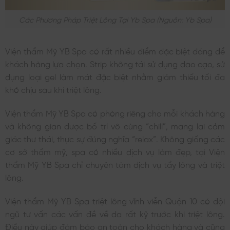
Các Phương Pháp Triệt Lông Tại Yb Spa (nguồn: Yb Spa)
Viện thẩm Mỹ YB Spa có rất nhiều điểm đặc biệt đáng để
khách hàng lựa chọn. Strip không tái sử dụng dao cạo, sử
dụng loại gel làm mát đặc biệt nhằm giảm thiếu tối đa
khó chịu sau khi triệt lông.
Viện thẩm Mỹ YB Spa có phòng riêng cho mỗi khách hàng
và không gian được bố trí vô cùng “chill”, mang lai cảm
giác thư thái, thực sự đúng nghĩa “relax”. Không giống các
cơ sở thẩm mỹ, spa có nhiều dịch vụ làm đẹp, tại Viện
thẩm Mỹ YB Spa chỉ chuyên tâm dịch vụ tẩy lông và triệt
lông.
Viện thẩm Mỹ YB Spa triệt lông vĩnh viễn Quận 10 có đội
ngũ tư vấn các vấn đề về da rất kỹ trước khi triệt lông.
Điều này giúp đảm bảo an toàn cho khách hàng và cũng