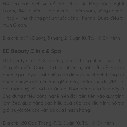
H&T có các dịch vụ nổi bật như triệt lông công nghệ
Diode, điều trị nám – tàn nhang – thâm sạm, nâng cơ mặt
– tạo V-line không phẫu thuật bằng Thermal Duet, điều trị
mụn Green…
Địa chỉ: 181/14 Đường 3 tháng 2, Quận 10, Tp. Hồ Chí Minh
ED Beauty Clinic & Spa
ED Beauty Clinic & Spa cũng là một trong những spa triệt
lông vĩnh viễn Quận 10 được nhiều người biết đến và lựa
chọn. Spa này có rất nhiều các dịch vụ để khách hàng lựa
chọn, chuyên về triệt lông giảm béo, chăm sóc da, điều trị
da, thẩm mỹ và trẻ hóa làn da. Điểm cộng của Spa này là
ứng dụng nhiều công nghệ hiện đại, tiên tiến vào quy trình
làm đẹp, giúp nâng cao hiệu quả của các liệu trình, hỗ trợ
giải quyết tốt các vấn đề của khách hàng.
Địa chỉ: 460 Cao Thắng, P.12, Quận 10, Tp. Hồ Chí Minh