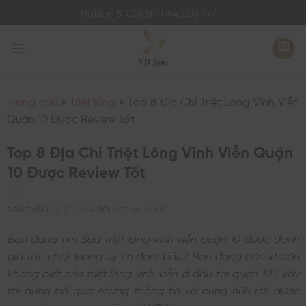
Bỏ
Hotline & CSKH: 0764 208 777
qua
nội
dung
Trang chủ
»
Triệt lông
»
Top 8 Địa Chỉ Triệt Lông Vĩnh Viễn
Quận 10 Được Review Tốt
Top 8 Địa Chỉ Triệt Lông Vĩnh Viễn Quận
10 Được Review Tốt
ĐĂNG VÀO
21/01/2024
BỞI
LÊ THÁI HƯNG
Bạn đang tìm Spa triệt lông vĩnh viễn quận 10 được đánh
giá tốt, chất lượng uy tín đảm bảo? Bạn đang băn khoăn
không biết nên triệt lông vĩnh viễn ở đâu tại quận 10? Vậy
thì đừng bỏ qua những thông tin vô cùng hữu ích được
cung cấp ngay sau đây bởi
YB Spa
.