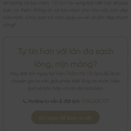
tin tưởng và lựa chọn.
YB Spa
hy vọng bài viết này sẽ giúp
bạn có thêm thông tin và lựa chọn cho nhu cầu làm đẹp
của mình. Chúc bạn có một ngày vui vẻ và làm đẹp thành
công!
Tự tin hơn với làn da sạch
lông, mịn màng?
Hãy đặt lịch ngay tại
Viện Thẩm Mỹ YB Spa
để được
chuyên gia tư vấn giải pháp triệt lông an toàn, hiệu
quả và phù hợp với làn da của bạn.
📞
Hotline tư vấn & đặt lịch:
0764.208.777
Gọi ngay để được tư vấn