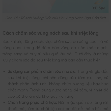
Các Yếu Tố Ảnh Hưởng Đến Mùi Hôi Vùng Nách Bạn Cần Biết
Cách chăm sóc vùng nách sau khi triệt lông
Sau khi triệt lông nách, việc chăm sóc da đúng cách là vô
cùng quan trọng để đảm bảo vùng da luôn khỏe mạnh,
trắng sáng và duy trì hiệu quả lâu dài. Dưới đây là những
lưu ý chăm sóc da sau triệt lông mà bạn cần thực hiện:
Sử dụng sản phẩm chăm sóc nhẹ dịu:
Trong 48 giờ đầu
sau khi triệt lông, chỉ nên dùng sữa tắm dịu nhẹ, có
thành phần lành tính, không chứa hương liệu hay hóa
chất mạnh. Tránh dùng nước nóng để tắm, vì nhiệt độ
cao có thể làm da khô, gây kích ứng.
Chọn trang phục phù hợp:
Nên mặc quần áo rộng rãi,
thoải mái, làm từ chất liệu cotton để dễ thấm hút mồ