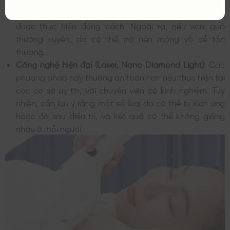
tổn thương lớp da ngoài và gây kích ứng nếu không
được thực hiện đúng cách. Ngoài ra, nếu wax quá
thường xuyên, da có thể trở nên mỏng và dễ tổn
thương.
Công nghệ hiện đại (Laser, Nano Diamond Light):
Các
phương pháp này thường an toàn hơn nếu thực hiện tại
các cơ sở uy tín, với chuyên viên có kinh nghiệm. Tuy
nhiên, cần lưu ý rằng một số loại da có thể bị kích ứng
hoặc đỏ sau điều trị, và kết quả có thể không giống
nhau ở mỗi người.