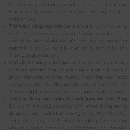
hôi và tránh tình trạng cọ xát làm da bị tổn thương.
Điều này giúp vùng da mới triệt lông thoáng mát, hạn
chế kích ứng.
Tránh ánh nắng mặt trời:
Sau khi triệt lông, làn da vùng
nách sẽ trở nên mỏng yếu và dễ mẫn cảm hơn. Hạn
chế tối đa việc để da tiếp xúc trực tiếp với ánh nắng
mặt trời, vì tia UV có thể khiến da bị sạm màu, tổn
thương và gây đau rát.
Chế độ ăn uống phù hợp:
Để tránh tình trạng thâm
nách sau khi triệt lông, bạn nên hạn chế ăn những thực
phẩm đậm màu như rau muống, nước đậu đen, nước
tương và nước chè. Những món này có thể khiến vết
thương hồi phục kém và làm da vùng nách dễ bị thâm.
Tránh sử dụng sản phẩm khử mùi ngay sau triệt lông:
Da sau khi triệt lông còn nhạy cảm, vì thế không nên sử
dụng các sản phẩm khử mùi ngay lập tức. Hóa chất
trong lăn khử mùi có thể làm tắc nghẽn lỗ chân lông,
gây kích ứng và thậm chí làm tổn thương da. Bạn nên