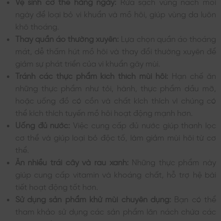
Vệ sinh cơ thể hàng ngày:
Rửa sạch vùng nách mỗi
ngày để loại bỏ vi khuẩn và mồ hôi, giúp vùng da luôn
khô thoáng.
Thay quần áo thường xuyên:
Lựa chọn quần áo thoáng
mát, dễ thấm hút mồ hôi và thay đổi thường xuyên để
giảm sự phát triển của vi khuẩn gây mùi.
Tránh các thực phẩm kích thích mùi hôi:
Hạn chế ăn
những thực phẩm như tỏi, hành, thực phẩm dầu mỡ,
hoặc uống đồ có cồn và chất kích thích vì chúng có
thể kích thích tuyến mồ hôi hoạt động mạnh hơn.
Uống đủ nước:
Việc cung cấp đủ nước giúp thanh lọc
cơ thể và giúp loại bỏ độc tố, làm giảm mùi hôi từ cơ
thể.
Ăn nhiều trái cây và rau xanh:
Những thực phẩm này
giúp cung cấp vitamin và khoáng chất, hỗ trợ hệ bài
tiết hoạt động tốt hơn.
Sử dụng sản phẩm khử mùi chuyên dụng:
Bạn có thể
tham khảo sử dụng các sản phẩm lăn nách chứa các