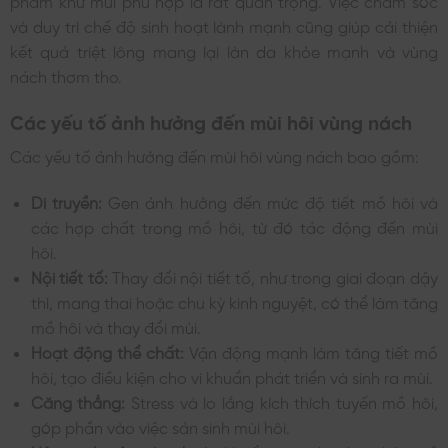
phẩm khử mùi phù hợp là rất quan trọng. Việc chăm sóc
và duy trì chế độ sinh hoạt lành mạnh cũng giúp cải thiện
kết quả triệt lông mang lại làn da khỏe mạnh và vùng
nách thơm tho.
Các yếu tố ảnh hưởng đến mùi hôi vùng nách
Các yếu tố ảnh hưởng đến mùi hôi vùng nách bao gồm:
Di truyền:
Gen ảnh hưởng đến mức độ tiết mồ hôi và
các hợp chất trong mồ hôi, từ đó tác động đến mùi
hôi.
Nội tiết tố:
Thay đổi nội tiết tố, như trong giai đoạn dậy
thì, mang thai hoặc chu kỳ kinh nguyệt, có thể làm tăng
mồ hôi và thay đổi mùi.
Hoạt động thể chất:
Vận động mạnh làm tăng tiết mồ
hôi, tạo điều kiện cho vi khuẩn phát triển và sinh ra mùi.
Căng thẳng:
Stress và lo lắng kích thích tuyến mồ hôi,
góp phần vào việc sản sinh mùi hôi.