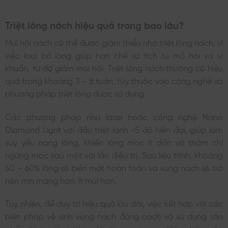
Triệt lông nách hiệu quả trong bao lâu?
Mùi hôi nách có thể được giảm thiểu nhờ triệt lông nách, vì
việc loại bỏ lông giúp hạn chế sự tích tụ mồ hôi và vi
khuẩn, từ đó giảm mùi hôi. Triệt lông nách thường có hiệu
quả trong khoảng 3 – 8 tuần, tùy thuộc vào công nghệ và
phương pháp triệt lông được sử dụng.
Các phương pháp như laser hoặc công nghệ Nano
Diamond Light với đầu triệt lạnh -5 độ hiện đại, giúp làm
suy yếu nang lông, khiến lông mọc ít dần và thậm chí
ngừng mọc sau một vài lần điều trị. Sau liệu trình, khoảng
50 – 60% lông sẽ biến mất hoàn toàn và vùng nách sẽ trở
nên mịn màng hơn, ít mùi hơn.
Tuy nhiên, để duy trì hiệu quả lâu dài, việc kết hợp với các
biện pháp vệ sinh vùng nách đúng cách và sử dụng sản