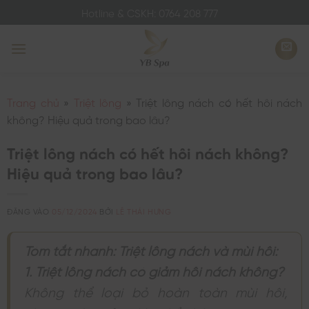
Bỏ
Hotline & CSKH: 0764 208 777
qua
nội
dung
Trang chủ
»
Triệt lông
»
Triệt lông nách có hết hôi nách
không? Hiệu quả trong bao lâu?
Triệt lông nách có hết hôi nách không?
Hiệu quả trong bao lâu?
ĐĂNG VÀO
05/12/2024
BỞI
LÊ THÁI HƯNG
Tóm tắt nhanh: Triệt lông nách và mùi hôi:
1. Triệt lông nách có giảm hôi nách không?
Không thể loại bỏ hoàn toàn mùi hôi,