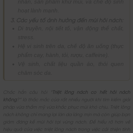
nhân, sản phẩm khử mùi, và chế độ sinh
hoạt lành mạnh.
3. Các yếu tố ảnh hưởng đến mùi hôi nách:
Di truyền, nội tiết tố, vận động thể chất,
stress.
Hệ vi sinh trên da, chế độ ăn uống (thực
phẩm cay, hành, tỏi, rượu, caffeine).
Vệ sinh, chất liệu quần áo, thói quen
chăm sóc da.
Chắc hẳn câu hỏi “
Triệt lông nách có hết hôi nách
không
?” là thắc mắc của rất nhiều người khi tìm kiếm giải
pháp vừa thẩm mỹ vừa khắc phục mùi khó chịu. Triệt lông
nách không chỉ mang lại làn da láng mịn mà còn giúp bạn
giảm đáng kể mùi hôi tại vùng nách. Để hiểu rõ hơn về
hiệu quả của việc triệt lông nách trong việc cải thiện tình