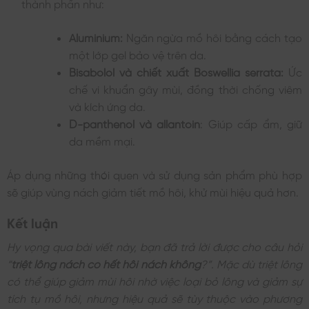
thành phần như:
Aluminium:
Ngăn ngừa mồ hôi bằng cách tạo
một lớp gel bảo vệ trên da.
Bisabolol và chiết xuất Boswellia serrata:
Ức
chế vi khuẩn gây mùi, đồng thời chống viêm
và kích ứng da.
D-panthenol và allantoin
: Giúp cấp ẩm, giữ
da mềm mại.
Áp dụng những thói quen và sử dụng sản phẩm phù hợp
sẽ giúp vùng nách giảm tiết mồ hôi, khử mùi hiệu quả hơn.
Kết luận
Hy vọng qua bài viết này, bạn đã trả lời được cho câu hỏi
“
triệt lông nách có hết hôi nách không
?”. Mặc dù triệt lông
có thể giúp giảm mùi hôi nhờ việc loại bỏ lông và giảm sự
tích tụ mồ hôi, nhưng hiệu quả sẽ tùy thuộc vào phương