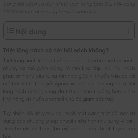
trạng hôi nách và duy trì kết quả trong bao lâu, hãy cùng
YB Spa
khám phá trong bài viết dưới đây.
Nội dung
Triệt lông nách có hết hôi nách không?
Triệt lông nách không thể hoàn toàn loại bỏ mùi hôi nách,
nhưng có thể giảm đáng kể mùi khó chịu. Mùi hôi nách
phát sinh chủ yếu từ sự kết hợp giữa vi khuẩn trên da và
mồ hôi tiết ra từ tuyến Apocrine, đặc biệt ở vùng nách. Khi
lông nách bị triệt, vùng da trở nên khô thoáng hơn, giảm
khả năng vi khuẩn phát triển, từ đó giảm bớt mùi.
Tuy nhiên, để xử lý mùi hôi nách một cách triệt để, nên sử
dụng các phương pháp chuyên sâu hơn như sóng vi tần,
tiêm botulinum toxin (botox) hoặc phẫu thuật tuyến mồ
hôi.