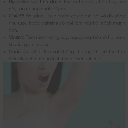
Hệ vi sinh vật trên da:
Vi khuẩn trên da phân hủy mồ
hôi, tạo ra hợp chất gây mùi.
Chế độ ăn uống:
Thực phẩm cay, hành, tỏi và đồ uống
như rượu hoặc caffeine có thể làm mùi hôi nách mạnh
hơn.
Vệ sinh:
Tắm rửa thường xuyên giúp loại bỏ mồ hôi và vi
khuẩn, giảm mùi hôi.
Quần áo:
Chất liệu vải không thoáng khí có thể tạo
điều kiện cho mồ hôi tích tụ và phát sinh mùi.