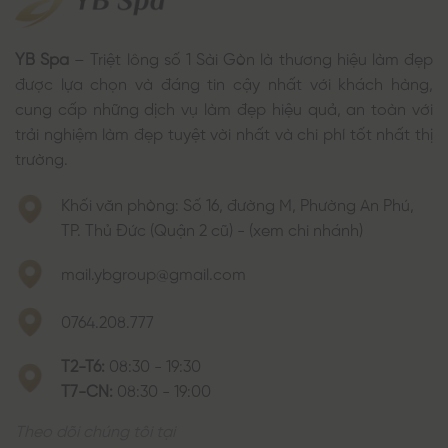
YB Spa
– Triệt lông số 1 Sài Gòn là thương hiệu làm đẹp
được lựa chọn và đáng tin cậy nhất với khách hàng,
cung cấp những dịch vụ làm đẹp hiệu quả, an toàn với
trải nghiệm làm đẹp tuyệt vời nhất và chi phí tốt nhất thị
trường.
Khối văn phòng: Số 16, đường M, Phường An Phú,
TP. Thủ Đức (Quận 2 cũ) - (xem chi nhánh)
mail.ybgroup@gmail.com
0764.208.777
T2-T6:
08:30 - 19:30
T7-CN:
08:30 - 19:00
Theo dõi chúng tôi tại