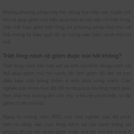
Những phương pháp này tác động trực tiếp vào tuyến mồ
hôi và giúp giảm mùi hiệu quả hơn so với việc chỉ triệt lông.
Việc kết hợp giữa triệt lông và phương pháp khử mùi có
thể mang lại hiệu quả tối ưu trong việc kiểm soát mùi cơ
thể.
Triệt lông nách có giảm được mùi hôi không?
Triệt lông nách kết hợp với vệ sinh cá nhân đúng cách có
thể giúp giảm mùi hôi nách, do làm giảm độ ẩm và tạo
điều kiện cân bằng thảm vi sinh dưới vùng nách. Các
nghiên cứu khoa học đã chỉ ra rằng loại bỏ lông nách giúp
hạn chế môi trường ẩm ướt cho vi khuẩn phát triển, từ đó
giảm rõ rệt mùi hôi.
Ngay từ những năm 1950, các nhà nghiên cứu đã phát
hiện ra rằng việc cạo lông nách và rửa sạch bằng xà
phòng đã có tác dụng giảm hoặc loại bỏ mùi hôi trong ít