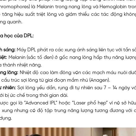
(Chromophores) là Melanin trong nang lông và Hemoglobin tr
p tăng hiệu suất triệt lông và giảm thiểu các tác động kh
ung quanh.
oa học của DPL:
h sáng:
Máy DPL phát ra các xung ánh sáng liên tục với tần s
iệt:
Melanin (sắc tố đen) ở gốc nang lông hấp thụ năng lượn
 thành nhiệt năng.
ng lông:
Nhiệt độ cao làm đông vón các mạch máu nuôi dư
 cấu trúc sợi lông từ giai đoạn mầm nhú (Anagen).
ự nhiên:
Sợi lông yếu dần, rụng đi tự nhiên sau 7 – 14 ngày v
i bị ức chế trong thời gian dài.
ợc gọi là “Advanced IPL” hoặc “Laser phổ hẹp” vì nó sở hữu 
 xung nhưng có độ tập trung năng lượng tương đương với
 dụng.