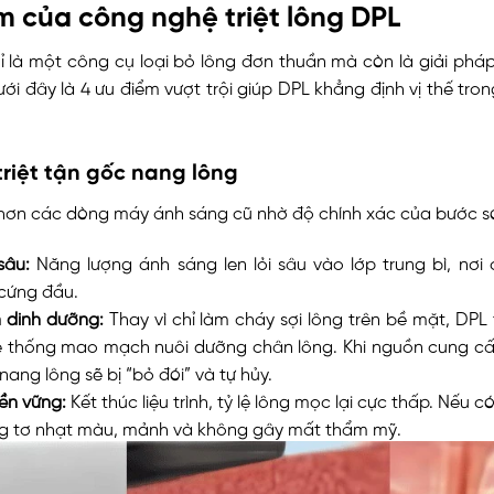
m của công nghệ triệt lông DPL
ỉ là một công cụ loại bỏ lông đơn thuần mà còn là giải phá
ới đây là 4 ưu điểm vượt trội giúp DPL khẳng định vị thế tr
riệt tận gốc nang lông
 hơn các dòng máy ánh sáng cũ nhờ độ chính xác của bước s
sâu:
Năng lượng ánh sáng len lỏi sâu vào lớp trung bì, nơi
cứng đầu.
 dinh dưỡng:
Thay vì chỉ làm cháy sợi lông trên bề mặt, DPL
ệ thống mao mạch nuôi dưỡng chân lông. Khi nguồn cung c
 nang lông sẽ bị “bỏ đói” và tự hủy.
ền vững:
Kết thúc liệu trình, tỷ lệ lông mọc lại cực thấp. Nếu c
g tơ nhạt màu, mảnh và không gây mất thẩm mỹ.