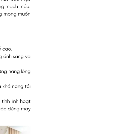
ong mạch máu.
ông mong muốn
ố cao.
g ánh sáng và
ỡng nang lông
à khả năng tái
tính linh hoạt
 các dòng máy