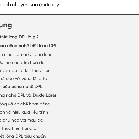
 tích chuyên sâu dưới đây.
dung
riệt lông DPL là gì?
của công nghệ triệt lông DPL
ng triệt tận gốc nang lông
ợp hiệu quả trẻ hóa da
gây đau rát khi thực hiện
uả cao với vùng lông tơ
m của công nghệ DPL
ng nghệ DPL và Diode Laser
óng và cơ chế hoạt động
an và hiệu quả liệu trình
 phù hợp với màu da
í thực hiện trung bình
riệt lông DPL tiêu chuẩn