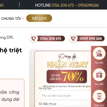
NH
HOTLINE
0764 208 675
-
0906098268
ĐẶT LỊCH
Ề CHÚNG TÔI
lông DPL
hệ triệt
Họ và tên
iữa công
ử dụng dải
Số điện thoại