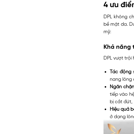
4 ưu điể
DPL không ch
bề mặt da. Dư
mỹ:
Khả năng t
DPL vượt trội
Tác động 
nang lông 
Ngăn chặn
tiếp vào h
bị cắt đứt,
Hiệu quả b
ở dạng lôn