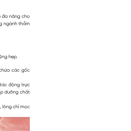
p đa năng cho
ong ngành thẩm
óng hẹp.
 chứa các gốc
 tác động trực
ấp dưỡng chất
ó, lông chỉ mọc