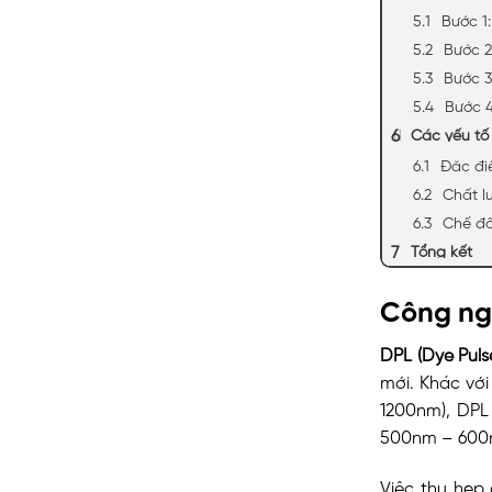
Bước 1
Bước 2
Bước 3
Bước 4
Các yếu tố 
Đặc đi
Chất l
Chế độ
Tổng kết
Công ngh
DPL (Dye Puls
mới. Khác vớ
1200nm), DPL
500nm – 600
Việc thu hẹp