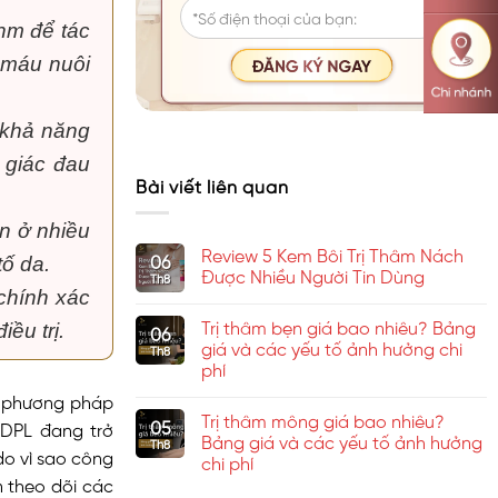
nm để tác
 máu nuôi
 khả năng
m giác đau
Bài viết liên quan
ễn ở nhiều
Review 5 Kem Bôi Trị Thâm Nách
06
tố da.
Được Nhiều Người Tin Dùng
Th8
 chính xác
Không
có
Trị thâm bẹn giá bao nhiêu? Bảng
iều trị.
bình
06
luận
giá và các yếu tố ảnh hưởng chi
Th8
ở
phí
Review
5
Không
a phương pháp
Kem
có
Bôi
Trị thâm mông giá bao nhiêu?
bình
05
o DPL đang trở
Trị
luận
Bảng giá và các yếu tố ảnh hưởng
Thâm
Th8
ở
do vì sao công
Nách
chi phí
Trị
Được
thâm
 theo dõi các
Nhiều
Không
bẹn