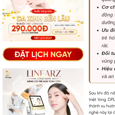
Cơ ch
động 
dưỡng
Ưu đi
trẻ h
rát.
Đối t
vùng (
Hiệu 
và an 
Sau khi đã n
triệt lông DP
thành xu hướn
nghệ này lại