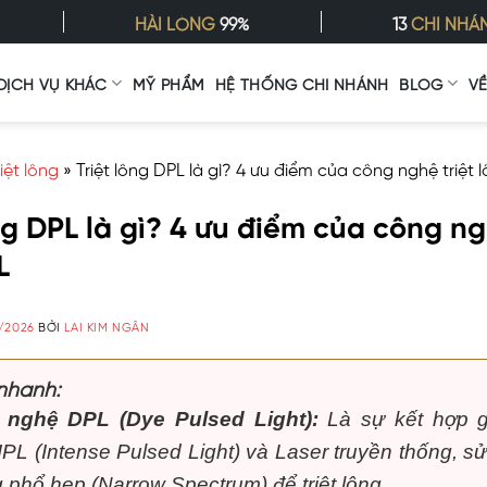
HÀI LÒNG
99%
13
CHI NHÁ
DỊCH VỤ KHÁC
MỸ PHẨM
HỆ THỐNG CHI NHÁNH
BLOG
V
riệt lông
»
Triệt lông DPL là gì? 4 ưu điểm của công nghệ triệt 
ng DPL là gì? 4 ưu điểm của công ng
L
/2026
BỞI
LAI KIM NGÂN
nhanh:
 nghệ DPL (Dye Pulsed Light):
Là sự kết hợp g
IPL (Intense Pulsed Light) và Laser truyền thống, s
 phổ hẹp (Narrow Spectrum) để triệt lông.