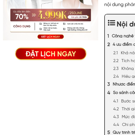
nội dung phân
Nội 
Công nghệ t
4 ưu điểm 
Khả nă
Tích h
Không 
Hiệu q
Nhược điể
So sánh cô
Bước s
Thời gi
Mức độ
Chi ph
Quy trình t