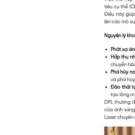
tiêu cụ thể 
Điều này giú
lên các mô x
Nguyên lý kh
Phát xạ án
Hấp thụ nh
chuyển hóa
Phá hủy na
và phá hủy
Đào thải t
tạo lông mớ
DPL thường đư
của ánh sáng
Laser chuyên