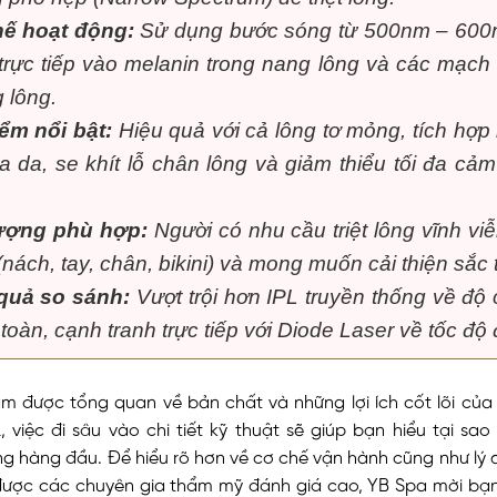
ế hoạt động:
Sử dụng bước sóng từ 500nm – 600
trực tiếp vào melanin trong nang lông và các mạch
 lông.
ểm nổi bật:
Hiệu quả với cả lông tơ mỏng, tích hợp
óa da, se khít lỗ chân lông và giảm thiểu tối đa cả
ượng phù hợp:
Người có nhu cầu triệt lông vĩnh vi
nách, tay, chân, bikini) và mong muốn cải thiện sắc 
quả so sánh:
Vượt trội hơn IPL truyền thống về độ
toàn, cạnh tranh trực tiếp với Diode Laser về tốc độ đ
ắm được tổng quan về bản chất và những lợi ích cốt lõi củ
L, việc đi sâu vào chi tiết kỹ thuật sẽ giúp bạn hiểu tại sa
g hàng đầu. Để hiểu rõ hơn về cơ chế vận hành cũng như lý 
 được các chuyên gia thẩm mỹ đánh giá cao, YB Spa mời bạn