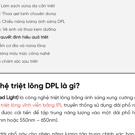
: Làm sạch vùng da cần triệt
: Thoa gel lạnh chuyên dụng
: Chiếu năng lượng ánh sáng DPL
: Vệ sinh và thoa kem dưỡng
quyết định hiệu quả triệt
ểm cơ địa và nang lông
ượng máy móc công nghệ
 chăm sóc sau triệt
ệ triệt lông DPL là gì?
ed Light)
là công nghệ triệt lông bằng ánh sáng xung cường 
i
triệt lông vĩnh viễn bằng IPL
truyền thống sử dụng dải phổ 
 được cải tiến để tập trung năng lượng vào một dải phổ h
nm hoặc 550nm – 650nm).
 dải phổ này cho phép năng lượng tập trung chính xác hơ