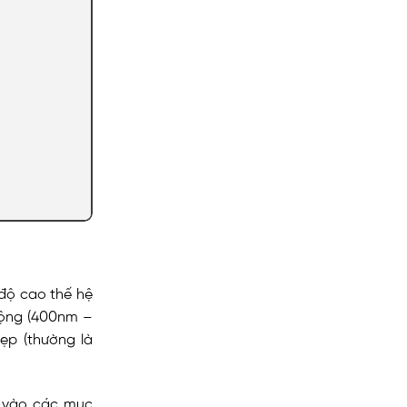
độ cao thế hệ
rộng (400nm –
ẹp (thường là
n vào các mục