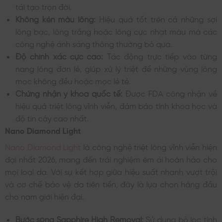
tái tạo trọn đời.
Không kén màu lông:
Hiệu quả tốt trên cả những sợi
lông bạc, lông trắng hoặc lông cực nhạt màu mà các
công nghệ ánh sáng thông thường bỏ qua.
Độ chính xác cực cao:
Tác động trực tiếp vào từng
nang lông đơn lẻ, giúp xử lý triệt để những vùng lông
mọc không đều hoặc mọc lẻ tẻ.
Chứng nhận y khoa quốc tế:
Được FDA công nhận về
hiệu quả triệt lông vĩnh viễn, đảm bảo tính khoa học và
độ tin cậy cao nhất.
Nano Diamond Light
Nano Diamond Light
là công nghệ triệt lông vĩnh viễn hiện
đại nhất 2026, mang đến trải nghiệm êm ái hoàn hảo cho
mọi loại da. Với sự kết hợp giữa hiệu suất nhanh vượt trội
và cơ chế bảo vệ da tiên tiến, đây là lựa chọn hàng đầu
cho nam giới hiện đại.
Bước sóng Sapphire High Removal:
Sử dụng bộ lọc tinh