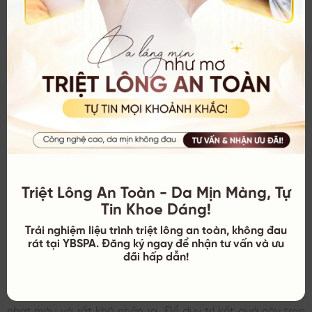
Nắm Rõ Các Giai Đoạn Anagen, Catagen Và Telogen Giúp
Bạn Hiểu Tại Sao Việc Đi Đúng Liệu Trình Lại Quan Trọng Đến
Vậy
Triệt Lông An Toàn - Da Mịn Màng, Tự
Tin Khoe Dáng!
Công nghệ triệt lông chỉ tác động được vào những sợi
lông ở giai đoạn Anagen. Do đó, bạn không bao giờ có
Trải nghiệm liệu trình triệt lông an toàn, không đau
rát tại YBSPA. Đăng ký ngay để nhận tư vấn và ưu
thể sạch lông chỉ sau 1 buổi. Sau khi kết thúc liệu trình,
đãi hấp dẫn!
khoảng 80-95% lông sẽ không mọc lại.
Những sợi còn lại nếu có mọc sẽ ở dạng lông tơ, mảnh,
nhạt màu và rất khó nhận ra. Để duy trì kết quả này trọn