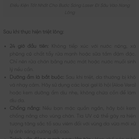
Điều Kiện Tốt Nhất Cho Bước Sóng Laser Đi Sâu Vào Nang
Lông
Sau khi thực hiện triệt lông:
24 giờ đầu tiên:
Không tiếp xúc với nước nóng, xà
phòng có chất tẩy rửa mạnh hoặc sữa tắm đậm đặc.
Chỉ nên rửa chân bằng nước mát hoặc nước muối sinh
lý nếu cần.
Dưỡng ẩm là bắt buộc:
Sau khi triệt, da thường bị khô
và nhạy cảm. Hãy sử dụng các loại gel lô hội (Aloe Vera)
hoặc kem dưỡng ẩm dịu nhẹ, không chứa cồn để làm
dịu da.
Chống nắng:
Nếu bạn mặc quần ngắn, hãy bôi kem
chống nắng cho vùng chân. Tia UV có thể gây ra hiện
tượng tăng sắc tố sau viêm đối với vùng da vừa mới xử
lý ánh sáng cường độ cao.
Tránh vận động mạnh ngay lập tức
: Hạn chế các môn