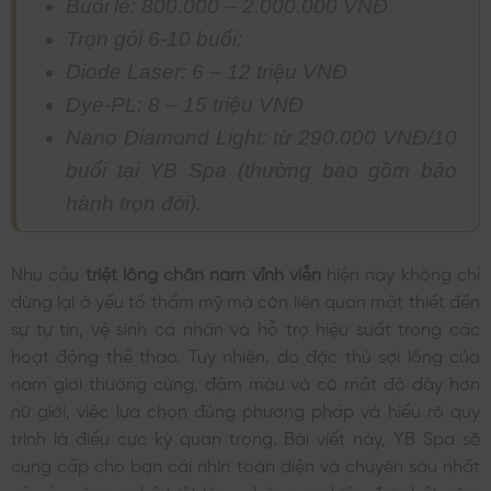
Buổi lẻ: 800.000 – 2.000.000 VNĐ
Trọn gói 6-10 buổi:
Diode Laser: 6 – 12 triệu VNĐ
Dye-PL: 8 – 15 triệu VNĐ
Nano Diamond Light: từ 290.000 VNĐ/10
buổi tại YB Spa (thường bao gồm bảo
hành trọn đời).
Nhu cầu
triệt lông chân nam vĩnh viễn
hiện nay không chỉ
dừng lại ở yếu tố thẩm mỹ mà còn liên quan mật thiết đến
sự tự tin, vệ sinh cá nhân và hỗ trợ hiệu suất trong các
hoạt động thể thao. Tuy nhiên, do đặc thù sợi lông của
nam giới thường cứng, đậm màu và có mật độ dày hơn
nữ giới, việc lựa chọn đúng phương pháp và hiểu rõ quy
trình là điều cực kỳ quan trọng. Bài viết này, YB Spa sẽ
cung cấp cho bạn cái nhìn toàn diện và chuyên sâu nhất
về các công nghệ triệt lông chân nam hiện đại nhất năm