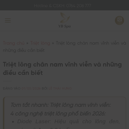
Bỏ
Hotline & CSKH: 0764 208 777
qua
nội
dung
Trang chủ
»
Triệt lông
»
Triệt lông chân nam vĩnh viễn và
những điều cần biết
Triệt lông chân nam vĩnh viễn và những
điều cần biết
ĐĂNG VÀO
01/03/2026
BỞI
LÊ THÁI HƯNG
Tóm tắt nhanh: Triệt lông nam vĩnh viễn:
4 công nghệ triệt lông phổ biến 2026:
Diode Laser: Hiệu quả cho lông đen,