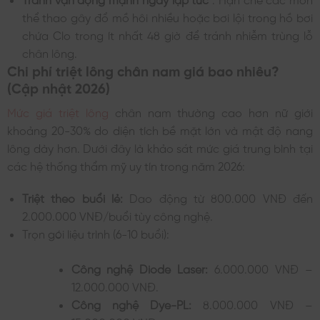
thể thao gây đổ mồ hôi nhiều hoặc bơi lội trong hồ bơi
chứa Clo trong ít nhất 48 giờ để tránh nhiễm trùng lỗ
chân lông.
Chi phí triệt lông chân nam giá bao nhiêu?
(Cập nhật 2026)
Mức giá triệt lông
chân nam thường cao hơn nữ giới
khoảng 20-30% do diện tích bề mặt lớn và mật độ nang
lông dày hơn. Dưới đây là khảo sát mức giá trung bình tại
các hệ thống thẩm mỹ uy tín trong năm 2026:
Triệt theo buổi lẻ:
Dao động từ 800.000 VNĐ đến
2.000.000 VNĐ/buổi tùy công nghệ.
Trọn gói liệu trình (6-10 buổi):
Công nghệ Diode Laser:
6.000.000 VNĐ –
12.000.000 VNĐ.
Công nghệ Dye-PL:
8.000.000 VNĐ –