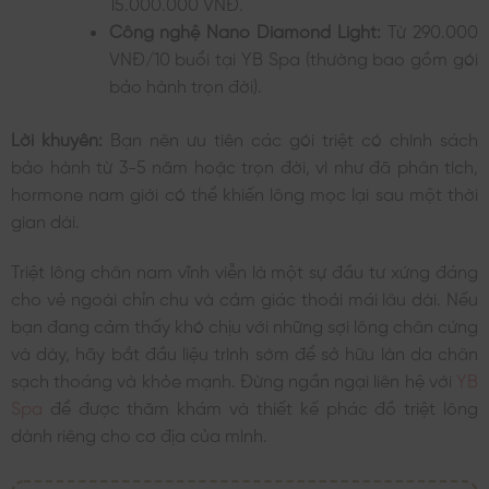
15.000.000 VNĐ.
Công nghệ Nano Diamond Light:
Từ 290.000
VNĐ/10 buổi tại YB Spa (thường bao gồm gói
bảo hành trọn đời).
Lời khuyên:
Bạn nên ưu tiên các gói triệt có chính sách
bảo hành từ 3-5 năm hoặc trọn đời, vì như đã phân tích,
hormone nam giới có thể khiến lông mọc lại sau một thời
gian dài.
Triệt lông chân nam vĩnh viễn là một sự đầu tư xứng đáng
cho vẻ ngoài chỉn chu và cảm giác thoải mái lâu dài. Nếu
bạn đang cảm thấy khó chịu với những sợi lông chân cứng
và dày, hãy bắt đầu liệu trình sớm để sở hữu làn da chân
sạch thoáng và khỏe mạnh. Đừng ngần ngại liên hệ với
YB
Spa
để được thăm khám và thiết kế phác đồ triệt lông
dành riêng cho cơ địa của mình.