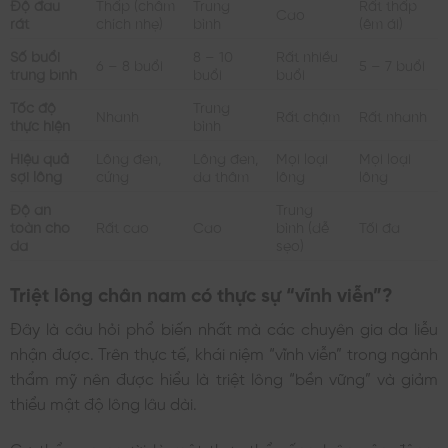
Độ đau
Thấp (châm
Trung
Rất thấp
Cao
rát
chích nhẹ)
bình
(êm ái)
Số buổi
8 – 10
Rất nhiều
6 – 8 buổi
5 – 7 buổi
trung bình
buổi
buổi
Tốc độ
Trung
Nhanh
Rất chậm
Rất nhanh
thực hiện
bình
Hiệu quả
Lông đen,
Lông đen,
Mọi loại
Mọi loại
sợi lông
cứng
da thâm
lông
lông
Độ an
Trung
toàn cho
Rất cao
Cao
bình (dễ
Tối đa
da
sẹo)
Triệt lông chân nam có thực sự “vĩnh viễn”?
Đây là câu hỏi phổ biến nhất mà các chuyên gia da liễu
nhận được. Trên thực tế, khái niệm “vĩnh viễn” trong ngành
thẩm mỹ nên được hiểu là triệt lông “bền vững” và giảm
thiểu mật độ lông lâu dài.
Cơ thể con người là một thực thể sống luôn vận động.