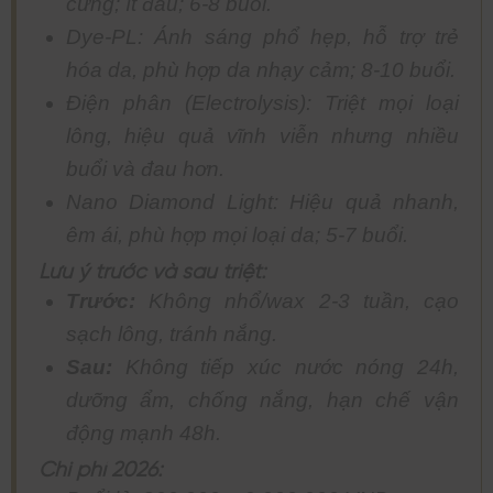
cứng; ít đau; 6-8 buổi.
Dye-PL: Ánh sáng phổ hẹp, hỗ trợ trẻ
hóa da, phù hợp da nhạy cảm; 8-10 buổi.
Điện phân (Electrolysis): Triệt mọi loại
lông, hiệu quả vĩnh viễn nhưng nhiều
buổi và đau hơn.
Nano Diamond Light: Hiệu quả nhanh,
êm ái, phù hợp mọi loại da; 5-7 buổi.
Lưu ý trước và sau triệt:
Trước:
Không nhổ/wax 2-3 tuần, cạo
sạch lông, tránh nắng.
Sau:
Không tiếp xúc nước nóng 24h,
dưỡng ẩm, chống nắng, hạn chế vận
động mạnh 48h.
Chi phí 2026: