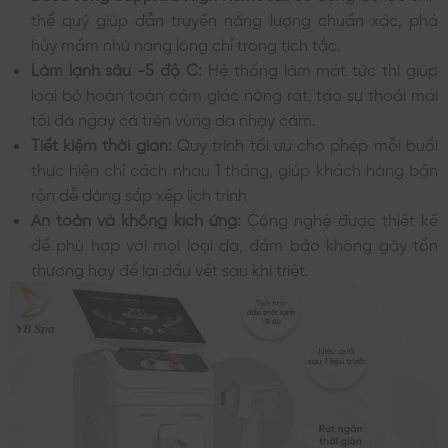
thể quý giúp dẫn truyền năng lượng chuẩn xác, phá
hủy mầm nhú nang lông chỉ trong tích tắc.
Làm lạnh sâu -5 độ C:
Hệ thống làm mát tức thì giúp
loại bỏ hoàn toàn cảm giác nóng rát, tạo sự thoải mái
tối đa ngay cả trên vùng da nhạy cảm.
Tiết kiệm thời gian:
Quy trình tối ưu cho phép mỗi buổi
thực hiện chỉ cách nhau 1 tháng, giúp khách hàng bận
rộn dễ dàng sắp xếp lịch trình
An toàn và không kích ứng:
Công nghệ được thiết kế
để phù hợp với mọi loại da, đảm bảo không gây tổn
thương hay để lại dấu vết sau khi triệt.