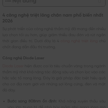
4 công nghệ triệt lông chân nam phổ biến nhất
2026
Sự phát triển của công nghệ thẩm mỹ đã mang đến nhiều
lựa chọn tối ưu hơn, giúp giảm thiểu đau đớn và rút ngắn
thời gian điều trị. Dưới đây là 4
công nghệ triệt lông
chủ
chốt đang dẫn đầu thị trường.
Công nghệ Diode Laser
Diode Laser
hiện được coi là tiêu chuẩn vàng trong ngành
thẩm mỹ nhờ khả năng tác động sâu và chọn lọc vào các
hắc sắc tố nang lông. Đây là giải pháp đặc biệt hiệu quả
cho cơ địa nam giới với những sợi lông cứng, đen và mật
độ dày.
Bước sóng 808nm ổn định:
Khả năng xuyên thấu sâu
vào lớp trung bì để phá hủy mầm nhú nang lông mà