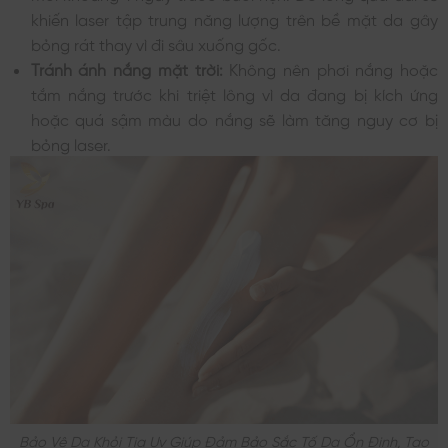
khiến laser tập trung năng lượng trên bề mặt da gây
bỏng rát thay vì đi sâu xuống gốc.
Tránh ánh nắng mặt trời:
Không nên phơi nắng hoặc
tắm nắng trước khi triệt lông vì da đang bị kích ứng
hoặc quá sậm màu do nắng sẽ làm tăng nguy cơ bị
bỏng laser.
Bảo Vệ Da Khỏi Tia Uv Giúp Đảm Bảo Sắc Tố Da Ổn Định, Tạo