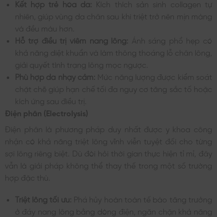
Kết hợp trẻ hóa da:
Kích thích sản sinh collagen tự
nhiên, giúp vùng da chân sau khi triệt trở nên mịn màng
và đều màu hơn.
Hỗ trợ điều trị viêm nang lông:
Ánh sáng phổ hẹp có
khả năng diệt khuẩn và làm thông thoáng lỗ chân lông,
giải quyết tình trạng lông mọc ngược.
Phù hợp da nhạy cảm:
Mức năng lượng được kiểm soát
chặt chẽ giúp hạn chế tối đa nguy cơ tăng sắc tố hoặc
kích ứng sau điều trị.
Điện phân (Electrolysis)
Điện phân là phương pháp duy nhất được y khoa công
nhận có khả năng triệt lông vĩnh viễn tuyệt đối cho từng
sợi lông riêng biệt. Dù đòi hỏi thời gian thực hiện tỉ mỉ, đây
vẫn là giải pháp không thể thay thế trong một số trường
hợp đặc thù.
Triệt lông tối ưu:
Phá hủy hoàn toàn tế bào tăng trưởng
ở đáy nang lông bằng dòng điện, ngăn chặn khả năng