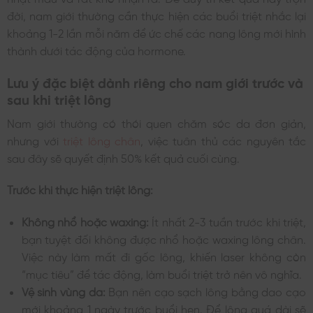
đời, nam giới thường cần thực hiện các buổi triệt nhắc lại
khoảng 1-2 lần mỗi năm để ức chế các nang lông mới hình
thành dưới tác động của hormone.
Lưu ý đặc biệt dành riêng cho nam giới trước và
sau khi triệt lông
Nam giới thường có thói quen chăm sóc da đơn giản,
nhưng với
triệt lông chân
, việc tuân thủ các nguyên tắc
sau đây sẽ quyết định 50% kết quả cuối cùng.
Trước khi thực hiện triệt lông:
Không nhổ hoặc waxing:
Ít nhất 2-3 tuần trước khi triệt,
bạn tuyệt đối không được nhổ hoặc waxing lông chân.
Việc này làm mất đi gốc lông, khiến laser không còn
“mục tiêu” để tác động, làm buổi triệt trở nên vô nghĩa.
Vệ sinh vùng da:
Bạn nên cạo sạch lông bằng dao cạo
mới khoảng 1 ngày trước buổi hẹn. Để lông quá dài sẽ