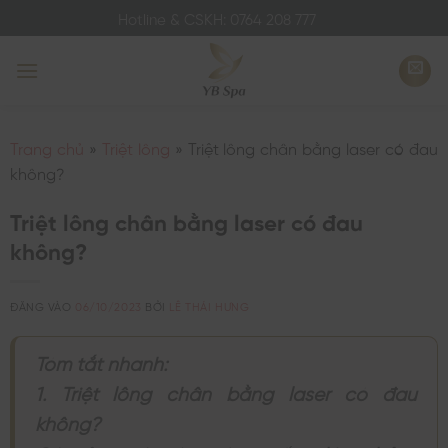
Bỏ
Hotline & CSKH: 0764 208 777
qua
nội
dung
Trang chủ
»
Triệt lông
»
Triệt lông chân bằng laser có đau
không?
Triệt lông chân bằng laser có đau
không?
ĐĂNG VÀO
06/10/2023
BỞI
LÊ THÁI HƯNG
Tóm tắt nhanh:
1. Triệt lông chân bằng laser có đau
không?