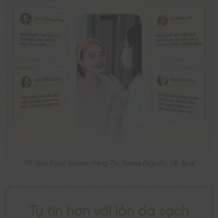
Yb Spa Được Khách Hàng Tin Tưởng (nguồn: Yb Spa)
Tự tin hơn với làn da sạch