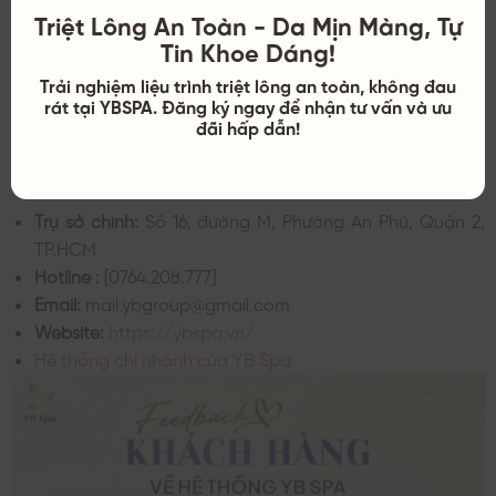
Tại đây, bạn sẽ được triệt lông bằng
ông nghệ triệt lông mới
Triệt Lông An Toàn - Da Mịn Màng, Tự
nhất của Yb Spa là NANO DIAMOND LIGHT. Tiết kiệm thời gian (1
Tin Khoe Dáng!
tháng chỉ cần đi 1 lần). Chi phí chỉ bằng 60% so với Diode.
Trải nghiệm liệu trình triệt lông an toàn, không đau
rát tại YBSPA. Đăng ký ngay để nhận tư vấn và ưu
Nếu bạn quan tâm và muốn đặt lịch sử dụng dịch vụ tại
đãi hấp dẫn!
Viện thẩm mỹ YB Spa
bạn có thể liên hệ theo các cách
sau:
Trụ sở chính:
Số 16, đường M, Phường An Phú, Quận 2,
TP.HCM
Hotline :
[0764.208.777]
Email:
mail.ybgroup@gmail.com
Website:
https://ybspa.vn/
Hệ thống chi nhánh của YB Spa