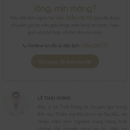
lông, mịn màng?
Hãy đặt lịch ngay tại
Viện Thẩm Mỹ YB Spa
để được
chuyên gia tư vấn giải pháp triệt lông an toàn, hiệu
quả và phù hợp với làn da của bạn.
📞
Hotline tư vấn & đặt lịch:
0764.208.777
Gọi ngay để được tư vấn
LÊ THÁI HƯNG
Bác sĩ Lê Thái Hưng là chuyên gia trong
lĩnh vực Thẩm mỹ Nội khoa và Da liễu, với
nhiều năm kinh nghiệm cùng hàng loạt
chứng chỉ chuyên môn uy tín, hiện tại