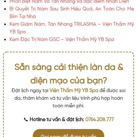
Phân Biệt Nám Và Tàn Nhang Và đặc điểm Nhận Diện
Bí Quyết Trị Nám Sau Sinh Hiệu Quả, An Toàn Cho Mẹ
Bỉm Tại Nhà
Kem Giảm Nám, Tàn Nhang TRILASMA – Viện Thẩm Mỹ
YB Spa
Kem Đặc Trị Nám GSC – Viện Thẩm Mỹ YB Spa
Sẵn sàng cải thiện làn da &
diện mạo của bạn?
Đặt lịch ngay tại
Viện Thẩm Mỹ YB Spa
để được soi
da, thăm khám và tư vấn liệu trình phù hợp hoàn
toàn miễn phí.
📞
Hotline tư vấn & đặt lịch:
0764.208.777
Gọi ngay để được tư vấn