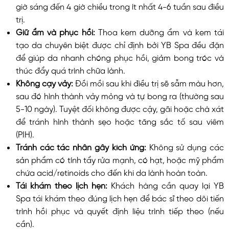
giờ sáng đến 4 giờ chiều trong ít nhất 4-6 tuần sau điều
trị.
Giữ ẩm và phục hồi:
Thoa kem dưỡng ẩm và kem tái
tạo da chuyên biệt được chỉ định bởi YB Spa đều đặn
để giúp da nhanh chóng phục hồi, giảm bong tróc và
thúc đẩy quá trình chữa lành.
Không cạy vảy:
Đồi mồi sau khi điều trị sẽ sẫm màu hơn,
sau đó hình thành vảy mỏng và tự bong ra (thường sau
5-10 ngày). Tuyệt đối không được cậy, gãi hoặc chà xát
để tránh hình thành sẹo hoặc tăng sắc tố sau viêm
(PIH).
Tránh các tác nhân gây kích ứng:
Không sử dụng các
sản phẩm có tính tẩy rửa mạnh, có hạt, hoặc mỹ phẩm
chứa acid/retinoids cho đến khi da lành hoàn toàn.
Tái khám theo lịch hẹn:
Khách hàng cần quay lại YB
Spa tái khám theo đúng lịch hẹn để bác sĩ theo dõi tiến
trình hồi phục và quyết định liệu trình tiếp theo (nếu
cần).