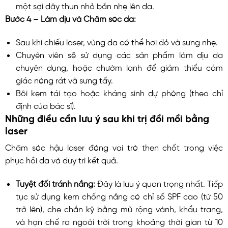
một sợi dây thun nhỏ bắn nhẹ lên da.
Bước 4 – Làm dịu và Chăm sóc da:
Sau khi chiếu laser, vùng da có thể hơi đỏ và sưng nhẹ.
Chuyên viên sẽ sử dụng các sản phẩm làm dịu da
chuyên dụng, hoặc chườm lạnh để giảm thiểu cảm
giác nóng rát và sưng tấy.
Bôi kem tái tạo hoặc kháng sinh dự phòng (theo chỉ
định của bác sĩ).
Những điều cần lưu ý sau khi trị đồi mồi bằng
laser
Chăm sóc hậu laser đóng vai trò then chốt trong việc
phục hồi da và duy trì kết quả.
Tuyệt đối tránh nắng:
Đây là lưu ý quan trọng nhất. Tiếp
tục sử dụng kem chống nắng có chỉ số SPF cao (từ 50
trở lên), che chắn kỹ bằng mũ rộng vành, khẩu trang,
và hạn chế ra ngoài trời trong khoảng thời gian từ 10