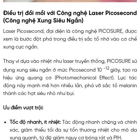
Điều trị đồi mồi với Công nghệ Laser Picosecond
(Công nghệ Xung Siêu Ngắn)
Laser Picosecond, đại diện là công nghệ PICOSURE, được
xem là bước đột phá trong điều trị sắc tố nhờ vào cơ chế
xung cực ngắn.
Thay vì dựa vào nhiệt như laser truyền thống, PICOSURE sử
-12
dụng xung siêu ngắn ở mức Picosecond 10
giây, tạo ra
hiệu ứng quang cơ (Photomechanical Effect). Lực tác
động này mạnh mẽ hơn nhiều lần, phá vỡ sắc tố melanin
thành các hạt siêu nhỏ như bụi.
Ưu điểm vượt trội:
Tốc độ nhanh, ít nhiệt:
Tác động nhanh chóng và chính
xác, giảm thiểu tối đa sự tổn thương nhiệt cho mô da
xung quanh, từ đó giảm nguy cơ bỏng rát và PIH.