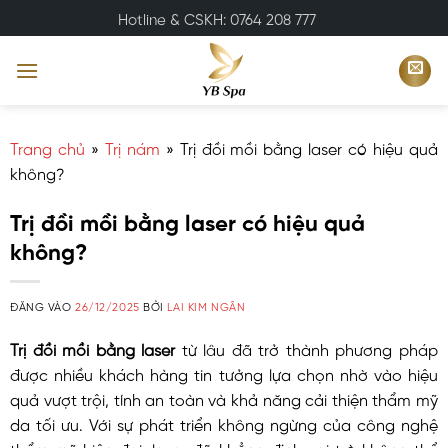
Bỏ
Hotline & CSKH: 0764 208 777
qua
nội
dung
Trang chủ
»
Trị nám
»
Trị đồi mồi bằng laser có hiệu quả
không?
Trị đồi mồi bằng laser có hiệu quả
không?
ĐĂNG VÀO
26/12/2025
BỞI
LAI KIM NGÂN
Trị đồi mồi bằng laser
từ lâu đã trở thành phương pháp
được nhiều khách hàng tin tưởng lựa chọn nhờ vào hiệu
quả vượt trội, tính an toàn và khả năng cải thiện thẩm mỹ
da tối ưu. Với sự phát triển không ngừng của công nghệ
thẩm mỹ hiện đại, laser đã khẳng định vai trò không thể