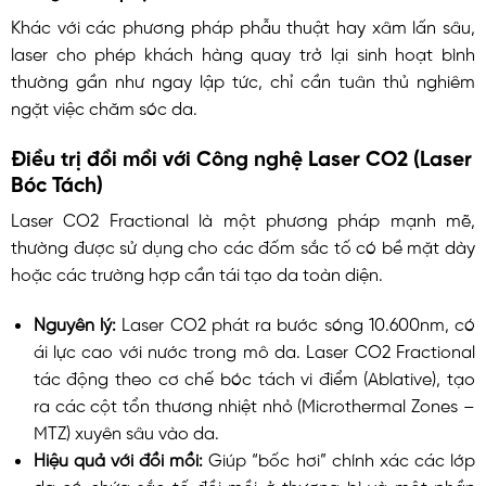
Khác với các phương pháp phẫu thuật hay xâm lấn sâu,
laser cho phép khách hàng quay trở lại sinh hoạt bình
thường gần như ngay lập tức, chỉ cần tuân thủ nghiêm
ngặt việc chăm sóc da.
Điều trị đồi mồi với Công nghệ Laser CO2 (Laser
Bóc Tách)
Laser CO2 Fractional là một phương pháp mạnh mẽ,
thường được sử dụng cho các đốm sắc tố có bề mặt dày
hoặc các trường hợp cần tái tạo da toàn diện.
Nguyên lý:
Laser CO2 phát ra bước sóng 10.600nm, có
ái lực cao với nước trong mô da. Laser CO2 Fractional
tác động theo cơ chế bóc tách vi điểm (Ablative), tạo
ra các cột tổn thương nhiệt nhỏ (Microthermal Zones –
MTZ) xuyên sâu vào da.
Hiệu quả với đồi mồi:
Giúp “bốc hơi” chính xác các lớp
da có chứa sắc tố đồi mồi ở thượng bì và một phần