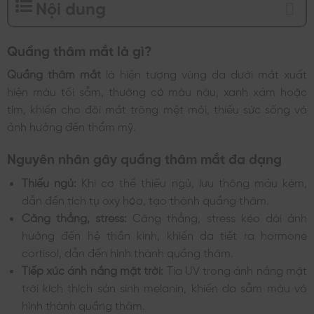
Nội dung
Quầng thâm mắt là gì?
Quầng thâm mắt
là hiện tượng vùng da dưới mắt xuất
hiện màu tối sẫm, thường có màu nâu, xanh xám hoặc
tím, khiến cho đôi mắt trông mệt mỏi, thiếu sức sống và
ảnh hưởng đến thẩm mỹ.
Nguyên nhân gây quầng thâm mắt đa dạng
Thiếu ngủ:
Khi cơ thể thiếu ngủ, lưu thông máu kém,
dẫn đến tích tụ oxy hóa, tạo thành quầng thâm.
Căng thẳng, stress:
Căng thẳng, stress kéo dài ảnh
hưởng đến hệ thần kinh, khiến da tiết ra hormone
cortisol, dẫn đến hình thành quầng thâm.
Tiếp xúc ánh nắng mặt trời:
Tia UV trong ánh nắng mặt
trời kích thích sản sinh melanin, khiến da sẫm màu và
hình thành quầng thâm.