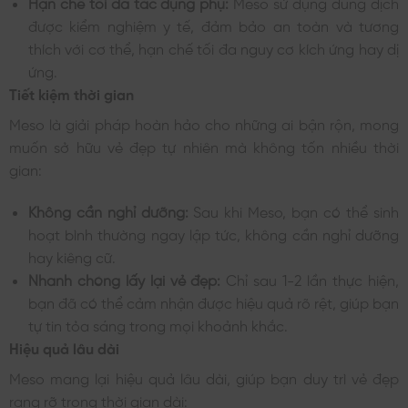
Hạn chế tối đa tác dụng phụ:
Meso sử dụng dung dịch
được kiểm nghiệm y tế, đảm bảo an toàn và tương
thích với cơ thể, hạn chế tối đa nguy cơ kích ứng hay dị
ứng.
Tiết kiệm thời gian
Meso là giải pháp hoàn hảo cho những ai bận rộn, mong
muốn sở hữu vẻ đẹp tự nhiên mà không tốn nhiều thời
gian:
Không cần nghỉ dưỡng:
Sau khi Meso, bạn có thể sinh
hoạt bình thường ngay lập tức, không cần nghỉ dưỡng
hay kiêng cữ.
Nhanh chóng lấy lại vẻ đẹp:
Chỉ sau 1-2 lần thực hiện,
bạn đã có thể cảm nhận được hiệu quả rõ rệt, giúp bạn
tự tin tỏa sáng trong mọi khoảnh khắc.
Hiệu quả lâu dài
Meso mang lại hiệu quả lâu dài, giúp bạn duy trì vẻ đẹp
rạng rỡ trong thời gian dài: