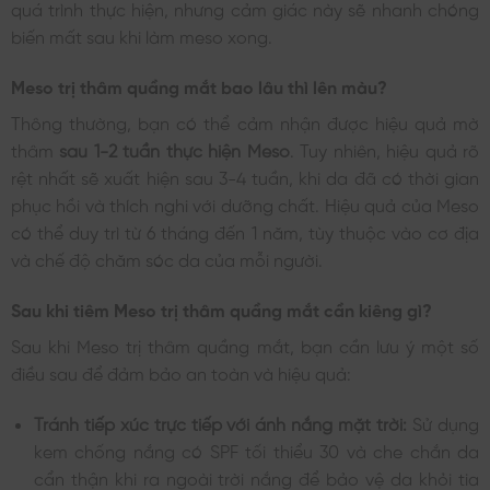
quá trình thực hiện, nhưng cảm giác này sẽ nhanh chóng
biến mất sau khi làm meso xong.
Meso trị thâm quầng mắt bao lâu thì lên màu?
Thông thường, bạn có thể cảm nhận được hiệu quả mờ
thâm
sau 1-2 tuần thực hiện Meso
. Tuy nhiên, hiệu quả rõ
rệt nhất sẽ xuất hiện sau 3-4 tuần, khi da đã có thời gian
phục hồi và thích nghi với dưỡng chất. Hiệu quả của Meso
có thể duy trì từ 6 tháng đến 1 năm, tùy thuộc vào cơ địa
và chế độ chăm sóc da của mỗi người.
Sau khi tiêm Meso trị thâm quầng mắt cần kiêng gì?
Sau khi Meso trị thâm quầng mắt, bạn cần lưu ý một số
điều sau để đảm bảo an toàn và hiệu quả:
Tránh tiếp xúc trực tiếp với ánh nắng mặt trời:
Sử dụng
kem chống nắng có SPF tối thiểu 30 và che chắn da
cẩn thận khi ra ngoài trời nắng để bảo vệ da khỏi tia