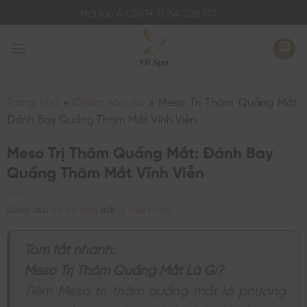
Bỏ
Hotline & CSKH: 0764 208 777
qua
nội
dung
Trang chủ
»
Chăm sóc da
»
Meso Trị Thâm Quầng Mắt:
Đánh Bay Quầng Thâm Mắt Vĩnh Viễn
Meso Trị Thâm Quầng Mắt: Đánh Bay
Quầng Thâm Mắt Vĩnh Viễn
ĐĂNG VÀO
03/03/2025
BỞI
LÊ THÁI HƯNG
Tóm tắt nhanh:
Meso Trị Thâm Quầng Mắt Là Gì?
Tiêm Meso trị thâm quầng mắt là phương