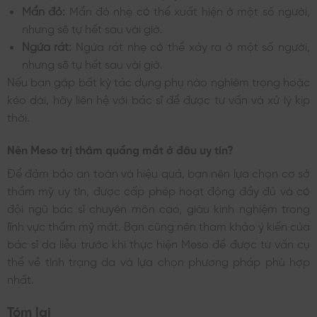
Mẩn đỏ:
Mẩn đỏ nhẹ có thể xuất hiện ở một số người,
nhưng sẽ tự hết sau vài giờ.
Ngứa rát:
Ngứa rát nhẹ có thể xảy ra ở một số người,
nhưng sẽ tự hết sau vài giờ.
Nếu bạn gặp bất kỳ tác dụng phụ nào nghiêm trọng hoặc
kéo dài, hãy liên hệ với bác sĩ để được tư vấn và xử lý kịp
thời.
Nên Meso trị thâm quầng mắt ở đâu uy tín?
Để đảm bảo an toàn và hiệu quả, bạn nên lựa chọn cơ sở
thẩm mỹ uy tín, được cấp phép hoạt động đầy đủ và có
đội ngũ bác sĩ chuyên môn cao, giàu kinh nghiệm trong
lĩnh vực thẩm mỹ mắt. Bạn cũng nên tham khảo ý kiến của
bác sĩ da liễu trước khi thực hiện Meso để được tư vấn cụ
thể về tình trạng da và lựa chọn phương pháp phù hợp
nhất.
Tóm lại