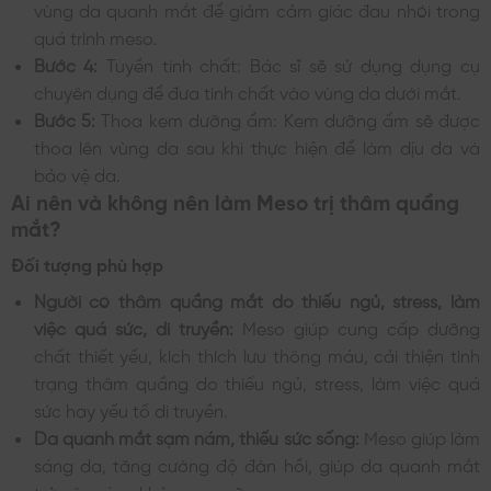
vùng da quanh mắt để giảm cảm giác đau nhói trong
quá trình meso.
Bước 4:
Tuyền tinh chất: Bác sĩ sẽ sử dụng dụng cụ
chuyên dụng để đưa tinh chất vào vùng da dưới mắt.
Bước 5:
Thoa kem dưỡng ẩm: Kem dưỡng ẩm sẽ được
thoa lên vùng da sau khi thực hiện để làm dịu da và
bảo vệ da.
Ai nên và không nên làm Meso trị thâm quầng
mắt?
Đối tượng phù hợp
Người có thâm quầng mắt do thiếu ngủ, stress, làm
việc quá sức, di truyền:
Meso giúp cung cấp dưỡng
chất thiết yếu, kích thích lưu thông máu, cải thiện tình
trạng thâm quầng do thiếu ngủ, stress, làm việc quá
sức hay yếu tố di truyền.
Da quanh mắt sạm nám, thiếu sức sống:
Meso giúp làm
sáng da, tăng cường độ đàn hồi, giúp da quanh mắt