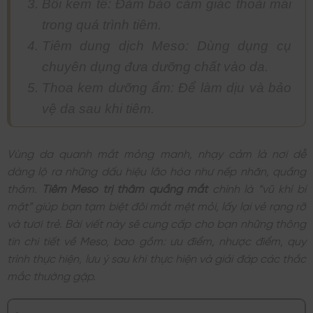
Bôi kem tê: Đảm bảo cảm giác thoải mái
trong quá trình tiêm.
Tiêm dung dịch Meso: Dùng dụng cụ
chuyên dụng đưa dưỡng chất vào da.
Thoa kem dưỡng ẩm: Để làm dịu và bảo
vệ da sau khi tiêm.
Vùng da quanh mắt mỏng manh, nhạy cảm là nơi dễ
dàng lộ ra những dấu hiệu lão hóa như nếp nhăn, quầng
thâm.
Tiêm Meso trị thâm quầng mắt
chính là “vũ khí bí
mật” giúp bạn tạm biệt đôi mắt mệt mỏi, lấy lại vẻ rạng rỡ
và tươi trẻ. Bài viết này sẽ cung cấp cho bạn những thông
tin chi tiết về Meso, bao gồm: ưu điểm, nhược điểm, quy
trình thực hiện, lưu ý sau khi thực hiện và giải đáp các thắc
mắc thường gặp.