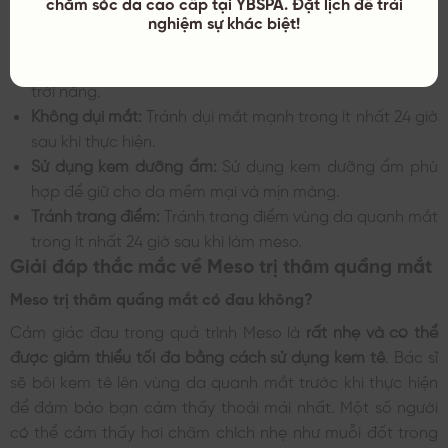
chăm sóc da cao cấp tại YBSPA. Đặt lịch để trải
tím.
nghiệm sự khác biệt!
Tránh ánh nắng mặt trời:
Sử dụng kem chống nắng có
SPF tối thiểu 30 và che chắn da cẩn thận khi ra ngoài
trời nắng.
Không dụi mắt:
Tránh dụi mắt mạnh trong ít nhất 24 giờ
sau khi thực hiện.
Sử dụng kem dưỡng ẩm:
Sử dụng kem dưỡng ẩm phù
hợp để giữ cho da mềm mại và mịn màng.
Tránh trang điểm:
Tránh trang điểm vùng da quanh mắt
trong ít nhất 24 giờ sau khi làm meso.
Giải đáp thắc mắc về Meso trị thâm quầng mắt
Meso trị thâm quầng mắt có đau không?
Cảm giác đau trong quá trình Meso là
rất nhẹ và có thể
được giảm thiểu tối đa bằng cách sử dụng kem tê
. Bác sĩ
sẽ bôi kem tê lên vùng da quanh mắt trước khi thực hiện
để đảm bảo bạn cảm thấy thoải mái nhất. Một số người
có thể cảm thấy hơi châm chích nhẹ như muỗi đốt trong