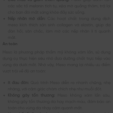
các sắc tố melanin tích tụ, xóa mờ quầng thâm, trả lại
cho bạn đôi mắt sáng khỏe đầy sức sống.
Nếp nhăn mờ dần:
Các hoạt chất trong dung dịch
meso kích thích sản sinh collagen và elastin, giúp da
đàn hồi, săn chắc, làm mờ các nếp nhăn li ti quanh
mắt.
An toàn
Meso là phương pháp thẩm mỹ không xâm lấn, sử dụng
dụng cụ thực hiện siêu nhỏ đưa dưỡng chất trực tiếp vào
vùng da dưới mắt. Nhờ vậy, Meso mang lại nhiều ưu điểm
vượt trội về độ an toàn:
Ít đau đớn:
Quá trình Meso diễn ra nhanh chóng, nhẹ
nhàng, với cảm giác châm chích nhẹ như muỗi đốt.
Không gây tổn thương:
Meso không xâm lấn sâu,
không gây tổn thương da hay mạch máu, đảm bảo an
toàn cho vùng da nhạy cảm quanh mắt.