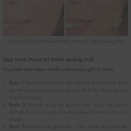
Sự Thay Đổi Rõ Rệt Sau Khi Tiêm Meso Trị Thâm Quầng Mắt
Quy trình Meso trị thâm quầng mắt
Quy trình tiêm meso chuẩn y khoa bao gồm 5 bước:
Bước 1:
Thăm khám và tư vấn với bác sĩ: Bác sĩ sẽ đánh
giá tình trạng da của bạn và xác định liệu Meso có phù
hợp hay không.
Bước 2:
Vệ sinh vùng da quanh mắt: Vùng da quanh
mắt sẽ được làm sạch kỹ lưỡng để loại bỏ bụi bẩn và vi
khuẩn.
Bước 3:
Bôi kem tê giảm đau: Kem tê sẽ được bôi lên