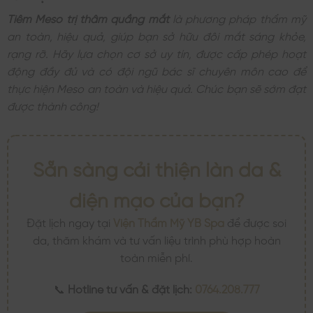
Tiêm Meso trị thâm quầng mắt
là phương pháp thẩm mỹ
an toàn, hiệu quả, giúp bạn sở hữu đôi mắt sáng khỏe,
rạng rỡ. Hãy lựa chọn cơ sở uy tín, được cấp phép hoạt
động đầy đủ và có đội ngũ bác sĩ chuyên môn cao để
thực hiện Meso an toàn và hiệu quả. Chúc bạn sẽ sớm đạt
được thành công!
Sẵn sàng cải thiện làn da &
diện mạo của bạn?
Đặt lịch ngay tại
Viện Thẩm Mỹ YB Spa
để được soi
da, thăm khám và tư vấn liệu trình phù hợp hoàn
toàn miễn phí.
📞
Hotline tư vấn & đặt lịch:
0764.208.777