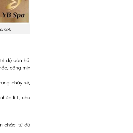
ernet)
trì độ đàn hồi
chắc, căng mịn
rạng chảy xệ,
ăn li ti, cho
ăn chắc, từ đó