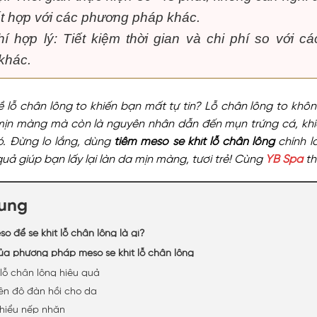
ết hợp với các phương pháp khác.
hí hợp lý: Tiết kiệm thời gian và chi phí so với c
khác.
 lỗ chân lông to khiến bạn mất tự tin? Lỗ chân lông to khôn
 mịn màng mà còn là nguyên nhân dẫn đến mụn trứng cá, khi
ó. Đừng lo lắng, dùng
tiêm meso se khít lỗ chân lông
chính l
quả giúp bạn lấy lại làn da mịn màng, tươi trẻ! Cùng
YB Spa
th
dung
o để se khít lỗ chân lông là gì?
ủa phương pháp meso se khít lỗ chân lông
 lỗ chân lông hiệu quả
iện độ đàn hồi cho da
hiểu nếp nhăn