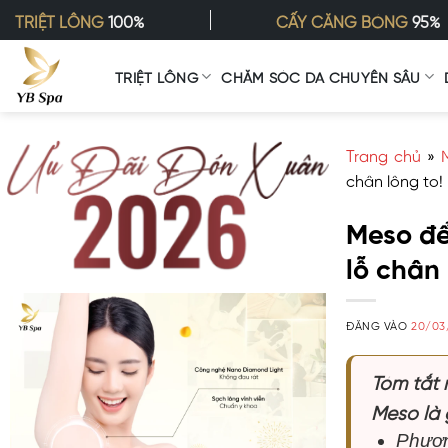
Bỏ
TRIỆT LÔNG
100%
CẤY CĂNG BÓNG
95%
qua
nội
TRIỆT LÔNG
CHĂM SÓC DA CHUYÊN SÂU
dung
Trang chủ
»
chân lông to!
Meso để 
lỗ chân 
ĐĂNG VÀO
20/03
Tóm tắt 
Meso là 
Phươn