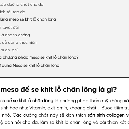
cấp dưỡng chất cho da
ích tái tạo da
 dùng meso se khít lỗ chân lông
 tuyệt đối
uả nhanh chóng
i, dễ dàng thực hiện
ệm chi phí
g phương pháp meso se khít lỗ chân lông?
ử dụng Meso se khít lỗ chân lông
meso để se khít lỗ chân lông là gì?
so để se khít lỗ chân lông
là phương pháp thẩm mỹ không xâ
sinh học như: Vitamin, axit amin, khoáng chất,… được tiêm tr
u nhỏ. Các dưỡng chất này sẽ kích thích
sản sinh collagen v
 đàn hồi cho da, làm se khít lỗ chân lông và cải thiện kết