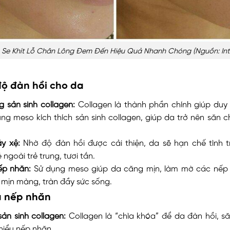
Se Khít Lỗ Chân Lông Đem Đến Hiệu Quả Nhanh Chóng (nguồn: Int
độ đàn hồi cho da
 sản sinh collagen:
Collagen là thành phần chính giúp duy 
ng meso kích thích sản sinh collagen, giúp da trở nên săn 
y xệ:
Nhờ độ đàn hồi được cải thiện, da sẽ hạn chế tình t
 ngoài trẻ trung, tươi tắn.
p nhăn:
Sử dụng meso giúp da căng mịn, làm mờ các nếp nh
 mịn màng, tràn đầy sức sống.
u nếp nhăn
sản sinh collagen:
Collagen là “chìa khóa” để da đàn hồi, s
hiểu nếp nhăn.