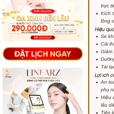
trực t
Kích 
lông s
Hiệu quả
Se khí
Cải th
Giảm 
Dưỡng
Tái tạ
Lợi ích 
An to
phụ n
Hiệu 
lâu d
Tiện 