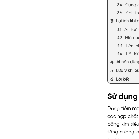
Cung 
Kích th
Lợi ích khi
An toàn
Hiệu q
Tiện lợ
Tiết ki
Ai nên dùn
Lưu ý khi S
Lời kết
Sử dụng 
Dùng
tiêm me
các hợp chất 
bằng kim siê
tăng cường độ
trong.