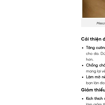
Meso 
Cải thiện 
Tăng cường
cho da. Dù
hơn.
Chống chả
mang lại vẻ
Làm mờ nế
bạn làn da
Giảm thiể
Kích thích 
làm giảm t