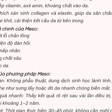
iếp vitamin, axit amin, khoáng chất vào da.
thích sản sinh collagen và elastin, giúp da săn chắ
e khít, cải thiện kết cấu da từ bên trong.
 chính của Meso:
t lỗ chân lông
iện độ đàn hồi
nếp nhăn
 chất sâu
o da
của phương pháp Meso:
àn: Không phẫu thuật, dung dịch sinh học lành tính
hẹ như sưng tấy hoặc đỏ da nhanh chóng biến mất.
quả nhanh: Thấy kết quả rõ rệt sau vài lần điều trị
ài khoảng 1–2 năm.
lợi: Thời gian thực hiện 30–45 phút, không cần nghỉ