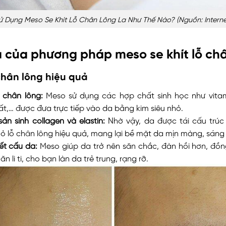
ử Dụng Meso Se Khít Lỗ Chân Lông La Như Thế Nào? (nguồn: Interne
 của phương pháp meso se khít lỗ ch
 chân lông hiệu quả
 chân lông:
Meso sử dụng các hợp chất sinh học như vitami
t,… được đưa trực tiếp vào da bằng kim siêu nhỏ.
sản sinh collagen và elastin:
Nhờ vậy, da được tái cấu trúc 
hỏ lỗ chân lông hiệu quả, mang lại bề mặt da mịn màng, sáng
kết cấu da:
Meso giúp da trở nên săn chắc, đàn hồi hơn, đồn
n li ti, cho bạn làn da trẻ trung, rạng rỡ.