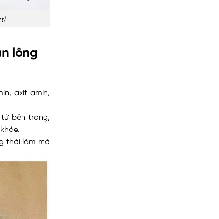
t)
ân lông
n, axit amin,
từ bên trong,
 khỏe.
g thời làm mờ