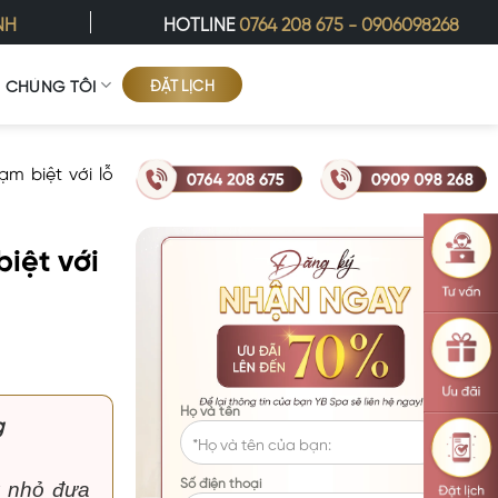
NH
HOTLINE
0764 208 675
-
0906098268
ĐẶT LỊCH
Ề CHÚNG TÔI
ạm biệt với lỗ
biệt với
Họ và tên
g
Số điện thoại
u nhỏ đưa