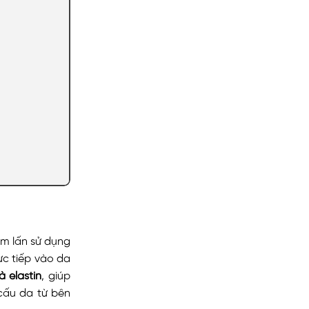
m lấn sử dụng
ực tiếp vào da
à elastin
, giúp
 cấu da từ bên