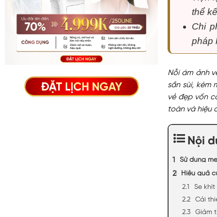
thể k
Chi p
pháp 
Nỗi ám ảnh về
sần sùi, kém
vẻ đẹp vốn c
toàn và hiệu 
Nội 
Sử dụng mes
Hiệu quả c
Se khít
Cải th
Giảm t