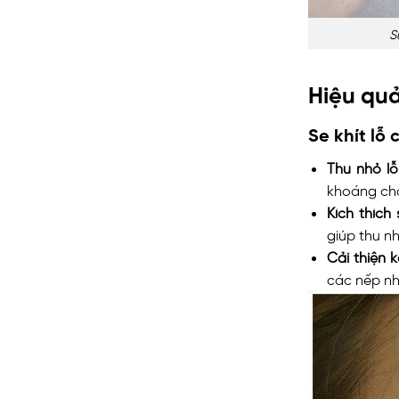
S
Hiệu quả
Se khít lỗ
Thu nhỏ lỗ
khoáng chấ
Kích thích 
giúp thu n
Cải thiện 
các nếp nhă