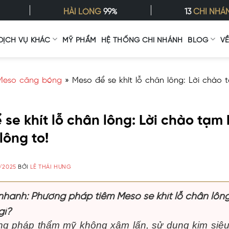
HÀI LÒNG
99%
13
CHI NHÁ
DỊCH VỤ KHÁC
MỸ PHẨM
HỆ THỐNG CHI NHÁNH
BLOG
V
Meso căng bóng
»
Meso để se khít lỗ chân lông: Lời chào t
se khít lỗ chân lông: Lời chào tạm 
lông to!
/2025
BỞI
LÊ THÁI HƯNG
nhanh: Phương pháp tiêm Meso se khít lỗ chân lôn
gì?
g pháp thẩm mỹ không xâm lấn, sử dụng kim siê