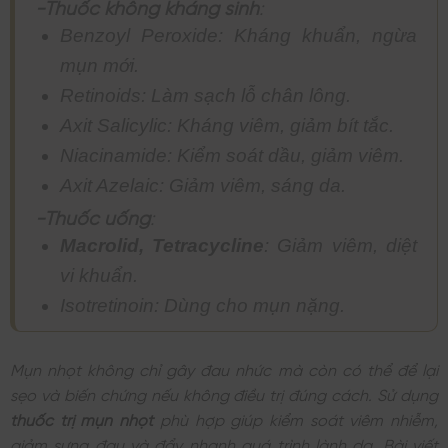
-Thuốc không kháng sinh
:
Benzoyl Peroxide: Kháng khuẩn, ngừa
mụn mới.
Retinoids: Làm sạch lỗ chân lông.
Axit Salicylic: Kháng viêm, giảm bít tắc.
Niacinamide: Kiểm soát dầu, giảm viêm.
Axit Azelaic: Giảm viêm, sáng da.
-Thuốc uống
:
Macrolid, Tetracycline
: Giảm viêm, diệt
vi khuẩn.
Isotretinoin: Dùng cho mụn nặng.
Mụn nhọt không chỉ gây đau nhức mà còn có thể để lại
sẹo và biến chứng nếu không điều trị đúng cách. Sử dụng
thuốc trị mụn nhọt
phù hợp giúp kiểm soát viêm nhiễm,
giảm sưng đau và đẩy nhanh quá trình lành da. Bài viết