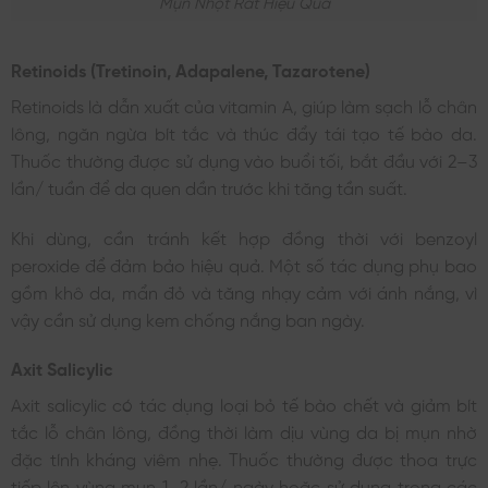
Mụn Nhọt Rất Hiệu Quả
Retinoids (Tretinoin, Adapalene, Tazarotene)
Retinoids là dẫn xuất của vitamin A, giúp làm sạch lỗ chân
lông, ngăn ngừa bít tắc và thúc đẩy tái tạo tế bào da.
Thuốc thường được sử dụng vào buổi tối, bắt đầu với 2–3
lần/ tuần để da quen dần trước khi tăng tần suất.
Khi dùng, cần tránh kết hợp đồng thời với benzoyl
peroxide để đảm bảo hiệu quả. Một số tác dụng phụ bao
gồm khô da, mẩn đỏ và tăng nhạy cảm với ánh nắng, vì
vậy cần sử dụng kem chống nắng ban ngày.
Axit Salicylic
Axit salicylic có tác dụng loại bỏ tế bào chết và giảm bít
tắc lỗ chân lông, đồng thời làm dịu vùng da bị mụn nhờ
đặc tính kháng viêm nhẹ. Thuốc thường được thoa trực
tiếp lên vùng mụn 1–2 lần/ ngày hoặc sử dụng trong các