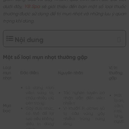
dưới đây,
YB Spa
sẽ giới thiệu đến bạn một số loại thuốc
thường được sử dụng để trị mụn nhọt và những lưu ý quan
trọng khi dùng.
Nội dung
Một số loại mụn nhọt thường gặp
Loại
Vị trí
mụn
Đặc điểm
Nguyên nhân
thường
nhọt
gặp
Là dạng mụn
viêm sưng to,
Tắc nghẽn tuyến bã
Mặt
chứa nhiều mủ
nhờn dẫn đến viêm
(trán,
bên trong.
nhiễm.
Mụn
cằm,
Gây đau nhức,
Vi khuẩn P. acnes và
bọc
má),
có thể để lại
tụ cầu vàng gây
lưng,
sẹo nếu không
nhiễm trùng nang
ngực.
điều trị đúng
lông.
cách.