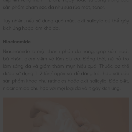
sản phẩm chăm sóc da như sữa rửa mặt, toner.
Tuy nhiên, nếu sử dụng quá mức, axit salicylic có thể gây
kích ứng hoặc làm khô da.
Niacinamide
Niacinamide là một thành phần đa năng, giúp kiểm soát
bã nhờn, giảm viêm và làm dịu da. Đồng thời, nó hỗ trợ
làm sáng da và giảm thâm mụn hiệu quả. Thuốc có thể
được sử dụng 1–2 lần/ ngày và dễ dàng kết hợp với các
sản phẩm khác như retinoids hoặc axit salicylic. Đặc biệt,
niacinamide phù hợp với mọi loại da và ít gây kích ứng.