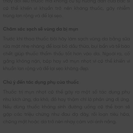
có thể khiến vi khuẩn trở nên kháng thuốc, gây nhiễm
trùng lan rộng và để lại sẹo.
Chăm sóc sạch sẽ vùng da bị mụn
Trước khi thoa thuốc bôi hãy làm sạch vùng da bằng sữa
rửa mặt nhẹ nhàng để loại bỏ dầu thừa, bụi bẩn và tế bào
chết giúp thuốc thẩm thấu tốt hơn vào da. Ngoài ra, cố
gắng không nặn, bóp hay vỡ mụn nhọt vì có thể khiến vi
khuẩn lan rộng và để lại sẹo không đẹp.
Chú ý đến tác dụng phụ của thuốc
Thuốc trị mụn nhọt có thể gây ra một số tác dụng phụ
như kích ứng, da khô, đỏ hay thậm chí là phản ứng dị ứng.
Nếu dùng thuốc kháng sinh đường uống có thể bạn sẽ
gặp các triệu chứng như đau dạ dày, rối loạn tiêu hóa,
chóng mặt hoặc da trở nên nhạy cảm với ánh nắng.