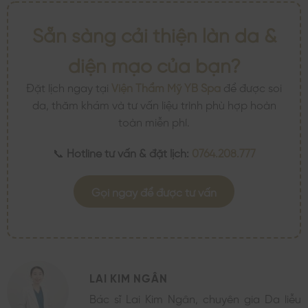
Sẵn sàng cải thiện làn da &
diện mạo của bạn?
Đặt lịch ngay tại
Viện Thẩm Mỹ YB Spa
để được soi
da, thăm khám và tư vấn liệu trình phù hợp hoàn
toàn miễn phí.
📞
Hotline tư vấn & đặt lịch:
0764.208.777
Gọi ngay để được tư vấn
LAI KIM NGÂN
Bác sĩ Lai Kim Ngân, chuyên gia Da liễu