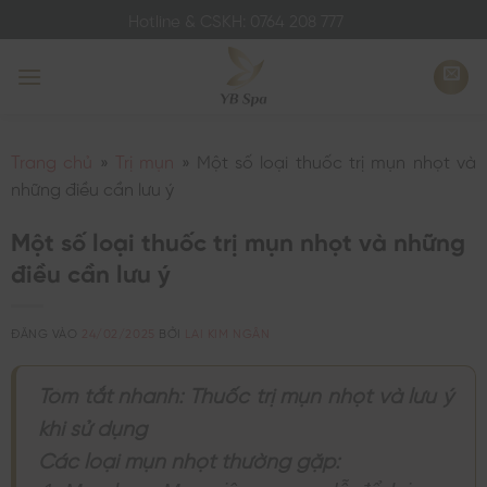
Bỏ
Hotline & CSKH: 0764 208 777
qua
nội
dung
Trang chủ
»
Trị mụn
»
Một số loại thuốc trị mụn nhọt và
những điều cần lưu ý
Một số loại thuốc trị mụn nhọt và những
điều cần lưu ý
ĐĂNG VÀO
24/02/2025
BỞI
LAI KIM NGÂN
Tóm tắt nhanh: Thuốc trị mụn nhọt và lưu ý
khi sử dụng
Các loại mụn nhọt thường gặp: