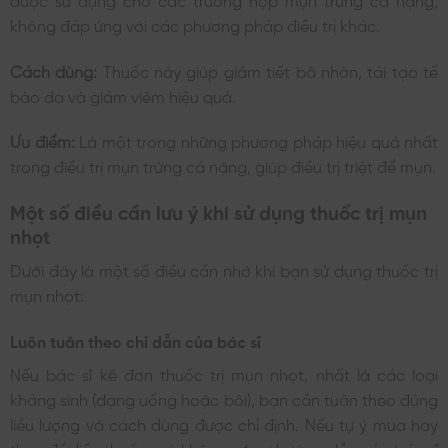
không đáp ứng với các phương pháp điều trị khác.
Cách dùng:
Thuốc này giúp giảm tiết bã nhờn, tái tạo tế
bào da và giảm viêm hiệu quả.
Ưu điểm:
Là một trong những phương pháp hiệu quả nhất
trong điều trị mụn trứng cá nặng, giúp điều trị triệt để mụn.
Một số điều cần lưu ý khi sử dụng thuốc trị mụn
nhọt
Dưới đây là một số điều cần nhớ khi bạn sử dụng thuốc trị
mụn nhọt:
Luôn tuân theo chỉ dẫn của bác sĩ
Nếu bác sĩ kê đơn thuốc trị mụn nhọt, nhất là các loại
kháng sinh (dạng uống hoặc bôi), bạn cần tuân theo đúng
liều lượng và cách dùng được chỉ định. Nếu tự ý mua hay
thay đổi liều thuốc mà không có sự hướng dẫn của bác sĩ