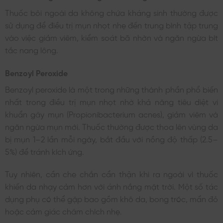
Thuốc bôi ngoài da không chứa kháng sinh thường được
sử dụng để điều trị mụn nhọt nhẹ đến trung bình tập trung
vào việc giảm viêm, kiểm soát bã nhờn và ngăn ngừa bít
tắc nang lông.
Benzoyl Peroxide
Benzoyl peroxide là một trong những thành phần phổ biến
nhất trong điều trị mụn nhọt nhờ khả năng tiêu diệt vi
khuẩn gây mụn (Propionibacterium acnes), giảm viêm và
ngăn ngừa mụn mới. Thuốc thường được thoa lên vùng da
bị mụn 1–2 lần mỗi ngày, bắt đầu với nồng độ thấp (2.5–
5%) để tránh kích ứng.
Tuy nhiên, cần che chắn cẩn thận khi ra ngoài vì thuốc
khiến da nhạy cảm hơn với ánh nắng mặt trời. Một số tác
dụng phụ có thể gặp bao gồm khô da, bong tróc, mẩn đỏ
hoặc cảm giác châm chích nhẹ.