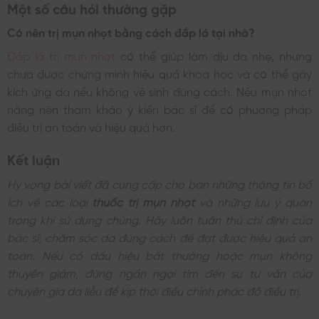
Một số câu hỏi thường gặp
Có nên trị mụn nhọt bằng cách đắp lá tại nhà?
Đắp lá trị mụn nhọt
có thể giúp làm dịu da nhẹ, nhưng
chưa được chứng minh hiệu quả khoa học và có thể gây
kích ứng da nếu không vệ sinh đúng cách. Nếu mụn nhọt
nặng nên tham khảo ý kiến bác sĩ để có phương pháp
điều trị an toàn và hiệu quả hơn.
Kết luận
Hy vọng bài viết đã cung cấp cho bạn những thông tin bổ
ích về các loại
thuốc trị mụn nhọt
và những lưu ý quan
trọng khi sử dụng chúng. Hãy luôn tuân thủ chỉ định của
bác sĩ, chăm sóc da đúng cách để đạt được hiệu quả an
toàn. Nếu có dấu hiệu bất thường hoặc mụn không
thuyên giảm, đừng ngần ngại tìm đến sự tư vấn của
chuyên gia da liễu để kịp thời điều chỉnh phác đồ điều trị.