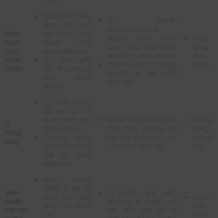
Tập hợp nhiều
Vi khuẩn
nhọt liên kết
Staphylococcus
Mụn
với nhau, tạo
aureus xâm nhập
Gáy,
nhọt
thành một
qua nang lông hoặc
lưng,
cụm
vùng viêm lớn.
vết trầy xước trên da.
đùi,
hoặc
Có thể gây
Thường gặp ở những
nách.
chùm
sốt, ớn lạnh và
người có hệ miễn
đau nhức
dịch yếu.
nhiều.
Là một dạng
áp xe da có
kích thước lớn,
Nang lông bị vi khuẩn
Mông,
U
sâu dưới da.
tấn công, thường do
vùng
nang
Thường chứa
ma sát hoặc cọ xát
xương
lông
dịch mủ và có
mạnh khi ngồi lâu.
cụt.
thể tái phát
nhiều lần.
Hình thành
nhiều ổ áp xe
Viêm
Vi khuẩn gây viêm
dưới da, đau
Nách,
tuyến
khu trú ở tuyến mồ
nhức và chảy
bẹn,
mồ hôi
hôi, đặc biệt khi vệ
mủ.
dưới