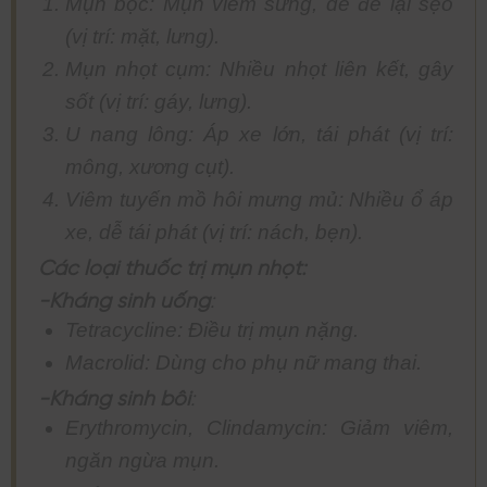
Mụn bọc: Mụn viêm sưng, dễ để lại sẹo
(vị trí: mặt, lưng).
Mụn nhọt cụm: Nhiều nhọt liên kết, gây
sốt (vị trí: gáy, lưng).
U nang lông: Áp xe lớn, tái phát (vị trí:
mông, xương cụt).
Viêm tuyến mồ hôi mưng mủ: Nhiều ổ áp
xe, dễ tái phát (vị trí: nách, bẹn).
Các loại thuốc trị mụn nhọt:
-Kháng sinh uống
:
Tetracycline: Điều trị mụn nặng.
Macrolid: Dùng cho phụ nữ mang thai.
-Kháng sinh bôi
:
Erythromycin, Clindamycin: Giảm viêm,
ngăn ngừa mụn.