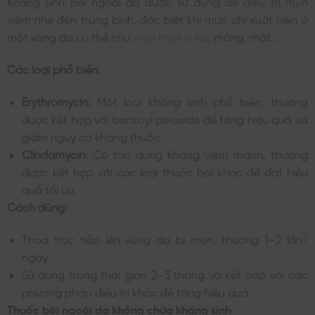
Kháng sinh bôi ngoài da được sử dụng để điều trị mụn
viêm nhẹ đến trung bình, đặc biệt khi mụn chỉ xuất hiện ở
một vùng da cụ thể như
mụn nhọt ở tai
, mông, mặt…
Các loại phổ biến:
Erythromycin:
Một loại kháng sinh phổ biến, thường
được kết hợp với benzoyl peroxide để tăng hiệu quả và
giảm nguy cơ kháng thuốc.
Clindamycin:
Có tác dụng kháng viêm mạnh, thường
được kết hợp với các loại thuốc bôi khác để đạt hiệu
quả tối ưu.
Cách dùng:
Thoa trực tiếp lên vùng da bị mụn, thường 1–2 lần/
ngày.
Sử dụng trong thời gian 2–3 tháng và kết hợp với các
phương pháp điều trị khác để tăng hiệu quả.
Thuốc bôi ngoài da không chứa kháng sinh