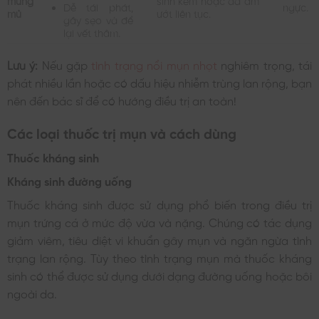
mưng
sinh kém hoặc da ẩm
Dễ tái phát,
ngực.
mủ
ướt liên tục.
gây sẹo và để
lại vết thâm.
Lưu ý:
Nếu gặp
tình trạng nổi mụn nhọt
nghiêm trọng, tái
phát nhiều lần hoặc có dấu hiệu nhiễm trùng lan rộng, bạn
nên đến bác sĩ để có hướng điều trị an toàn!
Các loại thuốc trị mụn và cách dùng
Thuốc kháng sinh
Kháng sinh đường uống
Thuốc kháng sinh được sử dụng phổ biến trong điều trị
mụn trứng cá ở mức độ vừa và nặng. Chúng có tác dụng
giảm viêm, tiêu diệt vi khuẩn gây mụn và ngăn ngừa tình
trạng lan rộng. Tùy theo tình trạng mụn mà thuốc kháng
sinh có thể được sử dụng dưới dạng đường uống hoặc bôi
ngoài da.