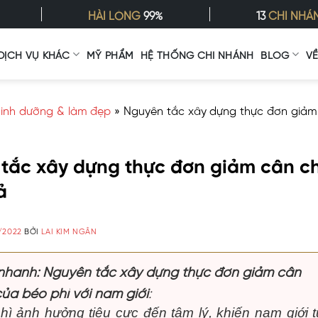
HÀI LÒNG
99%
13
CHI NHÁ
DỊCH VỤ KHÁC
MỸ PHẨM
HỆ THỐNG CHI NHÁNH
BLOG
V
inh dưỡng & làm đẹp
»
Nguyên tắc xây dựng thực đơn giả
tắc xây dựng thực đơn giảm cân c
ả
/2022
BỞI
LAI KIM NGÂN
 nhanh: Nguyên tắc xây dựng thực đơn giảm cân
của béo phì với nam giới
:
hì ảnh hưởng tiêu cực đến tâm lý, khiến nam giới t