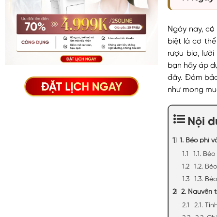
Ngày nay, có 
biệt là cơ t
rượu bia, lư
bạn hãy áp 
đây. Đảm bảo
như mong mu
Nội 
1. Béo phì 
1.1. Bé
1.2. Bé
1.3. Bé
2. Nguyên 
2.1. Tí
2.2. C