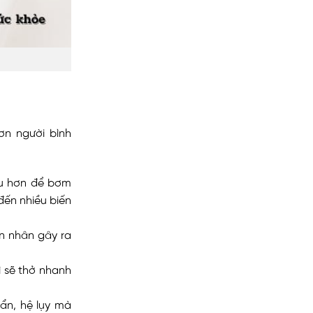
ơn người bình
ều hơn để bơm
đến nhiều biến
ên nhân gây ra
ì sẽ thở nhanh
ẩn, hệ lụy mà