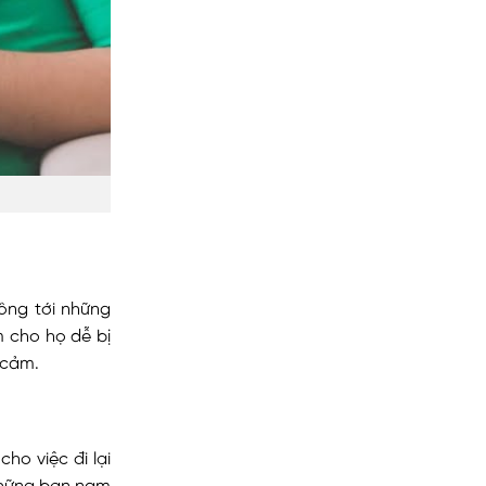
ông tới những
m cho họ dễ bị
 cảm.
ho việc đi lại
những bạn nam