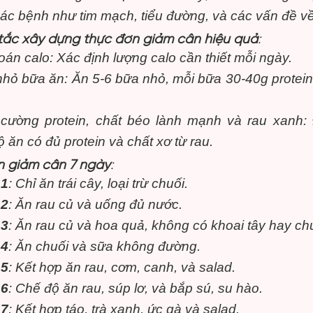
ác bệnh như tim mạch, tiểu đường, và các vấn đề v
tắc xây dựng thực đơn giảm cân hiệu quả
:
oán calo: Xác định lượng calo cần thiết mỗi ngày.
nhỏ bữa ăn: Ăn 5-6 bữa nhỏ, mỗi bữa 30-40g protein
cường protein, chất béo lành mạnh và rau xanh
 ăn có đủ protein và chất xơ từ rau.
n giảm cân 7 ngày
:
 1
: Chỉ ăn trái cây, loại trừ chuối.
 2
: Ăn rau củ và uống đủ nước.
 3
: Ăn rau củ và hoa quả, không có khoai tây hay chu
 4
: Ăn chuối và sữa không đường.
 5
: Kết hợp ăn rau, cơm, canh, và salad.
 6
: Chế độ ăn rau, súp lơ, và bắp sú, su hào.
 7
: Kết hợp táo, trà xanh, ức gà và salad.