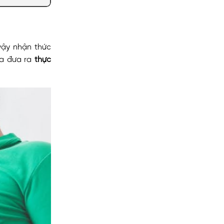
 vậy nhận thức
ừa đưa ra
thực