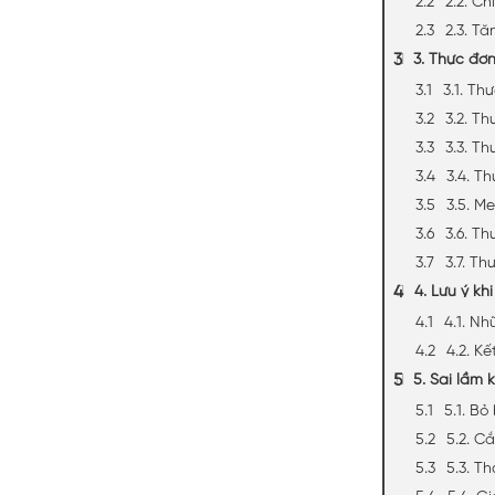
2.3. T
3. Thực đơ
3.1. T
3.2. T
3.3. T
3.4. T
3.5. M
3.6. T
3.7. T
4. Lưu ý k
4.1. N
4.2. K
5. Sai lầm
5.1. B
5.2. C
5.3. T
5.4. G