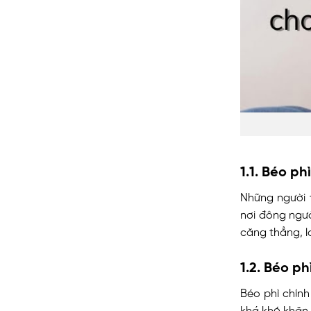
1.1. Béo p
Những người 
nơi đông ngườ
căng thẳng, l
1.2. Béo p
Béo phì chính
khá khó khăn