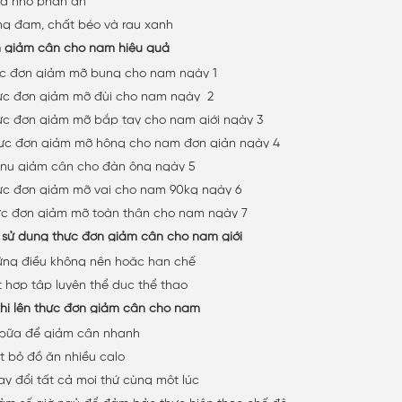
ăng đạm, chất béo và rau xanh
n giảm cân cho nam hiệu quả
hực đơn giảm mỡ bụng cho nam ngày 1
hực đơn giảm mỡ đùi cho nam ngày 2
hực đơn giảm mỡ bắp tay cho nam giới ngày 3
hực đơn giảm mỡ hông cho nam đơn giản ngày 4
enu giảm cân cho đàn ông ngày 5
hực đơn giảm mỡ vai cho nam 90kg ngày 6
hực đơn giảm mỡ toàn thân cho nam ngày 7
hi sử dụng thực đơn giảm cân cho nam giới
hững điều không nên hoặc hạn chế
ết hợp tập luyện thể dục thể thao
 khi lên thực đơn giảm cân cho nam
ỏ bữa để giảm cân nhanh
ắt bỏ đồ ăn nhiều calo
hay đổi tất cả mọi thứ cùng một lúc
iảm số giờ ngủ để đảm bảo thực hiện theo chế độ