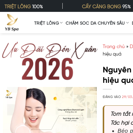
Bỏ
TRIỆT LÔNG
100%
CẤY CĂNG BÓNG
95%
qua
nội
TRIỆT LÔNG
CHĂM SÓC DA CHUYÊN SÂU
dung
Trang chủ
»
D
hiệu quả
Nguyên 
hiệu qu
ĐĂNG VÀO
29/03
Tóm tắt
Tác hại 
Béo p