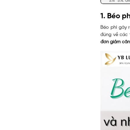
1. Béo p
Béo phì gây r
đúng về các 
đơn giảm cân