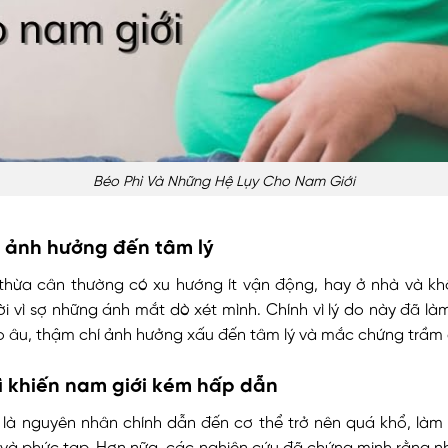
Béo Phì Và Những Hệ Lụy Cho Nam Giới
hì ảnh hưởng đến tâm lý
thừa cân thường có xu hướng ít vận động, hay ở nhà và kh
i vì sợ những ánh mắt dò xét mình. Chính vì lý do này đã là
o âu, thậm chí ảnh hưởng xấu đến tâm lý và mắc chứng trầm
hì khiến nam giới kém hấp dẫn
 là nguyên nhân chính dẫn đến cơ thể trở nên quá khổ, làm c
 và phức tạp. Hơn nữa, các nghiên cứu đã chứng minh rằng 