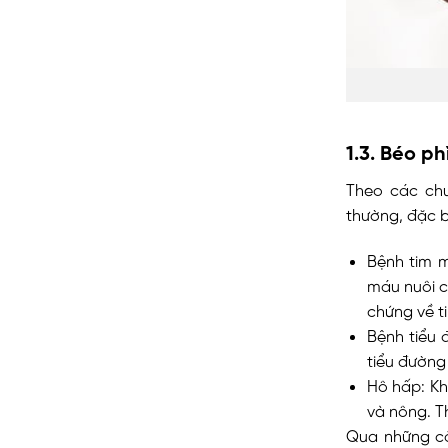
1.3. Béo ph
Theo các chu
thường, đặc b
Bệnh tim m
máu nuôi cơ
chứng về 
Bệnh tiểu 
tiểu đường
Hô hấp: Kh
và nông. T
Qua những că