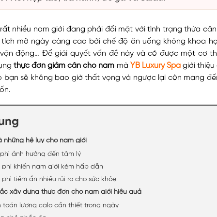
rất nhiều nam giới đang phải đối mặt với tình trạng thừa cân
hể tích mỡ ngày càng cao bởi chế độ ăn uống không khoa họ
ời vận động… Để giải quyết vấn đề này và có được một cơ t
dụng
thực đơn giảm cân cho nam
mà
YB Luxury Spa
giới thiệu 
 bạn sẽ không bao giờ thất vọng và ngược lại còn mang đế
ốn.
dung
và những hệ lụy cho nam giới
o phì ảnh hưởng đến tâm lý
o phì khiến nam giới kém hấp dẫn
o phì tiềm ẩn nhiều rủi ro cho sức khỏe
tắc xây dựng thực đơn cho nam giới hiệu quả
nh toán lượng calo cần thiết trong ngày
hia nhỏ phần ăn