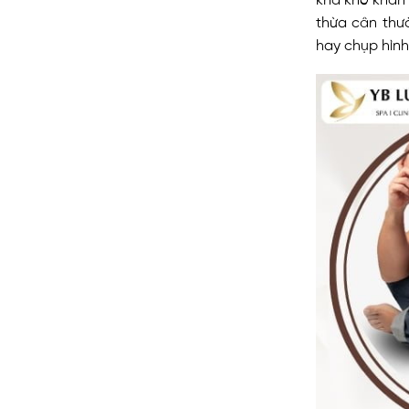
thừa cân thư
hay chụp hình