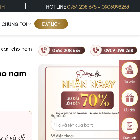
NH
HOTLINE
0764 208 675
-
0906098268
ĐẶT LỊCH
Ề CHÚNG TÔI
m cân cho nam
ho nam
Họ và tên
Số điện thoại
ự ti và dễ