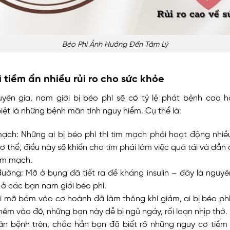
Béo Phì Ảnh Hưởng Đến Tâm Lý
ì tiềm ẩn nhiều rủi ro cho sức khỏe
yên gia, nam giới bị béo phì sẽ có tỷ lệ phát bệnh cao h
iệt là những bệnh mãn tính nguy hiểm. Cụ thể là:
ạch: Những ai bị béo phì thì tim mạch phải hoạt động nhi
 thể, điều này sẽ khiến cho tim phải làm việc quá tải và dẫn 
tim mạch.
đường: Mỡ ở bụng đã tiết ra đề kháng insulin – đây là nguy
 ở các bạn nam giới béo phì.
i mỡ bám vào cơ hoành đã làm thông khí giảm, ai bị béo ph
hêm vào đó, những bạn này dễ bị ngủ ngáy, rối loạn nhịp thở.
n bệnh trên, chắc hẳn bạn đã biết rõ những nguy cơ tiềm 