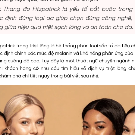
:
Thang đo Fitzpatrick là yếu tố bắt buộc trong t
Xác định đúng loại da giúp chọn đúng công nghệ
 giữa hiệu quả triệt sạch lông và an toàn cho da.
patrick trong triệt lông là hệ thống phân loại sắc tố da tiêu 
c định chính xác mức độ melanin và khả năng phản ứng của bi
sáng cường độ cao. Tuy đây là một thuật ngữ chuyên ngành n
hi khách hàng có nhu cầu tìm hiểu về dịch vụ triệt lông ch
hám phá chi tiết ngay trong bài viết sau nhé.