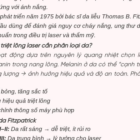
ứng với ánh nắng.
hát triển năm 1975 bởi bác sĩ da liễu Thomas B. Fit
ầu dùng để đánh giá nguy cơ cháy nắng, ung thư da
huẩn trong điều trị laser và thẩm mỹ.
 triệt lông laser cần phân loại da?
oạt động dựa trên nguyên lý quang nhiệt chọn 
nin trong nang lông. Melanin ở da có thể “cạnh t
 lượng → ảnh hưởng hiệu quả và độ an toàn. Phâ
 bỏng, tăng sắc tố
 hiệu quả triệt lông
chỉnh thông số máy phù hợp
 da Fitzpatrick
–II:
Da rất sáng → dễ triệt, ít rủi ro
II:
Da trung bình → lý tưởng cho laser