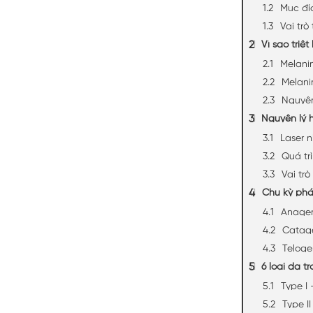
Mục đí
Vai trò
Vì sao triệ
Melani
Melanin
Nguyên
Nguyên lý h
Laser 
Quá tr
Vai trò
Chu kỳ phát
Anagen
Catage
Teloge
6 loại da t
Type I
Type I