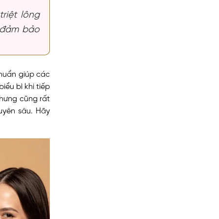
riệt lông
, đảm bảo
chuẩn giúp các
ểu bì khi tiếp
hưng cũng rất
uyên sâu. Hãy