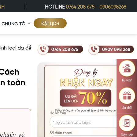
NH
HOTLINE
0764 208 675
-
0906098268
ĐẶT LỊCH
Ề CHÚNG TÔI
ịnh loại da để
? Cách
an toàn
Họ và tên
Số điện thoại
elanin và