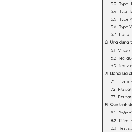
Type II
Type I
Type 
Type VI
Bảng s
Ứng dụng th
Vì sao 
Mối qu
Nguy c
Bảng lựa ch
Fitzpatr
Fitzpat
Fitzpa
Quy trình đ
Phân tí
Kiểm t
Test sp