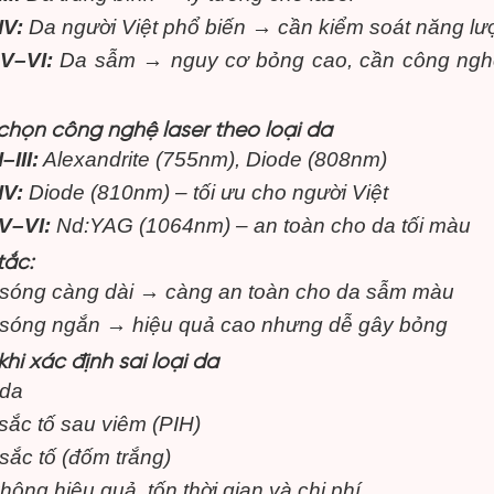
IV:
Da người Việt phổ biến → cần kiểm soát năng lư
V–VI:
Da sẫm → nguy cơ bỏng cao, cần công ngh
chọn công nghệ laser theo loại da
–III:
Alexandrite (755nm), Diode (808nm)
IV:
Diode (810nm) – tối ưu cho người Việt
V–VI:
Nd:YAG (1064nm) – an toàn cho da tối màu
tắc:
sóng càng dài → càng an toàn cho da sẫm màu
sóng ngắn → hiệu quả cao nhưng dễ gây bỏng
 khi xác định sai loại da
 da
sắc tố sau viêm (PIH)
sắc tố (đốm trắng)
không hiệu quả, tốn thời gian và chi phí