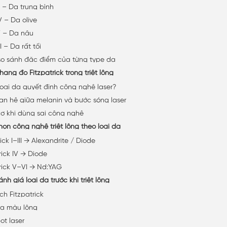
I – Da trung bình
V – Da olive
V – Da nâu
 – Da rất tối
o sánh đặc điểm của từng type da
ang đo Fitzpatrick trong triệt lông
loại da quyết định công nghệ laser?
an hệ giữa melanin và bước sóng laser
ơ khi dùng sai công nghệ
ọn công nghệ triệt lông theo loại da
ick I–III → Alexandrite / Diode
rick IV → Diode
trick V–VI → Nd:YAG
ánh giá loại da trước khi triệt lông
ch Fitzpatrick
ra màu lông
ot laser