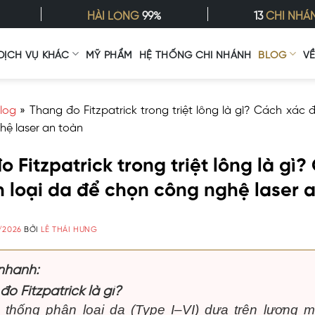
HÀI LÒNG
99%
13
CHI NHÁ
DỊCH VỤ KHÁC
MỸ PHẨM
HỆ THỐNG CHI NHÁNH
BLOG
V
log
»
Thang đo Fitzpatrick trong triệt lông là gì? Cách xác đ
hệ laser an toàn
 Fitzpatrick trong triệt lông là gì
h loại da để chọn công nghệ laser 
/2026
BỞI
LÊ THÁI HƯNG
nhanh:
đo Fitzpatrick là gì?
 thống phân loại da (Type I–VI) dựa trên lượng m