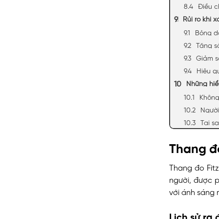
Điều c
Rủi ro khi x
Bỏng d
Tăng sắ
Giảm s
Hiệu qu
Những hiể
Không
Người
Tại s
Thang đo
Thang đo Fitz
người, được 
với ánh sáng 
Lịch sử ra 