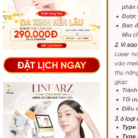
phản 
Được p
Ban đ
tiêu c
2. Vì sao
Laser h
vào mela
thụ năng
giúp:
Tránh
Tối ưu
Điều 
3. 6 loại
Type I
Type I