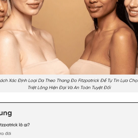
ch Xác Định Loại Da Theo Thang Đo Fitzpatrick Để Tự Tin Lựa Ch
Triệt Lông Hiện Đại Và An Toàn Tuyệt Đối
dung
zpatrick là gì?
ra đời