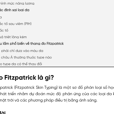
hỉnh mức năng lượng
ác định sai loại da
a
c tố sau viêm (PIH)
ắc tố
ả triệt lông kém
u lầm phổ biến về thang đo Fitzpatrick
 phải chỉ dựa vào màu da
 châu Á thường thuộc type nào
ao type da có thể thay đổi
 Fitzpatrick là gì?
patrick (Fitzpatrick Skin Typing) là một sơ đồ phân loại số 
phát triển nhằm dự đoán mức độ phản ứng của các loại da 
mặt trời và các phương pháp điều trị bằng ánh sáng.
đời