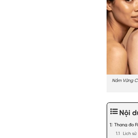
Nắm Vững Cá
Nội 
Thang đo Fit
Lịch sử 