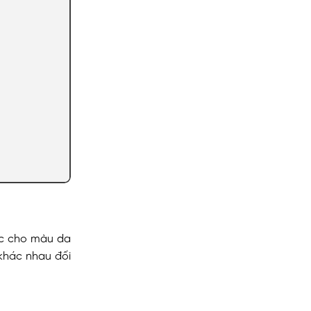
học cho màu da
khác nhau đối