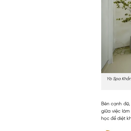
Yb Spa Khẳng
Bên cạnh đó,
giữa việc làm
học để diệt k