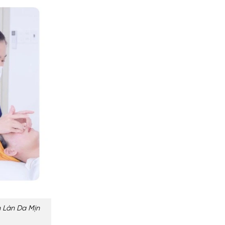
n Làn Da Mịn