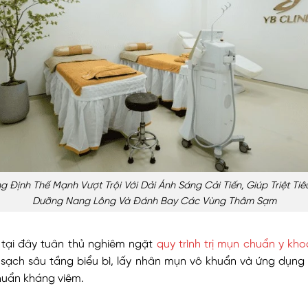
 Định Thế Mạnh Vượt Trội Với Dải Ánh Sáng Cải Tiến, Giúp Triệt Ti
Dưỡng Nang Lông Và Đánh Bay Các Vùng Thâm Sạm
 tại đây tuân thủ nghiêm ngặt
quy trình trị mụn chuẩn y kho
 sạch sâu tầng biểu bì, lấy nhân mụn vô khuẩn và ứng dụng
huẩn kháng viêm.