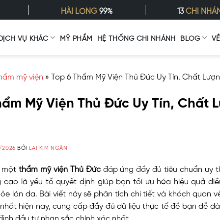
HÀI LÒNG
99%
13
CHI NHÁ
DỊCH VỤ KHÁC
MỸ PHẨM
HỆ THỐNG CHI NHÁNH
BLOG
V
hẩm mỹ viện
»
Top 6 Thẩm Mỹ Viện Thủ Đức Uy Tín, Chất Lượ
hẩm Mỹ Viện Thủ Đức Uy Tín, Chất 
/2026
BỞI
LAI KIM NGÂN
n một
thẩm mỹ viện Thủ Đức
đáp ứng đầy đủ tiêu chuẩn uy tí
 cao là yếu tố quyết định giúp bạn tối ưu hóa hiệu quả điề
ỏe làn da. Bài viết này sẽ phân tích chi tiết và khách quan về
nhất hiện nay, cung cấp đầy đủ dữ liệu thực tế để bạn dễ d
định đầu tư nhan sắc chính xác nhất.