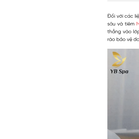
Đối với các l
sâu và tiêm
M
thẳng vào lớp
rào bảo vệ d