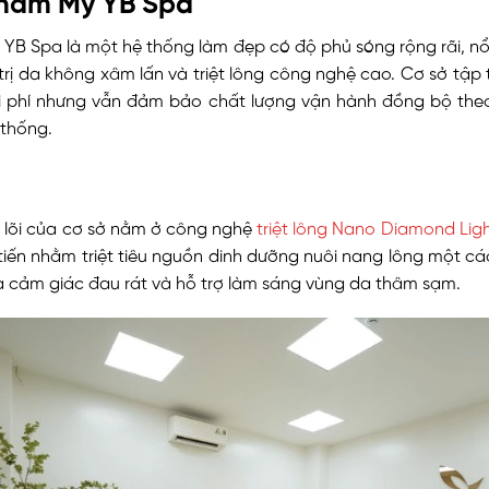
YB Spa là một hệ thống làm đẹp có độ phủ sóng rộng rãi, nổi
u trị da không xâm lấn và triệt lông công nghệ cao. Cơ sở tập
hi phí nhưng vẫn đảm bảo chất lượng vận hành đồng bộ theo
 thống.
 lõi của cơ sở nằm ở công nghệ
triệt lông Nano Diamond Lig
tiến nhằm triệt tiêu nguồn dinh dưỡng nuôi nang lông một c
a cảm giác đau rát và hỗ trợ làm sáng vùng da thâm sạm.