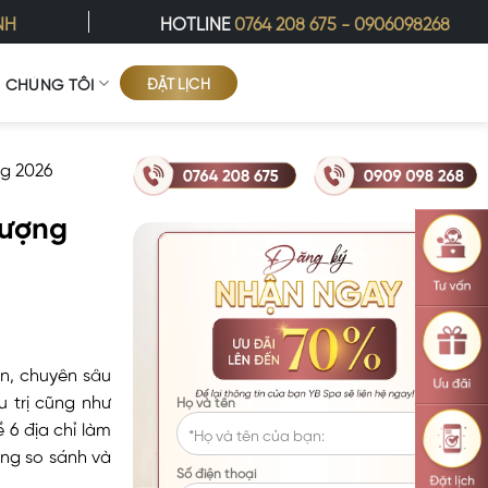
NH
HOTLINE
0764 208 675
-
0906098268
ĐẶT LỊCH
Ề CHÚNG TÔI
ng 2026
Lượng
n, chuyên sâu
u trị cũng như
Họ và tên
 6 địa chỉ làm
àng so sánh và
Số điện thoại