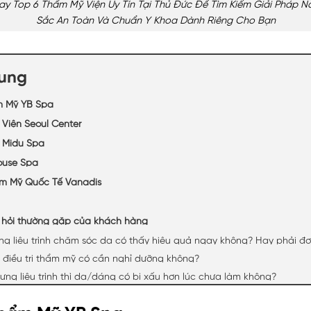
y Top 6 Thẩm Mỹ Viện Uy Tín Tại Thủ Đức Để Tìm Kiếm Giải Pháp 
Sắc An Toàn Và Chuẩn Y Khoa Dành Riêng Cho Bạn
dung
m Mỹ YB Spa
 Viện Seoul Center
 Midu Spa
ouse Spa
ẩm Mỹ Quốc Tế Vanadis
hỏi thường gặp của khách hàng
g liệu trình chăm sóc da có thấy hiệu quả ngay không? Hay phải đợ
i điều trị thẩm mỹ có cần nghỉ dưỡng không?
ưng liệu trình thì da/dáng có bị xấu hơn lúc chưa làm không?
Thẩm Mỹ YB Spa