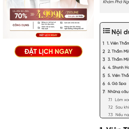
Khám Phá Nga
Nội 
1. Viện Thẩ
2. Thẩm Mỹ
3. Thẩm Mỹ
4. Shynh H
5. Viện Th
6. Gà Spa
Những câu 
Làm xon
Sau kh
Nếu ng
1. Viện 