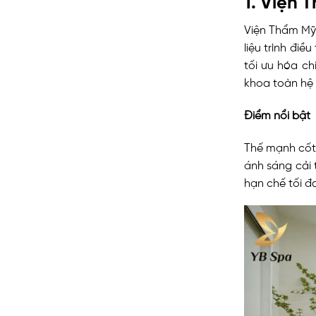
Viện Thẩm Mỹ 
liệu trình điề
tối ưu hóa c
khoa toàn hệ
Điểm nổi bật
Thế mạnh cốt
ánh sáng cải 
hạn chế tối đ