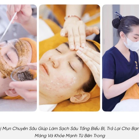
rị Mụn Chuyên Sâu Giúp Làm Sạch Sâu Tầng Biểu Bì, Trả Lại Cho Bạ
Màng Và Khỏe Mạnh Từ Bên Trong