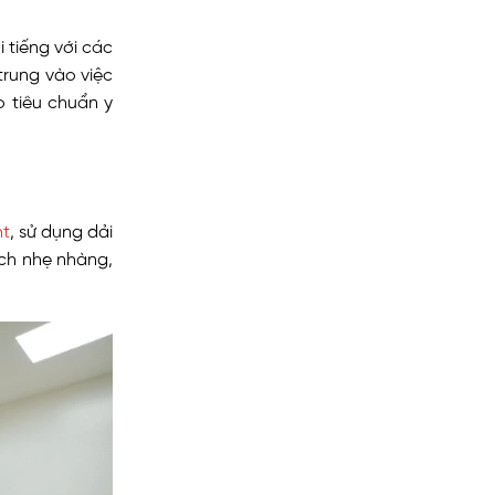
 tiếng với các
 trung vào việc
 tiêu chuẩn y
ht
, sử dụng dải
ách nhẹ nhàng,