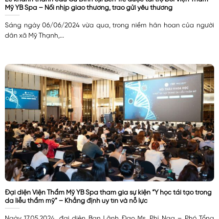
Mỹ YB Spa – Nối nhịp giao thương, trao gửi yêu thương
Sáng ngày 06/06/2024 vừa qua, trong niềm hân hoan của người
dân xã Mỹ Thạnh,...
Đại diện Viện Thẩm Mỹ YB Spa tham gia sự kiện “Y học tái tạo trong
da liễu thẩm mỹ” – Khẳng định uy tín và nỗ lực
Ngày 17.05.2024, đại diện Ban Lãnh Đạo Ms. Phí Nga – Phó Tổng