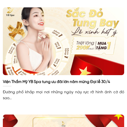
Viện Thẩm Mỹ YB Spa tung ưu đãi lớn năm mừng Đại lễ 30/4
Đường phố khắp mọi nơi những ngày này rực rỡ hình ảnh cờ đỏ
sao...