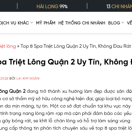
HÀI LÒNG
99%
13
CHI NHÁ
DỊCH VỤ KHÁC
MỸ PHẨM
HỆ THỐNG CHI NHÁNH
BLOG
V
riệt lông
»
Top 8 Spa Triệt Lông Quận 2 Uy Tín, Không Đau Rát
pa Triệt Lông Quận 2 Uy Tín, Không
/2026
BỞI
LAI KIM NGÂN
 lông Quận 2
đang trở thành xu hướng làm đẹp được săn đó
u cơ sở thẩm mỹ sở hữu công nghệ hiện đại, giúp loại bỏ nan
àn da mịn màng, tự tin. Một cơ sở đạt chuẩn tại khu vực này 
ể tình trạng nang lông rậm rạp mà còn phải đảm bảo các yếu
 gây bỏng rát, se khít lỗ chân lông và hỗ trợ làm sáng vùn
cung cấp thông tin phân tích chuyên sâu về top 8 spa triệt l