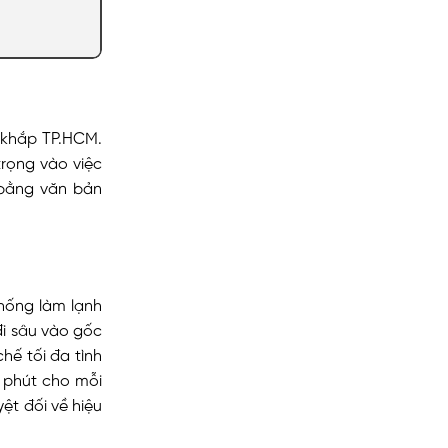
g khắp TP.HCM.
trọng vào việc
 bằng văn bản
hống làm lạnh
i sâu vào gốc
hế tối đa tình
0 phút cho mỗi
ệt đối về hiệu