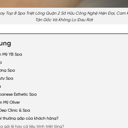
y Top 8 Spa Triệt Lông Quận 2 Sở Hữu Công Nghệ Hiện Đại, Cam 
Tận Gốc Và Không Lo Đau Rát
dung
m Mỹ YB Spa
a
ương Spa
uty Spa
a
panese Esthetic Spa
m Mỹ Oliver
Đẹp Clinic & Spa
i thường gặp của khách hàng?
 gói lẻ hay cả liệu trình triệt lông?