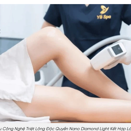
u Công Nghệ Triệt Lông Độc Quyền Nano Diamond Light Kết Hợp L