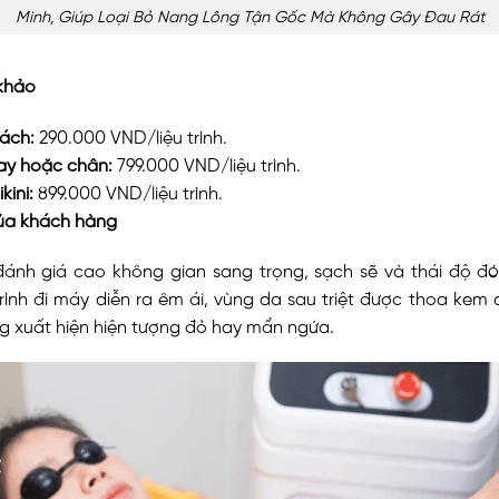
Minh, Giúp Loại Bỏ Nang Lông Tận Gốc Mà Không Gây Đau Rát
 khảo
nách:
290.000 VND/liệu trình.
 tay hoặc chân:
799.000 VND/liệu trình.
ikini:
899.000 VND/liệu trình.
của khách hàng
ánh giá cao không gian sang trọng, sạch sẽ và thái độ đó
rình đi máy diễn ra êm ái, vùng da sau triệt được thoa kem
g xuất hiện hiện tượng đỏ hay mẩn ngứa.