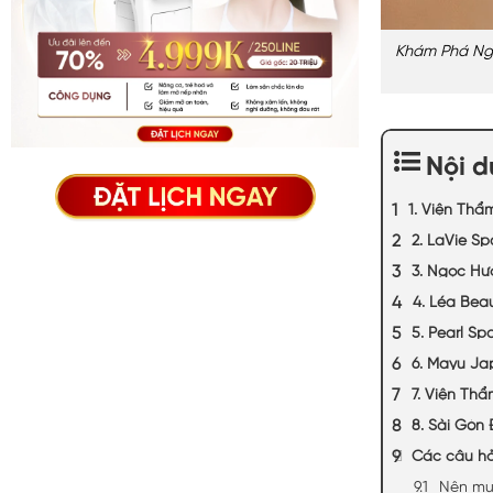
Khám Phá Nga
Nội 
1. Viện Thẩ
2. LaVie Sp
3. Ngọc H
4. Léa Bea
5. Pearl Sp
6. Mayu Ja
7. Viện Thẩ
8. Sài Gòn 
Các câu hỏ
Nên mua