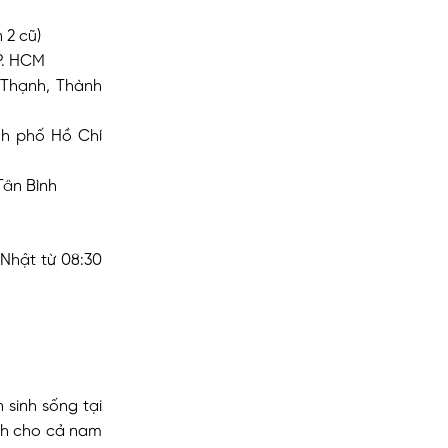
 2 cũ)
P. HCM
 Thạnh, Thành
nh phố Hồ Chí
Tân Bình
 Nhật từ 08:30
sinh sống tại
ành cho cả nam