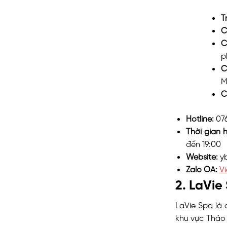
T
C
C
p
C
M
C
Hotline:
07
Thời gian 
đến 19:00
Website:
yb
Zalo OA:
V
2. LaVie
LaVie Spa là
khu vực Thảo 