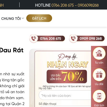
NH
HOTLINE
0764 208 675
-
0906098268
ĐẶT LỊCH
Ề CHÚNG TÔI
 Đau Rát
n nhờ sự xuất
g lông tận gốc
không chỉ giải
Họ và tên
 tố về an toàn
g da thâm sạm.
ông tại Quận 2
Số điện thoại