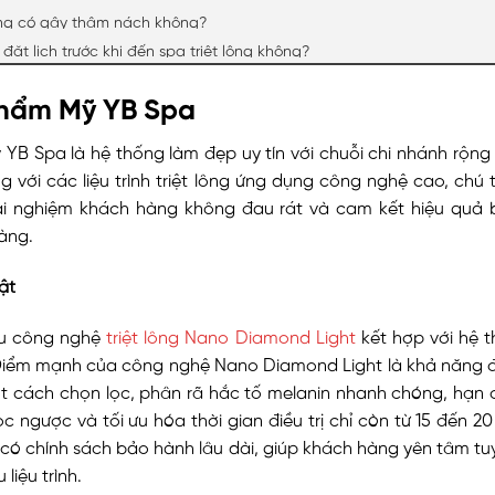
lông có gây thâm nách không?
đặt lịch trước khi đến spa triệt lông không?
Thẩm Mỹ YB Spa
YB Spa là hệ thống làm đẹp uy tín với chuỗi chi nhánh rộn
ng với các liệu trình triệt lông ứng dụng công nghệ cao, chú 
rải nghiệm khách hàng không đau rát và cam kết hiệu quả
àng.
ật
ữu công nghệ
triệt lông Nano Diamond Light
kết hợp với hệ t
Điểm mạnh của công nghệ Nano Diamond Light là khả năng đ
 cách chọn lọc, phân rã hắc tố melanin nhanh chóng, hạn c
c ngược và tối ưu hóa thời gian điều trị chỉ còn từ 15 đến 2
có chính sách bảo hành lâu dài, giúp khách hàng yên tâm tuy
 liệu trình.