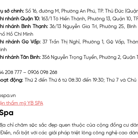
rụ sở chính:
Số 16, đường M, Phường An Phú, TP. Thủ Đức (Quận
hi nhánh Quận 10:
163/1 Tô Hiến Thành, Phường 13, Quận 10, T
hi nhánh Bình Thạnh:
36/13 Nguyễn Gia Trí, Phường 25, Bình
hố Hồ Chí Minh
hi nhánh Gò Vấp:
37 Trần Thị Nghỉ, Phường 1, Gò Vấp, Thà
inh
hi nhánh Tân Bình:
356 Nguyễn Trọng Tuyển, Phường 2, Quận 
64 208 777 – 0906 098 268
hoạt động:
Thứ 2 đến Thứ 6 từ 08:30 đến 19:30; Thứ 7 và Chủ
spa.vn
iện thẩm mỹ YB SPA
 Spa
 địa chỉ chăm sóc sắc đẹp quen thuộc của cộng đồng cư dân 
Điền, nổi bật với các giải pháp triệt lông công nghệ cao d