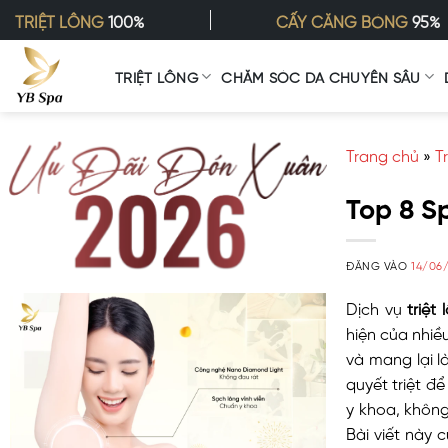
Bỏ
TRIỆT LÔNG
100%
CẤY CĂNG BÓNG
95%
qua
nội
TRIỆT LÔNG
CHĂM SÓC DA CHUYÊN SÂU
dung
Trang chủ
»
T
Top 8 S
ĐĂNG VÀO
14/06
Dịch vụ
triệt
hiện của nhiề
và mang lại l
quyết triệt đ
y khoa, không
Bài viết này 