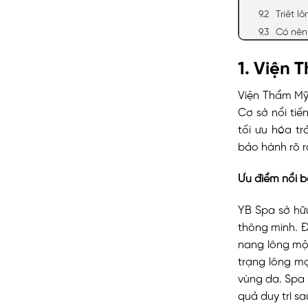
Triệt 
Có nên 
1. Viện 
Viện Thẩm Mỹ 
Cơ sở nổi tiế
tối ưu hóa t
bảo hành rõ r
Ưu điểm nổi b
YB Spa sở h
thông minh. 
nang lông một
trạng lông mọ
vùng da. Spa 
quả duy trì sau