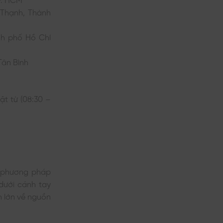
h Thạnh, Thành
nh phố Hồ Chí
Tân Bình
ật từ (08:30 –
ng phương pháp
dưới cánh tay
h lớn về nguồn