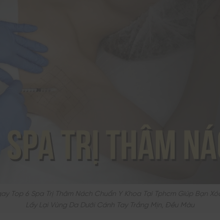
y Top 6 Spa Trị Thâm Nách Chuẩn Y Khoa Tại Tphcm Giúp Bạn Xóa
Lấy Lại Vùng Da Dưới Cánh Tay Trắng Mịn, Đều Màu