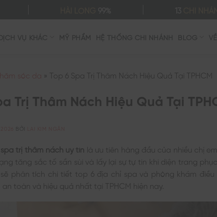
HÀI LÒNG
99%
13
CHI NHÁ
DỊCH VỤ KHÁC
MỸ PHẨM
HỆ THỐNG CHI NHÁNH
BLOG
V
hăm sóc da
»
Top 6 Spa Trị Thâm Nách Hiệu Quả Tại TPHCM
pa Trị Thâm Nách Hiệu Quả Tại TP
/2026
BỞI
LAI KIM NGÂN
t
spa trị thâm nách uy tín
là ưu tiên hàng đầu của nhiều chị e
trạng tăng sắc tố sần sùi và lấy lại sự tự tin khi diện trang phụ
 sẽ phân tích chi tiết top 6 địa chỉ spa và phòng khám điều
 an toàn và hiệu quả nhất tại TPHCM hiện nay.