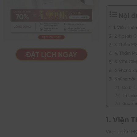
Nội 
1. Viện Thẩ
2. Hasaki Cl
3. Thẩm Mỹ 
4. Thẩm Mỹ
5. VITA Clin
6. Phòng k
Những câu 
Có thể
Trị th
Sau khi
1. Viện 
Viện Thẩm Mỹ