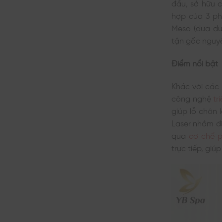
đầu, sở hữu c
hợp của 3 ph
Meso (đưa dư
tận gốc nguy
Điểm nổi bật
Khác với các 
công nghệ
tr
giúp lỗ chân 
Laser nhắm đí
qua
cơ chế p
trực tiếp, gi