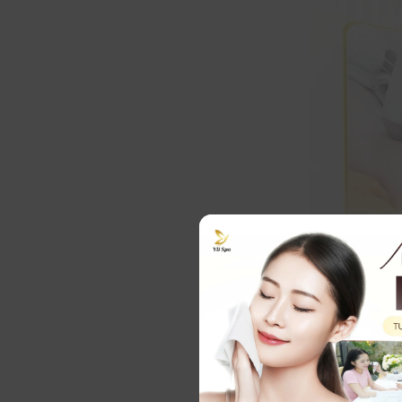
Yb Spa Ứng Dụ
Giá tham khả
Mức chi phí 