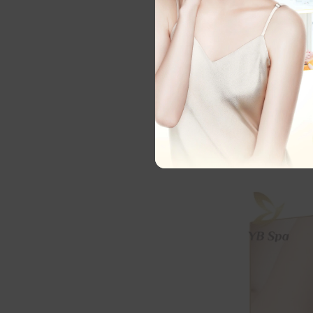
800.000 VNĐ 
phác đồ trọn 
phòng và sinh
Trải nghiệm t
Dữ liệu đánh 
gây bỏng rát 
thứ hai. Khá
văn bản và khô