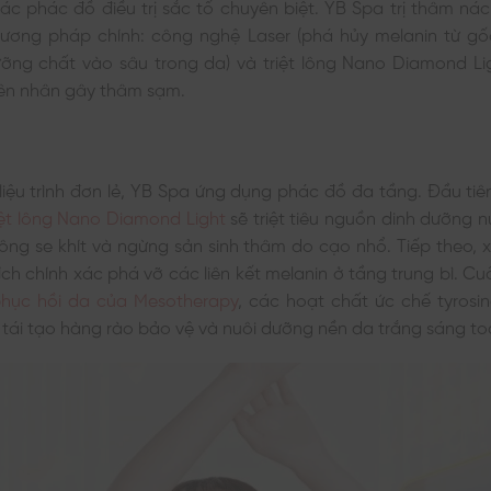
ác phác đồ điều trị sắc tố chuyên biệt. YB Spa trị thâm ná
ương pháp chính: công nghệ Laser (phá hủy melanin từ gố
ỡng chất vào sâu trong da) và triệt lông Nano Diamond Lig
ên nhân gây thâm sạm.
liệu trình đơn lẻ, YB Spa ứng dụng phác đồ đa tầng. Đầu tiê
iệt lông Nano Diamond Light
sẽ triệt tiêu nguồn dinh dưỡng n
lông se khít và ngừng sản sinh thâm do cạo nhổ. Tiếp theo,
ch chính xác phá vỡ các liên kết melanin ở tầng trung bì. Cu
hục hồi da của Mesotherapy
, các hoạt chất ức chế tyrosi
úp tái tạo hàng rào bảo vệ và nuôi dưỡng nền da trắng sáng to