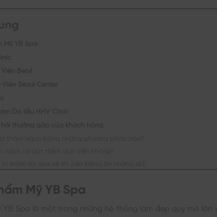
dung
m Mỹ YB Spa
inic
Viện Beryl
 Viện Seoul Center
ic
hám Da liễu HHV Clinic
hỏi thường gặp của khách hàng
 trị thâm nách bằng những phương pháp nào?
âm nách có dứt điểm vĩnh viễn không?
 trị thâm tại spa về thì cần kiêng ăn những gì?
Thẩm Mỹ YB Spa
 YB Spa là một trong những hệ thống làm đẹp quy mô lớn v