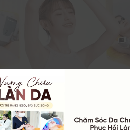
ng Phác Đồ Đa Tầng Đột Phá Như Nano Diamond Light, Laser Và 
Trị Thâm Nách Toàn Diện Và Tận Gốc
o
Chăm Sóc Da Ch
Phục Hồi Làn
tại YB Spa được thiết kế rất linh hoạt, dao động từ 30