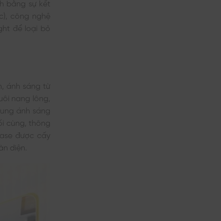
ch bằng sự kết
c), công nghệ
ht để loại bỏ
n, ánh sáng từ
uôi nang lông,
 xung ánh sáng
ối cùng, thông
nase được cấy
àn diện.