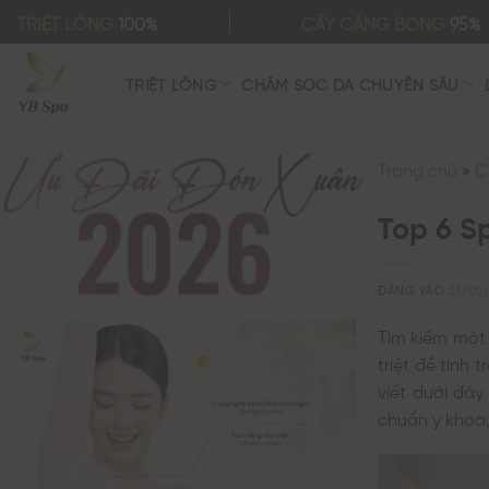
Bỏ
TRIỆT LÔNG
100%
CẤY CĂNG BÓNG
95%
qua
nội
TRIỆT LÔNG
CHĂM SÓC DA CHUYÊN SÂU
dung
Trang chủ
»
C
Top 6 S
ĐĂNG VÀO
31/05
Tìm kiếm mộ
triệt để tình 
viết dưới đây
chuẩn y khoa,