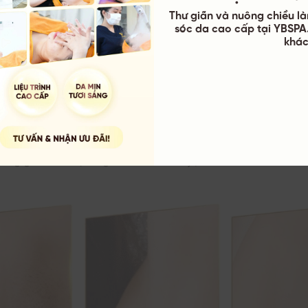
cho một buổi điều trị kết hợp. Hệ thống thường xuyên cun
Thư giãn và nuông chiều là
sóc da cao cấp tại YBSPA.
gói từ 5 đến 10 buổi với mức trợ giá tốt, phù hợp với ngân sá
khác
 viên.
hực tế
giá từ khách hàng cho thấy quy trình thực hiện tại đây diễn r
bề mặt da. Tình trạng sần sùi gai ốc (da gà) giảm thiểu rõ rệ
ch hàng đặc biệt hài lòng về tính minh bạch trong cam kết 
ng gian điều trị riêng tư, vô khuẩn tuyệt đối.