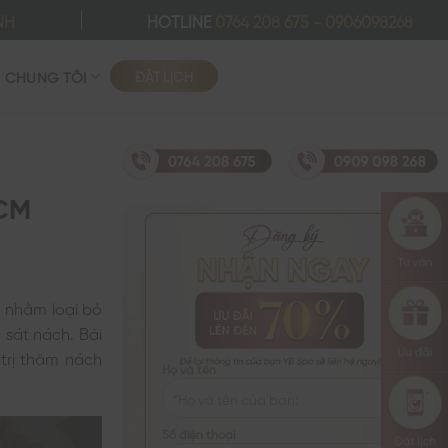
NH
HOTLINE
0764 208 675
-
0906098268
ĐẶT LỊCH
Ề CHÚNG TÔI
HCM
m nhằm loại bỏ
c sát nách. Bài
 trị thâm nách
Họ và tên
Số điện thoại