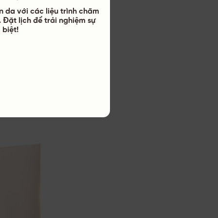
g cấp các gói
n da với các liệu trình chăm
 Đặt lịch để trải nghiệm sự
ch của dân văn
 biệt!
a êm ái, không
t ngay từ buổi
hiệu quả bằng