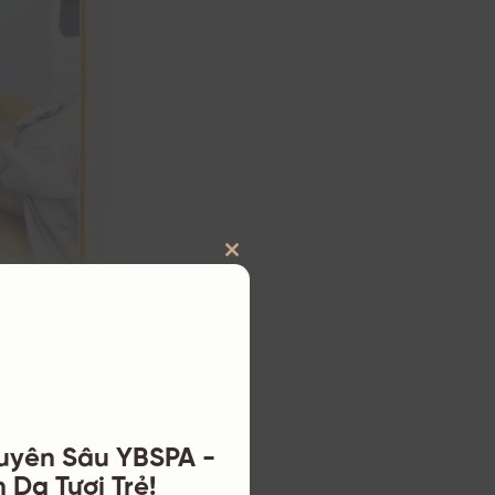
CLOSE
THIS
Meso Giúp Điều
MODULE
uyên Sâu YBSPA -
 Da Tươi Trẻ!
0.000 VNĐ đến