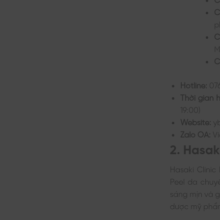
C
p
C
M
C
Hotline:
07
Thời gian 
19:00)
Website:
yb
Zalo OA:
V
2. Hasaki
Hasaki Clinic
Peel da chuy
sáng mịn và g
dược mỹ phẩm