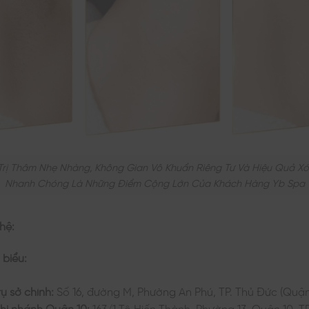
Trị Thâm Nhẹ Nhàng, Không Gian Vô Khuẩn Riêng Tư Và Hiệu Quả X
Nhanh Chóng Là Những Điểm Cộng Lớn Của Khách Hàng Yb Spa
 hệ:
 biểu:
rụ sở chính:
Số 16, đường M, Phường An Phú, TP. Thủ Đức (Quận
hi nhánh Quận 10:
163/1 Tô Hiến Thành, Phường 13, Quận 10, T