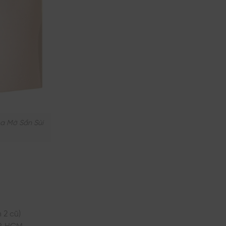
óa Mờ Sần Sùi
 2 cũ)
P. HCM