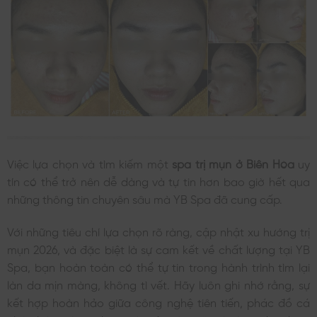
Việc lựa chọn và tìm kiếm một
spa trị mụn ở Biên Hòa
uy
tín có thể trở nên dễ dàng và tự tin hơn bao giờ hết qua
những thông tin chuyên sâu mà YB Spa đã cung cấp.
Với những tiêu chí lựa chọn rõ ràng, cập nhật xu hướng trị
mụn 2026, và đặc biệt là sự cam kết về chất lượng tại YB
Spa, bạn hoàn toàn có thể tự tin trong hành trình tìm lại
làn da mịn màng, không tì vết. Hãy luôn ghi nhớ rằng, sự
kết hợp hoàn hảo giữa công nghệ tiên tiến, phác đồ cá