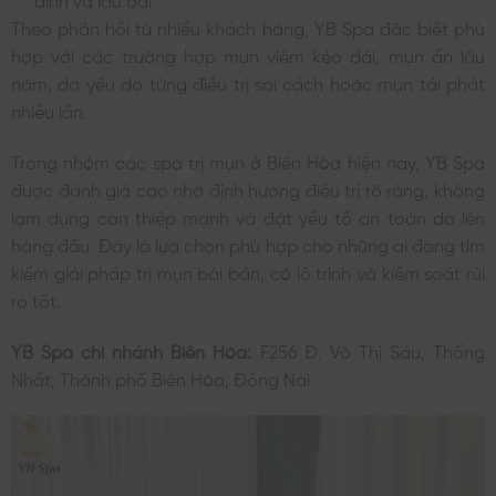
Theo phản hồi từ nhiều khách hàng, YB Spa đặc biệt phù
hợp với các trường hợp mụn viêm kéo dài, mụn ẩn lâu
năm, da yếu do từng điều trị sai cách hoặc mụn tái phát
nhiều lần.
Trong nhóm các spa trị mụn ở Biên Hòa hiện nay, YB Spa
được đánh giá cao nhờ định hướng điều trị rõ ràng, không
lạm dụng can thiệp mạnh và đặt yếu tố an toàn da lên
hàng đầu. Đây là lựa chọn phù hợp cho những ai đang tìm
kiếm giải pháp trị mụn bài bản, có lộ trình và kiểm soát rủi
ro tốt.
YB Spa chi nhánh Biên Hòa:
F256 Đ. Võ Thị Sáu, Thống
Nhất, Thành phố Biên Hòa, Đồng Nai