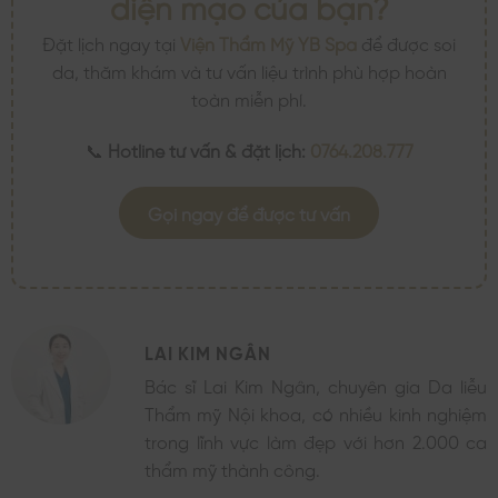
diện mạo của bạn?
Đặt lịch ngay tại
Viện Thẩm Mỹ YB Spa
để được soi
da, thăm khám và tư vấn liệu trình phù hợp hoàn
toàn miễn phí.
📞
Hotline tư vấn & đặt lịch:
0764.208.777
Gọi ngay để được tư vấn
LAI KIM NGÂN
Bác sĩ Lai Kim Ngân, chuyên gia Da liễu
Thẩm mỹ Nội khoa, có nhiều kinh nghiệm
trong lĩnh vực làm đẹp với hơn 2.000 ca
thẩm mỹ thành công.