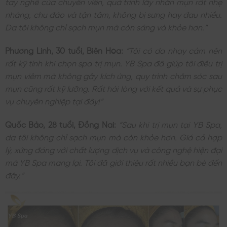
tay nghề của chuyên viên, quá trình lấy nhân mụn rất nhẹ
nhàng, chu đáo và tận tâm, không bị sưng hay đau nhiều.
Da tôi không chỉ sạch mụn mà còn sáng và khỏe hơn.”
Phương Linh, 30 tuổi, Biên Hòa:
“Tôi có da nhạy cảm nên
rất kỹ tính khi chọn spa trị mụn. YB Spa đã giúp tôi điều trị
mụn viêm mà không gây kích ứng, quy trình chăm sóc sau
mụn cũng rất kỹ lưỡng. Rất hài lòng với kết quả và sự phục
vụ chuyên nghiệp tại đây!”
Quốc Bảo, 28 tuổi, Đồng Nai:
“Sau khi trị mụn tại YB Spa,
da tôi không chỉ sạch mụn mà còn khỏe hơn. Giá cả hợp
lý, xứng đáng với chất lượng dịch vụ và công nghệ hiện đại
mà YB Spa mang lại. Tôi đã giới thiệu rất nhiều bạn bè đến
đây.”