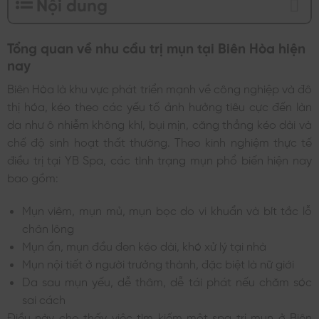
Nội dung
Tổng quan về nhu cầu trị mụn tại Biên Hòa hiện
nay
Biên Hòa là khu vực phát triển mạnh về công nghiệp và đô
thị hóa, kéo theo các yếu tố ảnh hưởng tiêu cực đến làn
da như ô nhiễm không khí, bụi mịn, căng thẳng kéo dài và
chế độ sinh hoạt thất thường. Theo kinh nghiệm thực tế
điều trị tại YB Spa, các tình trạng mụn phổ biến hiện nay
bao gồm:
Mụn viêm, mụn mủ, mụn bọc do vi khuẩn và bít tắc lỗ
chân lông
Mụn ẩn, mụn đầu đen kéo dài, khó xử lý tại nhà
Mụn nội tiết ở người trưởng thành, đặc biệt là nữ giới
Da sau mụn yếu, dễ thâm, dễ tái phát nếu chăm sóc
sai cách
Điều này cho thấy việc tìm kiếm một spa trị mụn ở Biên