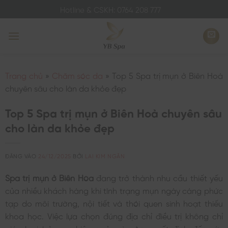
Bỏ
Hotline & CSKH: 0764 208 777
qua
nội
dung
Trang chủ
»
Chăm sóc da
»
Top 5 Spa trị mụn ở Biên Hoà
chuyên sâu cho làn da khỏe đẹp
Top 5 Spa trị mụn ở Biên Hoà chuyên sâu
cho làn da khỏe đẹp
ĐĂNG VÀO
24/12/2025
BỞI
LAI KIM NGÂN
Spa trị mụn ở Biên Hòa
đang trở thành nhu cầu thiết yếu
của nhiều khách hàng khi tình trạng mụn ngày càng phức
tạp do môi trường, nội tiết và thói quen sinh hoạt thiếu
khoa học. Việc lựa chọn đúng địa chỉ điều trị không chỉ
giúp loại bỏ mụn hiệu quả mà còn quyết định đến sức