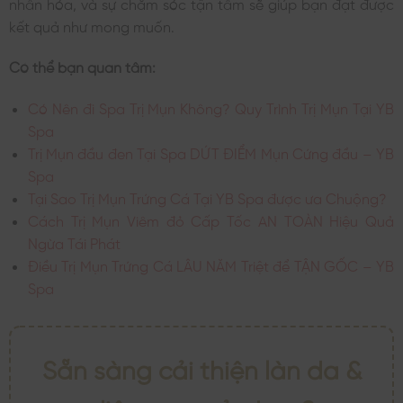
nhân hóa, và sự chăm sóc tận tâm sẽ giúp bạn đạt được
kết quả như mong muốn.
Có thể bạn quan tâm:
Có Nên đi Spa Trị Mụn Không? Quy Trình Trị Mụn Tại YB
Spa
Trị Mụn đầu đen Tại Spa DỨT ĐIỂM Mụn Cứng đầu – YB
Spa
Tại Sao Trị Mụn Trứng Cá Tại YB Spa được ưa Chuộng?
Cách Trị Mụn Viêm đỏ Cấp Tốc AN TOÀN Hiệu Quả
Ngừa Tái Phát
Điều Trị Mụn Trứng Cá LÂU NĂM Triệt để TẬN GỐC – YB
Spa
Sẵn sàng cải thiện làn da &