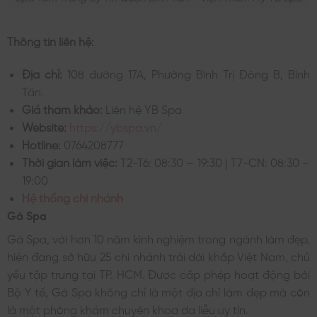
Thông tin liên hệ:
Địa chỉ:
108 đường 17A, Phường Bình Trị Đông B, Bình
Tân.
Giá tham khảo:
Liên hệ YB Spa
Website:
https://ybspa.vn/
Hotline:
0764208777
Thời gian làm việc:
T2-T6: 08:30 – 19:30 | T7-CN: 08:30 –
19:00
Hệ thống chi nhánh
Gà Spa
Gà Spa, với hơn 10 năm kinh nghiệm trong ngành làm đẹp,
hiện đang sở hữu 25 chi nhánh trải dài khắp Việt Nam, chủ
yếu tập trung tại TP. HCM. Được cấp phép hoạt động bởi
Bộ Y tế, Gà Spa không chỉ là một địa chỉ làm đẹp mà còn
là một phòng khám chuyên khoa da liễu uy tín.