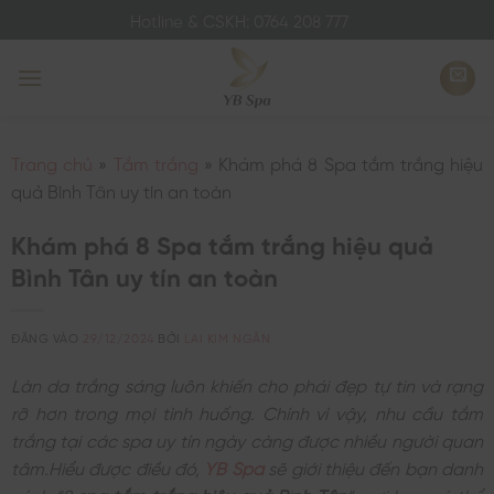
Bỏ
Hotline & CSKH: 0764 208 777
qua
nội
dung
Trang chủ
»
Tắm trắng
»
Khám phá 8 Spa tắm trắng hiệu
quả Bình Tân uy tín an toàn
Khám phá 8 Spa tắm trắng hiệu quả
Bình Tân uy tín an toàn
ĐĂNG VÀO
29/12/2024
BỞI
LAI KIM NGÂN
Làn da trắng sáng luôn khiến cho phái đẹp tự tin và rạng
rỡ hơn trong mọi tình huống. Chính vì vậy, nhu cầu tắm
trắng tại các spa uy tín ngày càng được nhiều người quan
tâm.Hiểu được điều đó,
YB Spa
sẽ giới thiệu đến bạn danh
sách “8
spa tắm trắng hiệu quả Bình Tân
“, nơi bạn có thể