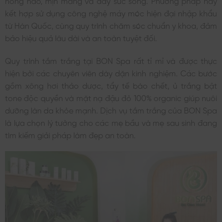
kết hợp sử dụng công nghệ máy móc hiện đại nhập khẩu
từ Hàn Quốc, cùng quy trình chăm sóc chuẩn y khoa, đảm
bảo hiệu quả lâu dài và an toàn tuyệt đối.
Quy trình tắm trắng tại BON Spa rất tỉ mỉ và được thực
hiện bởi các chuyên viên dày dặn kinh nghiệm. Các bước
gồm xông hơi thảo dược, tẩy tế bào chết, ủ trắng bật
tone độc quyền và mặt nạ đậu đỏ 100% organic giúp nuôi
dưỡng làn da khỏe mạnh. Dịch vụ tắm trắng của BON Spa
là lựa chọn lý tưởng cho các mẹ bầu và mẹ sau sinh đang
tìm kiếm giải pháp làm đẹp an toàn.