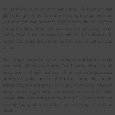
Với hệ thống cơ sở vật chất hiện đại và đội ngũ nhân viên
giàu kinh nghiệm, Gà Spa luôn không ngừng cập nhật các
xu hướng làm đẹp mới nhất. Khách hàng đến với Gà Spa
không chỉ được chăm sóc sắc đẹp mà còn được thăm
khám và kiểm tra tình trạng da miễn phí, giúp đưa ra các
hướng dẫn chăm sóc da tại nhà hiệu quả để đạt kết quả
tối ưu.
Một trong những dịch vụ tắm trắng nổi bật tại Gà Spa là
tắm trắng phi thuyền Hoàng Gia. Phương pháp này sử
dụng máy phi thuyền hiện đại, kết hợp với các nguyên liệu
dưỡng trắng độc quyền tại Gà Spa, mang đến làn da
trắng sáng, mịn màng mà không gây tổn thương. Nếu bạn
đang tìm kiếm giải pháp cho làn da sạm đen và nhiều
khuyết điểm, tắm trắng phi thuyền tại Gà Spa chính là lựa
chọn lý tưởng để làn da bạn trở nên rạng rỡ và khỏe
mạnh.