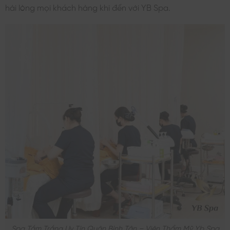
hài lòng mọi khách hàng khi đến với YB Spa.
Spa Tắm Trắng Uy Tín Quận Bình Tân – Viện Thẩm Mỹ Yb Spa