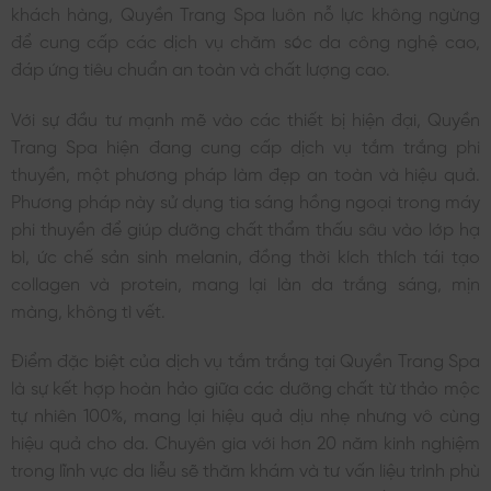
khách hàng, Quyền Trang Spa luôn nỗ lực không ngừng
để cung cấp các dịch vụ chăm sóc da công nghệ cao,
đáp ứng tiêu chuẩn an toàn và chất lượng cao.
Với sự đầu tư mạnh mẽ vào các thiết bị hiện đại, Quyền
Trang Spa hiện đang cung cấp dịch vụ tắm trắng phi
thuyền, một phương pháp làm đẹp an toàn và hiệu quả.
Phương pháp này sử dụng tia sáng hồng ngoại trong máy
phi thuyền để giúp dưỡng chất thẩm thấu sâu vào lớp hạ
bì, ức chế sản sinh melanin, đồng thời kích thích tái tạo
collagen và protein, mang lại làn da trắng sáng, mịn
màng, không tì vết.
Điểm đặc biệt của dịch vụ tắm trắng tại Quyền Trang Spa
là sự kết hợp hoàn hảo giữa các dưỡng chất từ thảo mộc
tự nhiên 100%, mang lại hiệu quả dịu nhẹ nhưng vô cùng
hiệu quả cho da. Chuyên gia với hơn 20 năm kinh nghiệm
trong lĩnh vực da liễu sẽ thăm khám và tư vấn liệu trình phù