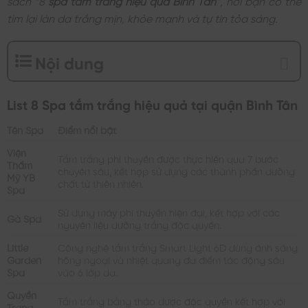
tìm lại làn da trắng mịn, khỏe mạnh và tự tin tỏa sáng.
Nội dung
List 8 Spa tắm trắng hiệu quả tại quận Bình Tân
Tên Spa
Điểm nổi bật
Viện
Tắm trắng phi thuyền được thực hiện qua 7 bước
Thẩm
chuyên sâu, kết hợp sử dụng các thành phần dưỡng
Mỹ YB
chất từ thiên nhiên.
Spa
Sử dụng máy phi thuyền hiện đại, kết hợp với các
Gà Spa
nguyên liệu dưỡng trắng độc quyền.
Little
Công nghệ tắm trắng Smart Light 6D dùng ánh sáng
Garden
hồng ngoại và nhiệt quang đa điểm tác động sâu
Spa
vào 6 lớp da.
Quyền
Tắm trắng bằng thảo dược độc quyền kết hợp với
Trang