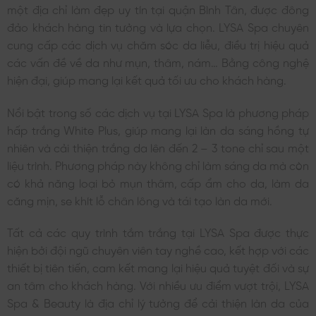
một địa chỉ làm đẹp uy tín tại quận Bình Tân, được đông
đảo khách hàng tin tưởng và lựa chọn. LYSA Spa chuyên
cung cấp các dịch vụ chăm sóc da liễu, điều trị hiệu quả
các vấn đề về da như mụn, thâm, nám… Bằng công nghệ
hiện đại, giúp mang lại kết quả tối ưu cho khách hàng.
Nổi bật trong số các dịch vụ tại LYSA Spa là phương pháp
hấp trắng White Plus, giúp mang lại làn da sáng hồng tự
nhiên và cải thiện trắng da lên đến 2 – 3 tone chỉ sau một
liệu trình. Phương pháp này không chỉ làm sáng da mà còn
có khả năng loại bỏ mụn thâm, cấp ẩm cho da, làm da
căng mịn, se khít lỗ chân lông và tái tạo làn da mới.
Tất cả các quy trình tắm trắng tại LYSA Spa được thực
hiện bởi đội ngũ chuyên viên tay nghề cao, kết hợp với các
thiết bị tiên tiến, cam kết mang lại hiệu quả tuyệt đối và sự
an tâm cho khách hàng. Với nhiều ưu điểm vượt trội, LYSA
Spa & Beauty là địa chỉ lý tưởng để cải thiện làn da của