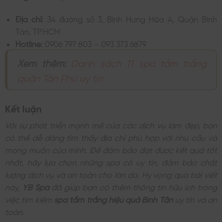
Địa chỉ:
34 đường số 3, Bình Hưng Hòa A, Quận Bình
Tân, TP.HCM
Hotline:
0906 797 803 – 093 373 6879
Xem thêm:
Danh sách 11 spa tắm trắng
quận Tân Phú uy tín
Kết luận
Với sự phát triển mạnh mẽ của các dịch vụ làm đẹp, bạn
có thể dễ dàng tìm thấy địa chỉ phù hợp với nhu cầu và
mong muốn của mình. Để đảm bảo đạt được kết quả tốt
nhất, hãy lựa chọn những spa có uy tín, đảm bảo chất
lượng dịch vụ và an toàn cho làn da. Hy vọng qua bài viết
này,
YB Spa
đã giúp bạn có thêm thông tin hữu ích trong
việc tìm kiếm
spa tắm trắng hiệu quả Bình Tân
uy tín và an
toàn.