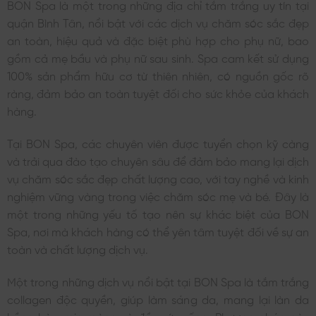
BON Spa là một trong những địa chỉ tắm trắng uy tín tại
quận Bình Tân, nổi bật với các dịch vụ chăm sóc sắc đẹp
an toàn, hiệu quả và đặc biệt phù hợp cho phụ nữ, bao
gồm cả mẹ bầu và phụ nữ sau sinh. Spa cam kết sử dụng
100% sản phẩm hữu cơ từ thiên nhiên, có nguồn gốc rõ
ràng, đảm bảo an toàn tuyệt đối cho sức khỏe của khách
hàng.
Tại BON Spa, các chuyên viên được tuyển chọn kỹ càng
và trải qua đào tạo chuyên sâu để đảm bảo mang lại dịch
vụ chăm sóc sắc đẹp chất lượng cao, với tay nghề và kinh
nghiệm vững vàng trong việc chăm sóc mẹ và bé. Đây là
một trong những yếu tố tạo nên sự khác biệt của BON
Spa, nơi mà khách hàng có thể yên tâm tuyệt đối về sự an
toàn và chất lượng dịch vụ.
Một trong những dịch vụ nổi bật tại BON Spa là tắm trắng
collagen độc quyền, giúp làm sáng da, mang lại làn da
hồng hào, mịn màng và đầy sức sống. Phương pháp này