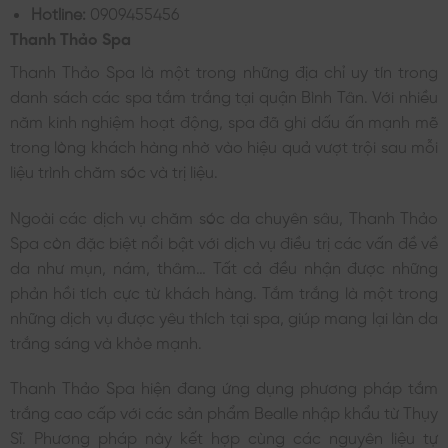
Hotline:
0909455456
Thanh Thảo Spa
Thanh Thảo Spa là một trong những địa chỉ uy tín trong
danh sách các spa tắm trắng tại quận Bình Tân. Với nhiều
năm kinh nghiệm hoạt động, spa đã ghi dấu ấn mạnh mẽ
trong lòng khách hàng nhờ vào hiệu quả vượt trội sau mỗi
liệu trình chăm sóc và trị liệu.
Ngoài các dịch vụ chăm sóc da chuyên sâu, Thanh Thảo
Spa còn đặc biệt nổi bật với dịch vụ điều trị các vấn đề về
da như mụn, nám, thâm… Tất cả đều nhận được những
phản hồi tích cực từ khách hàng. Tắm trắng là một trong
những dịch vụ được yêu thích tại spa, giúp mang lại làn da
trắng sáng và khỏe mạnh.
Thanh Thảo Spa hiện đang ứng dụng phương pháp tắm
trắng cao cấp với các sản phẩm Bealle nhập khẩu từ Thụy
Sĩ. Phương pháp này kết hợp cùng các nguyên liệu tự