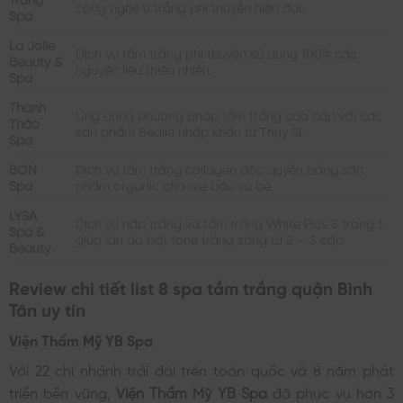
công nghệ ủ trắng phi thuyền hiện đại.
Spa
La Jolie
Dịch vụ tắm trắng phi thuyền sử dụng 100% các
Beauty &
nguyên liệu thiên nhiên.
Spa
Thanh
Ứng dụng phương pháp tắm trắng cao cấp với các
Thảo
sản phẩm Bealle nhập khẩu từ Thụy Sĩ.
Spa
BON
Dịch vụ tắm trắng collagen độc quyền bằng sản
Spa
phẩm organic cho mẹ bầu và bé.
LYSA
Dịch vụ hấp trắng và tắm trắng White Plus 5 trong 1,
Spa &
giúp làn da bật tone trắng sáng từ 2 – 3 cấp.
Beauty
Review chi tiết list 8 spa tắm trắng quận Bình
Tân uy tín
Viện Thẩm Mỹ YB Spa
Với 22 chi nhánh trải dài trên toàn quốc và 8 năm phát
triển bền vững,
Viện Thẩm Mỹ YB Spa
đã phục vụ hơn 3