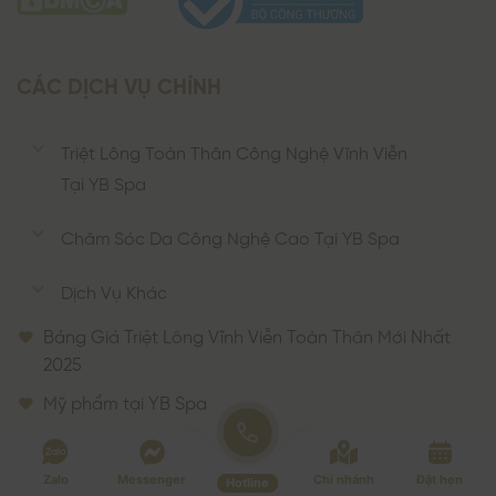
CÁC DỊCH VỤ CHÍNH
Triệt Lông Toàn Thân Công Nghệ Vĩnh Viễn
Tại YB Spa
Chăm Sóc Da Công Nghệ Cao Tại YB Spa
Dịch Vụ Khác
Bảng Giá Triệt Lông Vĩnh Viễn Toàn Thân Mới Nhất
2025
Mỹ phẩm tại YB Spa
TRUY CẬP NHANH
Zalo
Messenger
Chi nhánh
Đặt hẹn
Về chúng tôi
Hotline