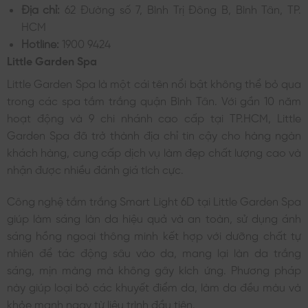
Địa chỉ:
62 Đường số 7, Bình Trị Đông B, Bình Tân, TP.
HCM
Hotline:
1900 9424
Little Garden Spa
Little Garden Spa là một cái tên nổi bật không thể bỏ qua
trong các spa tắm trắng quận Bình Tân. Với gần 10 năm
hoạt động và 9 chi nhánh cao cấp tại TP.HCM, Little
Garden Spa đã trở thành địa chỉ tin cậy cho hàng ngàn
khách hàng, cung cấp dịch vụ làm đẹp chất lượng cao và
nhận được nhiều đánh giá tích cực.
Công nghệ tắm trắng Smart Light 6D tại Little Garden Spa
giúp làm sáng làn da hiệu quả và an toàn, sử dụng ánh
sáng hồng ngoại thông minh kết hợp với dưỡng chất tự
nhiên để tác động sâu vào da, mang lại làn da trắng
sáng, mịn màng mà không gây kích ứng. Phương pháp
này giúp loại bỏ các khuyết điểm da, làm da đều màu và
khỏe mạnh ngay từ liệu trình đầu tiên.