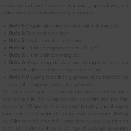
chuẩn quốc tế với 7 bước chuyên sâu, giúp da không chỉ
trắng sáng mà còn khỏe mạnh, mịn màng:
Bước 1:
Chuyên viên kiểm tra và tư vấn tình trạng da
Bước 2:
Tắm sạch toàn thân
Bước 3:
Tẩy tế bào chết toàn thân
Bước 4:
Ủ trắng bằng sữa non cừu Thụy Sĩ
Bước 5:
Ủ tinh chất làm trắng da
Bước 6:
Hấp trắng để đưa các dưỡng chất vào sâu
trong da, giúp da trắng sáng và mịn màng
Bước 7:
Ủ dưỡng toàn thân giúp bảo vệ da khỏi tác hại
của ánh nắng mặt trời và không hồi da
Với đội ngũ chuyên gia giàu kinh nghiệm, và công nghệ
tắm trắng hiện đại, cùng các dịch vụ chăm sóc sắc đẹp
toàn diện, YB Spa tự tin là lựa chọn lý tưởng cho những ai
mong muốn sở hữu làn da trắng sáng, khỏe mạnh. Những
ưu điểm vượt trội như chất lượng dịch vụ cao, quy trình an
toàn, sản phẩm tự nhiên và đội ngũ chuyên nghiệp sẽ làm