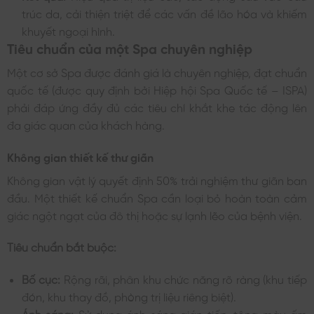
trúc da, cải thiện triệt để các vấn đề lão hóa và khiếm
khuyết ngoại hình.
Tiêu chuẩn của một Spa chuyên nghiệp
Một cơ sở Spa được đánh giá là chuyên nghiệp, đạt chuẩn
quốc tế (được quy định bởi Hiệp hội Spa Quốc tế – ISPA)
phải đáp ứng đầy đủ các tiêu chí khắt khe tác động lên
đa giác quan của khách hàng.
Không gian thiết kế thư giãn
Không gian vật lý quyết định 50% trải nghiệm thư giãn ban
đầu. Một thiết kế chuẩn Spa cần loại bỏ hoàn toàn cảm
giác ngột ngạt của đô thị hoặc sự lạnh lẽo của bệnh viện.
Tiêu chuẩn bắt buộc:
Bố cục:
Rộng rãi, phân khu chức năng rõ ràng (khu tiếp
đón, khu thay đồ, phòng trị liệu riêng biệt).
Ánh sáng:
Sử dụng ánh sáng gián tiếp, tông màu ấm