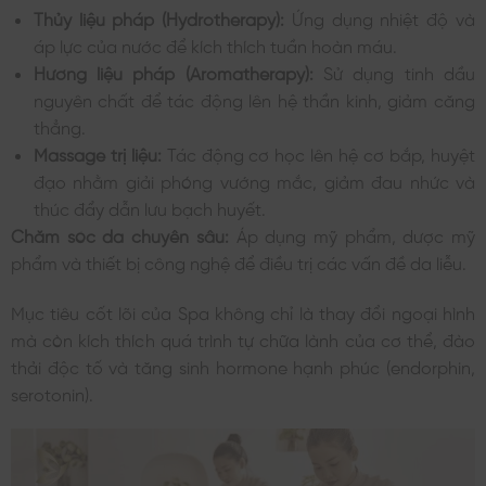
Thủy liệu pháp (Hydrotherapy):
Ứng dụng nhiệt độ và
áp lực của nước để kích thích tuần hoàn máu.
Hương liệu pháp (Aromatherapy):
Sử dụng tinh dầu
nguyên chất để tác động lên hệ thần kinh, giảm căng
thẳng.
Massage trị liệu:
Tác động cơ học lên hệ cơ bắp, huyệt
đạo nhằm giải phóng vướng mắc, giảm đau nhức và
thúc đẩy dẫn lưu bạch huyết.
Chăm sóc da chuyên sâu:
Áp dụng mỹ phẩm, dược mỹ
phẩm và thiết bị công nghệ để điều trị các vấn đề da liễu.
Mục tiêu cốt lõi của Spa không chỉ là thay đổi ngoại hình
mà còn kích thích quá trình tự chữa lành của cơ thể, đào
thải độc tố và tăng sinh hormone hạnh phúc (endorphin,
serotonin).