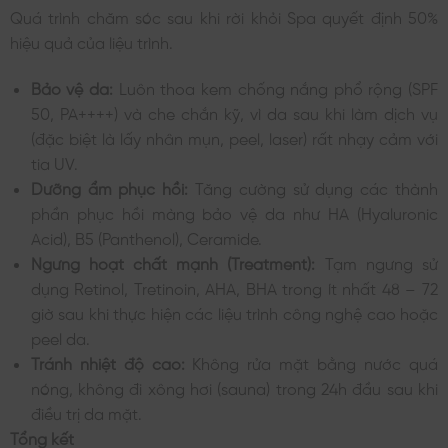
Quá trình chăm sóc sau khi rời khỏi Spa quyết định 50%
hiệu quả của liệu trình.
Bảo vệ da:
Luôn thoa kem chống nắng phổ rộng (SPF
50, PA++++) và che chắn kỹ, vì da sau khi làm dịch vụ
(đặc biệt là lấy nhân mụn, peel, laser) rất nhạy cảm với
tia UV.
Dưỡng ẩm phục hồi:
Tăng cường sử dụng các thành
phần phục hồi màng bảo vệ da như HA (Hyaluronic
Acid), B5 (Panthenol), Ceramide.
Ngưng hoạt chất mạnh (Treatment):
Tạm ngưng sử
dụng Retinol, Tretinoin, AHA, BHA trong ít nhất 48 – 72
giờ sau khi thực hiện các liệu trình công nghệ cao hoặc
peel da.
Tránh nhiệt độ cao:
Không rửa mặt bằng nước quá
nóng, không đi xông hơi (sauna) trong 24h đầu sau khi
điều trị da mặt.
Tổng kết