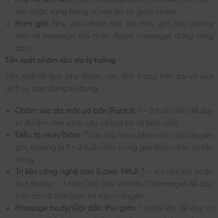
săn chắc vùng bụng, trị rạn da và giảm stress.
Nam giới:
Nhu cầu chăm sóc da mặt, gội đầu dưỡng
sinh và massage thể thao (Sport massage) đang tăng
cao.
Tần suất chăm sóc da lý tưởng
Tần suất đi Spa phụ thuộc vào tình trạng hiện tại và loại
dịch vụ bạn đang sử dụng:
Chăm sóc da mặt cơ bản (Facial):
1 – 2 tuần/lần để duy
trì độ ẩm, làm sạch sâu và loại bỏ tế bào chết.
Điều trị mụn/Nám:
Tuân thủ theo phác đồ của chuyên
gia, thường là 1 – 2 tuần/lần trong giai đoạn điều trị tấn
công.
Trị liệu công nghệ cao (Laser, Hifu):
3 – 4 tuần/lần hoặc
từ 6 tháng – 1 năm/lần (đối với Hifu/Thermage) để cấu
trúc da có thời gian tái tạo collagen.
Massage body/Gội đầu thư giãn:
1 tuần/lần để duy trì