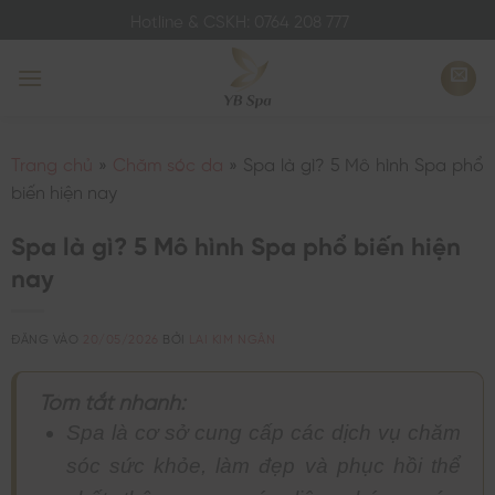
Bỏ
Hotline & CSKH: 0764 208 777
qua
nội
dung
Trang chủ
»
Chăm sóc da
»
Spa là gì? 5 Mô hình Spa phổ
biến hiện nay
Spa là gì? 5 Mô hình Spa phổ biến hiện
nay
ĐĂNG VÀO
20/05/2026
BỞI
LAI KIM NGÂN
Tóm tắt nhanh:
Spa là cơ sở cung cấp các dịch vụ chăm
sóc sức khỏe, làm đẹp và phục hồi thể