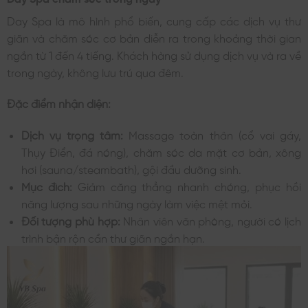
Day Spa là mô hình phổ biến, cung cấp các dịch vụ thư
giãn và chăm sóc cơ bản diễn ra trong khoảng thời gian
ngắn từ 1 đến 4 tiếng. Khách hàng sử dụng dịch vụ và ra về
trong ngày, không lưu trú qua đêm.
Đặc điểm nhận diện:
Dịch vụ trọng tâm:
Massage toàn thân (cổ vai gáy,
Thụy Điển, đá nóng), chăm sóc da mặt cơ bản, xông
hơi (sauna/steambath), gội đầu dưỡng sinh.
Mục đích:
Giảm căng thẳng nhanh chóng, phục hồi
năng lượng sau những ngày làm việc mệt mỏi.
Đối tượng phù hợp:
Nhân viên văn phòng, người có lịch
trình bận rộn cần thư giãn ngắn hạn.