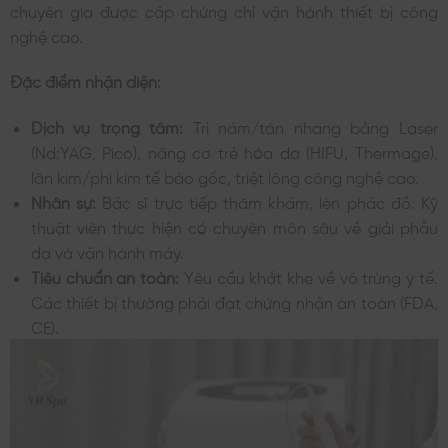
chuyên gia được cấp chứng chỉ vận hành thiết bị công
nghệ cao.
Đặc điểm nhận diện:
Dịch vụ trọng tâm:
Trị nám/tàn nhang bằng Laser
(Nd:YAG, Pico), nâng cơ trẻ hóa da (HIFU, Thermage),
lăn kim/phi kim tế bào gốc, triệt lông công nghệ cao.
Nhân sự:
Bác sĩ trực tiếp thăm khám, lên phác đồ. Kỹ
thuật viên thực hiện có chuyên môn sâu về giải phẫu
da và vận hành máy.
Tiêu chuẩn an toàn:
Yêu cầu khắt khe về vô trùng y tế.
Các thiết bị thường phải đạt chứng nhận an toàn (FDA,
CE).