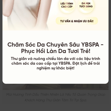
Khu vệ sinh/Xông hơi: Mùi hương thanh lọc, kháng
khuẩn (Tràm trà, Bạch đàn).
Tính đồng nhất:
Mùi hương phải dịu nhẹ, lan tỏa đều,
không gắt, không gây dị ứng mũi cho khách hàng.
Chăm Sóc Da Chuyên Sâu YBSPA -
Phục Hồi Làn Da Tươi Trẻ!
Thư giãn và nuông chiều làn da với các liệu trình
chăm sóc da cao cấp tại YBSPA. Đặt lịch để trải
nghiệm sự khác biệt!
Mùi Hương Tinh Dầu Thiên Nhiên Là Yếu Tố Quan Trọng Giúp
Khách Hàng Thư Giãn Tâm Trí Tại Spa.