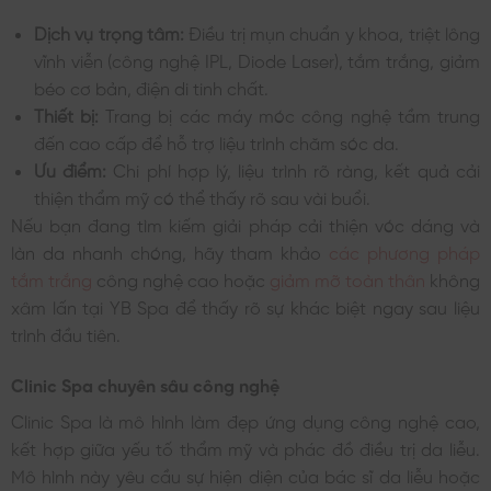
Dịch vụ trọng tâm:
Điều trị mụn chuẩn y khoa, triệt lông
vĩnh viễn (công nghệ IPL, Diode Laser), tắm trắng, giảm
béo cơ bản, điện di tinh chất.
Thiết bị:
Trang bị các máy móc công nghệ tầm trung
đến cao cấp để hỗ trợ liệu trình chăm sóc da.
Ưu điểm:
Chi phí hợp lý, liệu trình rõ ràng, kết quả cải
thiện thẩm mỹ có thể thấy rõ sau vài buổi.
Nếu bạn đang tìm kiếm giải pháp cải thiện vóc dáng và
làn da nhanh chóng, hãy tham khảo
các phương pháp
tắm trắng
công nghệ cao hoặc
giảm mỡ toàn thân
không
xâm lấn tại YB Spa để thấy rõ sự khác biệt ngay sau liệu
trình đầu tiên.
Clinic Spa chuyên sâu công nghệ
Clinic Spa là mô hình làm đẹp ứng dụng công nghệ cao,
kết hợp giữa yếu tố thẩm mỹ và phác đồ điều trị da liễu.
Mô hình này yêu cầu sự hiện diện của bác sĩ da liễu hoặc