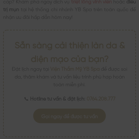
cấp? Khám phá ngay dịch vụ
triệt lông vĩnh viễn
hoặc
điều
trị mụn
tại hệ thống chi nhánh YB Spa trên toàn quốc để
nhận ưu đãi hấp dẫn hôm nay!
Sẵn sàng cải thiện làn da &
diện mạo của bạn?
Đặt lịch ngay tại
Viện Thẩm Mỹ YB Spa
để được soi
da, thăm khám và tư vấn liệu trình phù hợp hoàn
toàn miễn phí.
📞
Hotline tư vấn & đặt lịch:
0764.208.777
Gọi ngay để được tư vấn