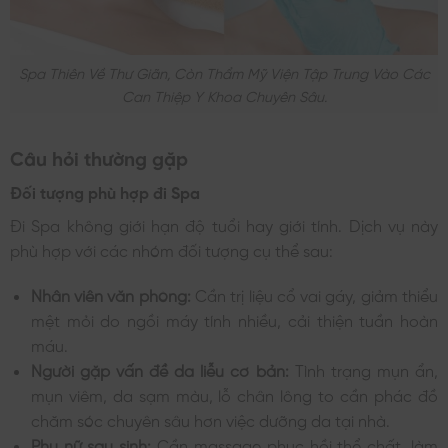
Spa Thiên Về Thư Giãn, Còn Thẩm Mỹ Viện Tập Trung Vào Các
Can Thiệp Y Khoa Chuyên Sâu.
Câu hỏi thường gặp
Đối tượng phù hợp đi Spa
Đi Spa không giới hạn độ tuổi hay giới tính. Dịch vụ này
phù hợp với các nhóm đối tượng cụ thể sau:
Nhân viên văn phòng:
Cần trị liệu cổ vai gáy, giảm thiểu
mệt mỏi do ngồi máy tính nhiều, cải thiện tuần hoàn
máu.
Người gặp vấn đề da liễu cơ bản:
Tình trạng mụn ẩn,
mụn viêm, da sạm màu, lỗ chân lông to cần phác đồ
chăm sóc chuyên sâu hơn việc dưỡng da tại nhà.
Phụ nữ sau sinh:
Cần massage phục hồi thể chất, làm