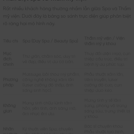
Rất nhiều khách hàng thường nhầm lẫn giữa Spa và Thẩm
mỹ viện. Dưới đây là bảng so sánh trực diện giúp phân biệt
rõ ràng hai mô hình này.
Thẩm mỹ viện / Viện
Tiêu chí
Spa (Day Spa / Beauty Spa)
thẩm mỹ y khoa
Mục
Thay đổi diện mạo, can
Thư giãn, chăm sóc, duy trì
đích
thiệp cấu trúc, điều trị
vẻ đẹp, điều trị da cơ bản.
chính
bệnh lý da phức tạp.
Massage, bôi thoa mỹ phẩm,
Phẫu thuật xâm lấn,
Phương
công nghệ không xâm lấn
tiêm truyền, laser
pháp
(laser cường độ thấp, ánh
cường độ cao, can
sáng sinh học).
thiệp dao kéo.
Mang tính y tế lâm
Mang tính chữa lành tâm
Không
sàng, phòng vô trùng
hồn, yên tĩnh, ánh sáng mờ,
gian
sáng sủa, trang thiết bị
âm nhạc êm dịu.
y khoa.
Bác sĩ chuyên khoa
Nhân
Kỹ thuật viên Spa, chuyên
Phẫu thuật tạo hình,
sự thực
viên chăm sóc da, chuyên