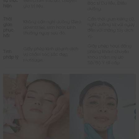
Bác sĩ Da liễu, Điều
hiện
gia trị liệu.
dưỡng.
Thời
Cần thời gian kiêng cữ,
Không cần nghỉ dưỡng (Zero
gian
nghỉ dưỡng từ vài ngày
downtime), sinh hoạt bình
phục
đến vài tháng tùy dịch
thường ngay sau đó.
hồi
vụ.
Giấy phép hoạt động
Giấy phép kinh doanh dịch
Tính
phòng khám chuyên
vụ chăm sóc sắc đẹp,
pháp lý
khoa thẩm mỹ do
massage.
Sở/Bộ Y tế cấp.