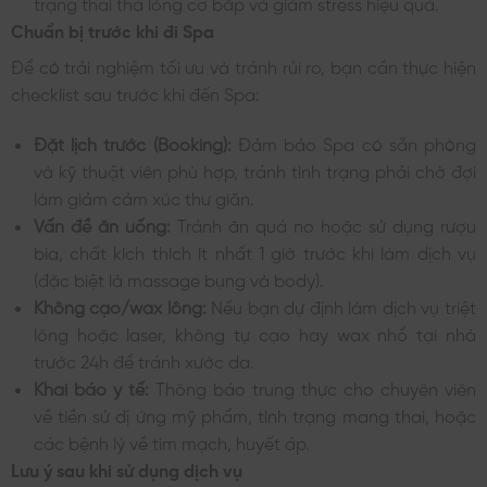
trạng thái thả lỏng cơ bắp và giảm stress hiệu quả.
Chuẩn bị trước khi đi Spa
Để có trải nghiệm tối ưu và tránh rủi ro, bạn cần thực hiện
checklist sau trước khi đến Spa:
Đặt lịch trước (Booking):
Đảm bảo Spa có sẵn phòng
và kỹ thuật viên phù hợp, tránh tình trạng phải chờ đợi
làm giảm cảm xúc thư giãn.
Vấn đề ăn uống:
Tránh ăn quá no hoặc sử dụng rượu
bia, chất kích thích ít nhất 1 giờ trước khi làm dịch vụ
(đặc biệt là massage bụng và body).
Không cạo/wax lông:
Nếu bạn dự định làm dịch vụ triệt
lông hoặc laser, không tự cạo hay wax nhổ tại nhà
trước 24h để tránh xước da.
Khai báo y tế:
Thông báo trung thực cho chuyên viên
về tiền sử dị ứng mỹ phẩm, tình trạng mang thai, hoặc
các bệnh lý về tim mạch, huyết áp.
Lưu ý sau khi sử dụng dịch vụ