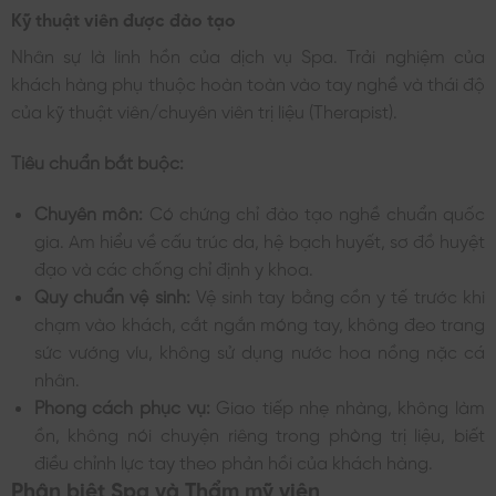
Kỹ thuật viên được đào tạo
Nhân sự là linh hồn của dịch vụ Spa. Trải nghiệm của
khách hàng phụ thuộc hoàn toàn vào tay nghề và thái độ
của kỹ thuật viên/chuyên viên trị liệu (Therapist).
Tiêu chuẩn bắt buộc:
Chuyên môn:
Có chứng chỉ đào tạo nghề chuẩn quốc
gia. Am hiểu về cấu trúc da, hệ bạch huyết, sơ đồ huyệt
đạo và các chống chỉ định y khoa.
Quy chuẩn vệ sinh:
Vệ sinh tay bằng cồn y tế trước khi
chạm vào khách, cắt ngắn móng tay, không đeo trang
sức vướng víu, không sử dụng nước hoa nồng nặc cá
nhân.
Phong cách phục vụ:
Giao tiếp nhẹ nhàng, không làm
ồn, không nói chuyện riêng trong phòng trị liệu, biết
điều chỉnh lực tay theo phản hồi của khách hàng.
Phân biệt Spa và Thẩm mỹ viện