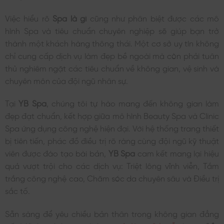
Việc hiểu rõ
Spa là gì
cũng như phân biệt được các mô
hình Spa và tiêu chuẩn chuyên nghiệp sẽ giúp bạn trở
thành một khách hàng thông thái. Một cơ sở uy tín không
chỉ cung cấp dịch vụ làm đẹp bề ngoài mà còn phải tuân
thủ nghiêm ngặt các tiêu chuẩn về không gian, vệ sinh và
chuyên môn của đội ngũ nhân sự.
Tại
YB Spa
, chúng tôi tự hào mang đến không gian làm
đẹp đạt chuẩn, kết hợp giữa mô hình Beauty Spa và Clinic
Spa ứng dụng công nghệ hiện đại. Với hệ thống trang thiết
bị tiên tiến, phác đồ điều trị rõ ràng cùng đội ngũ kỹ thuật
viên được đào tạo bài bản,
YB Spa
cam kết mang lại hiệu
quả vượt trội cho các dịch vụ: Triệt lông vĩnh viễn, Tắm
trắng công nghệ cao, Chăm sóc da chuyên sâu và Điều trị
sắc tố.
Sẵn sàng để yêu chiều bản thân trong không gian đẳng