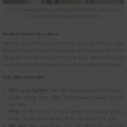
Dịch Vụ Home Spa Mang Trải Nghiệm Chăm Sóc Sắc Đẹp Và
Thư Giãn Đến Tận Ngôi Nhà Của Bạn.
Medical Spa trị liệu y khoa
Medical Spa (Med Spa) là mô hình cao cấp, kết hợp giữa
phòng khám y khoa và không gian spa thư giãn. Mọi hoạt
động tại đây đều mang tính chất y tế, được kiểm soát
chặt chẽ bởi bác sĩ chuyên khoa có giấy phép hành nghề.
Đặc điểm nhận diện:
Dịch vụ trọng tâm:
Tiêm filler/botox, căng chỉ collagen,
truyền trắng, tiêm meso (mesotherapy), peel da hóa
học sâu.
Pháp lý:
Bắt buộc có giấy phép hoạt động phòng
khám chuyên khoa da liễu/thẩm mỹ do Sở Y tế cấp.
Kết quả:
Hiệu quả trị liệu cao, tác động sâu vào cấu