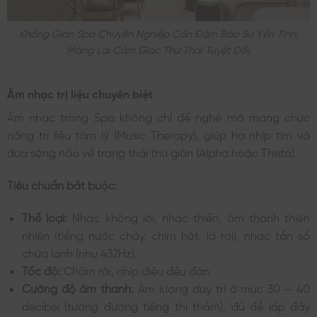
Không Gian Spa Chuyên Nghiệp Cần Đảm Bảo Sự Yên Tĩnh,
Mang Lại Cảm Giác Thư Thái Tuyệt Đối.
Âm nhạc trị liệu chuyên biệt
Âm nhạc trong Spa không chỉ để nghe mà mang chức
năng trị liệu tâm lý (Music Therapy), giúp hạ nhịp tim và
đưa sóng não về trạng thái thư giãn (Alpha hoặc Theta).
Tiêu chuẩn bắt buộc:
Thể loại:
Nhạc không lời, nhạc thiền, âm thanh thiên
nhiên (tiếng nước chảy, chim hót, lá rơi), nhạc tần số
chữa lành (như 432Hz).
Tốc độ:
Chậm rãi, nhịp điệu đều đặn.
Cường độ âm thanh:
Âm lượng duy trì ở mức 30 – 40
decibel (tương đương tiếng thì thầm), đủ để lấp đầy