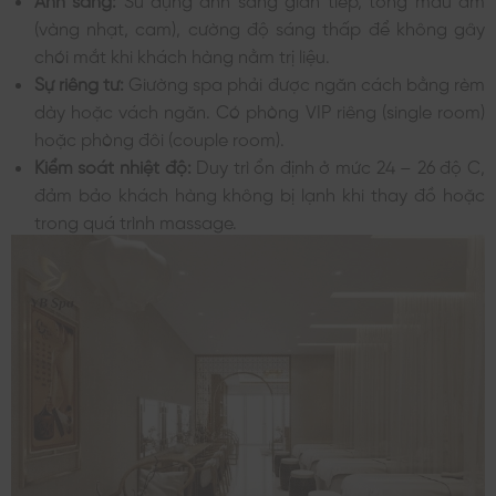
(vàng nhạt, cam), cường độ sáng thấp để không gây
chói mắt khi khách hàng nằm trị liệu.
Sự riêng tư:
Giường spa phải được ngăn cách bằng rèm
dày hoặc vách ngăn. Có phòng VIP riêng (single room)
hoặc phòng đôi (couple room).
Kiểm soát nhiệt độ:
Duy trì ổn định ở mức 24 – 26 độ C,
đảm bảo khách hàng không bị lạnh khi thay đồ hoặc
trong quá trình massage.