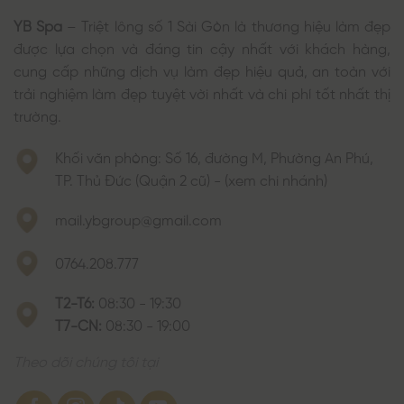
YB Spa
– Triệt lông số 1 Sài Gòn là thương hiệu làm đẹp
được lựa chọn và đáng tin cậy nhất với khách hàng,
cung cấp những dịch vụ làm đẹp hiệu quả, an toàn với
trải nghiệm làm đẹp tuyệt vời nhất và chi phí tốt nhất thị
trường.
Khối văn phòng: Số 16, đường M, Phường An Phú,
TP. Thủ Đức (Quận 2 cũ) - (xem chi nhánh)
mail.ybgroup@gmail.com
0764.208.777
T2-T6:
08:30 - 19:30
T7-CN:
08:30 - 19:00
Theo dõi chúng tôi tại