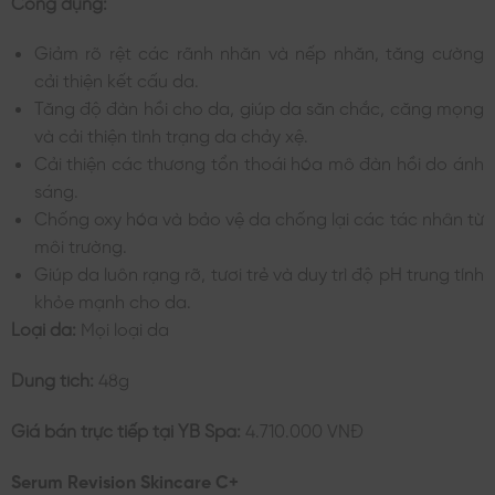
Công dụng:
Giảm rõ rệt các rãnh nhăn và nếp nhăn, tăng cường
cải thiện kết cấu da.
Tăng độ đàn hồi cho da, giúp da săn chắc, căng mọng
và cải thiện tình trạng da chảy xệ.
Cải thiện các thương tổn thoái hóa mô đàn hồi do ánh
sáng.
Chống oxy hóa và bảo vệ da chống lại các tác nhân từ
môi trường.
Giúp da luôn rạng rỡ, tươi trẻ và duy trì độ pH trung tính
khỏe mạnh cho da.
Loại da:
Mọi loại da
Dung tích:
48g
Giá bán trực tiếp tại YB Spa:
4.710.000 VNĐ
Serum Revision Skincare C+