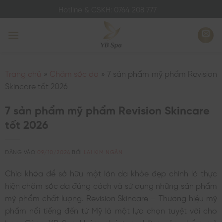
Bỏ
Hotline & CSKH: 0764 208 777
qua
nội
dung
Trang chủ
»
Chăm sóc da
»
7 sản phẩm mỹ phẩm Revision
Skincare tốt 2026
7 sản phẩm mỹ phẩm Revision Skincare
tốt 2026
ĐĂNG VÀO
09/10/2024
BỞI
LAI KIM NGÂN
Chìa khóa để sở hữu một làn da khỏe đẹp chính là thực
hiện chăm sóc da đúng cách và sử dụng những sản phẩm
mỹ phẩm chất lượng. Revision Skincare – Thương hiệu mỹ
phẩm nổi tiếng đến từ Mỹ là một lựa chọn tuyệt vời cho
bạn. Cùng YB Spa khám phá top những sản phẩm mỹ