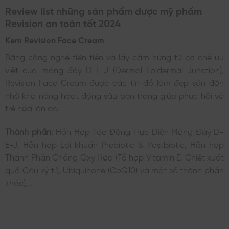
Review list những sản phẩm dược mỹ phẩm
Revision an toàn tốt 2024
Kem Revision Face Cream
Bằng công nghệ tiên tiến và lấy cảm hứng từ cơ chế ưu
việt của màng đáy D-E-J (Dermal-Epidermal Junction),
Revision Face Cream được các tín đồ làm đẹp săn đón
nhờ khả năng hoạt động sâu bên trong giúp phục hồi và
trẻ hóa làn da.
Thành phần:
Hỗn Hợp Tác Động Trực Diện Màng Đáy D-
E-J, Hỗn hợp Lợi khuẩn Prebiotic & Postbiotic, Hỗn hợp
Thành Phần Chống Oxy Hóa (Tổ hợp Vitamin E, Chiết xuất
quả Câu kỷ tử, Ubiquinone (CoQ10) và một số thành phần
khác),…