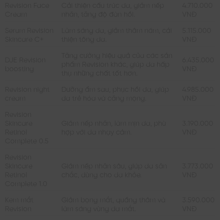
Revision Face
Cải thiện cấu trúc da, giảm nếp
4.710.000
Cream
nhăn, tăng độ đàn hồi.
VNĐ
Serum Revision
Làm sáng da, giảm thâm nám, cải
5.115.000
Skincare C+
thiện tông da.
VNĐ
Tăng cường hiệu quả của các sản
DJE Revision
6.435.000
phẩm Revision khác, giúp da hấp
boosting
VNĐ
thụ những chất tốt hơn.
Revision night
Dưỡng ẩm sau, phục hồi da, giúp
4.985.000
cream
da trẻ hóa và căng mọng.
VNĐ
Revision
Skincare
Giảm nếp nhăn, làm mịn da, phù
3.190.000
Retinol
hợp với da nhạy cảm.
VNĐ
Complete 0.5
Revision
Skincare
Giảm nếp nhăn sâu, giúp da săn
3.773.000
Retinol
chắc, dùng cho da khỏe.
VNĐ
Complete 1.0
Kem mắt
Giảm bọng mắt, quầng thâm và
3.590.000
Revision
làm sáng vùng da mắt.
VNĐ