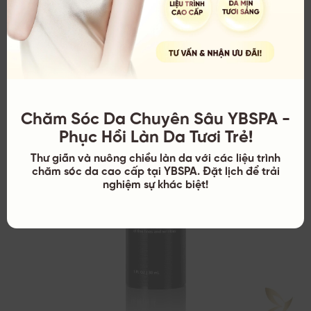
Bakuchiol, chiết xuất rễ cây Ophiopogon japonicus, THD
Ascorbate (Vitamin C), chiết xuất mè.
Chăm Sóc Da Chuyên Sâu YBSPA -
Phục Hồi Làn Da Tươi Trẻ!
Thư giãn và nuông chiều làn da với các liệu trình
chăm sóc da cao cấp tại YBSPA. Đặt lịch để trải
nghiệm sự khác biệt!