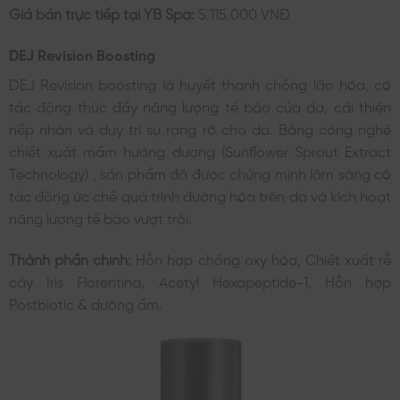
Giá bán trực tiếp tại YB Spa:
5.115.000 VNĐ
DEJ Revision Boosting
DEJ Revision boosting là huyết thanh chống lão hóa, có
tác động thúc đẩy năng lượng tế bào của da, cải thiện
nếp nhăn và duy trì sự rạng rỡ cho da. Bằng công nghệ
chiết xuất mầm hướng dương (Sunflower Sprout Extract
Technology) , sản phẩm đã được chứng minh lâm sàng có
tác động ức chế quá trình đường hóa trên da và kích hoạt
năng lượng tế bào vượt trội.
Thành phần chính:
Hỗn hợp chống oxy hóa, Chiết xuất rễ
cây Iris Florentina, Acetyl Hexapeptide-1, Hỗn hợp
Postbiotic & dưỡng ẩm.