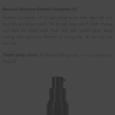
Revision Skincare Retinol Complete 1.0
Retinol Complete 1.0 là giải pháp hoàn hảo đem lại cho
bạn làn da khỏe mạnh. Với sự kết hợp của 5 chất chống
oxy hóa và chiết xuất thực vật, sản phẩm giúp tăng
cường hiệu quả của Retinol và cung cấp độ ẩm lâu dài
cho da.
Thành phần chính:
2% Retinol đông lạnh + nước băng tan
Thụy Sĩ.