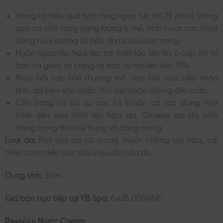
Mang lại hiệu quả bật tông ngay tức thì (15 phút) thông
qua cơ chế tăng năng lượng ti thể, kích hoạt các hoạt
động nuôi dưỡng tế bào da từ sâu bên trong.
Ngăn ngừa lão hóa da, tái thiết lập làn da ở cấp độ tế
bào và giảm số lượng tế bào hư hại lên đến 39%.
Phục hồi các tổn thương mô đàn hồi: các nếp nhăn
tĩnh, da kém săn chắc, thô ráp hoặc không đều màu.
Cân bằng và tối ưu các lợi khuẩn có tác động mật
thiết đến quá trình lão hóa da. Giuwax làn da luôn
trong trạng thái trẻ trung và căng mọng.
Loại da:
Mọi loại da có mong muốn chống lão hóa, cải
thiện toàn diện các dấu hiệu lão hóa da.
Dung tích:
30ml
Giá bán trực tiếp tại YB Spa:
6.435.000VNĐ
Revision Night Cream