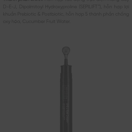
D-E-J, Dipalmitoyl Hydroxyproline (SEPILIFT™), hỗn hợp lợi
khuẩn Prebiotic & Postbiotic, hỗn hợp 5 thành phần chống
oxy hóa, Cucumber Fruit Water.