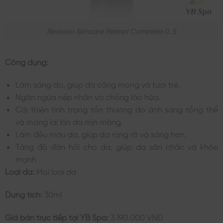
Revision Skincare Retinol Complete 0. 5
Công dụng:
Làm sáng da, giúp da căng mọng và tươi trẻ.
Ngăn ngừa nếp nhăn và chống lão hóa.
Cải thiện tình trạng tổn thương do ánh sáng tổng thể
và mang lại làn da mịn màng.
Làm đều màu da, giúp da rạng rỡ và sáng hơn.
Tăng độ đàn hồi cho da, giúp da săn chắc và khỏe
mạnh.
Loại da:
Mọi loại da
Dung tích:
30ml
Giá bán trực tiếp tại YB Spa:
3.190.000 VNĐ