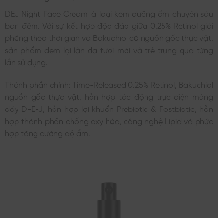
DEJ Night Face Cream là loại kem dưỡng ẩm chuyên sâu
ban đêm. Với sự kết hợp độc đáo giữa 0,25% Retinol giải
phóng theo thời gian và Bakuchiol có nguồn gốc thực vật,
sản phẩm đem lại làn da tươi mới và trẻ trung qua từng
lần sử dụng.
Thành phần chính: Time-Released 0.25% Retinol, Bakuchiol
nguồn gốc thực vật, hỗn hợp tác động trực diện màng
đáy D-E-J, hỗn hợp lợi khuẩn Prebiotic & Postbiotic, hỗn
hợp thành phần chống oxy hóa, công nghệ Lipid và phức
hợp tăng cường độ ẩm.