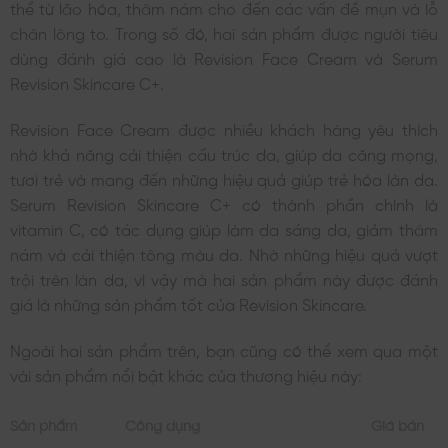
thể từ lão hóa, thâm nám cho đến các vấn đề mụn và lỗ
chân lông to. Trong số đó, hai sản phẩm được người tiêu
dùng đánh giá cao là Revision Face Cream và Serum
Revision Skincare C+.
Revision Face Cream được nhiều khách hàng yêu thích
nhờ khả năng cải thiện cấu trúc da, giúp da căng mọng,
tươi trẻ và mang đến những hiệu quả giúp trẻ hóa làn da.
Serum Revision Skincare C+ có thành phần chính là
vitamin C, có tác dụng giúp làm da sáng da, giảm thâm
nám và cải thiện tông màu da. Nhờ những hiệu quả vượt
trội trên làn da, vì vậy mà hai sản phẩm này được đánh
giá là những sản phẩm tốt của Revision Skincare.
Ngoài hai sản phẩm trên, bạn cũng có thể xem qua một
vài sản phẩm nổi bật khác của thương hiệu này:
Sản phẩm
Công dụng
Giá bán