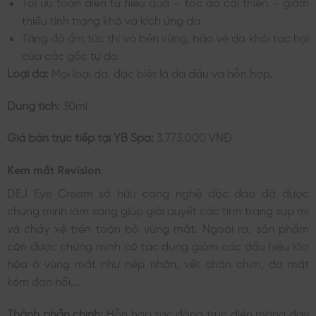
Tối ưu toàn diện từ hiệu quả – tốc độ cải thiện – giảm
thiểu tình trạng khô và kích ứng da.
Tăng độ ẩm tức thì và bền vững, bảo vệ da khỏi tác hại
của các gốc tự do.
Loại da:
Mọi loại da, đặc biệt là da dầu và hỗn hợp.
Dung tích:
30ml
Giá bán trực tiếp tại YB Spa:
3.773.000 VNĐ
Kem mắt Revision
DEJ Eye Cream sở hữu công nghệ độc đáo đã được
chứng minh lâm sàng giúp giải quyết các tình trạng sụp mí
và chảy xệ trên toàn bộ vùng mắt. Ngoài ra, sản phẩm
còn được chứng minh có tác dụng giảm các dấu hiệu lão
hóa ở vùng mắt như nếp nhăn, vết chân chim, da mắt
kém đàn hồi,…
Thành phần chính:
Hỗn hợp tác động trực diện màng đáy