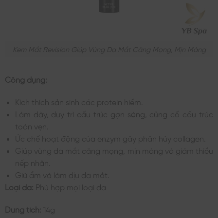
Kem Mắt Revision Giúp Vùng Da Mắt Căng Mọng, Mịn Màng
Công dụng:
Kích thích sản sinh các protein hiếm.
Làm dày, duy trì cấu trúc gợn sóng, củng cố cấu trúc
toàn vẹn.
Ức chế hoạt động của enzym gây phân hủy collagen.
Giúp vùng da mắt căng mọng, mịn màng và giảm thiểu
nếp nhăn.
Giữ ẩm và làm dịu da mắt.
Loại da:
Phù hợp mọi loại da
Dung tích:
14g