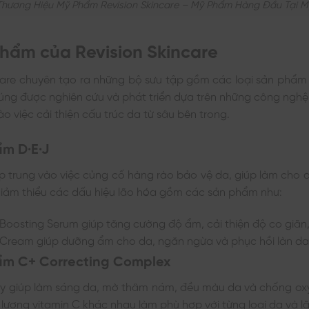
Thương Hiệu Mỹ Phẩm Revision Skincare – Mỹ Phẩm Hàng Đầu Tại M
hẩm của Revision Skincare
care chuyên tạo ra những bộ sưu tập gồm các loại sản phẩm
húng được nghiên cứu và phát triển dựa trên những công nghệ
ào việc cải thiện cấu trúc da từ sâu bên trong.
m D·E·J
p trung vào việc củng cố hàng rào bảo vệ da, giúp làm cho
giảm thiểu các dấu hiệu lão hóa gồm các sản phẩm như:
y Boosting Serum giúp tăng cường độ ẩm, cải thiện độ co giãn
 Cream giúp dưỡng ẩm cho da, ngăn ngừa và phục hồi làn da
ẩm C+ Correcting Complex
ày giúp làm sáng da, mờ thâm nám, đều màu da và chống oxy
ượng vitamin C khác nhau làm phù hợp với từng loại da và l