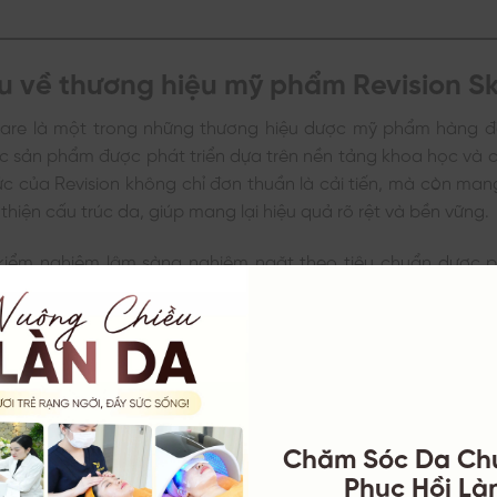
ệu về thương hiệu mỹ phẩm Revision S
ncare là một trong những thương hiệu dược mỹ phẩm hàng đ
ác sản phẩm được phát triển dựa trên nền tảng khoa học và 
ức của Revision không chỉ đơn thuần là cải tiến, mà còn man
 thiện cấu trúc da, giúp mang lại hiệu quả rõ rệt và bền vững.
h kiểm nghiệm lâm sàng nghiêm ngặt theo tiêu chuẩn dược p
khẳng định được vị thế dẫn đầu trong lĩnh vực chăm sóc da 
. Sự kết hợp hoàn hảo giữa đổi mới công nghệ và thành ph
ng hiệu này trở thành lựa chọn hàng đầu cho những ai tìm k
n toàn và hiệu quả.
Chăm Sóc Da Ch
Phục Hồi Làn