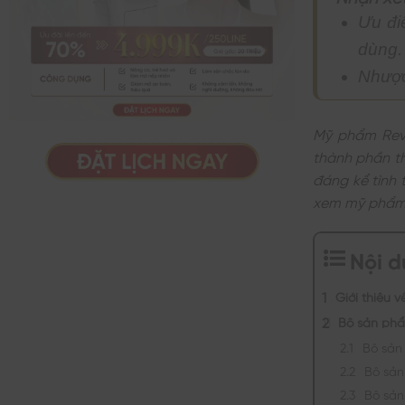
Ưu đi
dùng.
Nhược
Mỹ phẩm Revis
thành phần th
đáng kể tình
xem mỹ phẩm R
Nội 
Giới thiệu 
Bộ sản phẩ
Bộ sản
Bộ sản
Bộ sản