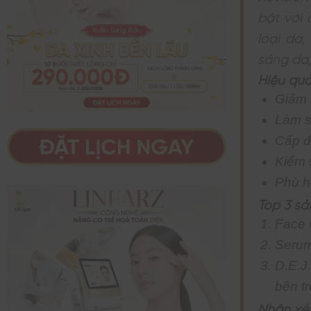
bật với 
loại da
sáng da,
Hiệu quả
Giảm 
Làm s
Cấp đ
Kiểm 
Phù h
Top 3 sả
Face 
Serum
D.E.J
bên t
Nhận xé