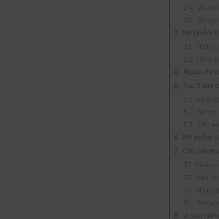
Bộ sả
Bộ sả
Mỹ phẩm Re
Thành 
Hiệu q
Người dùng
Top 3 sản 
Kem Re
Serum 
DEJ re
Mỹ phẩm Re
Câu hỏi th
Revisio
Sản ph
Mỹ phẩ
Revisi
Vì sao nên