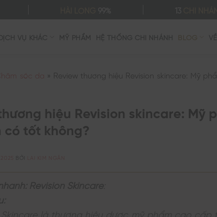
HÀI LÒNG
99%
13
CHI NHÁ
DỊCH VỤ KHÁC
MỸ PHẨM
HỆ THỐNG CHI NHÁNH
BLOG
V
hăm sóc da
»
Review thương hiệu Revision skincare: Mỹ ph
thương hiệu Revision skincare: Mỹ
n có tốt không?
/2025
BỞI
LAI KIM NGÂN
nhanh: Revision Skincare
:
u:
 Skincare là thương hiệu dược mỹ phẩm cao cấp t