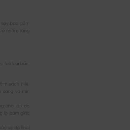
p này bao gồm
ếp nhăn, tăng
ại bỏ bụi bẩn,
 làm sạch hiệu
i sáng và mịn
ng cho làn da
g lại cảm giác
bảo vệ da khỏi