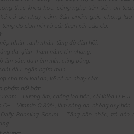
công thức khoa học, công nghệ tiên tiến, an toà
, kể cả da nhạy cảm. Sản phẩm giúp chống lão
 tăng độ đàn hồi và cải thiện kết cấu da.
:
nếp nhăn, rãnh nhăn, tăng độ đàn hồi.
áng da, giảm thâm nám, tàn nhang.
ộ ẩm sâu, da mềm mịn, căng bóng.
soát dầu, ngăn ngừa mụn.
ợp cho mọi loại da, kể cả da nhạy cảm.
n phẩm nổi bật:
Cream – Dưỡng ẩm, chống lão hóa, cải thiện D-E-J.
 C+ – Vitamin C 30%, làm sáng da, chống oxy hóa.
 Daily Boosting Serum – Tăng săn chắc, trẻ hóa 
rong.
t chung: