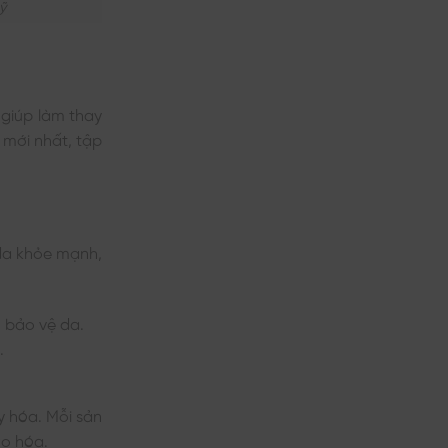
ỹ
 giúp làm thay
 mới nhất, tập
 da khỏe mạnh,
, bảo vệ da.
.
 hóa. Mỗi sản
ão hóa.