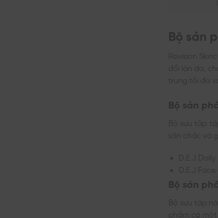
Bộ sản p
Revision Skin
đổi làn da, c
trung tối đa v
Bộ sản phẩ
Bộ sưu tập tậ
săn chắc và 
D.E.J Dail
D.E.J Face
Bộ sản ph
Bộ sưu tập n
phẩm có một l