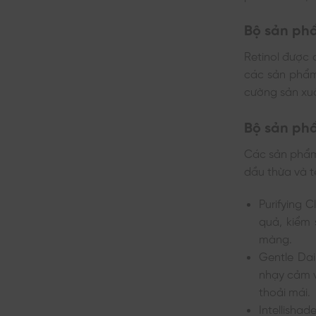
Bộ sản ph
Retinol được
các sản phẩm
cường sản xuấ
Bộ sản ph
Các sản phẩm 
dầu thừa và t
Purifying 
quả, kiểm 
màng.
Gentle Dai
nhạy cảm v
thoải mái.
Intellisha