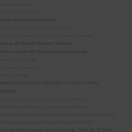
n phẩm làm sạch
n phẩm chăm sóc mắt
vision Skincare có tốt không?
phần và công nghệ sản xuất mỹ phẩm
uả và công dụng của mỹ phẩm Revision Skincare
 nói gì về mỹ phẩm Revision Skincare?
phẩm mỹ phẩm tốt nhất của Revision Skincare
vision Face Cream
Revision Skincare C+
vision boosting
vision Skincare chính hãng hiện nay giá bao nhiêu?
ường gặp
n Skincare có phù hợp với da nhạy cảm không?
ẩm Revision Skincare có gây kích ứng không?
m Revision Skincare có sử dụng thành phần hóa học không?
on Skincare có sản phẩm nào cho da mụn không?
 mua mỹ phẩm Revision Skincare tại Viện Thẩm Mỹ YB Spa?