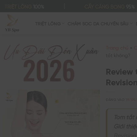
Bỏ
TRIỆT LÔNG
100%
CẤY CĂNG BÓNG
95%
qua
nội
TRIỆT LÔNG
CHĂM SÓC DA CHUYÊN SÂU
dung
Trang chủ
»
C
tốt không?
Review 
Revisio
ĐĂNG VÀO
19/05
Tóm tắt 
Giới thiệ
Revision