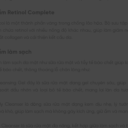
ẩm Retinol Complete
 coi là một thành phần vàng trong chống lão hóa. Bộ sưu tậ
 chứa retinol với nhiều nồng độ khác nhau, giúp làm giảm n
t collagen và cải thiện kết cấu da.
ẩm làm sạch
làm sạch da mặt như sữa rửa mặt và tẩy tế bào chết giúp lo
ế bào chết, thông thoáng lỗ chân lông như:
Cleansing Gel đây là sữa rửa mặt dạng gel chuyên sâu, giúp
soát dầu nhờn và loại bỏ tế bào chết, mang lại làn da tươ
ly Cleanser là dòng sữa rửa mặt dạng kem dịu nhẹ, lý tưở
à khô, giúp làm sạch mà không gây kích ứng, giữ ẩm và man
de Cleanser là sữa rửa mặt đa năng, kết hợp giữa làm sạch và 