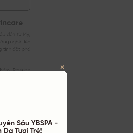
kincare
ầu đến từ Mỹ,
công nghệ tiên
g tính đột phá
hẩm, Revision
CLOSE
chuyên nghiệp
ần chất lượng
THIS
iếm giải pháp
MODULE
uyên Sâu YBSPA -
 Da Tươi Trẻ!