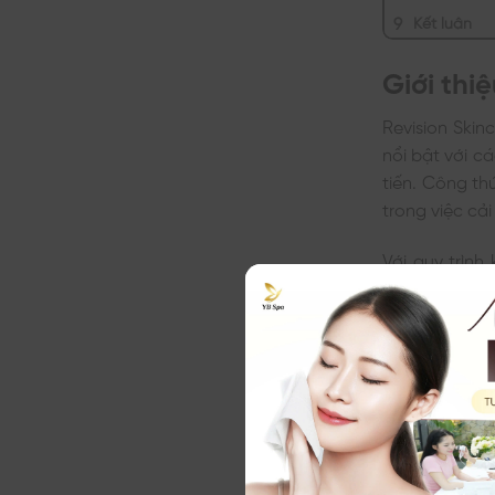
Kết luận
Giới thi
Revision Ski
nổi bật với c
tiến. Công th
trong việc cải
Với quy trìn
Skincare đã 
chuẩn y khoa
đã giúp thươ
chăm sóc da a