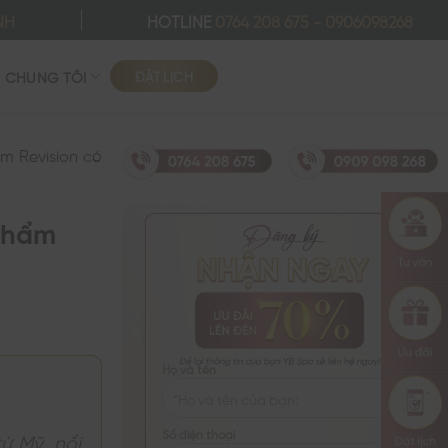
NH
HOTLINE
0764 208 675
-
0906098268
ĐẶT LỊCH
Ề CHÚNG TÔI
ẩm Revision có
 phẩm
Họ và tên
Số điện thoại
ừ Mỹ, nổi