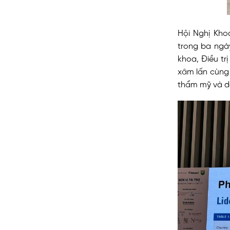
Hội Nghị Kho
trong ba ngà
khoa, Điều t
xâm lấn cùng 
thẩm mỹ và da