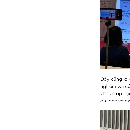
Đây cũng là 
nghiệm với cá
việt và áp d
an toàn và ma