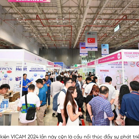
 kiện VICAM 2024 lần này còn là cầu nối thúc đẩy sự phát tri