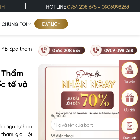
NH
HOTLINE
0764 208 675
-
0906098268
ĐẶT LỊCH
Ề CHÚNG TÔI
ỹ YB Spa tham
n Thẩm
c tế và
Họ và tên
ội ngũ tự hào
 tham gia Hội
Số điện thoại