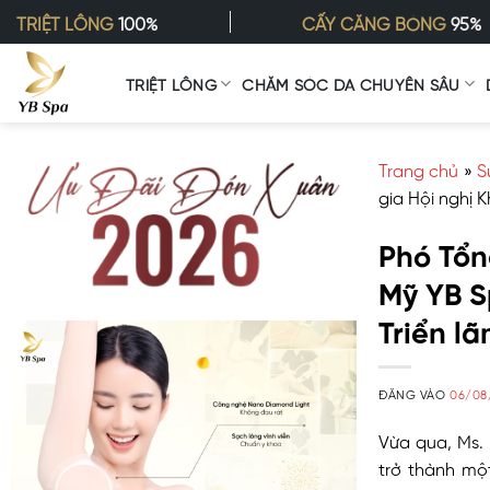
Bỏ
TRIỆT LÔNG
100%
CẤY CĂNG BÓNG
95%
qua
nội
TRIỆT LÔNG
CHĂM SÓC DA CHUYÊN SÂU
dung
Trang chủ
»
S
gia Hội nghị 
Phó Tổn
Mỹ YB S
Triển l
ĐĂNG VÀO
06/08
Vừa qua, Ms.
trở thành mộ