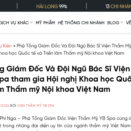
HÀI LÒNG
99%
13
CHI NHÁ
DỊCH VỤ KHÁC
MỸ PHẨM
HỆ THỐNG CHI NHÁNH
BLOG
V
ự Kiện
»
Phó Tổng Giám Đốc Và Đội Ngũ Bác Sĩ Viện Thẩm M
Khoa học Quốc tế và Triển lãm Thẩm mỹ Nội khoa Việt Nam
g Giám Đốc Và Đội Ngũ Bác Sĩ Việ
pa tham gia Hội nghị Khoa học Quố
ãm Thẩm mỹ Nội khoa Việt Nam
/2024
BỞI
VIỆN THẨM MỸ YB SPA
 Phí Nga – Phó Tổng Giám Đốc Viện Thẩm Mỹ YB Spa cùng đ
t trong những đại diện uy tín của ngành thẩm mỹ Việt Nam