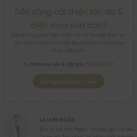
Sẵn sàng cải thiện làn da &
diện mạo của bạn?
Đặt lịch ngay tại
Viện Thẩm Mỹ YB Spa
để được soi
da, thăm khám và tư vấn liệu trình phù hợp hoàn
toàn miễn phí.
📞
Hotline tư vấn & đặt lịch:
0764.208.777
Gọi ngay để được tư vấn
LAI KIM NGÂN
Bác sĩ Lai Kim Ngân, chuyên gia Da liễu
Thẩm mỹ Nội khoa, có nhiều kinh nghiệm