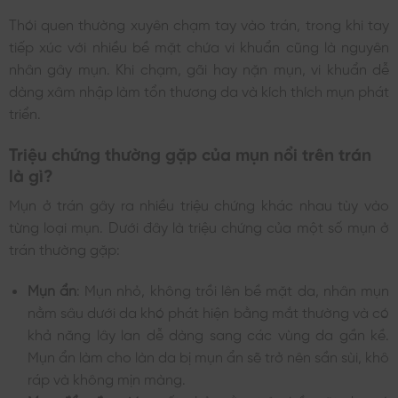
Thói quen thường xuyên chạm tay vào trán, trong khi tay
tiếp xúc với nhiều bề mặt chứa vi khuẩn cũng là nguyên
nhân gây mụn. Khi chạm, gãi hay nặn mụn, vi khuẩn dễ
dàng xâm nhập làm tổn thương da và kích thích mụn phát
triển.
Triệu chứng thường gặp của mụn nổi trên trán
là gì?
Mụn ở trán gây ra nhiều triệu chứng khác nhau tùy vào
từng loại mụn. Dưới đây là triệu chứng của một số mụn ở
trán thường gặp:
Mụn ẩn
: Mụn nhỏ, không trồi lên bề mặt da, nhân mụn
nằm sâu dưới da khó phát hiện bằng mắt thường và có
khả năng lây lan dễ dàng sang các vùng da gần kề.
Mụn ẩn làm cho làn da bị mụn ẩn sẽ trở nên sần sùi, khô
ráp và không mịn màng.