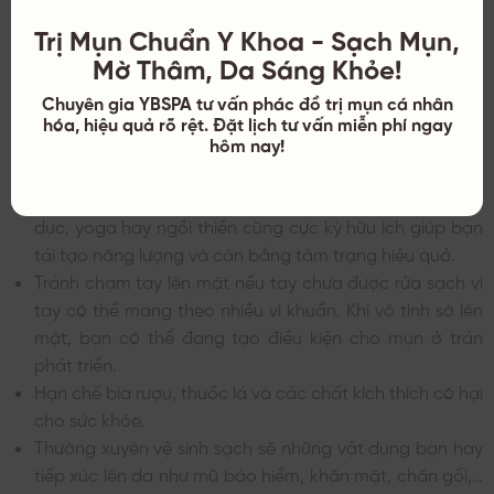
Tạo thói quen sinh hoạt khoa học
Trị Mụn Chuẩn Y Khoa - Sạch Mụn,
Giấc ngủ chất lượng giúp cơ thể phục hồi và tái tạo da
Mờ Thâm, Da Sáng Khỏe!
vì thế nên ngủ trước 11 giờ, bảo đảm ngủ đủ ít nhất 7-8
Chuyên gia YBSPA tư vấn phác đồ trị mụn cá nhân
tiếng mỗi đêm và hạn chế thức khuya để cho những cơ
hóa, hiệu quả rõ rệt. Đặt lịch tư vấn miễn phí ngay
quan trong hệ bài tiết được làm việc hiệu quả hơn.
hôm nay!
Giữ cho tinh thần thật thoải mái, vui vẻ, giảm căng
thẳng để ổn định hormone trong cơ thể. Nên tập thể
dục, yoga hay ngồi thiền cũng cực kỳ hữu ích giúp bạn
tái tạo năng lượng và cân bằng tâm trạng hiệu quả.
Tránh chạm tay lên mặt nếu tay chưa được rửa sạch vì
tay có thể mang theo nhiều vi khuẩn. Khi vô tình sờ lên
mặt, bạn có thể đang tạo điều kiện cho mụn ở trán
phát triển.
Hạn chế bia rượu, thuốc lá và các chất kích thích có hại
cho sức khỏe.
Thường xuyên vệ sinh sạch sẽ những vật dụng bạn hay
tiếp xúc lên da như mũ bảo hiểm, khăn mặt, chăn gối,…