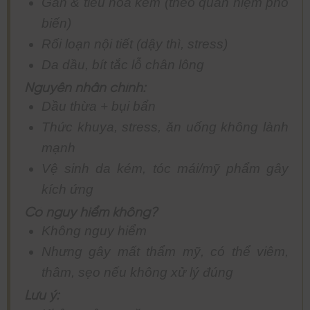
Gan & tiêu hóa kém (theo quan niệm phổ
biến)
Rối loạn nội tiết (dậy thì, stress)
Da dầu, bít tắc lỗ chân lông
Nguyên nhân chính:
Dầu thừa + bụi bẩn
Thức khuya, stress, ăn uống không lành
mạnh
Vệ sinh da kém, tóc mái/mỹ phẩm gây
kích ứng
Có nguy hiểm không?
Không nguy hiểm
Nhưng gây mất thẩm mỹ, có thể viêm,
thâm, sẹo nếu không xử lý đúng
Lưu ý: