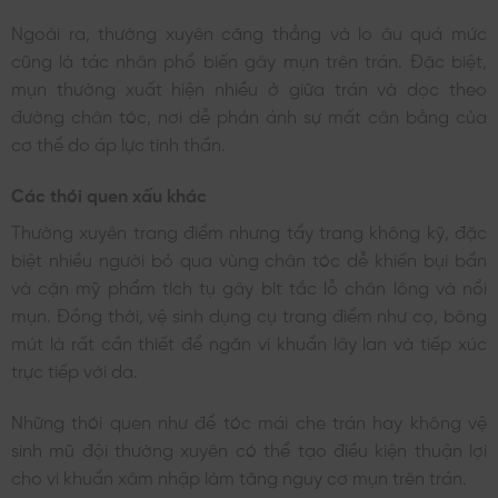
Ngoài ra, thường xuyên căng thẳng và lo âu quá mức
cũng là tác nhân phổ biến gây mụn trên trán. Đặc biệt,
mụn thường xuất hiện nhiều ở giữa trán và dọc theo
đường chân tóc, nơi dễ phản ánh sự mất cân bằng của
cơ thể do áp lực tinh thần.
Các thói quen xấu khác
Thường xuyên trang điểm nhưng tẩy trang không kỹ, đặc
biệt nhiều người bỏ qua vùng chân tóc dễ khiến bụi bẩn
và cặn mỹ phẩm tích tụ gây bít tắc lỗ chân lông và nổi
mụn. Đồng thời, vệ sinh dụng cụ trang điểm như cọ, bông
mút là rất cần thiết để ngăn vi khuẩn lây lan và tiếp xúc
trực tiếp với da.
Những thói quen như để tóc mái che trán hay không vệ
sinh mũ đội thường xuyên có thể tạo điều kiện thuận lợi
cho vi khuẩn xâm nhập làm tăng nguy cơ mụn trên trán.