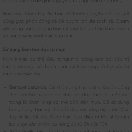
Hạn chế chạm tay lên trán và thường xuyên giặt vỏ gối
cũng góp phần đáng kể để duy trì làn da sạch sẽ. Chăm
sóc đúng cách sẽ giúp bạn có một làn da trán khỏe mạnh
và hạn chế sự xuất hiện của mụn.
Sử dụng kem bôi đặc trị mụn
Mụn ở trán có thể điều trị tại nhà bằng kem bôi đặc trị
mụn chứa một số thành phần có khả năng hỗ trợ điều trị
mụn phổ biến như:
Benzoyl peroxide
: Có khả năng tiêu diệt vi khuẩn đồng
thời loại bỏ tế bào da chết và dầu thừa bị mắc kẹt
trong lỗ chân lông có thể dẫn đến mụn. Để sử dụng
hàng ngày, bạn có thể bắt đầu với nồng độ dưới 2,5%.
Tuy nhiên, để đạt được hiệu quả điều trị tốt nhất nên
lựa chọn sản phẩm có nồng độ từ 5% đến 10%.
Axit salicylic
: Giúp tẩy tế bào da chết, làm sạch lỗ chân