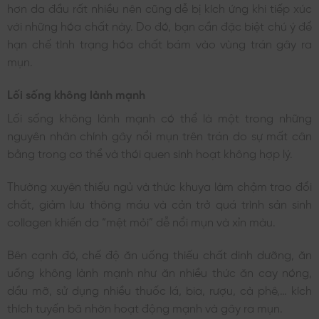
hơn da đầu rất nhiều nên cũng dễ bị kích ứng khi tiếp xúc
với những hóa chất này. Do đó, bạn cần đặc biệt chú ý để
hạn chế tình trạng hóa chất bám vào vùng trán gây ra
mụn.
Lối sống không lành mạnh
Lối sống không lành mạnh có thể là một trong những
nguyên nhân chính gây nổi mụn trên trán do sự mất cân
bằng trong cơ thể và thói quen sinh hoạt không hợp lý.
Thường xuyên thiếu ngủ và thức khuya làm chậm trao đổi
chất, giảm lưu thông máu và cản trở quá trình sản sinh
collagen khiến da “mệt mỏi” dễ nổi mụn và xỉn màu.
Bên cạnh đó, chế độ ăn uống thiếu chất dinh dưỡng, ăn
uống không lành mạnh như ăn nhiều thức ăn cay nóng,
dầu mỡ, sử dụng nhiều thuốc lá, bia, rượu, cà phê,… kích
thích tuyến bã nhờn hoạt động mạnh và gây ra mụn.