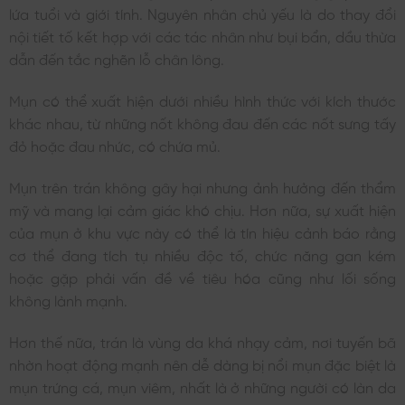
lứa tuổi và giới tính. Nguyên nhân chủ yếu là do thay đổi
nội tiết tố kết hợp với các tác nhân như bụi bẩn, dầu thừa
dẫn đến tắc nghẽn lỗ chân lông.
Mụn có thể xuất hiện dưới nhiều hình thức với kích thước
khác nhau, từ những nốt không đau đến các nốt sưng tấy
đỏ hoặc đau nhức, có chứa mủ.
Mụn trên trán không gây hại nhưng ảnh hưởng đến thẩm
mỹ và mang lại cảm giác khó chịu. Hơn nữa, sự xuất hiện
của mụn ở khu vực này có thể là tín hiệu cảnh báo rằng
cơ thể đang tích tụ nhiều độc tố, chức năng gan kém
hoặc gặp phải vấn đề về tiêu hóa cũng như lối sống
không lành mạnh.
Hơn thế nữa, trán là vùng da khá nhạy cảm, nơi tuyến bã
nhờn hoạt động mạnh nên dễ dàng bị nổi mụn đặc biệt là
mụn trứng cá, mụn viêm, nhất là ở những người có làn da