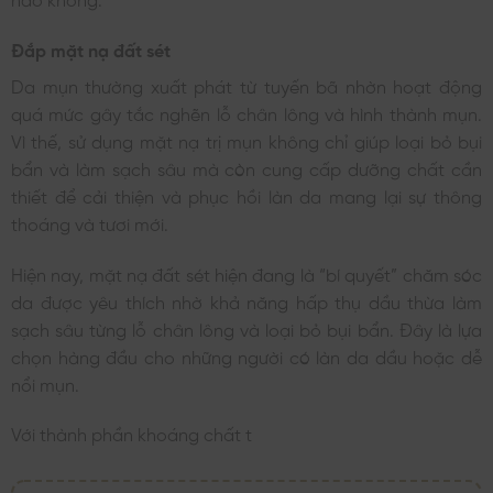
Đắp mặt nạ đất sét
Da mụn thường xuất phát từ tuyến bã nhờn hoạt động
quá mức gây tắc nghẽn lỗ chân lông và hình thành mụn.
Vì thế, sử dụng mặt nạ trị mụn không chỉ giúp loại bỏ bụi
bẩn và làm sạch sâu mà còn cung cấp dưỡng chất cần
thiết để cải thiện và phục hồi làn da mang lại sự thông
thoáng và tươi mới.
Hiện nay, mặt nạ đất sét hiện đang là “bí quyết” chăm sóc
da được yêu thích nhờ khả năng hấp thụ dầu thừa làm
sạch sâu từng lỗ chân lông và loại bỏ bụi bẩn. Đây là lựa
chọn hàng đầu cho những người có làn da dầu hoặc dễ
nổi mụn.
Với thành phần khoáng chất t