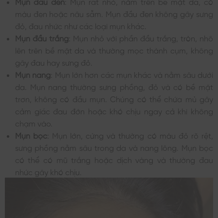
Mụn đầu đen
: Mụn rất nhỏ, nằm trên bề mặt da, có
màu đen hoặc nâu sẫm. Mụn đầu đen không gây sưng
đỏ, đau nhức như các loại mụn khác.
Mụn đầu trắng
: Mụn nhỏ với phần đầu trắng, tròn, nhô
lên trên bề mặt da và thường mọc thành cụm, không
gây đau hay sưng đỏ.
Mụn nang
: Mụn lớn hơn các mụn khác và nằm sâu dưới
da. Mụn nang thường sưng phồng, đỏ và có bề mặt
trơn, không có đầu mụn. Chúng có thể chứa mủ gây
cảm giác đau đớn hoặc khó chịu ngay cả khi không
chạm vào.
Mụn bọc
: Mụn lớn, cứng và thường có màu đỏ rõ rệt,
sưng phồng nằm sâu trong da và nang lông. Mụn bọc
có thể có mũ trắng hoặc dịch vàng và thường đau
nhức gây khó chịu.