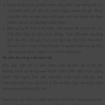
Giảm thiểu thực phẩm nhiều dầu mỡ, cay nóng, đồ ăn
chế biến sẵn, đồ ăn vặt, nước ngọt, nước có ga. Thay
vào đó, hãy ưu tiên các món luộc và hấp cùng với thực
phẩm có chỉ số đường huyết thấp.
Nên uống ít nhất 2 lít nước mỗi ngày để thanh lọc cơ
thể, đặc biệt là vào mùa đông. Thời tiết lạnh thường
làm da khô, dễ gây mụn. Cung cấp đủ nước làm cho
da luôn ẩm mượt, khỏe khoắn và giảm thiểu lượng dầu
tiết ra giúp ngăn ngừa mụn ở trán hiệu quả.
Vệ sinh da vùng trán sạch sẽ
Hãy đặc biệt chú ý đến chăm sóc vệ sinh da vì làn da
không sạch sẽ là nguyên nhân chính dẫn đến mụn bùng
phát. Mỗi ngày, bạn nên rửa mặt thật sạch với sữa rửa
mặt phù hợp cho da mụn 2 lần và kết hợp với nước hoa
hồng để cân bằng độ ẩm.
Ngoài ra, tẩy tế bào chết một lần mỗi tuần sẽ giúp loại bỏ
tế bào chết từ đó giảm nguy cơ tắc nghẽn lỗ chân lông.