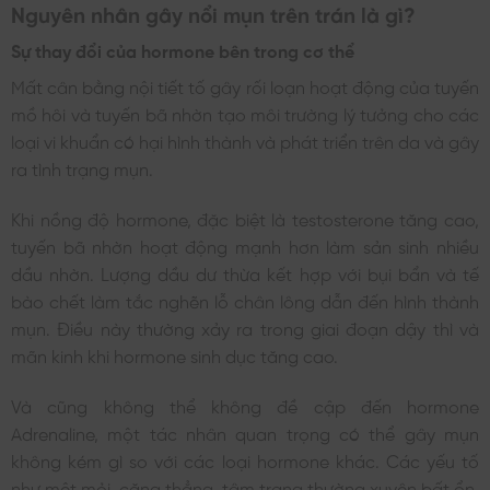
Nguyên nhân gây nổi mụn trên trán là gì?
Sự thay đổi của hormone bên trong cơ thể
Mất cân bằng nội tiết tố gây rối loạn hoạt động của tuyến
mồ hôi và tuyến bã nhờn tạo môi trường lý tưởng cho các
loại vi khuẩn có hại hình thành và phát triển trên da và gây
ra tình trạng mụn.
Khi nồng độ hormone, đặc biệt là testosterone tăng cao,
tuyến bã nhờn hoạt động mạnh hơn làm sản sinh nhiều
dầu nhờn. Lượng dầu dư thừa kết hợp với bụi bẩn và tế
bào chết làm tắc nghẽn lỗ chân lông dẫn đến hình thành
mụn. Điều này thường xảy ra trong giai đoạn dậy thì và
mãn kinh khi hormone sinh dục tăng cao.
Và cũng không thể không đề cập đến hormone
Adrenaline, một tác nhân quan trọng có thể gây mụn
không kém gì so với các loại hormone khác. Các yếu tố
như mệt mỏi, căng thẳng, tâm trạng thường xuyên bất ổn,