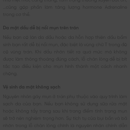
…cũng góp phần làm tăng lượng hormone Adrenaline
trong cơ thể.
Da mặt dầu dễ bị nổi mụn trên trán
Nếu bạn có làn da dầu hoặc da hỗn hợp thiên dầu bẩm
sinh bạn rất dễ bị nổi mụn, đặc biệt là vùng chữ T trong đó
có vùng trán. Khi dầu nhờn tiết ra quá mức mà không
được làm thông thoáng đúng cách, lỗ chân lông dễ bị bít
tắc tạo điều kiện cho mụn hình thành một cách nhanh
chóng.
Vệ sinh da mặt không sạch
Nguyên nhân gây mụn ở trán phụ thuộc vào quy trình làm
sạch da của bạn. Nếu bạn không sử dụng sữa rửa mặt
hoặc không tẩy trang sau khi trang điểm tình trạng mụn
sẽ trở nên nghiêm trọng hơn. Sự tích tụ của bụi bẩn và bã
nhờn trong lỗ chân lông chính là nguyên nhân chính dẫn