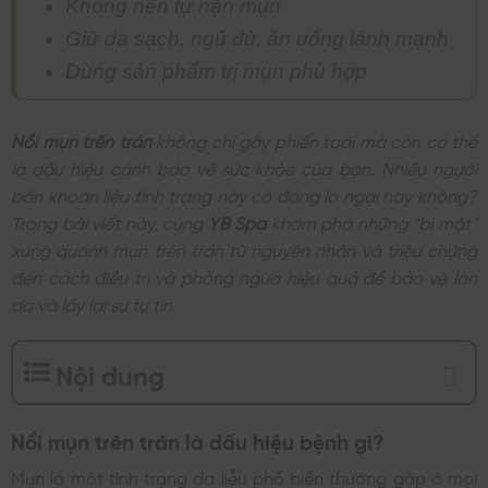
Không nên tự nặn mụn
Giữ da sạch, ngủ đủ, ăn uống lành mạnh
Dùng sản phẩm trị mụn phù hợp
Nổi mụn trên trán
không chỉ gây phiền toái mà còn có thể
là dấu hiệu cảnh báo về sức khỏe của bạn. Nhiều người
băn khoăn liệu tình trạng này có đáng lo ngại hay không?
Trong bài viết này, cùng
YB Spa
khám phá những “bí mật”
xung quanh mụn trên trán từ nguyên nhân và triệu chứng
đến cách điều trị và phòng ngừa hiệu quả để bảo vệ làn
da và lấy lại sự tự tin.
Nội dung
Nổi mụn trên trán là dấu hiệu bệnh gì?
Mụn là một tình trạng da liễu phổ biến thường gặp ở mọi