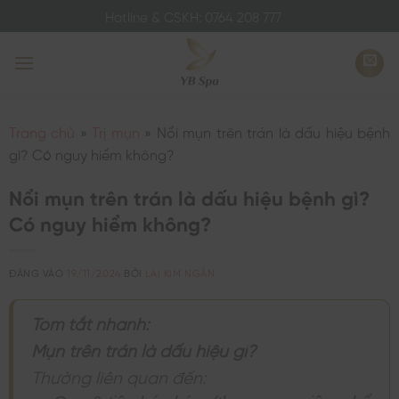
Bỏ
Hotline & CSKH: 0764 208 777
qua
nội
dung
Trang chủ
»
Trị mụn
»
Nổi mụn trên trán là dấu hiệu bệnh
gì? Có nguy hiểm không?
Nổi mụn trên trán là dấu hiệu bệnh gì?
Có nguy hiểm không?
ĐĂNG VÀO
19/11/2024
BỞI
LAI KIM NGÂN
Tóm tắt nhanh:
Mụn trên trán là dấu hiệu gì?
Thường liên quan đến: