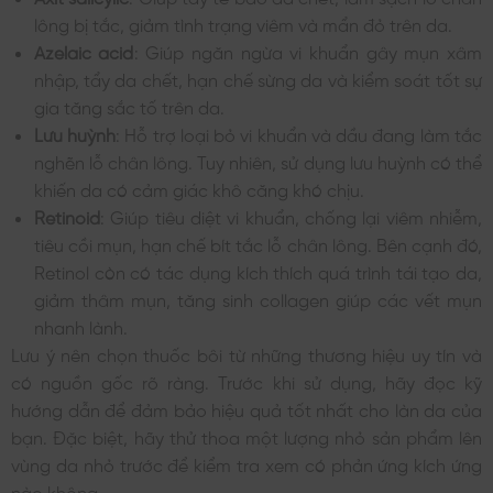
lông bị tắc, giảm tình trạng viêm và mẩn đỏ trên da.
Azelaic acid
: Giúp ngăn ngừa vi khuẩn gây mụn xâm
nhập, tẩy da chết, hạn chế sừng da và kiểm soát tốt sự
gia tăng sắc tố trên da.
Lưu huỳnh
: Hỗ trợ loại bỏ vi khuẩn và dầu đang làm tắc
nghẽn lỗ chân lông. Tuy nhiên, sử dụng lưu huỳnh có thể
khiến da có cảm giác khô căng khó chịu.
Retinoid
: Giúp tiêu diệt vi khuẩn, chống lại viêm nhiễm,
tiêu cồi mụn, hạn chế bít tắc lỗ chân lông. Bên cạnh đó,
Retinol còn có tác dụng kích thích quá trình tái tạo da,
giảm thâm mụn, tăng sinh collagen giúp các vết mụn
nhanh lành.
Lưu ý nên chọn thuốc bôi từ những thương hiệu uy tín và
có nguồn gốc rõ ràng. Trước khi sử dụng, hãy đọc kỹ
hướng dẫn để đảm bảo hiệu quả tốt nhất cho làn da của
bạn. Đặc biệt, hãy thử thoa một lượng nhỏ sản phẩm lên
vùng da nhỏ trước để kiểm tra xem có phản ứng kích ứng
nào không.