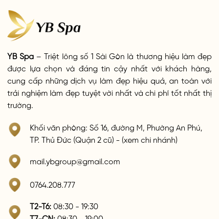
YB Spa
– Triệt lông số 1 Sài Gòn là thương hiệu làm đẹp
được lựa chọn và đáng tin cậy nhất với khách hàng,
cung cấp những dịch vụ làm đẹp hiệu quả, an toàn với
trải nghiệm làm đẹp tuyệt vời nhất và chi phí tốt nhất thị
trường.
Khối văn phòng: Số 16, đường M, Phường An Phú,
TP. Thủ Đức (Quận 2 cũ) - (xem chi nhánh)
mail.ybgroup@gmail.com
0764.208.777
T2-T6:
08:30 - 19:30
T7-CN:
08:30 - 19:00