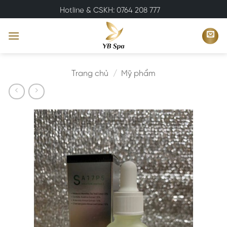
Bỏ
Hotline & CSKH: 0764 208 777
qua
nội
dung
Trang chủ
/
Mỹ phẩm