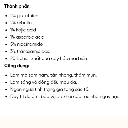
Thành phần:
2% glutathion
2% arbutin
1% kojic acid
1% ascorbic
acid
5% niacinamide
3% tranexamic acid
20% chiết xuất quả cây
hắc mai biển
Công dụng:
Làm mờ sạm nám, tàn nhang, thâm mụn.
Làm sáng và đồng đều màu da.
Ngăn ngừa tình trạng gia tăng sắc tố.
Duy trì độ ẩm, bảo vệ da khỏi các tác nhân gây hại.