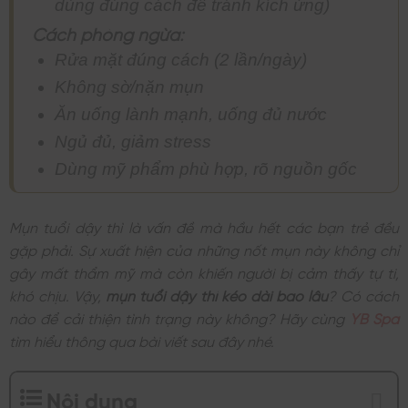
dùng đúng cách để tránh kích ứng)
Cách phòng ngừa:
Rửa mặt đúng cách (2 lần/ngày)
Không sờ/nặn mụn
Ăn uống lành mạnh, uống đủ nước
Ngủ đủ, giảm stress
Dùng mỹ phẩm phù hợp, rõ nguồn gốc
Mụn tuổi dậy thì là vấn đề mà hầu hết các bạn trẻ đều
gặp phải. Sự xuất hiện của những nốt mụn này không chỉ
gây mất thẩm mỹ mà còn khiến người bị cảm thấy tự ti,
khó chịu. Vậy,
mụn tuổi dậy thì kéo dài bao lâu
? Có cách
nào để cải thiện tình trạng này không? Hãy cùng
YB Spa
tìm hiểu thông qua bài viết sau đây nhé.
Nội dung