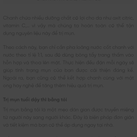
Chanh chứa nhiều dưỡng chất có lợi cho da như axit citric,
vitamin C,… vì vậy mà chúng ta hoàn toàn có thể tận
dụng nguyên liệu này để trị mụn.
Theo cách này, bạn chỉ cần pha loãng nước cốt chanh với
nước theo tỉ lệ 1:1, sau đó dùng bông tẩy trang thấm vào
hỗn hợp và thoa lên mặt. Thực hiện đều đặn mỗi ngày sẽ
giúp tình trạng mụn của bạn được cải thiện đáng kể.
Ngoài ra, bạn cũng có thể kết hợp chanh cùng với mật
ong hay nghệ để tăng thêm hiệu quả trị mụn.
Trị mụn tuổi dậy thì bằng tỏi
Trị mụn bằng tỏi là một mẹo dân gian được truyền miệng
từ người này sang người khác. Đây là biện pháp đơn giản
và tiết kiệm mà bạn có thể áp dụng ngay tại nhà.