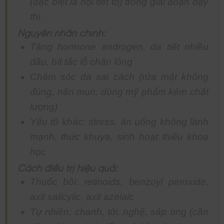
(đặc biệt là nội tiết tố) trong giai đoạn dậy
thì.
Nguyên nhân chính:
Tăng hormone androgen, da tiết nhiều
dầu, bít tắc lỗ chân lông
Chăm sóc da sai cách (rửa mặt không
đúng, nặn mụn, dùng mỹ phẩm kém chất
lượng)
Yếu tố khác: stress, ăn uống không lành
mạnh, thức khuya, sinh hoạt thiếu khoa
học
Cách điều trị hiệu quả:
Thuốc bôi: retinoids, benzoyl peroxide,
axit salicylic, axit azelaic
Tự nhiên: chanh, tỏi, nghệ, sáp ong (cần