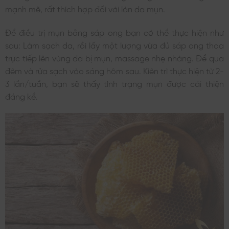
mạnh mẽ, rất thích hợp đối với làn da mụn.
Để điều trị mụn bằng sáp ong bạn có thể thực hiện như
sau: Làm sạch da, rồi lấy một lượng vừa đủ sáp ong thoa
trực tiếp lên vùng da bị mụn, massage nhẹ nhàng. Để qua
đêm và rửa sạch vào sáng hôm sau. Kiên trì thực hiện từ 2-
3 lần/tuần, bạn sẽ thấy tình trạng mụn được cải thiện
đáng kể.