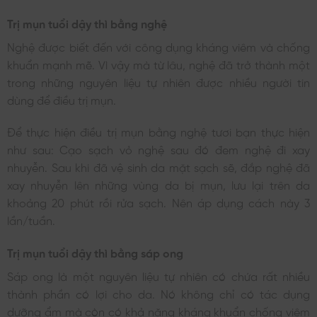
Trị mụn tuổi dậy thì bằng nghệ
Nghệ được biết đến với công dụng kháng viêm và chống
khuẩn mạnh mẽ. Vì vậy mà từ lâu, nghệ đã trở thành một
trong những nguyên liệu tự nhiên được nhiều người tin
dùng để điều trị mụn.
Để thực hiện điều trị mụn bằng nghệ tươi bạn thực hiện
như sau: Cạo sạch vỏ nghệ sau đó đem nghệ đi xay
nhuyễn. Sau khi đã vệ sinh da mặt sạch sẽ, đắp nghệ đã
xay nhuyễn lên những vùng da bị mụn, lưu lại trên da
khoảng 20 phút rồi rửa sạch. Nên áp dụng cách này 3
lần/tuần.
Trị mụn tuổi dậy thì bằng sáp ong
Sáp ong là một nguyên liệu tự nhiên có chứa rất nhiều
thành phần có lợi cho da. Nó không chỉ có tác dụng
dưỡng ẩm mà còn có khả năng kháng khuẩn chống viêm