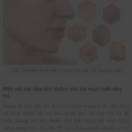
Các Loại Mụn Xuất Hiện Ở Lứa Tuổi Dậy Thì Thường Gặp
Một vài sai lầm khi chăm sóc da mụn tuổi dậy
thì
Trong độ tuổi dậy thì, khi chưa được trang bị đủ kiến thức
về cách chăm sóc cơ thể và làn da, các bạn trẻ rất dễ
mắc những sai lầm khiến cho tình trạng da mụn ngày
càng nặng hơn. Do đó, YB Spa đưa ra một vài lưu ý mà