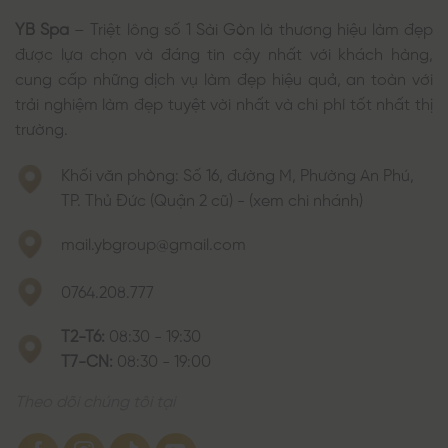
YB Spa
– Triệt lông số 1 Sài Gòn là thương hiệu làm đẹp
được lựa chọn và đáng tin cậy nhất với khách hàng,
cung cấp những dịch vụ làm đẹp hiệu quả, an toàn với
trải nghiệm làm đẹp tuyệt vời nhất và chi phí tốt nhất thị
trường.
Khối văn phòng: Số 16, đường M, Phường An Phú,
TP. Thủ Đức (Quận 2 cũ) - (xem chi nhánh)
mail.ybgroup@gmail.com
0764.208.777
T2-T6:
08:30 - 19:30
T7-CN:
08:30 - 19:00
Theo dõi chúng tôi tại