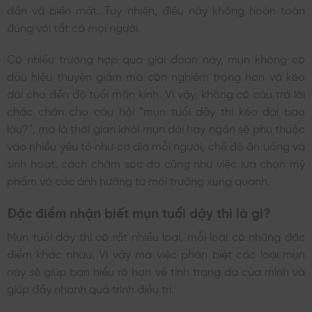
dần và biến mất. Tuy nhiên, điều này không hoàn toàn
đúng với tất cả mọi người.
Có nhiều trường hợp qua giai đoạn này, mụn không có
dấu hiệu thuyên giảm mà còn nghiêm trọng hơn và kéo
dài cho đến độ tuổi mãn kinh. Vì vậy, không có câu trả lời
chắc chắn cho câu hỏi “mụn tuổi dậy thì kéo dài bao
lâu?”, mà là thời gian khỏi mụn dài hay ngắn sẽ phụ thuộc
vào nhiều yếu tố như cơ địa mỗi người, chế độ ăn uống và
sinh hoạt, cách chăm sóc da cũng như việc lựa chọn mỹ
phẩm và các ảnh hưởng từ môi trường xung quanh.
Đặc điểm nhận biết mụn tuổi dậy thì là gì?
Mụn tuổi dậy thì có rất nhiều loại, mỗi loại có những đặc
điểm khác nhau. Vì vậy mà việc phân biệt các loại mụn
này sẽ giúp bạn hiểu rõ hơn về tình trạng da của mình và
giúp đẩy nhanh quá trình điều trị.