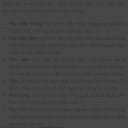
Dưới đây là một vài đặc điểm và dấu hiệu nhận biết một
số loại mụn mà bạn có thể tham khảo:
Mụn đầu trắng
: Có phần đầu màu trắng và có kích
thước nhỏ, thường ẩn mình dưới lớp da.
Mụn đầu đen
: Loại này dễ nhận biết hơn mụn đầu trắng
nhờ đầu mụn màu đen hoặc nâu sẫm, thường xuất hiện
nhiều ở mũi, cằm và trán.
Mụn viêm
: Hay còn gọi là mụn bọc, hình thành do vi
khuẩn tích tụ và tạo thành ổ viêm, xung quanh nốt mụn
sẽ sưng đỏ và có mủ kèm theo tạo cảm giác đau nhức.
Sẩn
: Là những nốt mụn nhỏ, có đường kính khoảng 2-
5mm, màu hồng và có cảm giác hơi cứng khi sờ vào.
Mụn nang
: Tương tự như sẩn nhưng sẽ có kích thước lớn
hơn và thường đau khi chạm vào.
Mụn nốt
: Đây là loại mụn viêm nghiêm trọng nhất trong
các loại mụn, có kích thước lớn, chứa nhiều mủ và gây
đau nhức dữ dội.