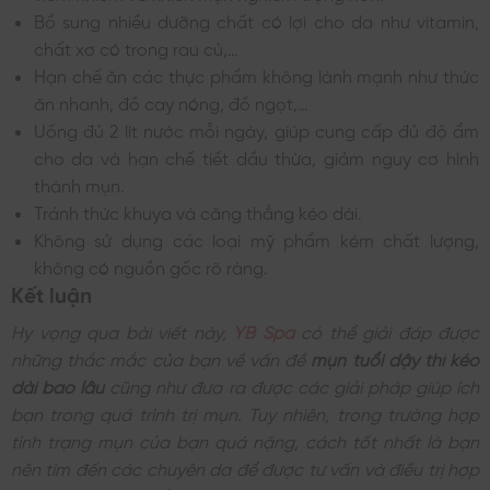
Bổ sung nhiều dưỡng chất có lợi cho da như vitamin,
chất xơ có trong rau củ,…
Hạn chế ăn các thực phẩm không lành mạnh như thức
ăn nhanh, đồ cay nóng, đồ ngọt,…
Uống đủ 2 lít nước mỗi ngày, giúp cung cấp đủ độ ẩm
cho da và hạn chế tiết dầu thừa, giảm nguy cơ hình
thành mụn.
Tránh thức khuya và căng thẳng kéo dài.
Không sử dụng các loại mỹ phẩm kém chất lượng,
không có nguồn gốc rõ ràng.
Kết luận
Hy vọng qua bài viết này,
YB Spa
có thể giải đáp được
những thắc mắc của bạn về vấn đề
mụn tuổi dậy thì kéo
dài bao lâu
cũng như đưa ra được các giải pháp giúp ích
bạn trong quá trình trị mụn. Tuy nhiên, trong trường hợp
tình trạng mụn của bạn quá nặng, cách tốt nhất là bạn
nên tìm đến các chuyên da để được tư vấn và điều trị hợp