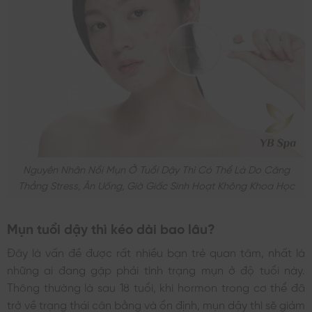
Nguyên Nhân Nổi Mụn Ở Tuổi Dậy Thì Có Thể Là Do Căng
Thẳng Stress, Ăn Uống, Giờ Giấc Sinh Hoạt Không Khoa Học
Mụn tuổi dậy thì kéo dài bao lâu?
Đây là vấn đề được rất nhiều bạn trẻ quan tâm, nhất là
những ai đang gặp phải tình trạng mụn ở độ tuổi này.
Thông thường là sau 18 tuổi, khi hormon trong cơ thể đã
trở về trạng thái cân bằng và ổn định, mụn dậy thì sẽ giảm