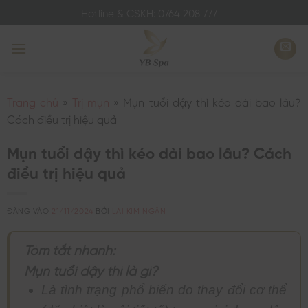
Bỏ
Hotline & CSKH: 0764 208 777
qua
nội
dung
Trang chủ
»
Trị mụn
»
Mụn tuổi dậy thì kéo dài bao lâu?
Cách điều trị hiệu quả
Mụn tuổi dậy thì kéo dài bao lâu? Cách
điều trị hiệu quả
ĐĂNG VÀO
21/11/2024
BỞI
LAI KIM NGÂN
Tóm tắt nhanh:
Mụn tuổi dậy thì là gì?
Là tình trạng phổ biến do thay đổi cơ thể