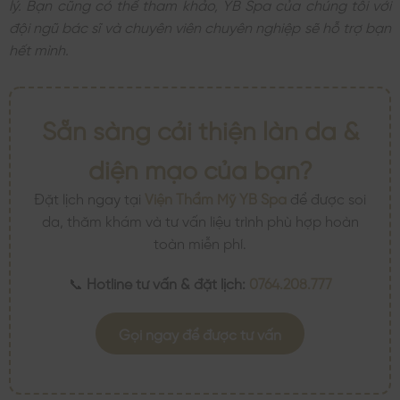
lý. Bạn cũng có thể tham khảo, YB Spa của chúng tôi với
đội ngũ bác sĩ và chuyên viên chuyên nghiệp sẽ hỗ trợ bạn
hết mình.
Sẵn sàng cải thiện làn da &
diện mạo của bạn?
Đặt lịch ngay tại
Viện Thẩm Mỹ YB Spa
để được soi
da, thăm khám và tư vấn liệu trình phù hợp hoàn
toàn miễn phí.
📞
Hotline tư vấn & đặt lịch:
0764.208.777
Gọi ngay để được tư vấn