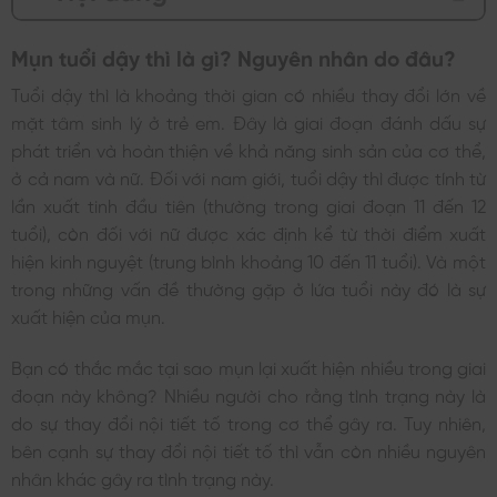
Mụn tuổi dậy thì là gì? Nguyên nhân do đâu?
Tuổi dậy thì là khoảng thời gian có nhiều thay đổi lớn về
mặt tâm sinh lý ở trẻ em. Đây là giai đoạn đánh dấu sự
phát triển và hoàn thiện về khả năng sinh sản của cơ thể,
ở cả nam và nữ. Đối với nam giới, tuổi dậy thì được tính từ
lần xuất tinh đầu tiên (thường trong giai đoạn 11 đến 12
tuổi), còn đối với nữ được xác định kể từ thời điểm xuất
hiện kinh nguyệt (trung bình khoảng 10 đến 11 tuổi). Và một
trong những vấn đề thường gặp ở lứa tuổi này đó là sự
xuất hiện của mụn.
Bạn có thắc mắc tại sao mụn lại xuất hiện nhiều trong giai
đoạn này không? Nhiều người cho rằng tình trạng này là
do sự thay đổi nội tiết tố trong cơ thể gây ra. Tuy nhiên,
bên cạnh sự thay đổi nội tiết tố thì vẫn còn nhiều nguyên
nhân khác gây ra tình trạng này.