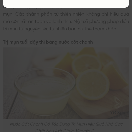
dụng những nguyên liệu tự nhiên quanh mình để điều trị
mụn. Các thành phần từ thiên nhiên không chỉ hiệu quả
mà còn rất an toàn và lành tính. Một số phương pháp điều
trị mụn từ nguyên liệu tự nhiên bạn có thể tham khảo:
Trị mụn tuổi dậy thì bằng nước cốt chanh
Nước Cốt Chanh Có Tác Dụng Trị Mụn Hiệu Quả Nhờ Các
Chất Như Axit Citric, Vitamin C…