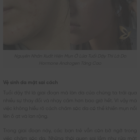
Nguyên Nhân Xuất Hiện Mụn Ở Lứa Tuổi Dậy Thì Là Do
Hormone Androgen Tăng Cao
Vệ sinh da mặt sai cách
Tuổi dậy thì là giai đoạn mà làn da của chúng ta trải qua
nhiều sự thay đổi và nhạy cảm hơn bao giờ hết. Vì vậy mà
việc không hiểu rõ cách chăm sóc da có thể khiến mụn nổi
lên ồ ạt và lan rộng.
Trong giai đoạn này, các bạn trẻ vẫn còn bỡ ngỡ trong
việc chăm sóc da. Những thói quen sai lầm như rửa mặt