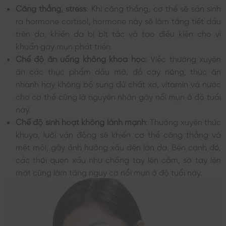
Căng thẳng, stress
: Khi căng thẳng, cơ thể sẽ sản sinh
ra hormone cortisol, hormone này sẽ làm tăng tiết dầu
trên da, khiến da bị bít tắc và tạo điều kiện cho vi
khuẩn gây mụn phát triển.
Chế độ ăn uống không khoa học
: Việc thường xuyên
ăn các thực phẩm dầu mỡ, đồ cay nóng, thức ăn
nhanh hay không bổ sung đủ chất xơ, vitamin và nước
cho cơ thể cũng là nguyên nhân gây nổi mụn ở độ tuổi
này.
Chế độ sinh hoạt không lành mạnh
: Thường xuyên thức
khuya, lười vận động sẽ khiến cơ thể căng thẳng và
mệt mỏi, gây ảnh hưởng xấu đến làn da. Bên cạnh đó,
các thói quen xấu như chống tay lên cằm, sờ tay lên
mặt cũng làm tăng nguy cơ nổi mụn ở độ tuổi này.