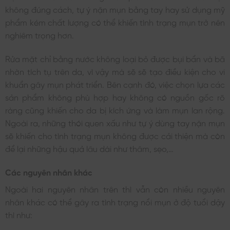
không đúng cách, tự ý nặn mụn bằng tay hay sử dụng mỹ
phẩm kém chất lượng có thể khiến tình trạng mụn trở nên
nghiêm trọng hơn.
Rửa mặt chỉ bằng nước không loại bỏ được bụi bẩn và bã
nhờn tích tụ trên da, vì vậy mà sẽ sẽ tạo điều kiện cho vi
khuẩn gây mụn phát triển. Bên cạnh đó, việc chọn lựa các
sản phẩm không phù hợp hay không có nguồn gốc rõ
ràng cũng khiến cho da bị kích ứng và làm mụn lan rộng.
Ngoài ra, những thói quen xấu như tự ý dùng tay nặn mụn
sẽ khiến cho tình trạng mụn không được cải thiện mà còn
để lại những hậu quả lâu dài như thâm, sẹo,…
Các nguyên nhân khác
Ngoài hai nguyên nhân trên thì vẫn còn nhiều nguyên
nhân khác có thể gây ra tình trạng nổi mụn ở độ tuổi dậy
thì như: