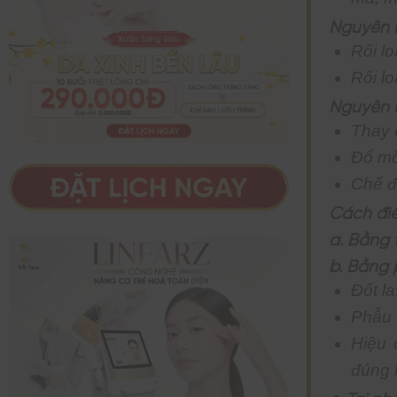
Nguyên n
Rối l
Rối l
Nguyên n
Thay đ
Đổ mồ 
Chế đ
Cách điều
a. Bằng 
b. Bằng
Đốt l
Phẫu t
Hiệu 
đúng 
c. Tại nh