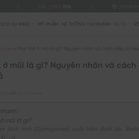
HÀI LÒNG
99%
13
CHI NHÁ
DỊCH VỤ KHÁC
MỸ PHẨM
HỆ THỐNG CHI NHÁNH
BLOG
V
rị mụn
»
Mụn thịt ở mũi là gì? Nguyên nhân và cách điều trị hi
t ở mũi là gì? Nguyên nhân và cách đ
ả
/2024
BỞI
LAI KIM NGÂN
nhanh:
ở mũi là gì?
n lành tính (Syringomas) xuất hiện dưới da, thườ
ắt, cổ.