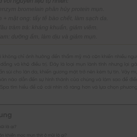
enzym bromelain phân hủy protein mụn.
 + mật ong: tẩy tế bào chết, làm sạch da.
dầu tràm trà: kháng khuẩn, giảm viêm.
am: dưỡng ẩm, làm dịu và giảm mụn.
i không chỉ ảnh hưởng đến thẩm mỹ mà còn khiến nhiều người
 dẳng và khó điều trị. Đây là loại mụn lành tính nhưng lại g
n sùi cho làn da, khiến gương mặt trở nên kém tự tin. Vậy mụn
ân nào dẫn đến sự hình thành của chúng và làm sao để điều
pa tìm hiểu để có cái nhìn rõ ràng hơn và lựa chọn phương
dung
ũi là gì?
n khiến mọc mụn thịt ở mũi là gì?