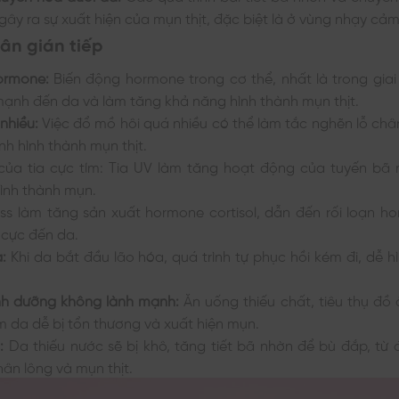
, gây ra sự xuất hiện của mụn thịt, đặc biệt là ở vùng nhạy cả
ân gián tiếp
ormone:
Biến động hormone trong cơ thể, nhất là trong giai
ạnh đến da và làm tăng khả năng hình thành mụn thịt.
nhiều:
Việc đổ mồ hôi quá nhiều có thể làm tắc nghẽn lỗ châ
nh hình thành mụn thịt.
ủa tia cực tím: Tia UV làm tăng hoạt động của tuyến bã 
ình thành mụn.
ss làm tăng sản xuất hormone cortisol, dẫn đến rối loạn h
 cực đến da.
:
Khi da bắt đầu lão hóa, quá trình tự phục hồi kém đi, dễ 
nh dưỡng không lành mạnh:
Ăn uống thiếu chất, tiêu thụ đồ
m da dễ bị tổn thương và xuất hiện mụn.
:
Da thiếu nước sẽ bị khô, tăng tiết bã nhờn để bù đắp, từ
hân lông và mụn thịt.