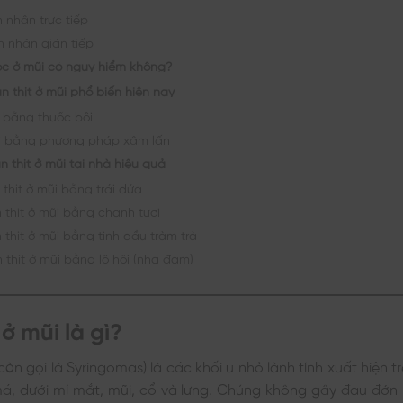
 nhân trực tiếp
 nhân gián tiếp
ọc ở mũi có nguy hiểm không?
n thịt ở mũi phổ biến hiện nay
ị bằng thuốc bôi
rị bằng phương pháp xâm lấn
n thịt ở mũi tại nhà hiệu quả
 thịt ở mũi bằng trái dứa
n thịt ở mũi bằng chanh tươi
n thịt ở mũi bằng tinh dầu tràm trà
n thịt ở mũi bằng lô hội (nha đam)
ở mũi là gì?
còn gọi là Syringomas) là các khối u nhỏ lành tính xuất hiện 
á, dưới mí mắt, mũi, cổ và lưng. Chúng không gây đau đớn