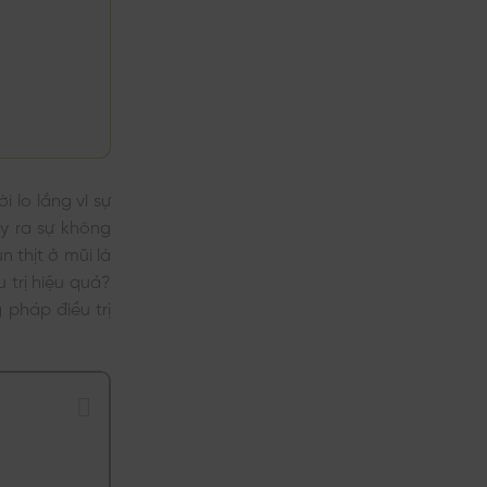
Dụng
Bôi
luận
Phổ
Trị
ở
Biến
Thâm
Review
Mông
5
Hiệu
Kem
Quả
Bôi
Được
Trị
Nhiều
Thâm
Người
Nách
Tin
Được
Dùng
Nhiều
Người
Tin
Dùng
 lo lắng vì sự
ây ra sự không
 thịt ở mũi là
 trị hiệu quả?
 pháp điều trị