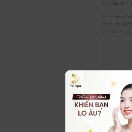
chủ yếu ảnh 
Mụn thịt có 
3mm và thườn
việc xuất hiệ