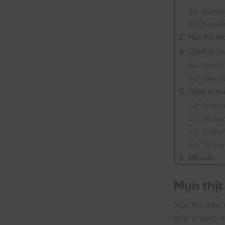
Nguyên
Nguyên
Mụn thịt m
Cách trị mụ
Điều tr
Điều t
Cách trị mụ
Trị mụn
Trị mụ
Trị mụ
Trị mụ
Kết luận
Mụn thịt 
Mụn thịt (hay 
gặp ở vùng m