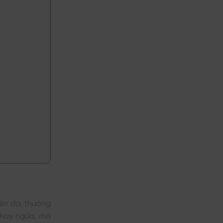
trên da, thường
 hay ngứa, mà