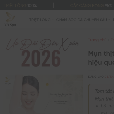
Bỏ
TRIỆT LÔNG
100%
CẤY CĂNG BÓNG
95%
qua
nội
TRIỆT LÔNG
CHĂM SÓC DA CHUYÊN SÂU
dung
Trang chủ
»
T
Mụn thị
hiệu qu
ĐĂNG VÀO
03/10
Tóm tắt 
Mụn thịt 
Là mụ
má, m