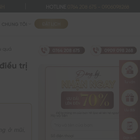
NH
HOTLINE
0764 208 675
-
0906098268
ĐẶT LỊCH
Ề CHÚNG TÔI
ệu quả
iều trị
Họ và tên
ng ở mũi,
Số điện thoại