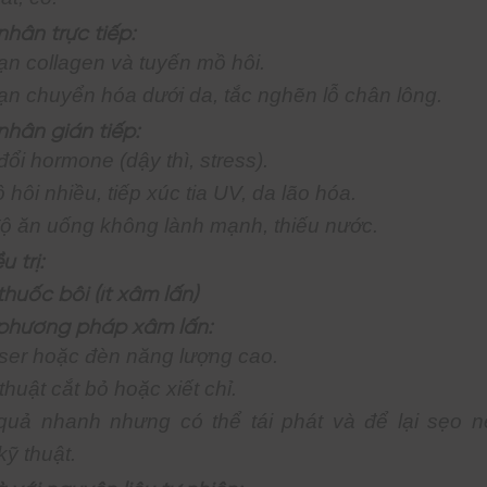
hân trực tiếp:
oạn collagen và tuyến mồ hôi.
oạn chuyển hóa dưới da, tắc nghẽn lỗ chân lông.
hân gián tiếp:
ổi hormone (dậy thì, stress).
hôi nhiều, tiếp xúc tia UV, da lão hóa.
ộ ăn uống không lành mạnh, thiếu nước.
 trị:
thuốc bôi (ít xâm lấn)
 phương pháp xâm lấn:
aser hoặc đèn năng lượng cao.
huật cắt bỏ hoặc xiết chỉ.
quả nhanh nhưng có thể tái phát và để lại sẹo 
kỹ thuật.
à với nguyên liệu tự nhiên: