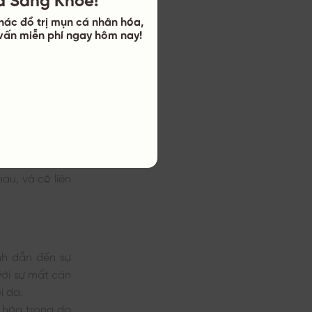
hác đồ trị mụn cá nhân hóa,
ư vấn miễn phí ngay hôm nay!
ưng nhiều giả
au, và có liên
nh dẫn đến sự
 với sự mất cân
i da.
n hóa trong da