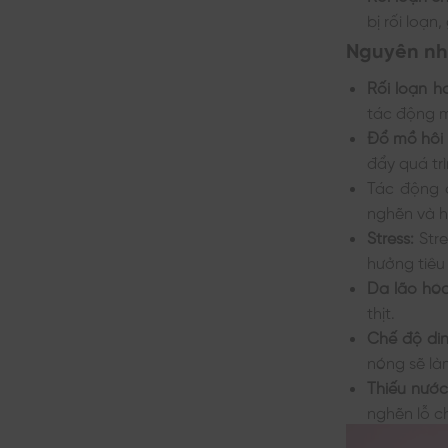
bị rối loạn
Nguyên nh
Rối loạn h
tác động m
Đổ mồ hôi 
đẩy quá trì
Tác động c
nghẽn và h
Stress:
Stre
hưởng tiêu
Da lão hóa
thịt.
Chế độ di
nóng sẽ là
Thiếu nước
nghẽn lỗ c