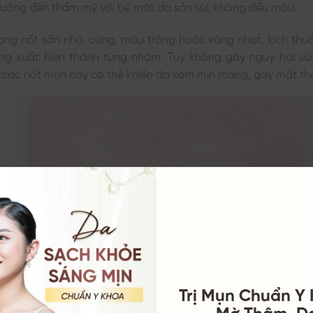
hưởng đến thẩm mỹ với bề mặt da sần sùi, không đều màu.
dạng nốt sần nhỏ, cứng, màu trắng hoặc vàng nhạt, kích thư
g xuất hiện thành từng nhóm. Tuy không gây nguy hại sứ
n các nốt mụn này có thể khiến da kém mịn màng, gây mất t
Trị Mụn Chuẩn Y
Mờ Thâm, D