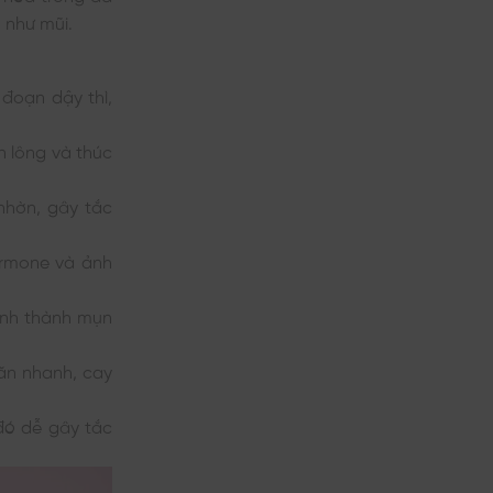
m như mũi.
 đoạn dậy thì,
n lông và thúc
nhờn, gây tắc
ormone và ảnh
hình thành mụn
 ăn nhanh, cay
 đó dễ gây tắc