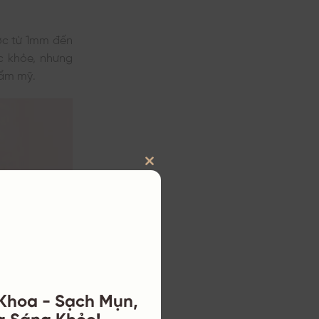
ớc từ 1mm đến
c khỏe, nhưng
hẩm mỹ.
CLOSE
THIS
MODULE
 Khoa - Sạch Mụn,
a Sáng Khỏe!