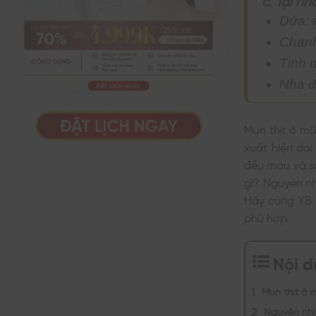
Dứa: 
Chanh
Tinh 
Nha đ
Mụn thịt ở mũ
xuất hiện dai
đều màu và sầ
gì? Nguyên nh
Hãy cùng YB S
phù hợp.
Nội 
Mụn thịt ở m
Nguyên nhâ