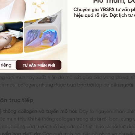
Chuyên gia YBSPA tư vấn p
hiệu quả rõ rệt. Đặt lịch t
Mụn Thịt Ở Mũi
hân khiến mọc mụn thịt ở mũi là gì?
gây ra mụn thịt hiện vẫn chưa được xác định rõ ràng, nh
ng loại mụn này xuất hiện do ma sát giữa các vùng da với nh
h máu, collagen, nhưng được bao bọc bởi lớp da bên ngoài.
n trực tiếp
ệ thống collagen và tuyến mồ hôi:
Đây là nguyên nhân chí
ủa mụn thịt. Khi hệ thống collagen trong da bị rối loạn, cùng
 hoạt động của tuyến mồ hôi, các nốt thịt thừa sẽ nổi lên dướ
huyển hóa dưới da:
Các quá trình bài tiết bã nhờn và chuyể