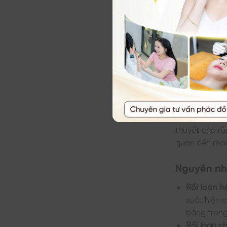
Nguyên n
Nguyên nhân 
thuyết cho rằ
quan đến mạc
Nguyên nhâ
Rối loạn h
xuất hiện c
bằng trong
Rối loạn c