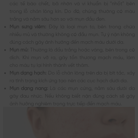
các tế bào chết, bã nhờn và vi khuẩn bị “nhốt” bên
trong lỗ chân lông kín. Do đó, chúng thường có màu
trắng và nằm sâu hơn so với mụn đầu đen.
Mụn sưng viêm:
Đây là loại mụn to, bên trong chứa
nhiều mủ và thường không có đầu mụn. Tự ý nặn không
đúng cách gây ảnh hưởng đến mạch máu dưới da.
Mụn mủ:
Thường là đầu trắng hoặc vàng, bên trong có
dịch. Khi mụn vỡ ra, gây tổn thương mạch máu, làm
cho máu tụ lại hình thành vết thâm.
Mụn dạng hạch:
Do lỗ chân lông trên da bị bít tắc, xảy
ra tình trạng kích ứng tạo nên các cục hạch dưới da.
Mụn dạng nang:
Là các mụn cứng, nằm sâu dưới da
gây đau nhức. Nếu không biết nặn đúng cách sẽ gây
ảnh hưởng nghiêm trọng trực tiếp đến mạch máu.