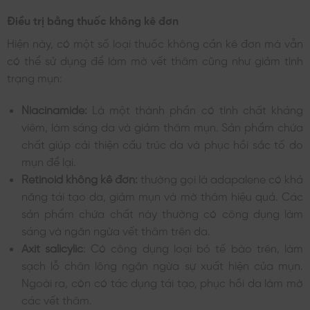
Điều trị bằng thuốc không kê đơn
Hiện này, có một số loại thuốc không cần kê đơn mà vẫn
có thể sử dụng để làm mờ vết thâm cũng như giảm tình
trạng mụn:
Niacinamide:
Là một thành phần có tính chất kháng
viêm, làm sáng da và giảm thâm mụn. Sản phẩm chứa
chất giúp cải thiện cấu trúc da và phục hồi sắc tố do
mụn để lại.
Retinoid không kê đơn:
thường gọi là adapalene có khả
năng tái tạo da, giảm mụn và mờ thâm hiệu quả. Các
sản phẩm chứa chất này thường có công dụng làm
sáng và ngăn ngừa vết thâm trên da.
Axit salicylic
: Có công dụng loại bỏ tế bào trên, làm
sạch lỗ chân lông ngăn ngừa sự xuất hiện của mụn.
Ngoài ra, còn có tác dụng tái tạo, phục hồi da làm mờ
các vết thâm.