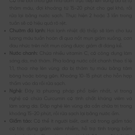
thâm máu, đợi khoảng từ 15-20 phút cho gel khô, rồi
rửa lại bằng nước sạch. Thực hiện 2 hoặc 3 lần trong
tuần sẽ có hiệu quả rõ rệt.
Chườm đá lạnh:
Hơi lạnh nhiệt độ thấp sẽ làm cho lưu
lượng máu tuần hoàn đi qua nốt mụn giảm xuống, cơn
đau nhức trên nốt mụn cũng được giảm đi đáng kể.
Nước chanh:
Chứa nhiều vitamin C, có công dụng làm
sáng da, mờ thâm. Pha loãng nước cốt chanh theo tỉ lệ
1:1, thoa nhẹ lên vùng da bị thâm tụ máu bằng tăm
bông hoặc bông gòn. Khoảng 10-15 phút cho hỗn hợp
thấm vào da rồi rửa sạch.
Nghệ:
Đây là phương pháp phổ biến nhất, vì trong
nghệ có chứa Curcumin có tính chất kháng viêm và
làm sáng da. Đắp nghệ lên vùng da cần chữa trị trong
khoảng 15-20 phút, rồi rửa sạch lại bằng nước ấm.
Giấm táo:
Có thể ít người biết, axit có trong giấm táo
có tác dụng giảm viêm nhiễm, hỗ trợ tình trạng bầm