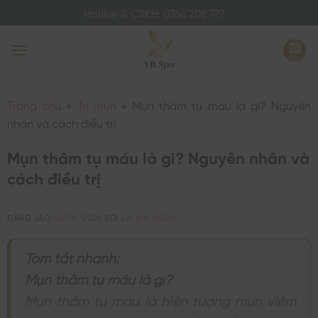
Bỏ
Hotline & CSKH: 0764 208 777
qua
nội
dung
Trang chủ
»
Trị mụn
»
Mụn thâm tụ máu là gì? Nguyên
nhân và cách điều trị
Mụn thâm tụ máu là gì? Nguyên nhân và
cách điều trị
ĐĂNG VÀO
04/09/2024
BỞI
LAI KIM NGÂN
Tóm tắt nhanh:
Mụn thâm tụ máu là gì?
Mụn thâm tụ máu là hiện tượng mụn viêm