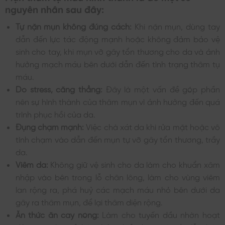
nguyên nhân sau đây:
Tự nặn mụn không đúng cách:
Khi nặn mụn, dùng tay
dẫn đến lực tác động mạnh hoặc không đảm bảo vệ
sinh cho tay, khi mụn vỡ gây tổn thương cho da và ảnh
hưởng mạch máu bên dưới dẫn đến tình trạng thâm tụ
máu.
Do stress, căng thẳng:
Đây là một vấn đề góp phần
nên sự hình thành của thâm mụn vì ảnh hưởng đến quá
trình phục hồi của da.
Đụng chạm mạnh:
Việc chà xát da khi rửa mặt hoặc vô
tình chạm vào dẫn đến mụn tự vỡ gây tổn thương, trầy
da.
Viêm da:
Không giữ vệ sinh cho da làm cho khuẩn xâm
nhập vào bên trong lỗ chân lông, làm cho vùng viêm
lan rộng ra, phá huỷ các mạch máu nhỏ bên dưới da
gây ra thâm mụn, để lại thâm diện rộng.
Ăn thức ăn cay nóng:
Làm cho tuyến dầu nhờn hoạt