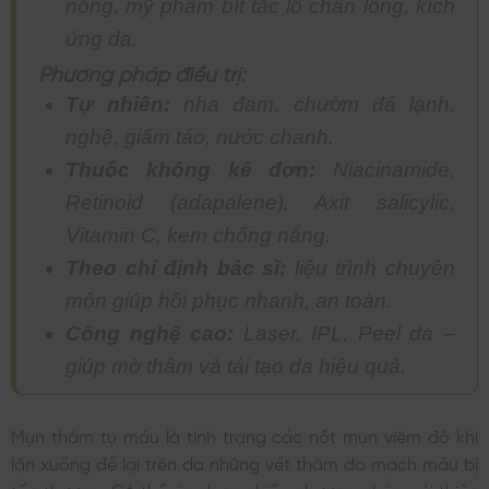
nóng, mỹ phẩm bít tắc lỗ chân lông, kích
ứng da.
Phương pháp điều trị:
Tự nhiên:
nha đam, chườm đá lạnh,
nghệ, giấm táo, nước chanh.
Thuốc không kê đơn:
Niacinamide,
Retinoid (adapalene), Axit salicylic,
Vitamin C, kem chống nắng.
Theo chỉ định bác sĩ:
liệu trình chuyên
môn giúp hồi phục nhanh, an toàn.
Công nghệ cao:
Laser, IPL, Peel da –
giúp mờ thâm và tái tạo da hiệu quả.
Mụn thâm tụ máu là tình trạng các nốt mụn viêm đỏ khi
lặn xuống để lại trên da những vết thâm do mạch máu bị
tổn thương. Có thể áp dụng nhiều phương pháp cải thiện