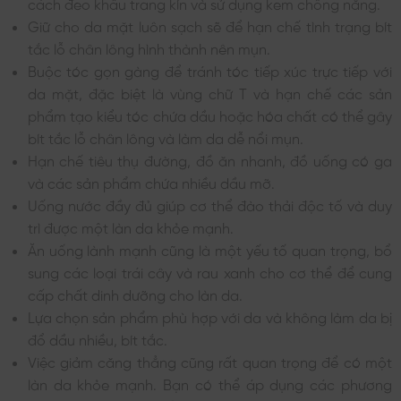
cách đeo khẩu trang kín và sử dụng kem chống nắng.
Giữ cho da mặt luôn sạch sẽ để hạn chế tình trạng bít
tắc lỗ chân lông hình thành nên mụn.
Buộc tóc gọn gàng để tránh tóc tiếp xúc trực tiếp với
da mặt, đặc biệt là vùng chữ T và hạn chế các sản
phẩm tạo kiểu tóc chứa dầu hoặc hóa chất có thể gây
bít tắc lỗ chân lông và làm da dễ nổi mụn.
Hạn chế tiêu thụ đường, đồ ăn nhanh, đồ uống có ga
và các sản phẩm chứa nhiều dầu mỡ.
Uống nước đầy đủ giúp cơ thể đào thải độc tố và duy
trì được một làn da khỏe mạnh.
Ăn uống lành mạnh cũng là một yếu tố quan trọng, bổ
sung các loại trái cây và rau xanh cho cơ thể để cung
cấp chất dinh dưỡng cho làn da.
Lựa chọn sản phẩm phù hợp với da và không làm da bị
đổ dầu nhiều, bít tắc.
Việc giảm căng thẳng cũng rất quan trọng để có một
làn da khỏe mạnh. Bạn có thể áp dụng các phương