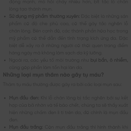
động mạnh, mồ hôi chảy nhiều hơn, bít tắc lỗ chân
lông tạo thành mụn.
Sử dụng mỹ phẩm thường xuyên:
Đặc biệt là những sản
phẩm có độ che phủ cao, có thể gây tắc nghẽn lỗ
chân lông. Bên cạnh đó, các thành phần hóa học trong
mỹ phẩm có thể dẫn đến tình trạng kích ứng da. Đặc
biệt dễ xảy ra ở những người có thói quen trang điểm
hàng ngày mà không làm sạch da kỹ lưỡng.
Ngoài ra, các yếu tố môi trường như
bụi bẩn, ô nhiễm,
cũng góp phần làm tổn hại làn da.
Những loại mụn thâm nào gây tụ máu?
Thâm tụ máu thường được gây ra bởi các loại mụn sau:
Mụn đầu đen:
Khi lỗ chân lông bị tắc nghẽn bởi sự kết
hợp của bã nhờn và tế bào chết, chúng ta sẽ thấy xuất
hiện những chấm đen li ti trên da, đó chính là mụn đầu
đen.
Mụn đầu trắng:
Còn mụn đầu trắng thì hình thành khi