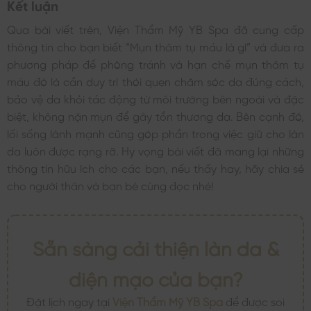
Kết luận
Qua bài viết trên, Viện Thẩm Mỹ YB Spa đã cung cấp
thông tin cho bạn biết “Mụn thâm tụ máu là gì” và đưa ra
phương pháp để phòng tránh và hạn chế mụn thâm tụ
máu đó là cần duy trì thói quen chăm sóc da đúng cách,
bảo vệ da khỏi tác động từ môi trường bên ngoài và đặc
biệt, không nặn mụn để gây tổn thương da. Bên cạnh đó,
lối sống lành mạnh cũng góp phần trong việc giữ cho làn
da luôn được rạng rỡ. Hy vọng bài viết đã mang lại những
thông tin hữu ích cho các bạn, nếu thấy hay, hãy chia sẻ
cho người thân và bạn bè cùng đọc nhé!
Sẵn sàng cải thiện làn da &
diện mạo của bạn?
Đặt lịch ngay tại
Viện Thẩm Mỹ YB Spa
để được soi