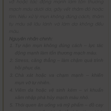
vỡ hoặc tác động mạnh làm tổn thương
mạch máu dưới da, gây vết thâm đỏ hoặc
tím. Nếu xử lý mụn không đúng cách, thâm
tụ máu sẽ lâu lành và làm da không đều
màu.
Nguyên nhân chính:
Tự nặn mụn không đúng cách – lực tác
động mạnh làm tổn thương mạch máu.
Stress, căng thẳng – làm chậm quá trình
hồi phục da.
Chà xát hoặc va chạm mạnh – khiến
mụn vỡ tự nhiên.
Viêm da hoặc vệ sinh kém – vi khuẩn
xâm nhập phá hủy mạch máu nhỏ.
Thói quen ăn uống và mỹ phẩm – đồ cay