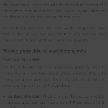
Những người có cơ địa tốt, nền da đủ khoẻ thì thường các
vết thâm tụ máu sẽ mau lành hơn. Ngoài ra, nếu vết thâm
nhỏ không quá sâu thì cũng sẽ rất mau lành.
Khi giữ thói quen chăm sóc, bảo vệ da đúng cách. Quá
trình tái tạo tế bào mới sẽ được thúc đẩy nhanh chóng
hơn, giảm thời gian vết thâm trên da hồi phục lại.
Phương pháp điều trị mụn thâm tụ máu
Phương pháp tự nhiên
Có thể xử lý mụn thâm tụ máu bằng phương pháp tự
nhiên. Tuy là không hiệu quả như các phương pháp y tế
nhưng cũng làm giảm bớt phần nào. Sau đây là một số
phương pháp tự nhiên có thể áp dụng:
Sử dụng nha đam:
Vì có tính chất kháng viêm và làm
dịu da, giúp mụn giảm sưng và vết thâm được mờ đi.
Có thể bôi thoa gel nha đam trực tiếp lên vùng da bị tụ