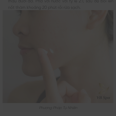
máu dưới da. Pha với nước với tỷ lệ 2:1, sau đó bôi lên
nốt thâm khoảng 20 phút rồi rửa sạch.
Phương Pháp Tự Nhiên