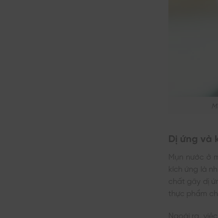
​m
Dị ứng và 
​Mụn nước ở 
kích ứng là n
chất gây dị 
thực phẩm ch
Ngoài ra, vi