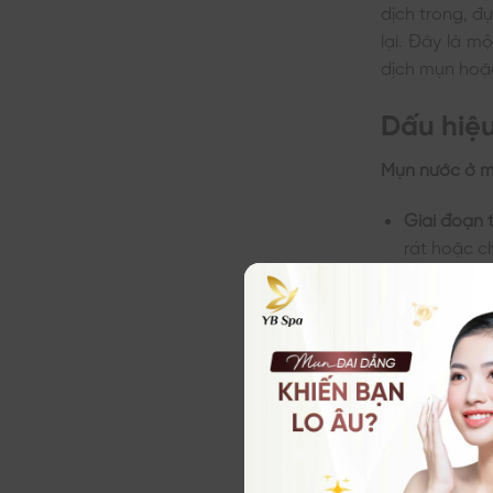
dịch trong, đ
lại. Đây là m
dịch mụn hoặ
Dấu hiệu
Mụn nước ở mô
Giai đoạn t
rát hoặc c
Giai đoạn 
dọc theo m
Giai đoạn 
thành vết 
Ngoài ra, ng
hạch bạch huy
Nguyên 