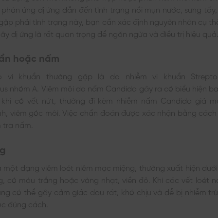
 phản ứng dị ứng dẫn đến tình trạng nổi mụn nước, sưng tấy
i gặp phải tình trạng này, bạn cần xác định nguyên nhân cụ thể
ây dị ứng là rất quan trọng để ngăn ngừa và điều trị hiệu quả.
ẩn hoặc nấm
 vi khuẩn thường gặp là do nhiễm vi khuẩn Strept
us nhóm A. Viêm môi do nấm Candida gây ra có biểu hiện ba
 khi có vết nứt, thường đi kèm nhiễm nấm Candida giả 
nh, viêm góc môi. Việc chẩn đoán được xác nhận bằng cách
 tra nấm.
ng
là một dạng viêm loét niêm mạc miệng, thường xuất hiện dướ
g, có màu trắng hoặc vàng nhạt, viền đỏ. Khi các vết loét n
ng có thể gây cảm giác đau rát, khó chịu và dễ bị nhiễm t
c đúng cách.