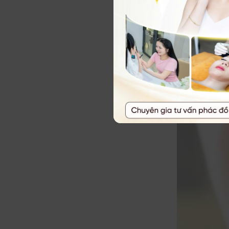
Nhiễm viru
​Mụn nước ở m
chiếm hơn 80%
bệnh, như hô
Sau khi xâm n
gặp điều kiện