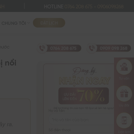
NH
HOTLINE
0764 208 675
-
0906098268
ĐẶT LỊCH
Ề CHÚNG TÔI
 nước
ị nổi
Họ và tên
ây ra.
Số điện thoại