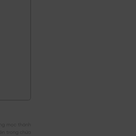
ờng mọc thành
ên trong chứa