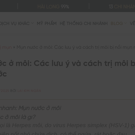
HÀI LÒNG
99%
13
CHI NHÁ
DỊCH VỤ KHÁC
MỸ PHẨM
HỆ THỐNG CHI NHÁNH
BLOG
V
rị mụn
»
Mụn nước ở môi: Các lưu ý và cách trị môi bị nổi mụn
 ở môi: Các lưu ý và cách trị môi b
ớc
/2025
BỞI
LAI KIM NGÂN
nhanh: Mụn nước ở môi
 ở môi là gì?
ọi là
Herpes môi
, do virus Herpes simplex (HSV-1) g
hiện nốt nhỏ chứa dịch, có thể ngứa, rát hoặc đau.