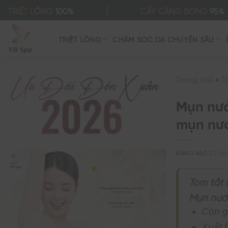
Bỏ
TRIỆT LÔNG
100%
CẤY CĂNG BÓNG
95%
qua
nội
TRIỆT LÔNG
CHĂM SÓC DA CHUYÊN SÂU
dung
Trang chủ
»
T
Mụn nước
mụn nư
ĐĂNG VÀO
23/06
Tóm tắt 
Mụn nước
Còn g
Xuất 