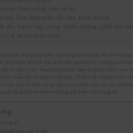
 mát: Giảm sưng, đau và rát.
 môi: Kem dưỡng ẩm dịu nhẹ, tránh nứt nẻ.
ộ ăn: Tránh cay, chua, nhiều đường, chất béo; t
in C, E và uống đủ nước.
ôi là tình trạng phổ biến thường gây khó chịu và ảnh hưởng
n nhỏ chứa dịch có thể xuất hiện quanh môi, miệng và thườ
, đôi khi đau nhức. Nếu không được điều trị đúng cách, mụn n
phát nhiều lần. Trong bài viết này,
YB Spa
sẽ cùng bạn tìm hi
n nhân gây ra tình trạng này, cách chăm sóc và các phương 
 quả để giúp bạn nhanh chóng cải thiện tình trạng da.
dung
môi là gì?
hận biết mụn nước ở môi