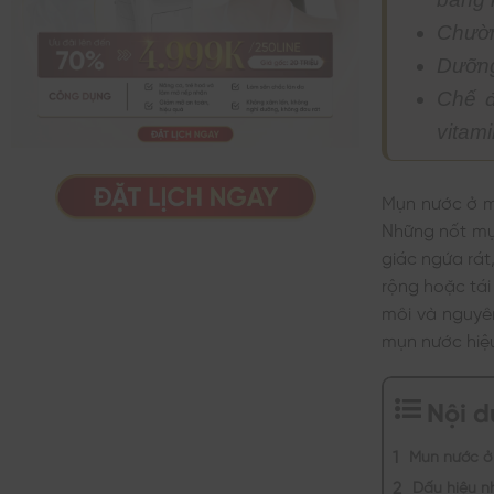
Chườm
Dưỡng
Chế đ
vitam
Mụn nước ở m
Những nốt mụ
giác ngứa rát
rộng hoặc tái 
môi và nguyê
mụn nước hiệu
Nội 
Mụn nước ở 
Dấu hiệu n