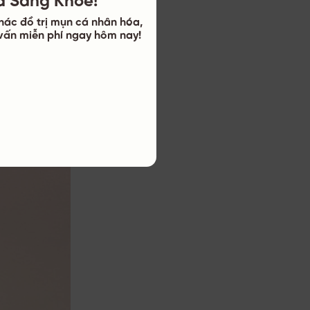
hác đồ trị mụn cá nhân hóa,
ư vấn miễn phí ngay hôm nay!
 yếu là HSV-1,
ới người nhiễm
miệng.
à tái phát khi
 ​