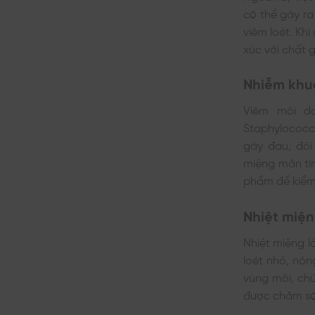
có thể gây ra
viêm loét. Kh
xúc với chất g
Nhiễm khu
Viêm môi do
Staphylococc
gây đau, đôi
miệng mãn tí
phẩm để kiểm
Nhiệt miệ
​Nhiệt miệng 
loét nhỏ, nôn
vùng môi, chú
được chăm só