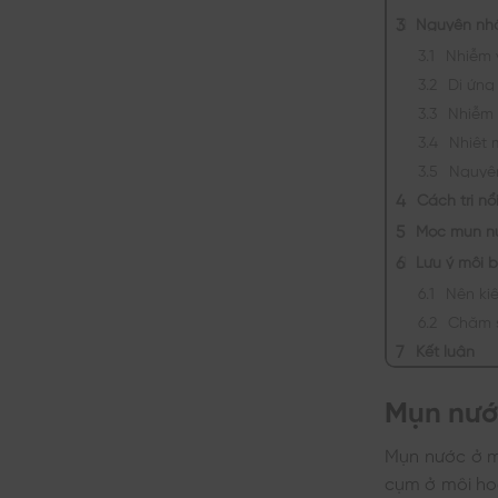
Nguyên nhâ
Nhiễm v
Dị ứng
Nhiễm
Nhiệt 
Nguyê
Cách trị n
Mọc mụn nư
Lưu ý môi b
Nên ki
Chăm s
Kết luận
Mụn nước
Mụn nước ở m
cụm ở môi ho