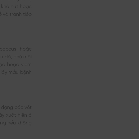
, khô nứt hoặc
 và tránh tiếp
​
ococcus hoặc
n đỏ, phù môi
mạc hoặc viêm
 lấy mẫu bệnh
i dạng các vết
ày xuất hiện ở
rùng nếu không