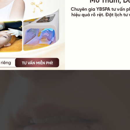
s
Chuyên gia YBSPA tư vấn p
hiệu quả rõ rệt. Đặt lịch t
ôi thường xuất hiện do nhiễm virus herpes simplex (HSV), chủ
 các trường hợp. Virus này lây lan qua tiếp xúc trực tiếp v
n, dùng chung đồ dùng cá nhân hoặc quan hệ tình dục bằng 
hập, virus có thể tồn tại trong cơ thể ở trạng thái tiềm ẩn v
 thuận lợi như căng thẳng, mệt mỏi hoặc hệ miễn dịch suy yếu.