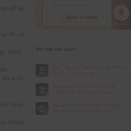
ng dễ tái
ung đồ cá
Bài viết liên quan
, thuốc,
Top 7 Spa Trị Thâm Bẹn Tại TPHCM
08
da.
Uy Tín, Chất Lượng
Th8
tiết lạnh,
Không
có
Top 6 Spa Trị Thâm Mông Tại
bình
08
luận
TPHCM Uy Tín, Chất Lượng
Th8
ở
Top
Không
7
có
vir) hoặc
Review 3 Phương Pháp Trị Thâm
Spa
bình
07
Trị
luận
Bẹn Được Áp Dụng Phổ Biến
Th8
Thâm
ở
Bẹn
Top
Không
Tại
6
có
nhẹ nhàng
TPHCM
Spa
bình
Uy
Trị
luận