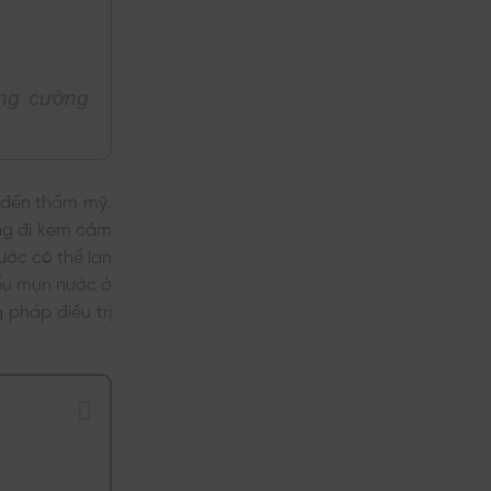
Tín,
Thâm
ở
Chất
Mông
Review
Lượng
Tại
3
TPHCM
Phương
Uy
Pháp
Tín,
Trị
Chất
Thâm
ăng cường
Lượng
Bẹn
Được
Áp
Dụng
Phổ
Biến
 đến thẩm mỹ.
ng đi kèm cảm
ước có thể lan
ểu mụn nước ở
pháp điều trị