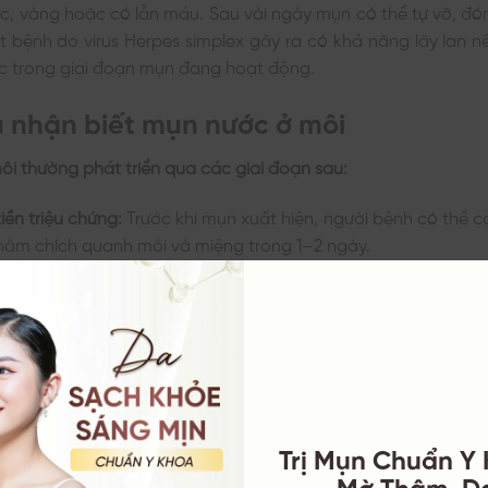
ục, vàng hoặc có lẫn máu. Sau vài ngày mụn có thể tự vỡ, đó
ột bệnh do virus Herpes simplex gây ra có khả năng lây lan nế
c trong giai đoạn mụn đang hoạt động.
 nhận biết mụn nước ở môi
i thường phát triển qua các giai đoạn sau:​
iền triệu chứng:
Trước khi mụn xuất hiện, người bệnh có thể 
hâm chích quanh môi và miệng trong 1–2 ngày.
mụn nước:
Xuất hiện các nốt phồng nhỏ chứa dịch, thường 
ép môi. Mụn có thể lan ra các vùng lân cận như mũi hoặc gò
vỡ và đóng vảy:
Mụn nước có thể vỡ ra, rỉ dịch và sau đó 
thương hở nông.
ười bệnh có thể gặp các triệu chứng toàn thân như sốt, đ
ết, nhức đầu và đau cơ .​
Trị Mụn Chuẩn Y
nhân bị mụn nước ở môi
Mờ Thâm, D