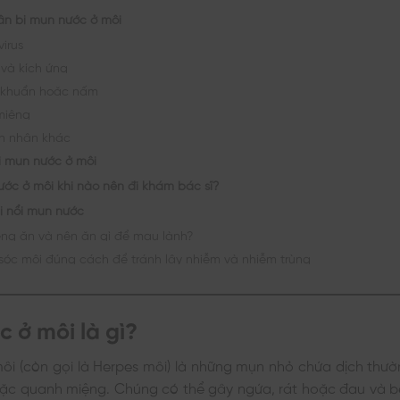
n bị mụn nước ở môi
irus
 và kích ứng
 khuẩn hoặc nấm
miệng
n nhân khác
ổi mụn nước ở môi
ớc ở môi khi nào nên đi khám bác sĩ?
ị nổi mụn nước
êng ăn và nên ăn gì để mau lành?
óc môi đúng cách để tránh lây nhiễm và nhiễm trùng
 ở môi là gì?
ôi (còn gọi là Herpes môi) là những mụn nhỏ chứa dịch thư
ặc quanh miệng. Chúng có thể gây ngứa, rát hoặc đau và b