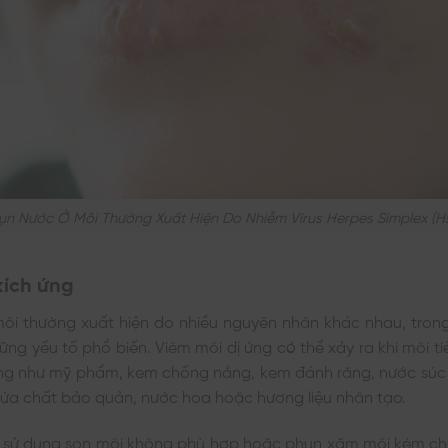
ụn Nước Ở Môi Thường Xuất Hiện Do Nhiễm Virus Herpes Simplex (h
kích ứng
môi thường xuất hiện do nhiều nguyên nhân khác nhau, trong
hững yếu tố phổ biến. Viêm môi dị ứng có thể xảy ra khi môi ti
ứng như mỹ phẩm, kem chống nắng, kem đánh răng, nước súc 
ứa chất bảo quản, nước hoa hoặc hương liệu nhân tạo.
ệc sử dụng son môi không phù hợp hoặc phun xăm môi kém ch