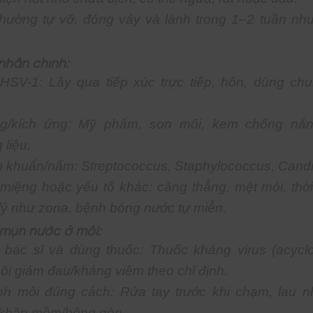
hường tự vỡ, đóng vảy và lành trong 1–2 tuần như
nhân chính:
 HSV-1: Lây qua tiếp xúc trực tiếp, hôn, dùng ch
g/kích ứng: Mỹ phẩm, son môi, kem chống nắng
 liệu.
 khuẩn/nấm: Streptococcus, Staphylococcus, Candi
 miệng hoặc yếu tố khác: căng thẳng, mệt mỏi, thời 
lý như zona, bệnh bóng nước tự miễn.
 mụn nước ở môi:
bác sĩ và dùng thuốc: Thuốc kháng virus (acyclo
ôi giảm đau/kháng viêm theo chỉ định.
nh môi đúng cách: Rửa tay trước khi chạm, lau 
khăn mềm/bông gòn.