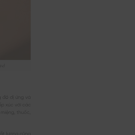
sv)
 đó dị ứng và
ếp xúc với các
miệng, thuốc,
ất lượng cũng