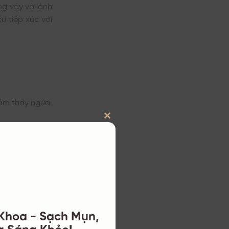
ng vảy và lành
u tiếp xúc với
cảm thấy ngứa,
mọc thành cụm
CLOSE
 má.
THIS
đóng vảy, tạo
MODULE
au họng, sưng
 Khoa - Sạch Mụn,
a Sáng Khỏe!