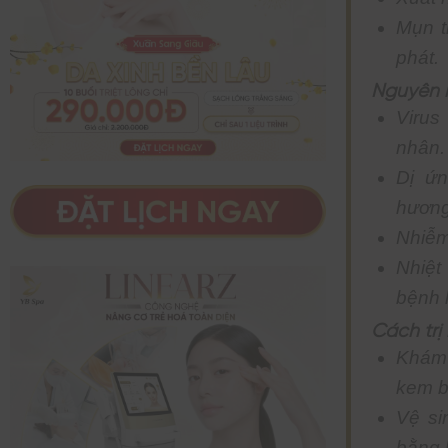
Mụn t
phát.
Nguyên 
Virus
nhân.
Dị ứn
hương
Nhiễm
Nhiệt
bệnh 
Cách trị
Khám 
kem b
Vệ si
bằng 