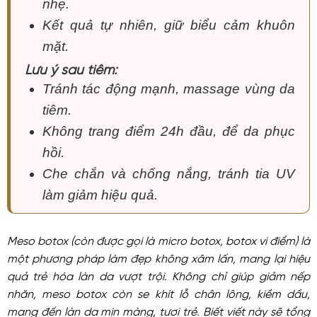
nhẹ.
Kết quả tự nhiên, giữ biểu cảm khuôn
mặt.
Lưu ý sau tiêm:
Tránh tác động mạnh, massage vùng da
tiêm.
Không trang điểm 24h đầu, để da phục
hồi.
Che chắn và chống nắng, tránh tia UV
làm giảm hiệu quả.
Meso botox (còn được gọi là micro botox, botox vi điểm) là
một phương pháp làm đẹp không xâm lấn, mang lại hiệu
quả trẻ hóa làn da vượt trội. Không chỉ giúp giảm nếp
nhăn, meso botox còn se khít lỗ chân lông, kiềm dầu,
mang đến làn da mịn màng, tươi trẻ. Biết viết này sẽ tổng