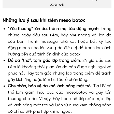
Internet)
Những lưu ý sau khi tiêm meso botox
“Yêu thương” làn da, tránh mọi tác động mạnh
: Trong
những ngày đầu sau tiêm, hãy nhẹ nhàng với làn da
của bạn. Tránh massage, chà xát hoặc bất kỳ tác
động mạnh nào lên vùng da điều trị để tránh làm ảnh
hưởng đến quá trình ổn định của botox.
Để da “thở”, tạm gác lớp trang điểm
: 24 giờ đầu sau
tiêm là khoảng thời gian làn da cần được nghỉ ngơi và
phục hồi. Hãy tạm gác những lớp trang điểm để tránh
gây kích ứng hoặc làm bít tắc lỗ chân lông.
Che chắn, bảo vệ da khỏi ánh nắng mặt trời
: Tia UV có
thể làm giảm hiệu quả của mesobotox và gây tổn
thương cho da. Vì vậy, hãy hạn chế tiếp xúc trực tiếp
với ánh nắng mặt trời và luôn sử dụng kem chống nắng
có chỉ số SPF phù hợp khi ra ngoài.