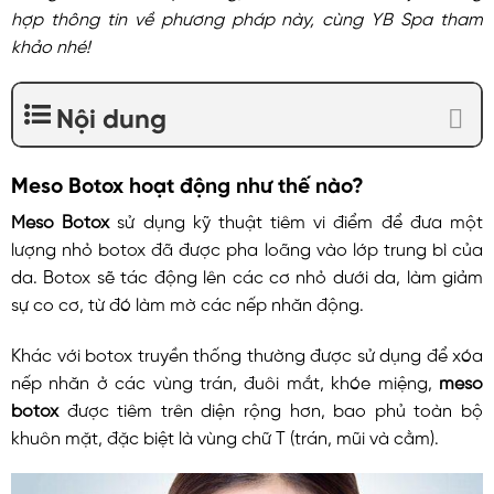
hợp thông tin về phương pháp này, cùng YB Spa tham
khảo nhé!
Nội dung
Meso Botox hoạt động như thế nào?
Meso Botox
sử dụng kỹ thuật tiêm vi điểm để đưa một
lượng nhỏ botox đã được pha loãng vào lớp trung bì của
da. Botox sẽ tác động lên các cơ nhỏ dưới da, làm giảm
sự co cơ, từ đó làm mờ các nếp nhăn động.
Khác với botox truyền thống thường được sử dụng để xóa
nếp nhăn ở các vùng trán, đuôi mắt, khóe miệng,
meso
botox
được tiêm trên diện rộng hơn, bao phủ toàn bộ
khuôn mặt, đặc biệt là vùng chữ T (trán, mũi và cằm).