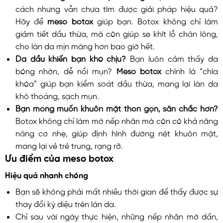
cách nhưng vẫn chưa tìm được giải pháp hiệu quả?
Hãy để
meso botox
giúp bạn. Botox không chỉ làm
giảm tiết dầu thừa, mà còn giúp se khít lỗ chân lông,
cho làn da mịn màng hơn bao giờ hết.
Da dầu khiến bạn khó chịu?
Bạn luôn cảm thấy da
bóng nhờn, dễ nổi mụn?
Meso botox
chính là “chìa
khóa” giúp bạn kiểm soát dầu thừa, mang lại làn da
khô thoáng, sạch mụn.
Bạn mong muốn khuôn mặt thon gọn, săn chắc hơn?
Botox không chỉ làm mờ nếp nhăn mà còn có khả năng
nâng cơ nhẹ, giúp định hình đường nét khuôn mặt,
mang lại vẻ trẻ trung, rạng rỡ.
Ưu điểm của meso botox
Hiệu quả nhanh chóng
Bạn sẽ không phải mất nhiều thời gian để thấy được sự
thay đổi kỳ diệu trên làn da.
Chỉ sau vài ngày thực hiện, những nếp nhăn mờ dần,