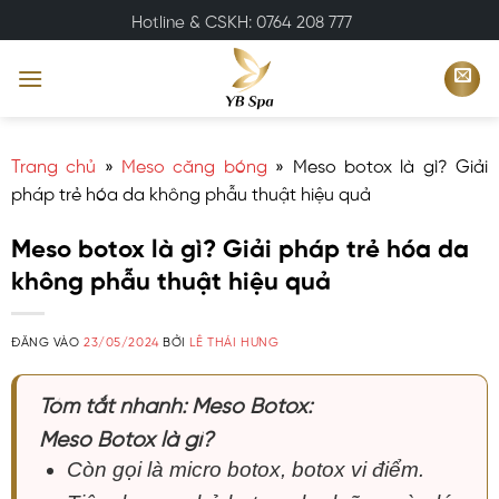
Bỏ
Hotline & CSKH: 0764 208 777
qua
nội
dung
Trang chủ
»
Meso căng bóng
»
Meso botox là gì? Giải
pháp trẻ hóa da không phẫu thuật hiệu quả
Meso botox là gì? Giải pháp trẻ hóa da
không phẫu thuật hiệu quả
ĐĂNG VÀO
23/05/2024
BỞI
LÊ THÁI HƯNG
Tóm tắt nhanh: Meso Botox:
Meso Botox là gì?
Còn gọi là micro botox, botox vi điểm.