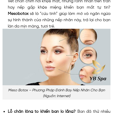
Vết chân chim nơi khóe mắt, những rãnh nhăn trên trán
hay nếp gấp khóe miệng khiến bạn mất tự tin?
Mesobotox
sẽ là “cứu tinh” giúp làm mờ và ngăn ngừa
sự hình thành của những nếp nhăn này, trả lại cho bạn
làn da mịn màng, tươi trẻ.
Meso Botox – Phương Pháp Đánh Bay Nếp Nhăn Cho Bạn
(nguồn: Internet)
Lỗ chân lông to khiến bạn lo lắng?
Bạn đã thử nhiều