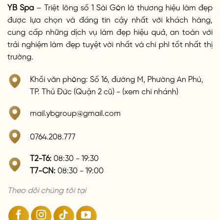
YB Spa
– Triệt lông số 1 Sài Gòn là thương hiệu làm đẹp
được lựa chọn và đáng tin cậy nhất với khách hàng,
cung cấp những dịch vụ làm đẹp hiệu quả, an toàn với
trải nghiệm làm đẹp tuyệt vời nhất và chi phí tốt nhất thị
trường.
Khối văn phòng: Số 16, đường M, Phường An Phú,
TP. Thủ Đức (Quận 2 cũ) - (xem chi nhánh)
mail.ybgroup@gmail.com
0764.208.777
T2-T6:
08:30 - 19:30
T7-CN:
08:30 - 19:00
Theo dõi chúng tôi tại