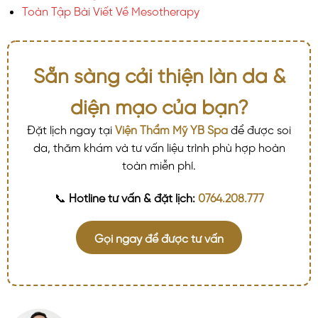
Toàn Tập Bài Viết Về Mesotherapy
Sẵn sàng cải thiện làn da &
diện mạo của bạn?
Đặt lịch ngay tại
Viện Thẩm Mỹ YB Spa
để được soi
da, thăm khám và tư vấn liệu trình phù hợp hoàn
toàn miễn phí.
📞
Hotline tư vấn & đặt lịch:
0764.208.777
Gọi ngay để được tư vấn