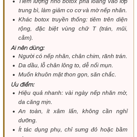
Tiêm lượng nhỏ botox pha loãng vào lớp
trung bì, làm giảm co cơ và mờ nếp nhăn.
Khác botox truyền thống: tiêm trên diện
rộng, đặc biệt vùng chữ T (trán, mũi,
cằm).
Ai nên dùng:
Người có nếp nhăn, chân chim, rãnh trán.
Da dầu, lỗ chân lông to, dễ nổi mụn.
Muốn khuôn mặt thon gọn, săn chắc.
Ưu điểm:
Hiệu quả nhanh: vài ngày nếp nhăn mờ,
da căng mịn.
An toàn, ít xâm lấn, không cần nghỉ
dưỡng.
Ít tác dụng phụ, chỉ sưng đỏ hoặc bầm