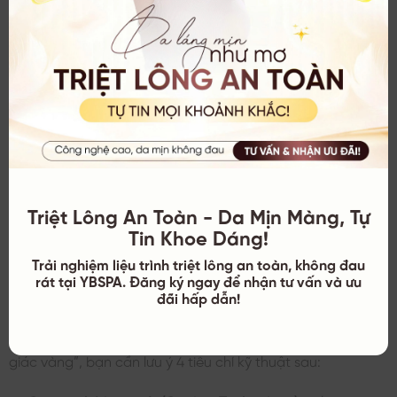
Rio
IPL (Tiêu
5 mức năng
Tầm
Beauty
200.000
chuẩn Anh)
lượng tùy chỉnh
trung
IPHH
Lescolton
IPL + Đầu
Giá thành hợp lý,
Phổ
400.000
Sapphire
lạnh
có làm mát
thông
Bên cạnh các thiết bị cá nhân, nhiều người
cũng quan tâm đến
các công nghệ triệt
lông vĩnh viễn hiện đại hiện nay
để so sánh
Triệt Lông An Toàn - Da Mịn Màng, Tự
hiệu quả lâu dài giữa triệt tại nhà và tại
Tin Khoe Dáng!
spa.
Trải nghiệm liệu trình triệt lông an toàn, không đau
rát tại YBSPA. Đăng ký ngay để nhận tư vấn và ưu
đãi hấp dẫn!
Tiêu chí khi chọn máy triệt lông Bikini tại nhà
Để chọn được chiếc máy thực sự phù hợp cho vùng “tam
giác vàng”, bạn cần lưu ý 4 tiêu chí kỹ thuật sau: