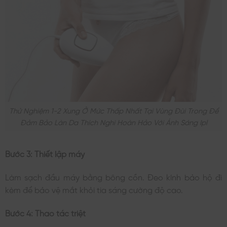
Thử Nghiệm 1-2 Xung Ở Mức Thấp Nhất Tại Vùng Đùi Trong Để
Đảm Bảo Làn Da Thích Nghi Hoàn Hảo Với Ánh Sáng Ipl
Bước 3: Thiết lập máy
Làm sạch đầu máy bằng bông cồn. Đeo kính bảo hộ đi
kèm để bảo vệ mắt khỏi tia sáng cường độ cao.
Bước 4: Thao tác triệt