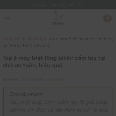
Bỏ
Hotline & CSKH: 0764 208 777
qua
nội
dung
Trang chủ
»
Triệt lông
»
Top 6 máy triệt lông bikini cầm tay
tại nhà an toàn, hiệu quả
Top 6 máy triệt lông bikini cầm tay tại
nhà an toàn, hiệu quả
ĐĂNG VÀO
10/03/2026
BỞI
LÊ THÁI HƯNG
Tóm tắt nhanh:
Máy triệt lông bikini cầm tay là giải pháp
tiện lợi, kín đáo và tiết kiệm so với đi spa.