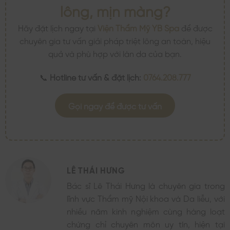
lông, mịn màng?
Hãy đặt lịch ngay tại
Viện Thẩm Mỹ YB Spa
để được
chuyên gia tư vấn giải pháp triệt lông an toàn, hiệu
quả và phù hợp với làn da của bạn.
📞
Hotline tư vấn & đặt lịch:
0764.208.777
Gọi ngay để được tư vấn
LÊ THÁI HƯNG
Bác sĩ Lê Thái Hưng là chuyên gia trong
lĩnh vực Thẩm mỹ Nội khoa và Da liễu, với
nhiều năm kinh nghiệm cùng hàng loạt
chứng chỉ chuyên môn uy tín, hiện tại