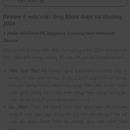
Review 6 máy triệt lông Bikini được ưa chuộng
2026
1. Halio SilkGlow IPL Sapphire Cooling Hair Removal
Device
Đây là dòng máy dẫn đầu xu hướng năm 2026 nhờ sự kết
hợp giữa ánh sáng cường độ cao IPL và đá Sapphire lạnh.
Hiệu quả thực tế:
Công nghệ Sapphire Cooling duy trì
nhiệt độ đầu triệt ở mức 10 độ C suốt quá trình sử dụng.
Đối với vùng bikini, điều này giúp triệt tiêu hoàn toàn
cảm giác nóng, kể cả khi bạn tăng mức năng lượng lên
cao để xử lý những sợi lông cứng nhất.
Ưu điểm:
Thiết kế công thái học giúp việc di chuyển
máy ở các góc hẹp vùng kín trở nên dễ dàng. Máy có
chế độ Auto-Flash (bắn tự động) giúp tiết kiệm thời
gian.