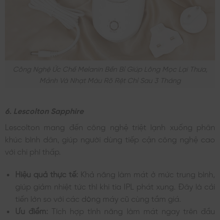
Công Nghệ Ức Chế Melanin Bền Bỉ Giúp Lông Mọc Lại Thưa,
Mảnh Và Nhạt Màu Rõ Rệt Chỉ Sau 3 Tháng
6. Lescolton Sapphire
Lescolton mang đến công nghệ triệt lạnh xuống phân
khúc bình dân, giúp người dùng tiếp cận công nghệ cao
với chi phí thấp.
Hiệu quả thực tế:
Khả năng làm mát ở mức trung bình,
giúp giảm nhiệt tức thì khi tia IPL phát xung. Đây là cải
tiến lớn so với các dòng máy cũ cùng tầm giá.
Ưu điểm:
Tích hợp tính năng làm mát ngay trên đầu