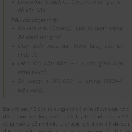
Lescolton Sapphire: Có làm mát, giá rẻ,
dễ tiếp cận.
Tiêu chí chọn máy
Có làm mát (Cooling), cực kỳ quan trọng
để tránh bỏng rát
Cảm biến màu da, tránh tăng sắc tố/
cháy da
Diện tích đầu bắn: ~2–3 cm² (phù hợp
vùng bikini)
Số xung: ≥ 200.000 (lý tưởng 500k–1
triệu xung)
Bài viết này, YB Spa sẽ cung cấp cái nhìn chuyên sâu về 6
dòng máy triệt lông bikini cầm tay tốt nhất năm 2026,
cùng hướng dẫn chi tiết từ chuyên gia thẩm mỹ để bạn
đạt được kết quả mịn màng mà không gây tổn thương