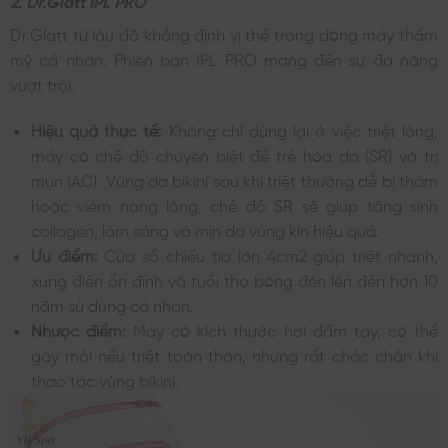
Dr.Glatt từ lâu đã khẳng định vị thế trong dòng máy thẩm
mỹ cá nhân. Phiên bản IPL PRO mang đến sự đa năng
vượt trội.
Hiệu quả thực tế:
Không chỉ dừng lại ở việc triệt lông,
máy có chế độ chuyên biệt để trẻ hóa da (SR) và trị
mụn (AC). Vùng da bikini sau khi triệt thường dễ bị thâm
hoặc viêm nang lông, chế độ SR sẽ giúp tăng sinh
collagen, làm sáng và mịn da vùng kín hiệu quả.
Ưu điểm:
Cửa sổ chiếu tia lớn 4cm2 giúp triệt nhanh,
xung điện ổn định và tuổi thọ bóng đèn lên đến hơn 10
năm sử dụng cá nhân.
Nhược điểm:
Máy có kích thước hơi đầm tay, có thể
gây mỏi nếu triệt toàn thân, nhưng rất chắc chắn khi
thao tác vùng bikini.