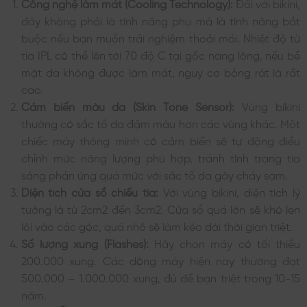
Công nghệ làm mát (Cooling Technology):
Đối với bikini,
đây không phải là tính năng phụ mà là tính năng bắt
buộc nếu bạn muốn trải nghiệm thoải mái. Nhiệt độ từ
tia IPL có thể lên tới 70 độ C tại gốc nang lông, nếu bề
mặt da không được làm mát, nguy cơ bỏng rát là rất
cao.
Cảm biến màu da (Skin Tone Sensor):
Vùng bikini
thường có sắc tố da đậm màu hơn các vùng khác. Một
chiếc máy thông minh có cảm biến sẽ tự động điều
chỉnh mức năng lượng phù hợp, tránh tình trạng tia
sáng phản ứng quá mức với sắc tố da gây cháy sạm.
Diện tích cửa sổ chiếu tia:
Với vùng bikini, diện tích lý
tưởng là từ 2cm2 đến 3cm2. Cửa sổ quá lớn sẽ khó len
lỏi vào các góc, quá nhỏ sẽ làm kéo dài thời gian triệt.
Số lượng xung (Flashes):
Hãy chọn máy có tối thiểu
200.000 xung. Các dòng máy hiện nay thường đạt
500.000 – 1.000.000 xung, đủ để bạn triệt trong 10-15
năm.