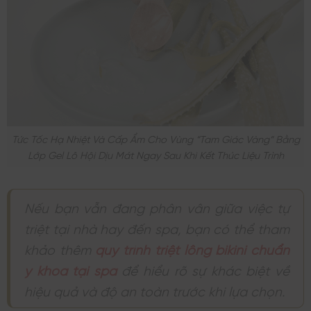
Tức Tốc Hạ Nhiệt Và Cấp Ẩm Cho Vùng “tam Giác Vàng” Bằng
Lớp Gel Lô Hội Dịu Mát Ngay Sau Khi Kết Thúc Liệu Trình
Nếu bạn vẫn đang phân vân giữa việc tự
triệt tại nhà hay đến spa, bạn có thể tham
khảo thêm
quy trình triệt lông bikini chuẩn
y khoa tại spa
để hiểu rõ sự khác biệt về
hiệu quả và độ an toàn trước khi lựa chọn.