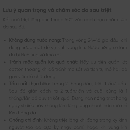
Lưu ý quan trọng và chăm sóc da sau triệt
Kết quả triệt lông phụ thuộc 50% vào cách bạn chăm sóc
da sau đó.
Không dùng nước nóng:
Trong vòng 24-48 giờ đầu, chỉ
dùng nước mát để vệ sinh vùng kín. Nước nóng sẽ làm
da bị kích ứng và khô rát.
Tránh mặc quần lót quá chật:
Hãy ưu tiên quần lót
cotton thoáng khí để tránh ma sát và tích tụ mồ hôi, dễ
gây viêm lỗ chân lông.
Tần suất thực hiện:
Trong 2 tháng đầu, triệt 1 lần/tuần.
Sau đó giãn cách ra 2 tuần/lần và cuối cùng là 1
tháng/lần để duy trì kết quả. Đừng nôn nóng triệt hàng
ngày vì điều này không làm lông rụng nhanh hơn mà chỉ
làm hỏng da.
Chống chỉ định:
Không triệt lông khi đang trong kỳ kinh
nguyệt (do da cực kỳ nhạy cảm) hoặc khi vùng kín