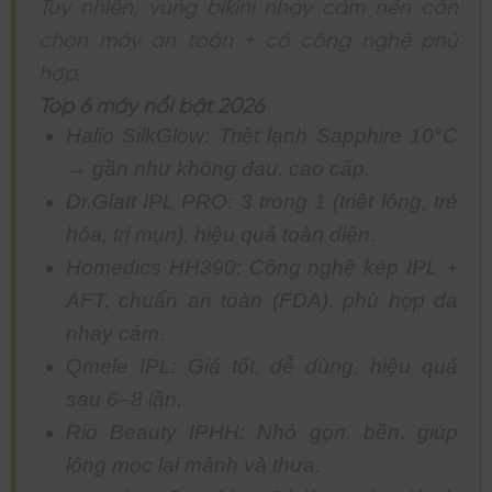
Tuy nhiên, vùng bikini nhạy cảm nên cần
chọn máy an toàn + có công nghệ phù
hợp.
Top 6 máy nổi bật 2026
Halio SilkGlow: Triệt lạnh Sapphire 10°C
→ gần như không đau, cao cấp.
Dr.Glatt IPL PRO: 3 trong 1 (triệt lông, trẻ
hóa, trị mụn), hiệu quả toàn diện.
Homedics HH390: Công nghệ kép IPL +
AFT, chuẩn an toàn (FDA), phù hợp da
nhạy cảm.
Qmele IPL: Giá tốt, dễ dùng, hiệu quả
sau 6–8 lần.
Rio Beauty IPHH: Nhỏ gọn, bền, giúp
lông mọc lại mảnh và thưa.