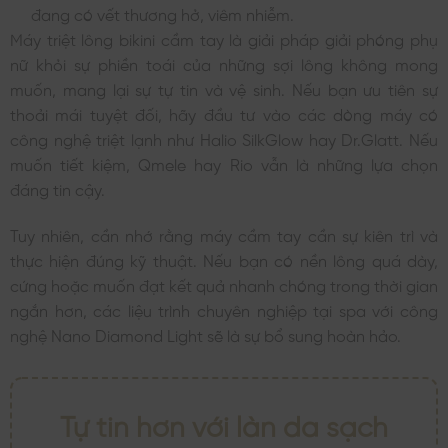
đang có vết thương hở, viêm nhiễm.
Máy triệt lông bikini cầm tay là giải pháp giải phóng phụ
nữ khỏi sự phiền toái của những sợi lông không mong
muốn, mang lại sự tự tin và vệ sinh. Nếu bạn ưu tiên sự
thoải mái tuyệt đối, hãy đầu tư vào các dòng máy có
công nghệ triệt lạnh như Halio SilkGlow hay Dr.Glatt. Nếu
muốn tiết kiệm, Qmele hay Rio vẫn là những lựa chọn
đáng tin cậy.
Tuy nhiên, cần nhớ rằng máy cầm tay cần sự kiên trì và
thực hiện đúng kỹ thuật. Nếu bạn có nền lông quá dày,
cứng hoặc muốn đạt kết quả nhanh chóng trong thời gian
ngắn hơn, các liệu trình chuyên nghiệp tại spa với công
nghệ Nano Diamond Light sẽ là sự bổ sung hoàn hảo.
Tự tin hơn với làn da sạch