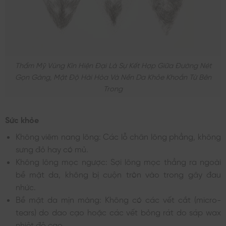
Thẩm Mỹ Vùng Kín Hiện Đại Là Sự Kết Hợp Giữa Đường Nét
Gọn Gàng, Mật Độ Hài Hòa Và Nền Da Khỏe Khoắn Từ Bên
Trong
Sức khỏe
Không viêm nang lông: Các lỗ chân lông phẳng, không
sưng đỏ hay có mủ.
Không lông mọc ngược: Sợi lông mọc thẳng ra ngoài
bề mặt da, không bị cuộn tròn vào trong gây đau
nhức.
Bề mặt da mịn màng: Không có các vết cắt (micro-
tears) do dao cạo hoặc các vết bỏng rát do sáp wax
nhiệt độ cao.