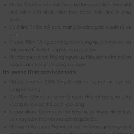
Mô tả: Loại bỏ gần như toàn bộ lông, chỉ để lại một dải
nhỏ (hình chữ nhật, hình thoi hoặc hình tim) ở phía
trước.
Ưu điểm: Thẩm mỹ cao, mang lại cảm giác quyến rũ và
mới lạ.
Nhược điểm: Vùng da nhạy cảm xung quanh môi lớn và
hậu môn dễ bị kích ứng khi lông mọc lại.
Khi nào nên chọn: Những người ưu tiên tính thẩm mỹ và
sự gợi cảm trong đời sống cá nhân.
Hollywood (Triệt sạch hoàn toàn)
Mô tả: Loại bỏ 100% lông ở mặt trước, mặt sau và cả
vùng kẽ mông.
Ưu điểm: Cảm giác sạch sẽ tuyệt đối, dễ dàng vệ sinh,
không lo mùi cơ thể bám vào lông.
Nhược điểm: Da mất đi lớp bảo vệ tự nhiên, dễ bị khô
và nhạy cảm hơn với ma sát từ quần áo.
Khi nào nên chọn: Người có cơ địa lông quá dày gây
ngứa ngáy, hoặc người ưu tiên sự tiện lợi lâu dài thông