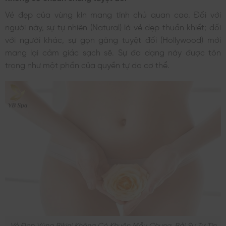
Vẻ đẹp của vùng kín mang tính chủ quan cao. Đối với
người này, sự tự nhiên (Natural) là vẻ đẹp thuần khiết; đối
với người khác, sự gọn gàng tuyệt đối (Hollywood) mới
mang lại cảm giác sạch sẽ. Sự đa dạng này được tôn
trọng như một phần của quyền tự do cơ thể.
Vẻ Đẹp Vùng Bikini Không Có Khuôn Mẫu Chung, Bởi Sự Tự Tin