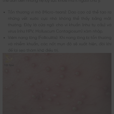
Tổn thương vi mô (Micro-tears): Dao cạo có thể tạo ra
những vết xước cực nhỏ không thể thấy bằng mắt
thường. Đây là cửa ngõ cho vi khuẩn (như tụ cầu) và
virus (như HPV, Molluscum Contagiosum) xâm nhập.
Viêm nang lông (Folliculitis): Khi nang lông bị tổn thương
và nhiễm khuẩn, các nốt mụn đỏ sẽ xuất hiện, đôi khi
để lại sẹo thâm khó điều trị.