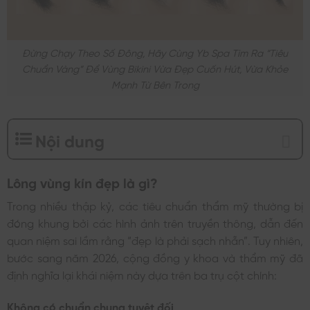
Đừng Chạy Theo Số Đông, Hãy Cùng Yb Spa Tìm Ra “tiêu
Chuẩn Vàng” Để Vùng Bikini Vừa Đẹp Cuốn Hút, Vừa Khỏe
Mạnh Từ Bên Trong
Nội dung
Lông vùng kín đẹp là gì?
Trong nhiều thập kỷ, các tiêu chuẩn thẩm mỹ thường bị
đóng khung bởi các hình ảnh trên truyền thông, dẫn đến
quan niệm sai lầm rằng “đẹp là phải sạch nhẵn”. Tuy nhiên,
bước sang năm 2026, cộng đồng y khoa và thẩm mỹ đã
định nghĩa lại khái niệm này dựa trên ba trụ cột chính:
Không có chuẩn chung tuyệt đối