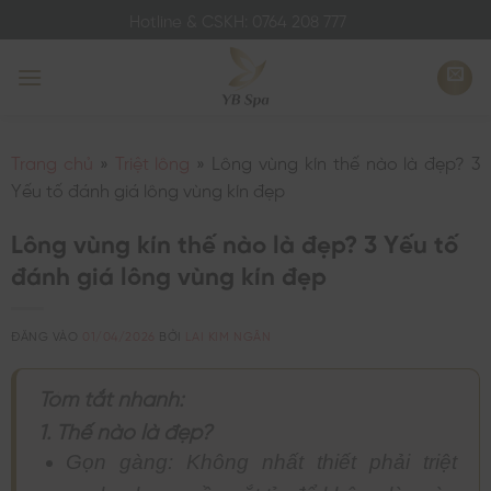
Bỏ
Hotline & CSKH: 0764 208 777
qua
nội
dung
Trang chủ
»
Triệt lông
»
Lông vùng kín thế nào là đẹp? 3
Yếu tố đánh giá lông vùng kín đẹp
Lông vùng kín thế nào là đẹp? 3 Yếu tố
đánh giá lông vùng kín đẹp
ĐĂNG VÀO
01/04/2026
BỞI
LAI KIM NGÂN
Tóm tắt nhanh:
1. Thế nào là đẹp?
Gọn gàng: Không nhất thiết phải triệt