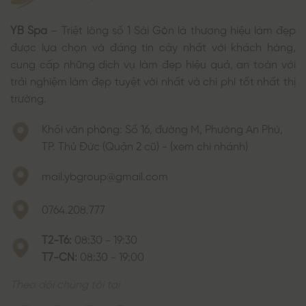
YB Spa
– Triệt lông số 1 Sài Gòn là thương hiệu làm đẹp
được lựa chọn và đáng tin cậy nhất với khách hàng,
cung cấp những dịch vụ làm đẹp hiệu quả, an toàn với
trải nghiệm làm đẹp tuyệt vời nhất và chi phí tốt nhất thị
trường.
Khối văn phòng: Số 16, đường M, Phường An Phú,
TP. Thủ Đức (Quận 2 cũ) - (xem chi nhánh)
mail.ybgroup@gmail.com
0764.208.777
T2-T6:
08:30 - 19:30
T7-CN:
08:30 - 19:00
Theo dõi chúng tôi tại