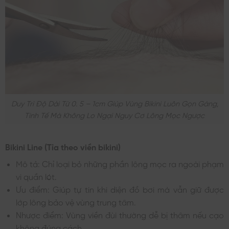
Duy Trì Độ Dài Từ 0. 5 – 1cm Giúp Vùng Bikini Luôn Gọn Gàng,
Tinh Tế Mà Không Lo Ngại Nguy Cơ Lông Mọc Ngược
Bikini Line (Tỉa theo viền bikini)
Mô tả: Chỉ loại bỏ những phần lông mọc ra ngoài phạm
vi quần lót.
Ưu điểm: Giúp tự tin khi diện đồ bơi mà vẫn giữ được
lớp lông bảo vệ vùng trung tâm.
Nhược điểm: Vùng viền đùi thường dễ bị thâm nếu cạo
không đúng cách.