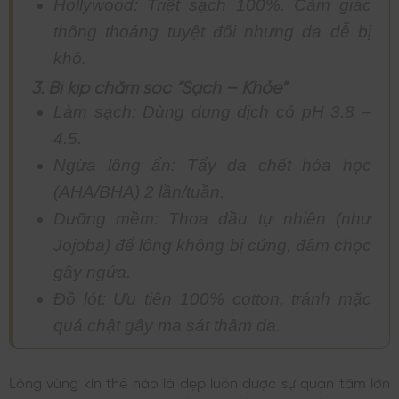
Hollywood: Triệt sạch 100%. Cảm giác
thông thoáng tuyệt đối nhưng da dễ bị
khô.
3. Bí kíp chăm sóc “Sạch – Khỏe”
Làm sạch: Dùng dung dịch có pH 3.8 –
4.5.
Ngừa lông ẩn: Tẩy da chết hóa học
(AHA/BHA) 2 lần/tuần.
Dưỡng mềm: Thoa dầu tự nhiên (như
Jojoba) để lông không bị cứng, đâm chọc
gây ngứa.
Đồ lót: Ưu tiên 100% cotton, tránh mặc
quá chật gây ma sát thâm da.
Lông vùng kín thế nào là đẹp luôn được sự quan tâm lớn