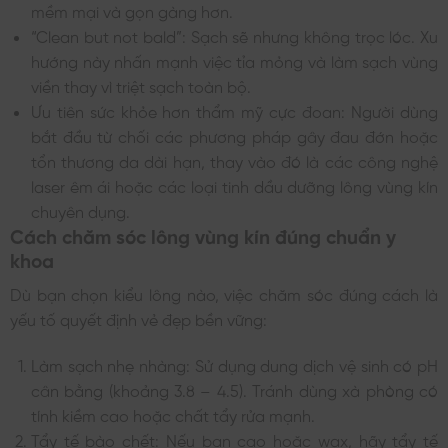
mềm mại và gọn gàng hơn.
“Clean but not bald”: Sạch sẽ nhưng không trọc lóc. Xu
hướng này nhấn mạnh việc tỉa mỏng và làm sạch vùng
viền thay vì triệt sạch toàn bộ.
Ưu tiên sức khỏe hơn thẩm mỹ cực đoan: Người dùng
bắt đầu từ chối các phương pháp gây đau đớn hoặc
tổn thương da dài hạn, thay vào đó là các công nghệ
laser êm ái hoặc các loại tinh dầu dưỡng lông vùng kín
chuyên dụng.
Cách chăm sóc lông vùng kín đúng chuẩn y
khoa
Dù bạn chọn kiểu lông nào, việc chăm sóc đúng cách là
yếu tố quyết định vẻ đẹp bền vững:
Làm sạch nhẹ nhàng: Sử dụng dung dịch vệ sinh có pH
cân bằng (khoảng 3.8 – 4.5). Tránh dùng xà phòng có
tính kiềm cao hoặc chất tẩy rửa mạnh.
Tẩy tế bào chết: Nếu bạn cạo hoặc wax, hãy tẩy tế