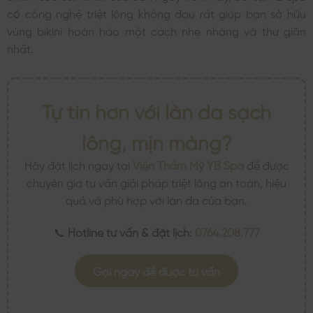
có công nghệ triệt lông không đau rát giúp bạn sở hữu
vùng bikini hoàn hảo một cách nhẹ nhàng và thư giãn
nhất.
Tự tin hơn với làn da sạch
lông, mịn màng?
Hãy đặt lịch ngay tại
Viện Thẩm Mỹ YB Spa
để được
chuyên gia tư vấn giải pháp triệt lông an toàn, hiệu
quả và phù hợp với làn da của bạn.
📞
Hotline tư vấn & đặt lịch:
0764.208.777
Gọi ngay để được tư vấn