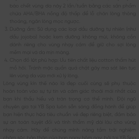
bào chết vùng da này 2 lần/tuần bằng các sản phẩm
chứa AHA/BHA nồng độ thấp để lỗ chân lông thông
thoáng, ngăn lông mọc ngược.
Dưỡng ẩm: Sử dụng các loại dầu dưỡng tự nhiên (như
dầu jojoba) hoặc kem dưỡng không mùi, không cồn
dành riêng cho vùng nhạy cảm để giữ cho sợi lông
mềm mại và da mịn màng.
Chọn đồ lót phù hợp: Ưu tiên chất liệu cotton thấm hút
mồ hôi. Tránh mặc quần quá chật gây ma sát liên tục
lên vùng da vừa mới xử lý lông.
Lông vùng kín thế nào là đẹp cuối cùng sẽ phụ thuộc
hoàn toàn vào sự tự tin và cảm giác thoải mái nhất của
bạn khi thấu hiểu và trân trọng cơ thể mình. Đội ngũ
chuyên gia tại YB Spa luôn sẵn sàng đồng hành để giúp
bạn hiện thực hóa tiêu chuẩn vẻ đẹp riêng biệt, đảm bảo
sự an toàn tuyệt đối và tính thẩm mỹ dài lâu cho vùng
nhạy cảm. Hãy để chúng mình nâng tầm trải nghiệm
chăm sóc bản thân của bạn ngay hôm nay, bởi tại YB Spa