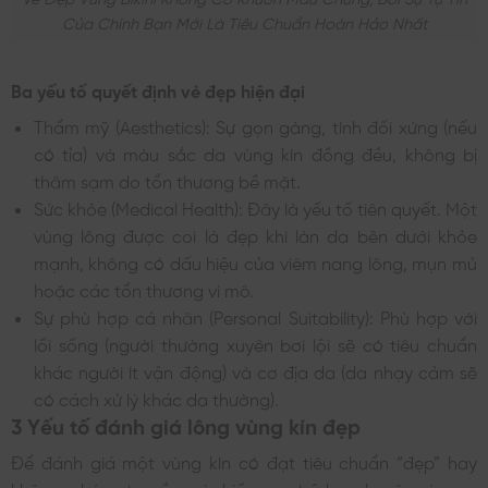
Của Chính Bạn Mới Là Tiêu Chuẩn Hoàn Hảo Nhất
Ba yếu tố quyết định vẻ đẹp hiện đại
Thẩm mỹ (Aesthetics): Sự gọn gàng, tính đối xứng (nếu
có tỉa) và màu sắc da vùng kín đồng đều, không bị
thâm sạm do tổn thương bề mặt.
Sức khỏe (Medical Health): Đây là yếu tố tiên quyết. Một
vùng lông được coi là đẹp khi làn da bên dưới khỏe
mạnh, không có dấu hiệu của viêm nang lông, mụn mủ
hoặc các tổn thương vi mô.
Sự phù hợp cá nhân (Personal Suitability): Phù hợp với
lối sống (người thường xuyên bơi lội sẽ có tiêu chuẩn
khác người ít vận động) và cơ địa da (da nhạy cảm sẽ
có cách xử lý khác da thường).
3 Yếu tố đánh giá lông vùng kín đẹp
Để đánh giá một vùng kín có đạt tiêu chuẩn “đẹp” hay