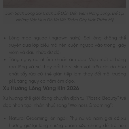
Làm Sạch Lông Sai Cách Dễ Dẫn Đến Viêm Nang Lông, Để Lại
Những Nốt Mụn Đỏ Và Vết Thâm Gây Mất Thẩm Mỹ
Lông mọc ngược (Ingrown hairs): Sợi lông không thể
xuyên qua lớp biểu mô nên cuộn ngược vào trong, gây
viêm và đau nhức dữ dội.
Tăng nguy cơ nhiễm khuẩn âm đạo: Việc mất đi hàng
rào lông và sự thay đổi hệ vi sinh vật trên da do hóa
chất tẩy rửa có thể gián tiếp làm thay đổi môi trường
pH, tăng nguy cơ nấm âm đạo.
Xu Hướng Lông Vùng Kín 2026
Xu hướng thế giới đang chuyển dịch từ “Plastic Beauty” (vẻ
đẹp nhân tạo, nhẵn nhụi) sang “Wellness Grooming”:
Natural Grooming lên ngôi: Phụ nữ và nam giới có xu
hướng giữ lại lông nhưng chăm sóc chúng để trở nên