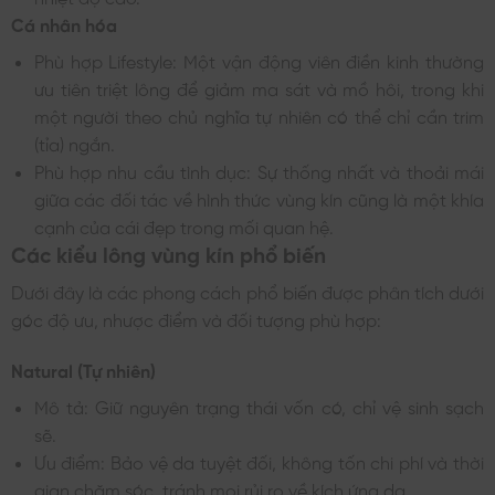
Cá nhân hóa
Phù hợp Lifestyle: Một vận động viên điền kinh thường
ưu tiên triệt lông để giảm ma sát và mồ hôi, trong khi
một người theo chủ nghĩa tự nhiên có thể chỉ cần trim
(tỉa) ngắn.
Phù hợp nhu cầu tình dục: Sự thống nhất và thoải mái
giữa các đối tác về hình thức vùng kín cũng là một khía
cạnh của cái đẹp trong mối quan hệ.
Các kiểu lông vùng kín phổ biến
Dưới đây là các phong cách phổ biến được phân tích dưới
góc độ ưu, nhược điểm và đối tượng phù hợp:
Natural (Tự nhiên)
Mô tả: Giữ nguyên trạng thái vốn có, chỉ vệ sinh sạch
sẽ.
Ưu điểm: Bảo vệ da tuyệt đối, không tốn chi phí và thời
gian chăm sóc, tránh mọi rủi ro về kích ứng da.