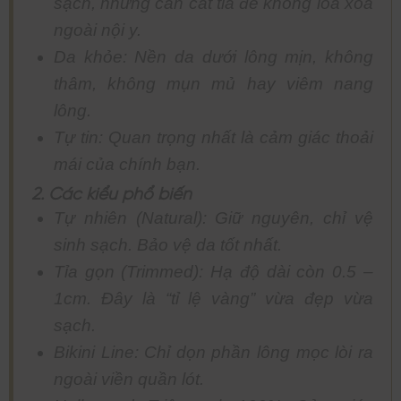
sạch, nhưng cần cắt tỉa để không lòa xòa
ngoài nội y.
Da khỏe: Nền da dưới lông mịn, không
thâm, không mụn mủ hay viêm nang
lông.
Tự tin: Quan trọng nhất là cảm giác thoải
mái của chính bạn.
2. Các kiểu phổ biến
Tự nhiên (Natural): Giữ nguyên, chỉ vệ
sinh sạch. Bảo vệ da tốt nhất.
Tỉa gọn (Trimmed): Hạ độ dài còn 0.5 –
1cm. Đây là “tỉ lệ vàng” vừa đẹp vừa
sạch.
Bikini Line: Chỉ dọn phần lông mọc lòi ra
ngoài viền quần lót.