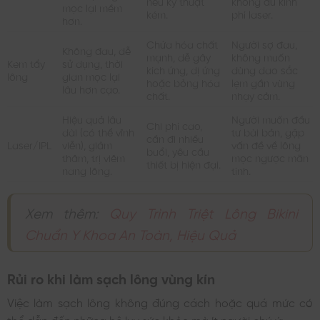
nếu kỹ thuật
không đủ kinh
mọc lại mềm
kém.
phí laser.
hơn.
Chứa hóa chất
Người sợ đau,
Không đau, dễ
mạnh, dễ gây
không muốn
Kem tẩy
sử dụng, thời
kích ứng, dị ứng
dùng dao sắc
lông
gian mọc lại
hoặc bỏng hóa
lẹm gần vùng
lâu hơn cạo.
chất.
nhạy cảm.
Hiệu quả lâu
Người muốn đầu
Chi phí cao,
dài (có thể vĩnh
tư bài bản, gặp
cần đi nhiều
Laser/IPL
viễn), giảm
vấn đề về lông
buổi, yêu cầu
thâm, trị viêm
mọc ngược mãn
thiết bị hiện đại.
nang lông.
tính.
Xem thêm:
Quy Trình Triệt Lông Bikini
Chuẩn Y Khoa An Toàn, Hiệu Quả
Rủi ro khi làm sạch lông vùng kín
Việc làm sạch lông không đúng cách hoặc quá mức có
thể dẫn đến những hệ lụy sức khỏe mà ít người chú ý: