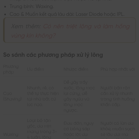
Trung bình: Waxing.
Cao & Muốn kết quả lâu dài: Laser Diode hoặc IPL.
Xem thêm:
Có nên triệt lông và làm hồng
vùng kín không?
So sánh các phương pháp xử lý lông
Phương
Ưu điểm
Nhược điểm
Phù hợp nhất với
pháp
Dễ gây trầy
Nhanh, rẻ, có
xước, lông mọc
Người bận rộn
Cạo
thể tự thực hiện
lại cứng, dễ
cần xử lý nhanh
(Shaving)
tại nhà bất cứ
gây ngứa và
trong tình huống
lúc nào.
lông mọc
khẩn cấp.
ngược.
Loại bỏ tận
Đau đớn, nguy
Người có làn da
gốc, da mịn
cơ bỏng sáp
khỏe, muốn sạch
màng trong 3-
Waxing
hoặc lột da
sẽ lâu dài mà
4 tuần, lông