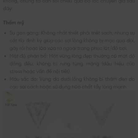
không, chúng ta cần soi chiếu qua bộ lọc chuyên gia sau
đây:
Thẩm mỹ
Sự gọn gàng: Không nhất thiết phải triệt sạch, nhưng sự
cắt tỉa định kỳ giúp các sợi lông không bị mọc quá dài,
gây rối hoặc lòa xòa ra ngoài trang phục lót/đồ bơi.
Mật độ phân bổ: Một vùng lông đẹp thường có mật độ
đồng đều, không bị rụng từng mảng (dấu hiệu của
stress hoặc vấn đề nội tiết).
Màu sắc da: Vùng da dưới lông không bị thâm đen do
cạo sai cách hoặc sử dụng hóa chất tẩy lông mạnh.