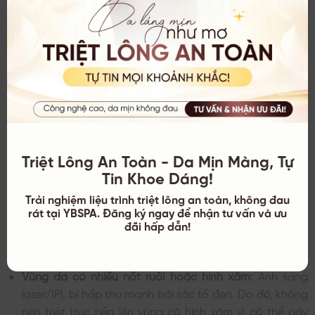
Phụ nữ đang mang thai:
Do sự thay đổi mạnh mẽ về nội
tiết tố, việc triệt lông có thể không đạt hiệu quả như
mong đợi. Ngoài ra, cơ thể phụ nữ mang thai rất nhạy
cảm với các tác động ngoại lực và ánh sáng cường độ
cao.
Người có vùng da đang bị thương hoặc viêm
nhiễm:
Nếu da đang có vết thương hở, bị bỏng nắng,
mụn bọc sưng đỏ hoặc đang bị chàm, nấm, bạn cần
Triệt Lông An Toàn - Da Mịn Màng, Tự
điều trị dứt điểm trước khi tiến hành triệt lông.
Tin Khoe Dáng!
Người mắc các bệnh lý về da nhạy cảm với ánh
Trải nghiệm liệu trình triệt lông an toàn, không đau
sáng:
Một số người bị bệnh lupus đỏ hoặc đang sử
rát tại YBSPA. Đăng ký ngay để nhận tư vấn và ưu
dụng thuốc khiến da nhạy cảm với ánh sáng (như thuốc
đãi hấp dẫn!
điều trị mụn Isotretinoin) cần dừng thuốc ít nhất 6 tháng
trước khi triệt.
Vùng da có nhiều nốt ruồi hoặc hình xăm:
Ánh sáng
laser/IPL bị hấp thụ mạnh bởi sắc tố đen. Do đó, không
nên triệt trực tiếp lên vùng có hình xăm vì có thể gây