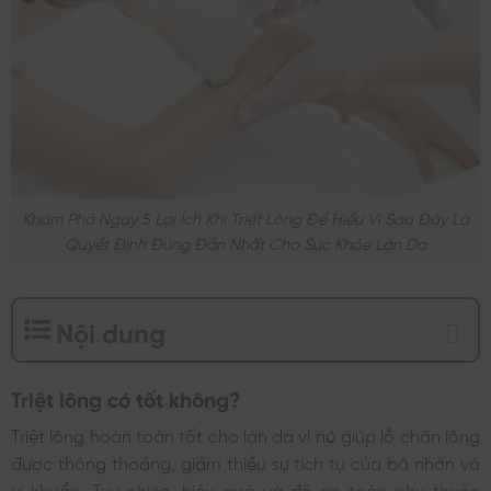
Khám Phá Ngay 5 Lợi Ích Khi Triệt Lông Để Hiểu Vì Sao Đây Là
Quyết Định Đúng Đắn Nhất Cho Sức Khỏe Làn Da
Nội dung
Triệt lông có tốt không?
Triệt lông hoàn toàn tốt cho làn da vì nó giúp lỗ chân lông
được thông thoáng, giảm thiểu sự tích tụ của bã nhờn và
vi khuẩn. Tuy nhiên, hiệu quả và độ an toàn phụ thuộc