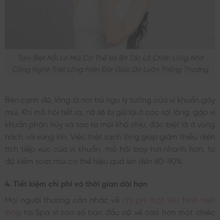
Tạm Biệt Nỗi Lo Mùi Cơ Thể Và Bít Tắc Lỗ Chân Lông Nhờ
Công Nghệ Triệt Lông Hiện Đại Giúp Da Luôn Thông Thoáng
Bên cạnh đó, lông là nơi trú ngụ lý tưởng của vi khuẩn gây
mùi. Khi mồ hôi tiết ra, nó sẽ bị giữ lại ở các sợi lông, gặp vi
khuẩn phân hủy và tạo ra mùi khó chịu, đặc biệt là ở vùng
nách và vùng kín. Việc triệt sạch lông giúp giảm thiểu diện
tích tiếp xúc của vi khuẩn, mồ hôi bay hơi nhanh hơn, từ
đó kiểm soát mùi cơ thể hiệu quả lên đến 80-90%.
4. Tiết kiệm chi phí và thời gian dài hạn
Mọi người thường cân nhắc về
chi phí một liệu trình triệt
lông
tại Spa vì con số ban đầu có vẻ cao hơn một chiếc