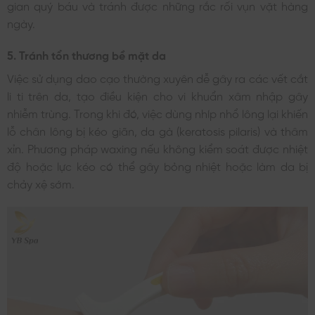
gian quý báu và tránh được những rắc rối vụn vặt hàng
ngày.
5. Tránh tổn thương bề mặt da
Việc sử dụng dao cạo thường xuyên dễ gây ra các vết cắt
li ti trên da, tạo điều kiện cho vi khuẩn xâm nhập gây
nhiễm trùng. Trong khi đó, việc dùng nhíp nhổ lông lại khiến
lỗ chân lông bị kéo giãn, da gà (keratosis pilaris) và thâm
xỉn. Phương pháp waxing nếu không kiểm soát được nhiệt
độ hoặc lực kéo có thể gây bỏng nhiệt hoặc làm da bị
chảy xệ sớm.