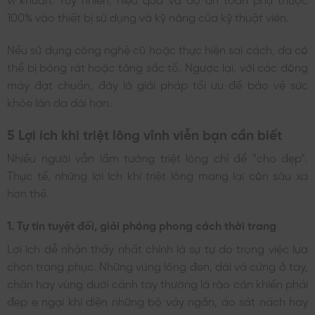
100% vào thiết bị sử dụng và kỹ năng của kỹ thuật viên.
Nếu sử dụng công nghệ cũ hoặc thực hiện sai cách, da có
thể bị bỏng rát hoặc tăng sắc tố. Ngược lại, với các dòng
máy đạt chuẩn, đây là giải pháp tối ưu để bảo vệ sức
khỏe làn da dài hạn.
5 Lợi ích khi triệt lông vĩnh viễn bạn cần biết
Nhiều người vẫn lầm tưởng triệt lông chỉ để “cho đẹp”.
Thực tế, những lợi ích khi triệt lông mang lại còn sâu xa
hơn thế.
1. Tự tin tuyệt đối, giải phóng phong cách thời trang
Lợi ích dễ nhận thấy nhất chính là sự tự do trong việc lựa
chọn trang phục. Những vùng lông đen, dài và cứng ở tay,
chân hay vùng dưới cánh tay thường là rào cản khiến phái
đẹp e ngại khi diện những bộ váy ngắn, áo sát nách hay