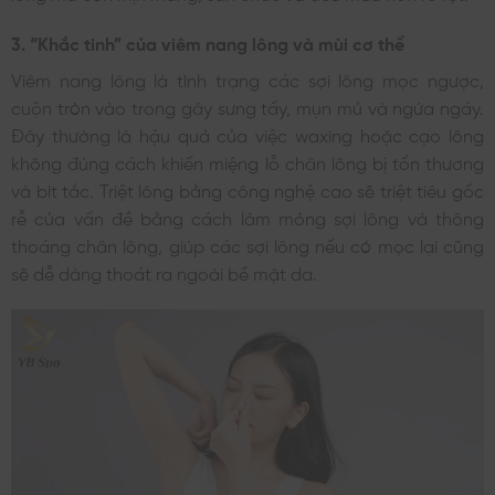
3. “Khắc tinh” của viêm nang lông và mùi cơ thể
Viêm nang lông là tình trạng các sợi lông mọc ngược,
cuộn tròn vào trong gây sưng tấy, mụn mủ và ngứa ngáy.
Đây thường là hậu quả của việc waxing hoặc cạo lông
không đúng cách khiến miệng lỗ chân lông bị tổn thương
và bít tắc. Triệt lông bằng công nghệ cao sẽ triệt tiêu gốc
rễ của vấn đề bằng cách làm mỏng sợi lông và thông
thoáng chân lông, giúp các sợi lông nếu có mọc lại cũng
sẽ dễ dàng thoát ra ngoài bề mặt da.