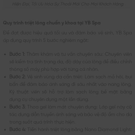
Hiện Đại, Tối Ưu Hóa Sự Thoải Mái Cho Mọi Khách Hàng
Quy trình triệt lông chuẩn y khoa tại YB Spa
Để đạt được hiệu quả tối ưu và đảm bảo vệ sinh, YB Spa
áp dụng quy trình 5 bước nghiêm ngặt:
Bước 1:
Thăm khám và tư vấn chuyên sâu: Chuyên viên
sẽ kiểm tra tình trạng da, độ dày của lông để điều chỉnh
thông số máy phù hợp với từng cá nhân.
Bước 2:
Vệ sinh vùng da cần triệt: Làm sạch mồ hôi, bụi
bẩn để đảm bảo ánh sáng đi sâu nhất vào nang lông.
Kỹ thuật viên sẽ hỗ trợ làm sạch lông bề mặt bằng
dụng cụ chuyên dụng một lần dùng.
Bước 3:
Thoa gel làm mát chuyên dụng: Lớp gel này có
tác dụng dẫn truyền ánh sáng và bảo vệ độ ẩm cho da
trong suốt quá trình thực hiện.
Bước 4:
Tiến hành triệt lông bằng Nano Diamond Light: