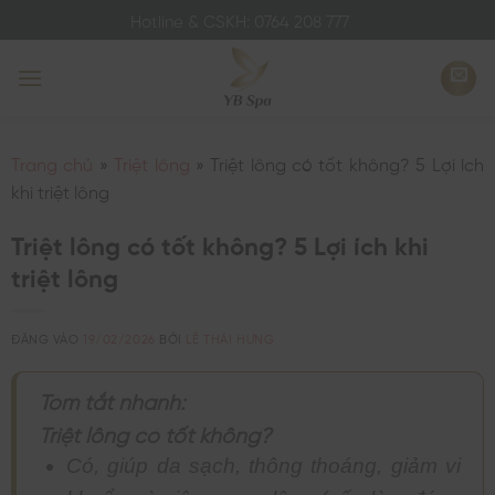
Bỏ
Hotline & CSKH: 0764 208 777
qua
nội
dung
Trang chủ
»
Triệt lông
»
Triệt lông có tốt không? 5 Lợi ích
khi triệt lông
Triệt lông có tốt không? 5 Lợi ích khi
triệt lông
ĐĂNG VÀO
19/02/2026
BỞI
LÊ THÁI HƯNG
Tóm tắt nhanh:
Triệt lông có tốt không?
Có, giúp da sạch, thông thoáng, giảm vi