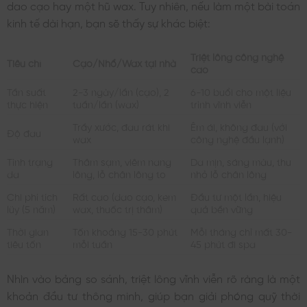
dao cạo hay một hũ wax. Tuy nhiên, nếu làm một bài toán
kinh tế dài hạn, bạn sẽ thấy sự khác biệt:
Triệt lông công nghệ
Tiêu chí
Cạo/Nhổ/Wax tại nhà
cao
Tần suất
2-3 ngày/lần (cạo), 2
6-10 buổi cho một liệu
thực hiện
tuần/lần (wax)
trình vĩnh viễn
Trầy xước, đau rát khi
Êm ái, không đau (với
Độ đau
wax
công nghệ đầu lạnh)
Tình trạng
Thâm sạm, viêm nang
Da mịn, sáng màu, thu
da
lông, lỗ chân lông to
nhỏ lỗ chân lông
Chi phí tích
Rất cao (dao cạo, kem
Đầu tư một lần, hiệu
lũy (5 năm)
wax, thuốc trị thâm)
quả bền vững
Thời gian
Tốn khoảng 15-30 phút
Mỗi tháng chỉ mất 30-
tiêu tốn
mỗi tuần
45 phút đi spa
Nhìn vào bảng so sánh, triệt lông vĩnh viễn rõ ràng là một
khoản đầu tư thông minh, giúp bạn giải phóng quỹ thời