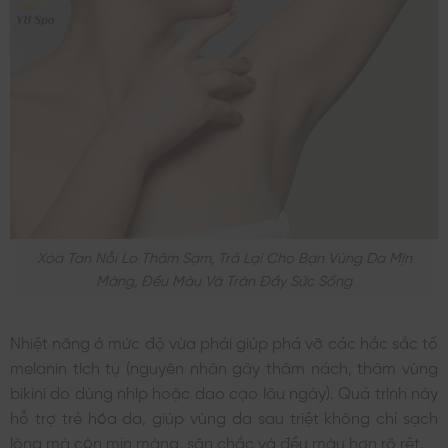
Xóa Tan Nỗi Lo Thâm Sạm, Trả Lại Cho Bạn Vùng Da Mịn
Màng, Đều Màu Và Tràn Đầy Sức Sống
Nhiệt năng ở mức độ vừa phải giúp phá vỡ các hắc sắc tố
melanin tích tụ (nguyên nhân gây thâm nách, thâm vùng
bikini do dùng nhíp hoặc dao cạo lâu ngày). Quá trình này
hỗ trợ trẻ hóa da, giúp vùng da sau triệt không chỉ sạch
lông mà còn mịn màng, săn chắc và đều màu hơn rõ rệt.