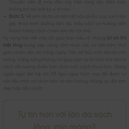
Chuyên viên đi máy đều tay trên vùng da, đảm bảo
không bỏ sót bất kỳ vị trí nào.
Bước 5:
Vệ sinh lại da và dặn dò hậu phẫu: Lau sạch lớp
gel, thoa kem dưỡng làm dịu (nếu cần) và hướng dẫn
khách hàng cách chăm sóc da tại nhà.
Hy vọng bài viết này đã giúp bạn hiểu rõ những
lợi ích khi
triệt lông
trong việc nâng tầm nhan sắc và tiết kiệm thời
gian chăm sóc da hàng ngày. Việc sở hữu một làn da mịn
màng, trắng sáng không chỉ giúp bạn tự tin hơn mà còn là
cách để nuông chiều bản thân một cách khoa học. Đừng
ngần ngại liên hệ với YB Spa ngay hôm nay để được tư
vấn liệu trình cá nhân hóa và tận hưởng những ưu đãi làm
đẹp hấp dẫn nhất!
Tự tin hơn với làn da sạch
lông, mịn màng?