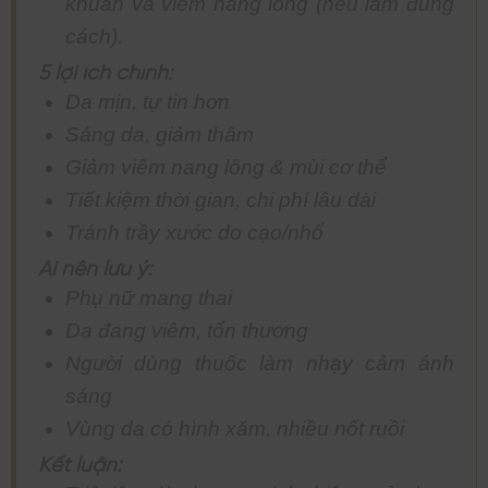
khuẩn và viêm nang lông (nếu làm đúng
cách).
5 lợi ích chính:
Da mịn, tự tin hơn
Sáng da, giảm thâm
Giảm viêm nang lông & mùi cơ thể
Tiết kiệm thời gian, chi phí lâu dài
Tránh trầy xước do cạo/nhổ
Ai nên lưu ý:
Phụ nữ mang thai
Da đang viêm, tổn thương
Người dùng thuốc làm nhạy cảm ánh
sáng
Vùng da có hình xăm, nhiều nốt ruồi
Kết luận: