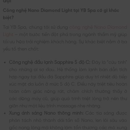
Công nghệ Nano Diamond Light tại YB Spa có gì khác
biệt?
Tại YB Spa, chúng tôi sử dụng
công nghệ Nano Diamond
Light
– một bước tiến đột phá trong ngành thẩm mỹ giúp
tối ưu hóa trải nghiệm khách hàng. Sự khác biệt nằm ở ba
yếu tố then chốt:
Công nghệ đầu lạnh Sapphire 5 độ C:
Đây là “cứu tinh”
cho những ai sợ đau. Hệ thống làm lạnh bán dẫn tích
hợp ngay tại đầu đá Sapphire giúp duy trì nhiệt độ tiếp
xúc mặt da luôn ở mức 5 độ C. Điều này triệt tiêu hoàn
toàn cảm giác nóng rát, châm chích thường thấy ở
các dòng máy cũ, giúp quá trình triệt lông trở nên thư
giãn như một liệu trình massage nhẹ nhàng.
Xung ánh sáng Nano thông minh:
Các tia sáng được
phân tách nhỏ thành dải tần số Nano, len lỏi sâu vào
gốc nang lông mà không làm tổn thương các mô xung