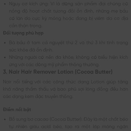
Nguy cơ kích ứng: Vì là dòng sản phẩm đại chúng có
nồng độ hoạt chất tương đối ổn định, những mẹ bầu
có làn da cực kỳ mỏng hoặc đang bị viêm da cơ địa
cần thận trọng.
Đối tượng phù hợp
Bà bầu ở tam cá nguyệt thứ 2 và thứ 3 khi tình trạng
sức khỏe đã ổn định.
Những người có nền da khỏe, không có biểu hiện kích
ứng với các dòng mỹ phẩm thông thường.
3. Nair Hair Remover Lotion (Cocoa Butter)
Nair nổi tiếng với các công thức dạng Lotion giúp tăng
khả năng thẩm thấu và bao phủ sợi lông đồng đều hơn
các dạng kem đặc truyền thống.
Điểm nổi bật
Bổ sung bơ cacao (Cocoa Butter): Đây là một chất béo
tự nhiên giàu acid béo, tạo ra một lớp màng ngăn