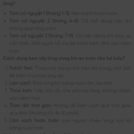
lông?
Tam cá nguyệt 1 (tháng 1-3)
: Nên tránh hoàn toàn.
Tam cá nguyệt 2 (tháng 4-6)
: Có thể dùng nếu da
không quá nhạy cảm.
Tam cá nguyệt 3 (tháng 7-9)
: Chỉ nên dùng khi thực sự
cần thiết, nhờ người hỗ trợ để tránh kem dính vào niêm
mạc.
Cách dùng kem tẩy lông vùng kín an toàn cho bà bầu?
Patch Test
: Thoa một lượng nhỏ trên đùi trong, chờ 24h
để kiểm tra phản ứng da.
Làm sạch
: Rửa vùng kín bằng nước ấm, lau khô.
Thoa kem
: Lớp vừa đủ che phủ sợi lông, không chạm
vào niêm mạc.
Theo dõi thời gian
: Không để kem vượt quá thời gian
quy định (thường tối đa 10 phút).
Làm sạch hoàn toàn
: Lau ngược chiều lông, rửa lại
bằng nước mát.