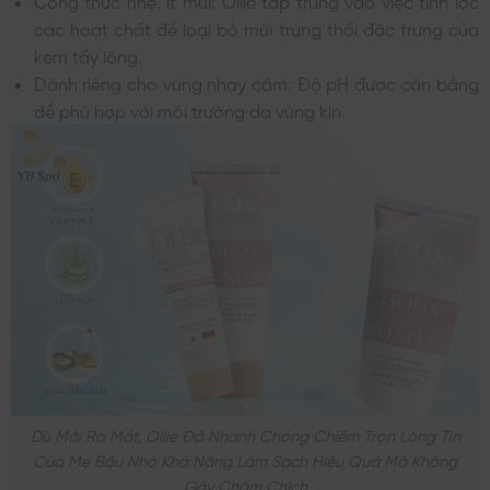
các hoạt chất để loại bỏ mùi trứng thối đặc trưng của
kem tẩy lông.
Dành riêng cho vùng nhạy cảm: Độ pH được cân bằng
để phù hợp với môi trường da vùng kín.
Dù Mới Ra Mắt, Ollie Đã Nhanh Chóng Chiếm Trọn Lòng Tin
Của Mẹ Bầu Nhờ Khả Năng Làm Sạch Hiệu Quả Mà Không
Gây Châm Chích