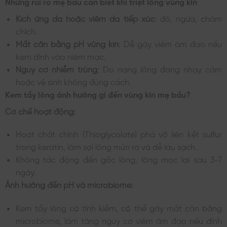
Những rủi ro mẹ bầu cần biết khi triệt lông vùng kín
Kích ứng da hoặc viêm da tiếp xúc
: đỏ, ngứa, châm
chích.
Mất cân bằng pH vùng kín
: Dễ gây viêm âm đạo nếu
kem dính vào niêm mạc.
Nguy cơ nhiễm trùng
: Do nang lông đang nhạy cảm
hoặc vệ sinh không đúng cách.
Kem tẩy lông ảnh hưởng gì đến vùng kín mẹ bầu?
Cơ chế hoạt động:
Hoạt chất chính (Thioglycolate) phá vỡ liên kết sulfur
trong keratin, làm sợi lông mủn ra và dễ lau sạch.
Không tác động đến gốc lông, lông mọc lại sau 3-7
ngày.
Ảnh hưởng đến pH và microbiome:
Kem tẩy lông có tính kiềm, có thể gây mất cân bằng
microbiome, làm tăng nguy cơ viêm âm đạo nếu dính