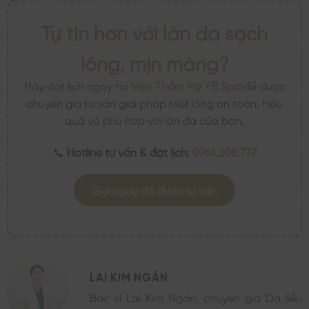
Tự tin hơn với làn da sạch
lông, mịn màng?
Hãy đặt lịch ngay tại
Viện Thẩm Mỹ YB Spa
để được
chuyên gia tư vấn giải pháp triệt lông an toàn, hiệu
quả và phù hợp với làn da của bạn.
📞
Hotline tư vấn & đặt lịch:
0764.208.777
Gọi ngay để được tư vấn
LAI KIM NGÂN
Bác sĩ Lai Kim Ngân, chuyên gia Da liễu