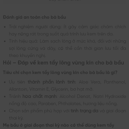
Đánh giá an toàn cho bà bầu
Trải nghiệm người dùng: Ít gây cảm giác châm chích
hay nóng rát trong suốt quá trình lưu kem trên da.
Tính hiệu quả: Làm sạch lông ở mức khá, đối với những
sợi lông cứng và dày, có thể cần thời gian lưu tối đa
theo khuyến nghị.
Hỏi – Đáp về kem tẩy lông vùng kín cho bà bầu
Tiêu chí chọn kem tẩy lông vùng kín cho bà bầu là gì?
Ưu tiên
thành phần lành tính
: Aloe Vera, Panthenol,
Allantoin, Vitamin E, Glycerin, bơ hạt mỡ.
Tránh
hóa chất mạnh
: Alcohol Denat, Natri Hydroxide
nồng độ cao, Paraben, Phthalates, hương liệu nồng.
Chọn sản phẩm phù hợp với
tình trạng da
và giai đoạn
thai kỳ.
Mẹ bầu ở giai đoạn thai kỳ nào có thể dùng kem tẩy