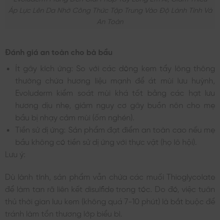
Áp Lực Lên Da Nhờ Công Thức Tập Trung Vào Độ Lành Tính Và
An Toàn
Đánh giá an toàn cho bà bầu
Ít gây kích ứng: So với các dòng kem tẩy lông thông
thường chứa hương liệu mạnh để át mùi lưu huỳnh,
Evoluderm kiểm soát mùi khá tốt bằng các hạt lưu
hương dịu nhẹ, giảm nguy cơ gây buồn nôn cho mẹ
bầu bị nhạy cảm mùi (ốm nghén).
Tiền sử dị ứng: Sản phẩm đạt điểm an toàn cao nếu mẹ
bầu không có tiền sử dị ứng với thực vật (họ lô hội).
Lưu ý:
Dù lành tính, sản phẩm vẫn chứa các muối Thioglycolate
để làm tan rã liên kết disulfide trong tóc. Do đó, việc tuân
thủ thời gian lưu kem (không quá 7-10 phút) là bắt buộc để
tránh làm tổn thương lớp biểu bì.