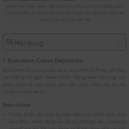
Khám Phá Top 7 Kem Tẩy Lông Vùng Kín Lành Tính Nhất 2026
Giúp Mẹ Bầu Tự Tin Chăm Sóc Bản Thân Mà Vẫn Đảm Bảo An
Toàn Tuyệt Đối Cho Bé Yêu
Nội dung
1. Evoluderm Crème Dépilatoire
Evoluderm là thương hiệu dược mỹ phẩm từ Pháp nổi tiếng
với triết lý tối giản thành phần. Dòng kem tẩy lông này
được thiết kế tập trung vào việc giảm thiểu áp lực lên
hàng rào bảo vệ da.
Điểm nổi bật
Thành phần dịu nhẹ: Sự hiện diện của chiết xuất Aloe
Vera (Nha đam) đóng vai trò là chất làm dịu (soothing
agent) tức thì. Khi các hoạt chất tẩy lông phá vỡ cấu