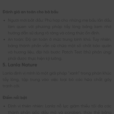
Đánh giá an toàn cho bà bầu
Người mới bắt đầu: Phù hợp cho những mẹ bầu lần đầu
làm quen với phương pháp tẩy lông bằng kem nhờ
hướng dẫn sử dụng rõ ràng và công thức ổn định.
An toàn: Độ an toàn ở mức trung bình khá. Tuy nhiên,
bảng thành phần vẫn có chứa một số chất bảo quản
và hương liệu, đòi hỏi bước Patch Test (thử phản ứng)
phải được thực hiện kỹ lưỡng.
5. Lanla Nature
Lanla định vị mình là một giải pháp “xanh” trong phân khúc
tẩy lông, tập trung vào việc loại bỏ các hóa chất gây
tranh cãi.
Điểm nổi bật
Định vị thiên nhiên: Lanla nỗ lực giảm thiểu tối đa các
thành phần gốc dầu mỏ và paraben, thay thế bằng