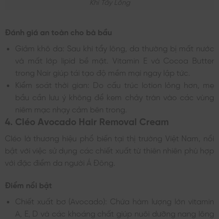
Khi Tẩy Lông
Đánh giá an toàn cho bà bầu
Giảm khô da: Sau khi tẩy lông, da thường bị mất nước
và mất lớp lipid bề mặt. Vitamin E và Cocoa Butter
trong Nair giúp tái tạo độ mềm mại ngay lập tức.
Kiểm soát thời gian: Do cấu trúc lotion lỏng hơn, mẹ
bầu cần lưu ý không để kem chảy tràn vào các vùng
niêm mạc nhạy cảm bên trong.
4. Cléo Avocado Hair Removal Cream
Cléo là thương hiệu phổ biến tại thị trường Việt Nam, nổi
bật với việc sử dụng các chiết xuất từ thiên nhiên phù hợp
với đặc điểm da người Á Đông.
Điểm nổi bật
Chiết xuất bơ (Avocado): Chứa hàm lượng lớn vitamin
A, E, D và các khoáng chất giúp nuôi dưỡng nang lông