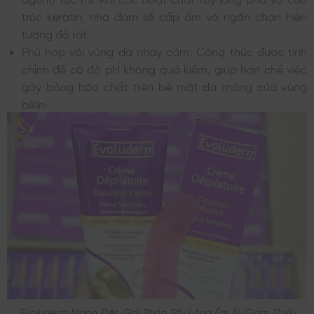
trúc keratin, nha đam sẽ cấp ẩm và ngăn chặn hiện
tượng đỏ rát.
Phù hợp với vùng da nhạy cảm: Công thức được tinh
chỉnh để có độ pH không quá kiềm, giúp hạn chế việc
gây bỏng hóa chất trên bề mặt da mỏng của vùng
bikini.
Evoluderm Mang Đến Giải Pháp Tẩy Lông Êm Ái, Giảm Thiểu