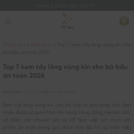
Bỏ
Hotline & CSKH: 0764 208 777
qua
nội
dung
Trang chủ
»
Triệt lông
»
Top 7 kem tẩy lông vùng kín cho
bà bầu an toàn 2026
Top 7 kem tẩy lông vùng kín cho bà bầu
an toàn 2026
ĐĂNG VÀO
07/04/2026
BỞI
LAI KIM NGÂN
Kem tẩy lông vùng kín cho bà bầu là giải pháp làm đẹp
nhận được sự quan tâm lớn trong cộng đồng mẹ bỉm sữa,
và theo các chuyên gia tại YB Spa, việc lựa chọn sản
phẩm an toàn trong giai đoạn này đòi hỏi sự thấu hiểu
khắt khe về thay đổi nội tiết tố. Với kinh nghiệm nhiều năm