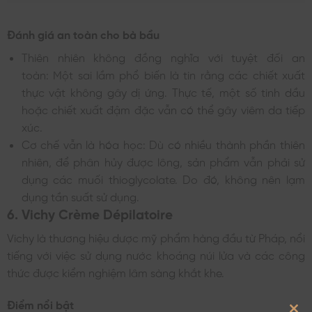
Đánh giá an toàn cho bà bầu
Thiên nhiên không đồng nghĩa với tuyệt đối an
toàn: Một sai lầm phổ biến là tin rằng các chiết xuất
thực vật không gây dị ứng. Thực tế, một số tinh dầu
hoặc chiết xuất đậm đặc vẫn có thể gây viêm da tiếp
xúc.
Cơ chế vẫn là hóa học: Dù có nhiều thành phần thiên
nhiên, để phân hủy được lông, sản phẩm vẫn phải sử
dụng các muối thioglycolate. Do đó, không nên lạm
dụng tần suất sử dụng.
6. Vichy Crème Dépilatoire
Vichy là thương hiệu dược mỹ phẩm hàng đầu từ Pháp, nổi
tiếng với việc sử dụng nước khoáng núi lửa và các công
thức được kiểm nghiệm lâm sàng khắt khe.
Điểm nổi bật