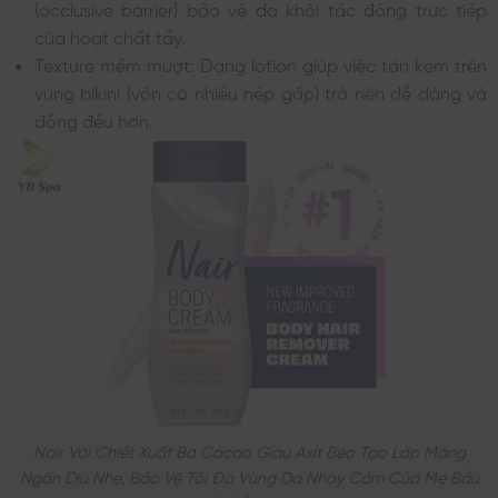
(occlusive barrier) bảo vệ da khỏi tác động trực tiếp
của hoạt chất tẩy.
Texture mềm mượt: Dạng lotion giúp việc tán kem trên
vùng bikini (vốn có nhiều nếp gấp) trở nên dễ dàng và
đồng đều hơn.
Nair Với Chiết Xuất Bơ Cacao Giàu Axit Béo Tạo Lớp Màng
Ngăn Dịu Nhẹ, Bảo Vệ Tối Đa Vùng Da Nhạy Cảm Của Mẹ Bầu