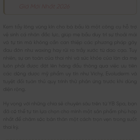
Giá Mới Nhất 2026
Kem tẩy lông vùng kín cho bà bầu là một công cụ hỗ trợ
vệ sinh cá nhân đắc lực, giúp mẹ bầu duy trì sự thoải mái
và tự tin mà không cần can thiệp các phương pháp gây
đau đớn như waxing hay rủi ro trầy xước từ dao cạo. Tuy
nhiên, sự an toàn của thai nhi và sức khỏe của làn da mẹ
luôn phải được đặt lên hàng đầu thông qua việc ưu tiên
các dòng dược mỹ phẩm uy tín như Vichy, Evoluderm và
tuyệt đối tuân thủ quy trình thử phản ứng trước khi dùng
diện rộng.
Hy vọng với những chia sẻ chuyên sâu trên từ YB Spa, bạn
đã có thể tự tin lựa chọn cho mình một sản phẩm phù hợp
nhất để chăm sóc bản thân một cách trọn vẹn trong suốt
thai kỳ.