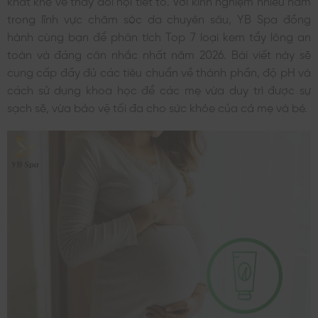
trong lĩnh vực chăm sóc da chuyên sâu, YB Spa đồng
hành cùng bạn để phân tích Top 7 loại kem tẩy lông an
toàn và đáng cân nhắc nhất năm 2026. Bài viết này sẽ
cung cấp đầy đủ các tiêu chuẩn về thành phần, độ pH và
cách sử dụng khoa học để các mẹ vừa duy trì được sự
sạch sẽ, vừa bảo vệ tối đa cho sức khỏe của cả mẹ và bé.