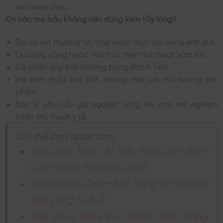
vào niêm mạc.
Khi nào mẹ bầu không nên dùng kem tẩy lông?
Da có vết thương hở, trầy xước, mụn rộp vùng sinh dục.
Da cháy nắng hoặc mới thực hiện thủ thuật xâm lấn.
Có phản ứng bất thường trong Patch Test.
Mẹ cảm thấy khó thở, chóng mặt với mùi hương sản
phẩm.
Bác sĩ yêu cầu giữ nguyên vùng kín cho xét nghiệm
hoặc thủ thuật y tế.
Có thể bạn quan tâm:
Tẩy Lông Bikini Bị Rát Phải Làm Sao?
Cách Khắc Phục Hiệu Quả
Hướng Dẫn Chăm Sóc Vùng Kín Sau Khi
Triệt Lông Từ A–Z
Triệt Lông Bikini Bao Nhiêu Tiền? Bảng