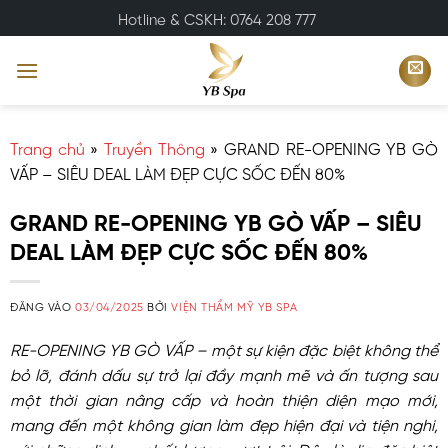
Bỏ
Hotline & CSKH: 0764 208 777
qua
nội
dung
Trang chủ
»
Truyền Thông
»
GRAND RE-OPENING YB GÒ
VẤP – SIÊU DEAL LÀM ĐẸP CỰC SỐC ĐẾN 80%
GRAND RE-OPENING YB GÒ VẤP – SIÊU
DEAL LÀM ĐẸP CỰC SỐC ĐẾN 80%
ĐĂNG VÀO
03/04/2025
BỞI
VIỆN THẨM MỸ YB SPA
RE-OPENING YB GÒ VẤP – một sự kiện đặc biệt không thể
bỏ lỡ, đánh dấu sự trở lại đầy mạnh mẽ và ấn tượng sau
một thời gian nâng cấp và hoàn thiện diện mạo mới,
mang đến một không gian làm đẹp hiện đại và tiện nghi,
với những dịch vụ chất lượng vượt trội. Đây là dịp đặc biệt