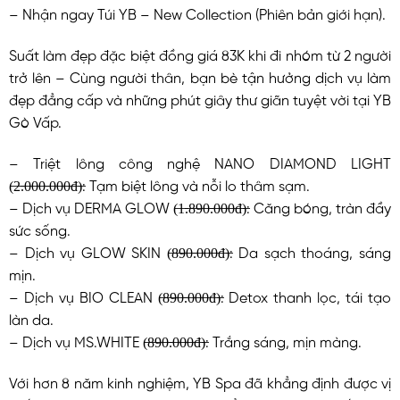
– Nhận ngay Túi YB – New Collection (Phiên bản giới hạn).
Suất làm đẹp đặc biệt đồng giá 83K khi đi nhóm từ 2 người
trở lên – Cùng người thân, bạn bè tận hưởng dịch vụ làm
đẹp đẳng cấp và những phút giây thư giãn tuyệt vời tại YB
Gò Vấp.
– Triệt lông công nghệ NANO DIAMOND LIGHT
(̶2̶.̶0̶0̶0̶.̶0̶0̶0̶đ̶)̶: Tạm biệt lông và nỗi lo thâm sạm.
– Dịch vụ DERMA GLOW (̶1̶.̶8̶9̶0̶.̶0̶0̶0̶đ̶)̶: Căng bóng, tràn đầy
sức sống.
– Dịch vụ GLOW SKIN (̶8̶9̶0̶.̶0̶0̶0̶đ̶)̶: Da sạch thoáng, sáng
mịn.
– Dịch vụ BIO CLEAN (̶8̶9̶0̶.̶0̶0̶0̶đ̶)̶: Detox thanh lọc, tái tạo
làn da.
– Dịch vụ MS.WHITE (̶8̶9̶0̶.̶0̶0̶0̶đ̶)̶: Trắng sáng, mịn màng.
Với hơn 8 năm kinh nghiệm, YB Spa đã khẳng định được vị