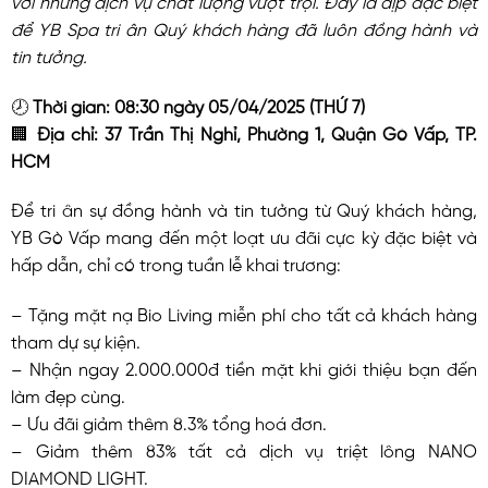
để YB Spa tri ân Quý khách hàng đã luôn đồng hành và
tin tưởng.
🕗
Thời gian: 08:30 ngày 05/04/2025 (THỨ 7)
🏢
Địa chỉ: 37 Trần Thị Nghỉ, Phường 1, Quận Gò Vấp, TP.
HCM
Để tri ân sự đồng hành và tin tưởng từ Quý khách hàng,
YB Gò Vấp mang đến một loạt ưu đãi cực kỳ đặc biệt và
hấp dẫn, chỉ có trong tuần lễ khai trương:
– Tặng mặt nạ Bio Living miễn phí cho tất cả khách hàng
tham dự sự kiện.
– Nhận ngay 2.000.000đ tiền mặt khi giới thiệu bạn đến
làm đẹp cùng.
– Ưu đãi giảm thêm 8.3% tổng hoá đơn.
– Giảm thêm 83% tất cả dịch vụ triệt lông NANO
DIAMOND LIGHT.