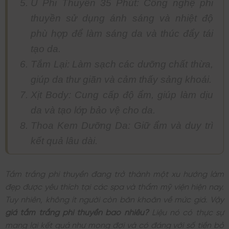
Ủ Phi Thuyền 35 Phút: Công nghệ phi
thuyền sử dụng ánh sáng và nhiệt độ
phù hợp để làm sáng da và thúc đẩy tái
tạo da.
Tắm Lại: Làm sạch các dưỡng chất thừa,
giúp da thư giãn và cảm thấy sảng khoái.
Xịt Body: Cung cấp độ ẩm, giúp làm dịu
da và tạo lớp bảo vệ cho da.
Thoa Kem Dưỡng Da: Giữ ẩm và duy trì
kết quả lâu dài.
Tắm trắng phi thuyền đang trở thành một xu hướng làm
đẹp được yêu thích tại các spa và thẩm mỹ viện hiện nay.
Tuy nhiên, không ít người còn băn khoăn về mức giá. Vậy
giá tắm trắng phi thuyền bao nhiêu?
Liệu nó có thực sự
mang lại kết quả như mong đợi và có đáng với số tiền bỏ