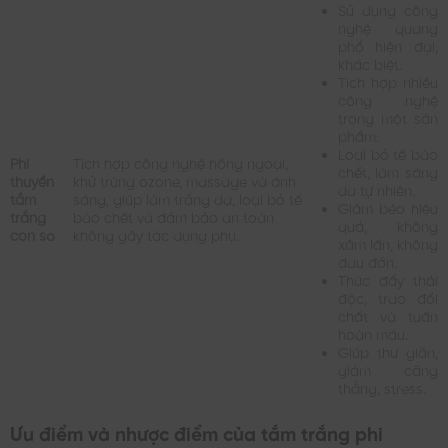
Sử dụng công
nghệ quang
phổ hiện đại,
khác biệt.
Tích hợp nhiều
công nghệ
trong một sản
phẩm.
Loại bỏ tế bào
Phi
Tích hợp công nghệ hồng ngoại,
chết, làm sáng
thuyền
khử trùng ozone, massage và ánh
da tự nhiên.
tắm
sáng, giúp làm trắng da, loại bỏ tế
Giảm béo hiệu
trắng
bào chết và đảm bảo an toàn
quả, không
con sò
không gây tác dụng phụ.
xâm lấn, không
đau đớn.
Thúc đẩy thải
độc, trao đổi
chất và tuần
hoàn máu.
Giúp thư giãn,
giảm căng
thẳng, stress.
Ưu điểm và nhược điểm của tắm trắng phi