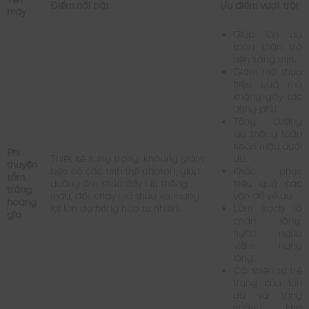
Điểm nổi bật
Ưu điểm vượt trội
máy
Giúp làn da
toàn thân trở
nên sáng mịn.
Giảm mỡ thừa
hiệu quả mà
không gây tác
dụng phụ.
Tăng cường
lưu thông tuần
hoàn máu dưới
Phi
Thiết kế sang trọng, khoang giảm
da.
thuyền
béo có các tinh thể photon, giúp
Khắc phục
tắm
dưỡng ẩm, thúc đẩy lưu thông
hiệu quả các
trắng
máu, đốt cháy mỡ thừa và mang
vấn đề về da.
hoàng
lại làn da hồng hào tự nhiên.
Làm sạch lỗ
gia
chân lông,
ngăn ngừa
viêm nang
lông.
Cải thiện sự trẻ
trung của làn
da và tăng
cường khả