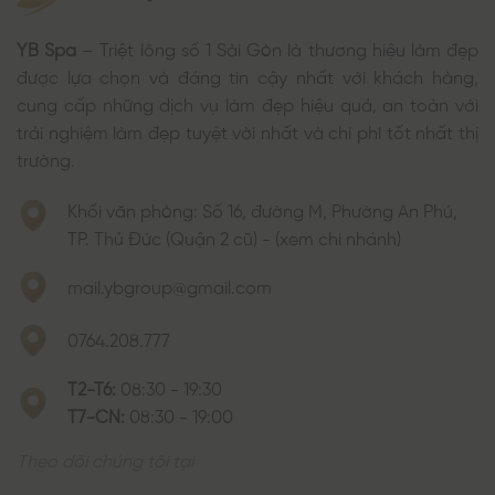
YB Spa
– Triệt lông số 1 Sài Gòn là thương hiệu làm đẹp
được lựa chọn và đáng tin cậy nhất với khách hàng,
cung cấp những dịch vụ làm đẹp hiệu quả, an toàn với
trải nghiệm làm đẹp tuyệt vời nhất và chi phí tốt nhất thị
trường.
Khối văn phòng: Số 16, đường M, Phường An Phú,
TP. Thủ Đức (Quận 2 cũ) - (xem chi nhánh)
mail.ybgroup@gmail.com
0764.208.777
T2-T6:
08:30 - 19:30
T7-CN:
08:30 - 19:00
Theo dõi chúng tôi tại