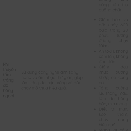
năng hấp thụ
dưỡng chất.
Giảm béo và
đốt cháy 600
calo trong 20
phút, tương
đương chạy
10km.
An toàn, không
xâm lấn, không
đau đớn.
Phi
Giảm đau
thuyền
Sử dụng công nghệ ánh sáng
nhức xương
tắm
nano và âm nhạc thư giãn, giúp
khớp, co cứng
trắng
làm sáng da, mịn màng và đốt
cơ.
do
cháy mỡ thừa hiệu quả.
Tăng cường
hồng
lưu thông máu,
ngoại
làm da hồng
hào, mịn màng.
Điều trị mụn,
sẹo thâm,
cháy nắng
hiệu quả.
Mang lại cảm