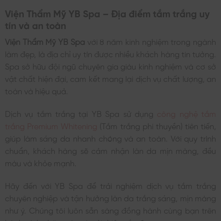
Viện Thẩm Mỹ YB Spa – Địa điểm tắm trắng uy
tín và an toàn
Viện Thẩm Mỹ YB Spa
với 8 năm kinh nghiệm trong ngành
làm đẹp, là địa chỉ uy tín được nhiều khách hàng tin tưởng.
Spa sở hữu đội ngũ chuyên gia giàu kinh nghiệm và cơ sở
vật chất hiện đại, cam kết mang lại dịch vụ chất lượng, an
toàn và hiệu quả.
Dịch vụ tắm trắng tại YB Spa sử dụng
công nghệ tắm
trắng Premium Whitening
(Tắm trắng phi thuyền) tiên tiến,
giúp làm sáng da nhanh chóng và an toàn. Với quy trình
chuẩn, khách hàng sẽ cảm nhận làn da mịn màng, đều
màu và khỏe mạnh.
Hãy đến với YB Spa để trải nghiệm dịch vụ tắm trắng
chuyên nghiệp và tận hưởng làn da trắng sáng, mịn màng
như ý. Chúng tôi luôn sẵn sàng đồng hành cùng bạn trên