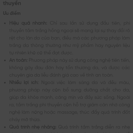
thuyền
Ưu điểm
Hiệu quả nhanh:
Chỉ sau lần sử dụng đầu tiên, phi
thuyền tắm trắng hồng ngoại sẽ mang lại sự thay đổi rõ
rệt cho làn da của bạn, điều mà các phương pháp làm
trắng da thông thường như mỹ phẩm hay nguyên liệu
tự nhiên khó có thể đạt được.
An toàn:
Phương pháp này sử dụng công nghệ tiên tiến,
không gây đau đớn hay tổn thương da, và được các
chuyên gia da liễu đánh giá cao về tính an toàn.
Nhiều lợi ích:
Ngoài việc làm sáng da và đều màu,
phương pháp này còn bổ sung dưỡng chất cho da,
giúp da khỏe mạnh, căng mịn và đầy sức sống. Ngoài
ra, tắm trắng phi thuyền còn hỗ trợ giảm cân nhờ công
nghệ làm nóng hoặc massage, thúc đẩy quá trình đốt
cháy mỡ thừa.
Quá trình nhẹ nhàng:
Quá trình tắm trắng diễn ra nhẹ