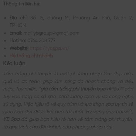
Thông tin liên hệ:
Địa chỉ:
Số 16, đường M, Phường An Phú, Quận 2,
TP.HCM
Email:
mail.ybgroup@gmail.com
Hotline:
0764.208.777
Website:
https://ybspa.vn/
Hệ thống chi nhánh
Kết luận
Tắm trắng phi thuyền là một phương pháp làm đẹp hiệu
quả và an toàn, giúp làm sáng da nhanh chóng và đều
màu. Tuy nhiên, “
giá tắm trắng phi thuyền
bao nhiêu?” còn
tùy vào từng cơ sở spa, chất lượng dịch vụ và công nghệ
sử dụng. Việc hiểu rõ về quy trình và lựa chọn spa uy tín sẽ
giúp bạn đạt được kết quả tốt nhất. Hy vọng qua bài viết,
YB Spa
đã giúp bạn hiểu rõ hơn về tắm trắng phi thuyền,
từ quy trình cho đến lợi ích của phương pháp này.