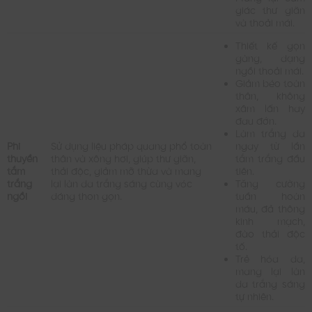
giác thư giãn
và thoải mái.
Thiết kế gọn
gàng, dạng
ngồi thoải mái.
Giảm béo toàn
thân, không
xâm lấn hay
đau đớn.
Làm trắng da
Phi
Sử dụng liệu pháp quang phổ toàn
ngay từ lần
thuyền
thân và xông hơi, giúp thư giãn,
tắm trắng đầu
tắm
thải độc, giảm mỡ thừa và mang
tiên.
trắng
lại làn da trắng sáng cùng vóc
Tăng cường
ngồi
dáng thon gọn.
tuần hoàn
máu, đả thông
kinh mạch,
đào thải độc
tố.
Trẻ hóa da,
mang lại làn
da trắng sáng
tự nhiên.