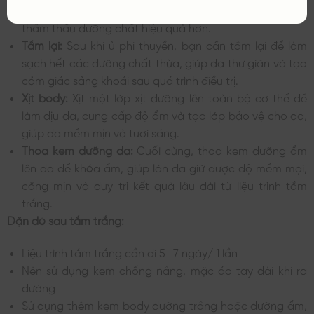
hợp, giúp làm sáng da, thúc đẩy quá trình tái tạo da và
thẩm thấu dưỡng chất hiệu quả hơn.
Tắm lại:
Sau khi ủ phi thuyền, bạn cần tắm lại để làm
sạch hết các dưỡng chất thừa, giúp da thư giãn và tạo
cảm giác sảng khoái sau quá trình điều trị.
Xịt body:
Xịt một lớp xịt dưỡng lên toàn bộ cơ thể để
làm dịu da, cung cấp độ ẩm và tạo lớp bảo vệ cho da,
giúp da mềm mịn và tươi sáng.
Thoa kem dưỡng da:
Cuối cùng, thoa kem dưỡng ẩm
lên da để khóa ẩm, giúp làn da giữ được độ mềm mại,
căng mịn và duy trì kết quả lâu dài từ liệu trình tắm
trắng.
Dặn dò sau tắm trắng:
Liệu trình tắm trắng cần đi 5 -7 ngày/ 1 lần
Nên sử dụng kem chống nắng, mặc áo tay dài khi ra
đường
Sử dụng thêm kem body dưỡng trắng hoặc dưỡng ẩm,