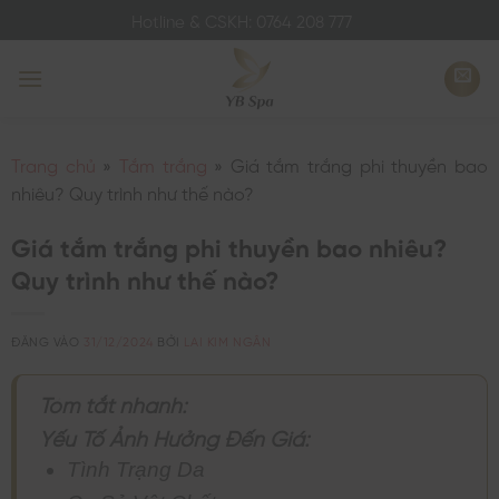
Bỏ
Hotline & CSKH: 0764 208 777
qua
nội
dung
Trang chủ
»
Tắm trắng
»
Giá tắm trắng phi thuyền bao
nhiêu? Quy trình như thế nào?
Giá tắm trắng phi thuyền bao nhiêu?
Quy trình như thế nào?
ĐĂNG VÀO
31/12/2024
BỞI
LAI KIM NGÂN
Tóm tắt nhanh:
Yếu Tố Ảnh Hưởng Đến Giá:
Tình Trạng Da