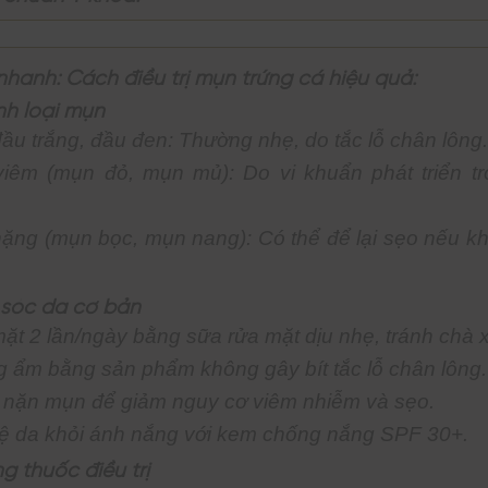
nhanh: Cách điều trị mụn trứng cá hiệu quả:
ịnh loại mụn
ầu trắng, đầu đen: Thường nhẹ, do tắc lỗ chân lông.
iêm (mụn đỏ, mụn mủ): Do vi khuẩn phát triển t
ặng (mụn bọc, mụn nang): Có thể để lại sẹo nếu kh
 sóc da cơ bản
ặt 2 lần/ngày bằng sữa rửa mặt dịu nhẹ, tránh chà 
 ẩm bằng sản phẩm không gây bít tắc lỗ chân lông.
 nặn mụn để giảm nguy cơ viêm nhiễm và sẹo.
ệ da khỏi ánh nắng với kem chống nắng SPF 30+.
ng thuốc điều trị