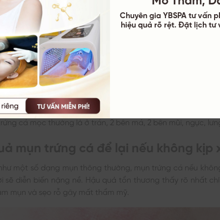
 thường gặp của mụn trứng cá:
Chuyên gia YBSPA tư vấn p
ạn sẽ cảm nhận được lượng dầu trên da mặt tiết ra quá mứ
hiệu quả rõ rệt. Đặt lịch t
au, trên da bắt đầu xuất hiện mụn đầu trắng do lỗ chân lông
ụn đầu đen do lỗ chân lông giãn nở.
loạt nốt mụn đỏ, mụn sần, mụn mủ mọc rải rác trên da.
sau đó nữa là các cục u lớn thể rắn và chứa mủ mọc lên. Khi
là các nốt mụn dạng nang mọc lên dưới da gây đau, gây mủ
rứng cá mọc thường là ở trán, 2 bên má, 2 bên mũi, ngực, lưn
uả mụn trứng cá để lại nếu không kịp x
như một số dạng mụn thông thường, mụn trứng cá nếu không
thời sẽ diễn biến nặng nề. Hậu quả tổn thương thấy rõ nhất ch
thâm mụn và sẹo rỗ gây mất thẩm mỹ.