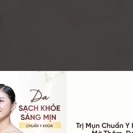
ên gia da liễu, mụn trứng cá là một căn bệnh về da thường
 Mụn trứng cá là bệnh nang lông tuyến bã nhờn do hiện tượng b
 tụ ở lỗ chân lông và hình thành mụn.
Trị Mụn Chuẩn Y
Mờ Thâm, D