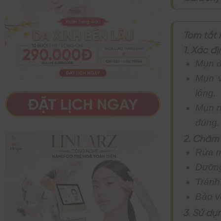
Tóm tắt 
1. Xác đ
Mụn đ
Mụn v
lông.
Mụn n
đúng.
2. Chăm
Rửa m
Dưỡng
Tránh
Bảo v
3. Sử dụ