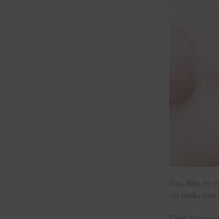
Sau điều trị 
rất nhiều thời
Chất lượng sứ