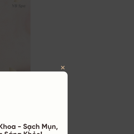
CLOSE
THIS
MODULE
 gặp nhất ở độ
ã nhờn tiết ra
 Khoa - Sạch Mụn,
a Sáng Khỏe!