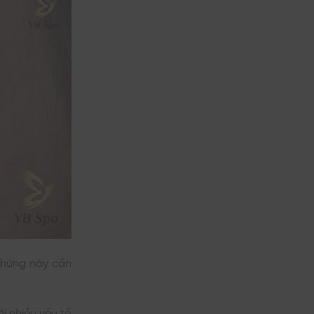
 chứng này cần
i nhiều yếu tố