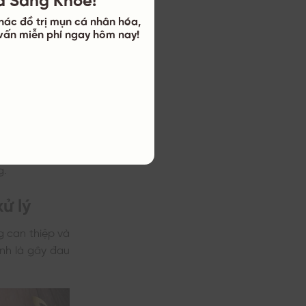
hác đồ trị mụn cá nhân hóa,
c so với bình
ư vấn miễn phí ngay hôm nay!
 tắc nghẽn dầu
 sờ vào sẽ cảm
.
g.
ử lý
 can thiệp và
ính là gây đau