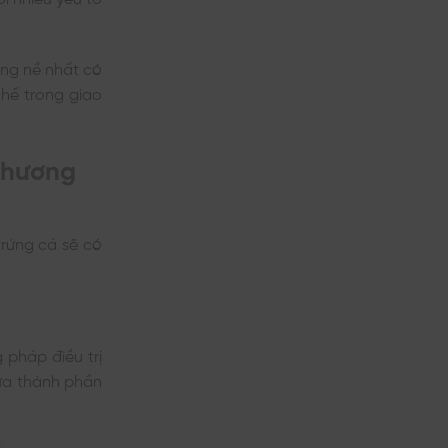
ặng nề nhất có
hế trong giao
 phương
trứng cá sẽ có
pháp điều trị
hứa thành phần