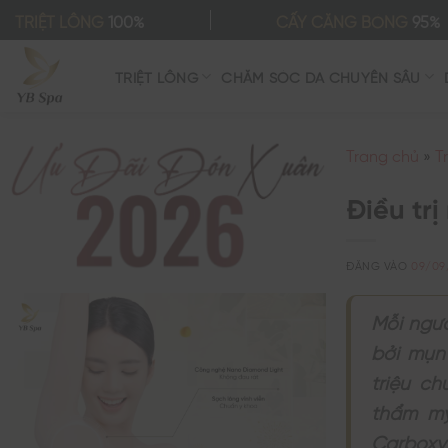
Bỏ
TRIỆT LÔNG
100%
CẤY CĂNG BÓNG
95%
qua
nội
TRIỆT LÔNG
CHĂM SÓC DA CHUYÊN SÂU
dung
Trang chủ
»
T
Điều tr
ĐĂNG VÀO
09/09
Mỗi ngườ
bởi mụn
triệu ch
thẩm mỹ
Carboxy