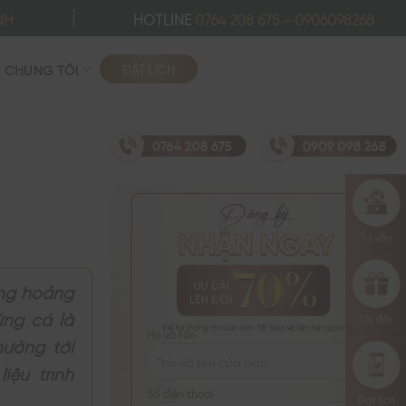
NH
HOTLINE
0764 208 675
-
0906098268
ĐẶT LỊCH
Ề CHÚNG TÔI
ủng hoảng
ứng cá là
Họ và tên
hưởng tới
iệu trình
Số điện thoại