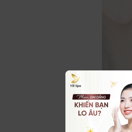
Theo các chuy
tuổi dậy thì.
quá mức, tích