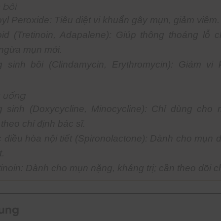
 bôi
yl Peroxide: Tiêu diệt vi khuẩn gây mụn, giảm viêm.
oid (Tretinoin, Adapalene): Giúp thông thoáng lỗ c
ngừa mụn mới.
 sinh bôi (Clindamycin, Erythromycin): Giảm vi
c uống
 sinh (Doxycycline, Minocycline): Chỉ dùng cho
theo chỉ định bác sĩ.
 điều hòa nội tiết (Spironolactone): Dành cho mụn d
t.
tinoin: Dành cho mụn nặng, kháng trị; cần theo dõi c
dung