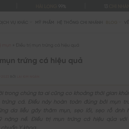
HÀI LÒNG
99%
13
CHI NHÁ
DỊCH VỤ KHÁC
MỸ PHẨM
HỆ THỐNG CHI NHÁNH
BLOG
V
rị mụn
»
Điều trị mụn trứng cá hiệu quả
ị mụn trứng cá hiệu quả
/2023
BỞI
LAI KIM NGÂN
i trong chúng ta ai cũng có khoảng thời gian kh
 trứng cá. Điều này hoàn toàn đúng bởi mụn tr
ứng da liễu gây thâm mụn, sẹo lồi, sẹo rỗ ảnh 
 nặng nề. Điều trị mụn trứng cá hiệu qủa với l
 chuẩn Y khoa.