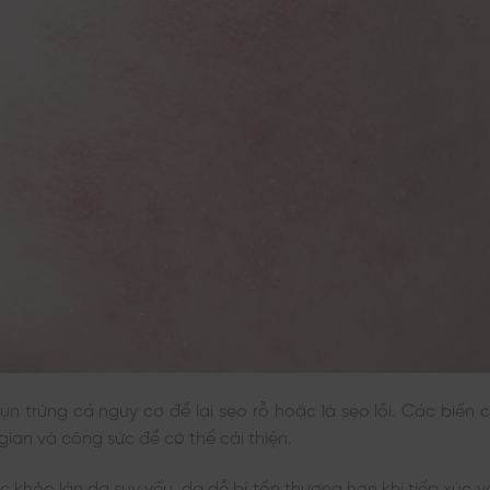
mụn trứng cá nguy cơ để lại sẹo rỗ hoặc là sẹo lồi. Các biến
 gian và công sức để có thể cải thiện.
c khỏe làn da suy yếu, da dễ bị tổn thương hơn khi tiếp xúc vớ