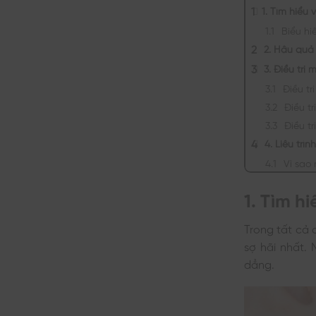
1. Tìm hiểu
Biểu h
2. Hậu quả 
3. Điều tr
Điều t
Điều t
Điều t
4. Liệu trì
Vì sao 
1. Tìm h
Trong tất cả 
sợ hãi nhất. 
dẳng.