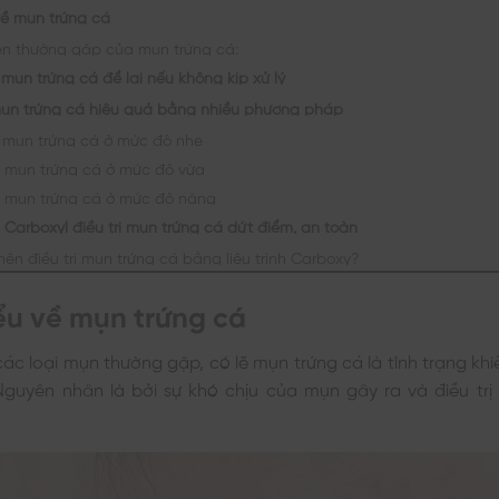
 về mụn trứng cá
iện thường gặp của mụn trứng cá:
mụn trứng cá để lại nếu không kịp xử lý
ị mụn trứng cá hiệu quả bằng nhiều phương pháp
rị mụn trứng cá ở mức độ nhẹ
rị mụn trứng cá ở mức độ vừa
rị mụn trứng cá ở mức độ nặng
nh Carboxyl điều trị mụn trứng cá dứt điểm, an toàn
nên điều trị mụn trứng cá bằng liệu trình Carboxy?
iểu về mụn trứng cá
các loại mụn thường gặp, có lẽ mụn trứng cá là tình trạng khi
Nguyên nhân là bởi sự khó chịu của mụn gây ra và điều trị