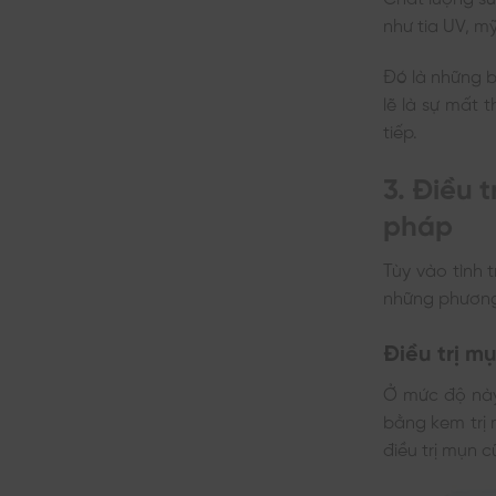
như tia UV, 
Đó là những b
lẽ là sự mất
tiếp.
3. Điều 
pháp
Tùy vào tình 
những phương 
Điều trị m
Ở mức độ này
bằng kem trị 
điều trị mụn 