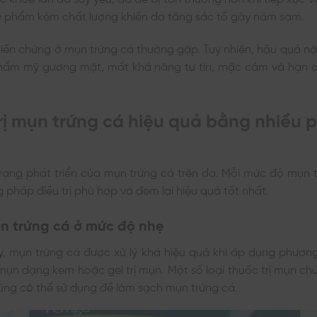
mỹ phẩm kém chất lượng khiến da tăng sắc tố gây nám sạm.
iến chứng ở mụn trứng cá thường gặp. Tuy nhiên, hậu quả n
 thẩm mỹ gương mặt, mất khả năng tự tin, mặc cảm và hạn c
trị mụn trứng cá hiệu quả bằng nhiều
trạng phát triển của mụn trứng cá trên da. Mỗi mức độ mụn 
pháp điều trị phù hợp và đem lại hiệu quả tốt nhất.
ụn trứng cá ở mức độ nhẹ
, mụn trứng cá được xử lý khá hiệu quả khi áp dụng phương 
mụn dạng kem hoặc gel trị mụn. Một số loại thuốc trị mụn c
cũng có thể sử dụng để làm sạch mụn trứng cá.