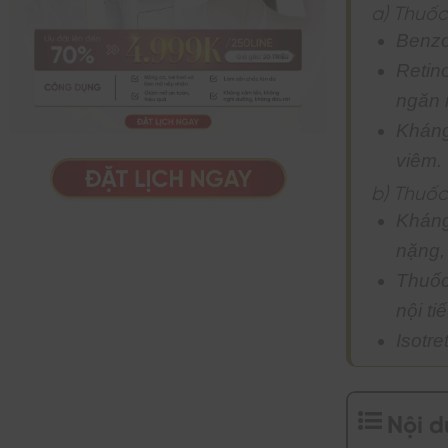
a) Thuốc
Benzo
Retin
ngăn 
Kháng
viêm.
b) Thuố
Kháng
nặng, 
Thuốc
nội tiế
Isotre
Nội 