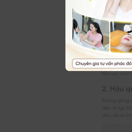
Biểu hiện
Đầu tiên b
thường.
Vài ngày s
thừa. Và m
Tiếp theo 
Tiếp theo 
thấy đau.
Cuối cùng 
Khu vực mụn t
2. Hậu q
Không giống 
điều trị kịp 
đớn, để lại 