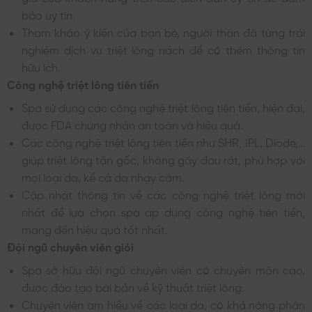
bảo uy tín.
Tham khảo ý kiến của bạn bè, người thân đã từng trải
nghiệm dịch vụ triệt lông nách để có thêm thông tin
hữu ích.
Công nghệ triệt lông tiên tiến
Spa sử dụng các công nghệ triệt lông tiên tiến, hiện đại,
được FDA chứng nhận an toàn và hiệu quả.
Các công nghệ triệt lông tiên tiến như SHR, IPL, Diode,…
giúp triệt lông tận gốc, không gây đau rát, phù hợp với
mọi loại da, kể cả da nhạy cảm.
Cập nhật thông tin về các công nghệ triệt lông mới
nhất để lựa chọn spa áp dụng công nghệ tiên tiến,
mang đến hiệu quả tốt nhất.
Đội ngũ chuyên viên giỏi
Spa sở hữu đội ngũ chuyên viên có chuyên môn cao,
được đào tạo bài bản về kỹ thuật triệt lông.
Chuyên viên am hiểu về các loại da, có khả năng phân