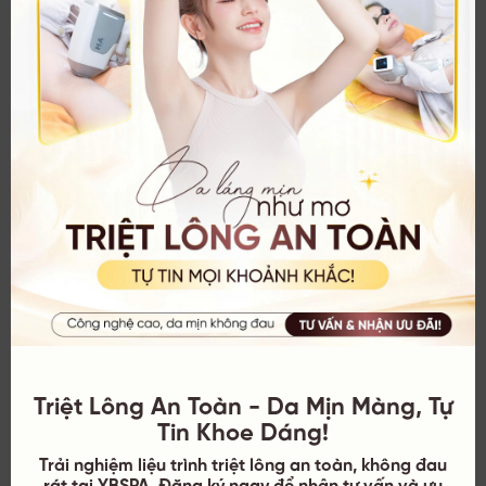
YB Spa tự hào là spa triệt lông nách uy tín hàng đầu tại
TPHCM, mang đến cho bạn giải pháp triệt lông nách vĩnh
viễn an toàn, hiệu quả và nhanh chóng. Với đội ngũ
chuyên viên dày dặn kinh nghiệm, tận tâm cùng công
nghệ triệt lông tiên tiến, YB Spa cam kết mang đến cho
bạn trải nghiệm tuyệt vời và kết quả triệt lông hoàn hảo
nhất.
Triệt Lông An Toàn - Da Mịn Màng, Tự
Tin Khoe Dáng!
Trải nghiệm liệu trình triệt lông an toàn, không đau
rát tại YBSPA. Đăng ký ngay để nhận tư vấn và ưu