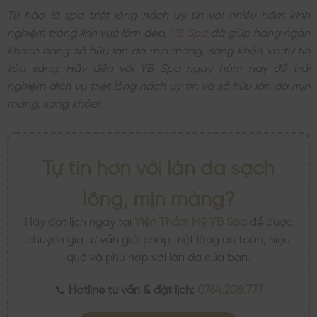
Tự hào là spa triệt lông nách uy tín với nhiều năm kinh
nghiệm trong lĩnh vực làm đẹp,
YB Spa
đã giúp hàng ngàn
khách hàng sở hữu làn da mịn màng, sáng khỏe và tự tin
tỏa sáng. Hãy đến với YB Spa ngay hôm nay để trải
nghiệm dịch vụ triệt lông nách uy tín và sở hữu làn da mịn
màng, sáng khỏe!
Tự tin hơn với làn da sạch
lông, mịn màng?
Hãy đặt lịch ngay tại
Viện Thẩm Mỹ YB Spa
để được
chuyên gia tư vấn giải pháp triệt lông an toàn, hiệu
quả và phù hợp với làn da của bạn.
📞
Hotline tư vấn & đặt lịch:
0764.208.777