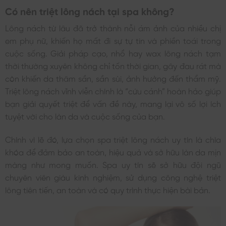
Có nên triệt lông nách tại spa không?
Lông nách từ lâu đã trở thành nỗi ám ảnh của nhiều chị
em phụ nữ, khiến họ mất đi sự tự tin và phiền toái trong
cuộc sống. Giải pháp cạo, nhổ hay wax lông nách tạm
thời thường xuyên không chỉ tốn thời gian, gây đau rát mà
còn khiến da thâm sần, sần sùi, ảnh hưởng đến thẩm mỹ.
Triệt lông nách vĩnh viễn chính là “cứu cánh” hoàn hảo giúp
bạn giải quyết triệt để vấn đề này, mang lại vô số lợi ích
tuyệt vời cho làn da và cuộc sống của bạn.
Chính vì lẽ đó, lựa chọn spa triệt lông nách uy tín là chìa
khóa để đảm bảo an toàn, hiệu quả và sở hữu làn da mịn
màng như mong muốn. Spa uy tín sẽ sở hữu đội ngũ
chuyên viên giàu kinh nghiệm, sử dụng công nghệ triệt
lông tiên tiến, an toàn và có quy trình thực hiện bài bản.