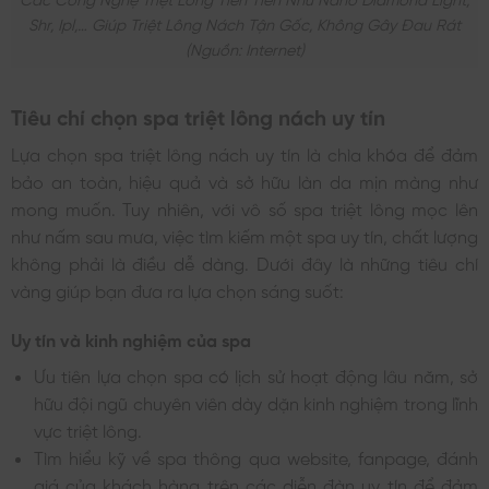
Shr, Ipl,… Giúp Triệt Lông Nách Tận Gốc, Không Gây Đau Rát
(nguồn: Internet)
Tiêu chí chọn spa triệt lông nách uy tín
Lựa chọn spa triệt lông nách uy tín là chìa khóa để đảm
bảo an toàn, hiệu quả và sở hữu làn da mịn màng như
mong muốn. Tuy nhiên, với vô số spa triệt lông mọc lên
như nấm sau mưa, việc tìm kiếm một spa uy tín, chất lượng
không phải là điều dễ dàng. Dưới đây là những tiêu chí
vàng giúp bạn đưa ra lựa chọn sáng suốt:
Uy tín và kinh nghiệm của spa
Ưu tiên lựa chọn spa có lịch sử hoạt động lâu năm, sở
hữu đội ngũ chuyên viên dày dặn kinh nghiệm trong lĩnh
vực triệt lông.
Tìm hiểu kỹ về spa thông qua website, fanpage, đánh
giá của khách hàng trên các diễn đàn uy tín để đảm