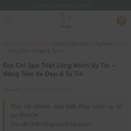
Bỏ
Hotline & CSKH: 0764 208 777
qua
nội
dung
Trang chủ
»
Triệt lông
»
Địa Chỉ Spa Triệt Lông Nách Uy Tín
– Nâng Tầm Vẻ Đẹp & Tự Tin
Địa Chỉ Spa Triệt Lông Nách Uy Tín –
Nâng Tầm Vẻ Đẹp & Tự Tin
ĐĂNG VÀO
29/04/2024
BỞI
LÊ THÁI HƯNG
Tóm tắt nhanh: Spa triệt lông nách uy tín
tại TP.HCM
Có nên triệt lông nách tại spa?