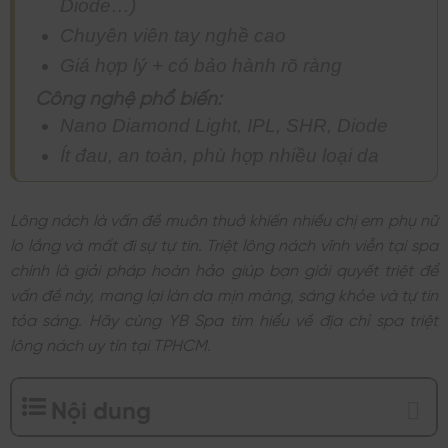
Diode…)
Chuyên viên tay nghề cao
Giá hợp lý + có bảo hành rõ ràng
Công nghệ phổ biến:
Nano Diamond Light, IPL, SHR, Diode
Ít đau, an toàn, phù hợp nhiều loại da
Lông nách là vấn đề muôn thuở khiến nhiều chị em phụ nữ
lo lắng và mất đi sự tự tin. Triệt lông nách vĩnh viễn tại spa
chính là giải pháp hoàn hảo giúp bạn giải quyết triệt để
vấn đề này, mang lại làn da mịn màng, sáng khỏe và tự tin
tỏa sáng. Hãy cùng YB Spa tìm hiểu về địa chỉ spa triệt
lông nách uy tín tại TPHCM.
Nội dung