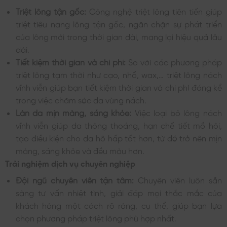
Triệt lông tận gốc:
Công nghệ triệt lông tiên tiến giúp
triệt tiêu nang lông tận gốc, ngăn chặn sự phát triển
của lông mới trong thời gian dài, mang lại hiệu quả lâu
dài.
Tiết kiệm thời gian và chi phí:
So với các phương pháp
triệt lông tạm thời như cạo, nhổ, wax,… triệt lông nách
vĩnh viễn giúp bạn tiết kiệm thời gian và chi phí đáng kể
trong việc chăm sóc da vùng nách.
Làn da mịn màng, sáng khỏe:
Việc loại bỏ lông nách
vĩnh viễn giúp da thông thoáng, hạn chế tiết mồ hôi,
tạo điều kiện cho da hô hấp tốt hơn, từ đó trở nên mịn
màng, sáng khỏe và đều màu hơn.
Trải nghiệm dịch vụ chuyên nghiệp
Đội ngũ chuyên viên tận tâm:
Chuyên viên luôn sẵn
sàng tư vấn nhiệt tình, giải đáp mọi thắc mắc của
khách hàng một cách rõ ràng, cụ thể, giúp bạn lựa
chọn phương pháp triệt lông phù hợp nhất.