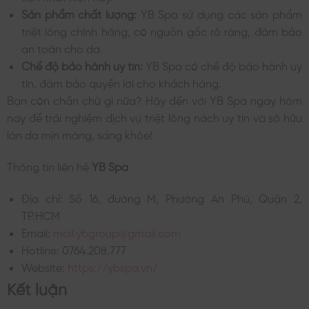
Sản phẩm chất lượng:
YB Spa sử dụng các sản phẩm
triệt lông chính hãng, có nguồn gốc rõ ràng, đảm bảo
an toàn cho da.
Chế độ bảo hành uy tín:
YB Spa có chế độ bảo hành uy
tín, đảm bảo quyền lợi cho khách hàng.
Bạn còn chần chừ gì nữa? Hãy đến với YB Spa ngay hôm
nay để trải nghiệm dịch vụ triệt lông nách uy tín và sở hữu
làn da mịn màng, sáng khỏe!
Thông tin liên hệ
YB Spa
Địa chỉ: Số 16, đường M, Phường An Phú, Quận 2,
TP.HCM
Email:
mail.ybgroup@gmail.com
Hotline: 0764.208.777
Website:
https://ybspa.vn/
Kết luận