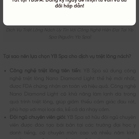
đãi hấp dẫn!
Dịch Vụ Triệt Lông Nách Uy Tín Với Công Nghệ Hiện Đại Tại Yb
Spa (nguồn: Yb Spa)
Tại sao nên lựa chọn YB Spa cho dịch vụ triệt lông nách?
Công nghệ triệt lông tiên tiến:
YB Spa sử dụng công
nghệ triệt lông Nano Diamond Light thế hệ mới nhất,
được FDA chứng nhận an toàn và hiệu quả. Công nghệ
Nano Diamond Light có khả năng làm lạnh da trong
quá trình triệt lông, giúp giảm thiểu cảm giác đau rát,
phù hợp với mọi loại da, kể cả da nhạy cảm.
Đội ngũ chuyên viên giỏi:
YB Spa sở hữu đội ngũ chuyên
viên được đào tạo bài bản tại các trường đại học y
danh tiếng, có chuyên môn cao và nhiều năm kinh