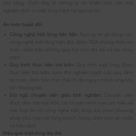
tỏa sáng. Dưới đây là những lý do khiến bạn nên trải
nghiệm dịch vụ triệt lông nách tại spa uy tín:
An toàn tuyệt đối
Công nghệ triệt lông tiên tiến:
Spa uy tín sử dụng các
công nghệ triệt lông hiện đại, được FDA chứng nhận an
toàn, đảm bảo không gây hại cho da, kể cả da nhạy
cảm.
Quy trình thực hiện bài bản:
Quy trình triệt lông được
thực hiện bài bản, tuân thủ nghiêm ngặt các quy định
an toàn, đảm bảo hạn chế tối đa nguy cơ kích ứng hay
tổn thương da.
Đội ngũ chuyên viên giàu kinh nghiệm:
Chuyên viên
được đào tạo bài bản, có chuyên môn cao, am hiểu về
các loại da và công nghệ triệt lông, lựa chọn phương
pháp phù hợp với từng khách hàng, đảm bảo an toàn
và hiệu quả.
Hiệu quả triệt lông lâu dài