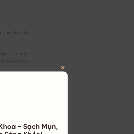
n cho da, đặc
iúp giảm sưng
m thấu sâu vào
CLOSE
 ngăn ngừa sẹo
THIS
 nguy cơ tăng
MODULE
p da luôn mềm
 Khoa - Sạch Mụn,
a Sáng Khỏe!