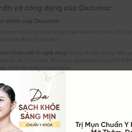
hần và công dụng của Decumar
n chính của Decumar
Decumar chứa các thành phần thiên nhiên lành tính, an toà
với làn da đang bị mụn như:
min (chiết xuất từ nghệ vàng):
Kháng khuẩn, chống viêm, g
 tạo làn da tổn thương. Nhờ công nghệ nano, hoạt chất thẩ
ấp nhiều lần nghệ thông thường.
rau má Pháp:
Giúp làm lành vết thương, giảm viêm và hỗ trợ
 hành tây đỏ:
Ngăn ngừa hình thành sẹo lõm, sẹo lồi, giảm
gen bất thường.
im:
Kiểm soát dầu nhờn, hỗ trợ làm giảm mụn viêm, mụn ẩn.
 & nha đam:
Dưỡng ẩm, làm dịu da, chống oxy hóa và giú
Trị Mụn Chuẩn Y
Mờ Thâm, D