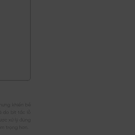
hưng khiến bề
do bít tắc lỗ
ược xử lý đúng
êm trọng hơn.