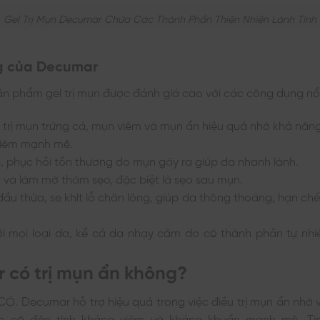
Gel Trị Mụn Decumar Chứa Các Thành Phần Thiên Nhiên Lành Tính
g của Decumar
n phẩm gel trị mụn được đánh giá cao với các công dụng nổi
u trị mụn trứng cá, mụn viêm và mụn ẩn hiệu quả nhờ khả nă
viêm mạnh mẽ.
, phục hồi tổn thương do mụn gây ra giúp da nhanh lành.
và làm mờ thâm sẹo, đặc biệt là sẹo sau mụn.
dầu thừa, se khít lỗ chân lông, giúp da thông thoáng, hạn ch
i mọi loại da, kể cả da nhạy cảm do có thành phần tự nhi
 có trị mụn ẩn không?
à CÓ. Decumar hỗ trợ hiệu quả trong việc điều trị mụn ẩn nhờ
ên có đặc tính kháng viêm và kháng khuẩn mạnh mẽ. Ti