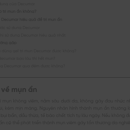
dụng của Decumar
 trị mụn ẩn không?
Decumar hiệu quả để trị mụn ẩn
ớc sử dụng Decumar
khi sử dụng Decumar hiệu quả nhất
ường gặp
 dùng gel trị mụn Decumar được không?
ecumar bao lâu thì hết mụn?
ng Decumar qua đêm được không?
u về mụn ẩn
ại mụn không viêm, nằm sâu dưới da, không gây đau nhức n
ùi, kém mịn màng. Nguyên nhân hình thành mụn ẩn thường là 
 bụi bẩn, dầu thừa, tế bào chết tích tụ lâu ngày. Nếu không đ
ẩn có thể phát triển thành mụn viêm gây tổn thương da nghi