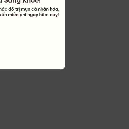
hác đồ trị mụn cá nhân hóa,
ư vấn miễn phí ngay hôm nay!