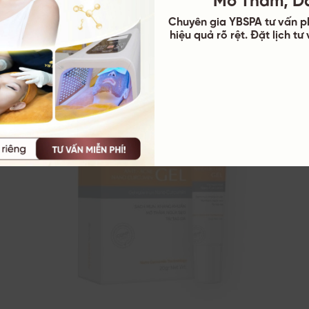
Chuyên gia YBSPA tư vấn p
hiệu quả rõ rệt. Đặt lịch t