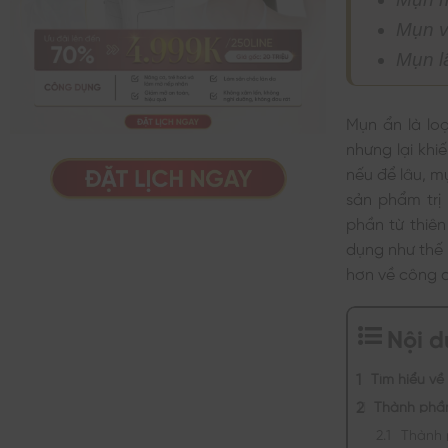
Mụn v
Mụn l
Mụn ẩn là lo
nhưng lại kh
nếu để lâu, m
sản phẩm trị
phần từ thiên
dụng như thế 
hơn về công d
Nội 
Tìm hiểu về
Thành phầ
Thành 