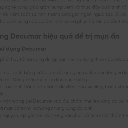
g nghệ vàng giúp giảm sưng viêm và thúc đẩy quá trình tái
 đỏ kiểm soát sự hình thành collagen ngăn ngừa sẹo lồi và 
nha đam cung cấp độ ẩm, làm dịu và phục hồi làn da tổn thươn
ng Decumar hiệu quả để trị mụn ẩn
sử dụng Decumar
phát huy tối đa công dụng, bạn nên sử dụng theo các bước 
 mặt sạch bằng nước ấm để làm giãn nở lỗ chân lông và loạ
ên da. Dùng khăn mềm lau khô nhẹ nhàng.
 tay sạch bằng xà phòng để đảm bảo vệ sinh, tránh vi khu
ặt.
y một lượng gel Decumar vừa đủ, chấm nhẹ lên vùng da có 
 cả mặt để tránh kích ứng những vùng da lành.
ữ nguyên lớp gel trên da trong vài phút để tinh chất thẩm t