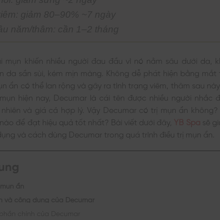
iêm: giảm 80–90% ~7 ngày
âu năm/thâm: cần 1–2 tháng
ại mụn khiến nhiều người đau đầu vì nó nằm sâu dưới da, 
iến da sần sùi, kém mịn màng. Không dễ phát hiện bằng mắt
ụn ẩn có thể lan rộng và gây ra tình trạng viêm, thâm sau này
 mụn hiện nay, Decumar là cái tên được nhiều người nhắc 
 nhiên và giá cả hợp lý. Vậy Decumar có trị mụn ẩn không? 
nào để đạt hiệu quả tốt nhất? Bài viết dưới đây,
YB Spa
sẽ gi
ụng và cách dùng Decumar trong quá trình điều trị mụn ẩn.
dung
 mụn ẩn
n và công dụng của Decumar
phần chính của Decumar