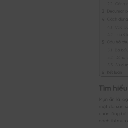
Công 
Decumar có
Cách dùng 
Các bư
Lưu ý 
Câu hỏi th
Bà bầu
Dùng d
Sử dụ
Kết luận
Tìm hiể
Mụn ẩn là lo
mặt da sần s
chân lông bởi
cách thì mụn 