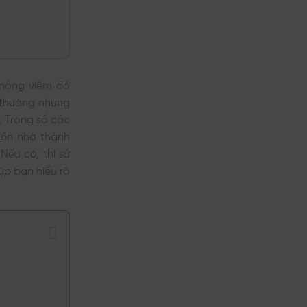
Tín,
Thâm
ở
Chất
Mông
Review
Lượng
Tại
3
TPHCM
Phương
Uy
Pháp
Tín,
Trị
Chất
Thâm
Lượng
Bẹn
Được
Áp
không viêm đỏ
Dụng
Phổ
 thường nhưng
Biến
. Trong số các
đến nhờ thành
Nếu có, thì sử
úp bạn hiểu rõ