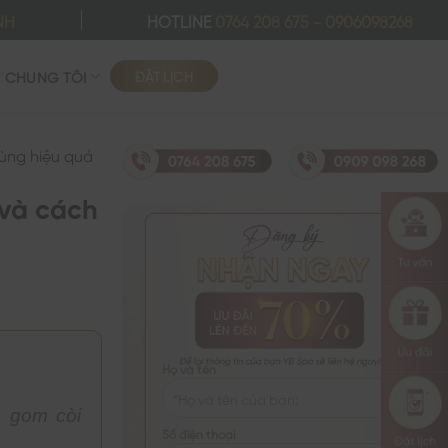
NH
HOTLINE
0764 208 675
-
0906098268
ĐẶT LỊCH
Ề CHÚNG TÔI
ùng hiệu quả
và cách
Họ và tên
, gom còi
Số điện thoại