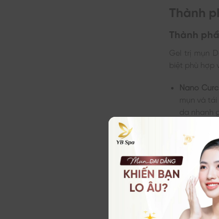
Thành p
Thành phầ
Gel trị mụn 
biệt phù hợp 
Nano Curcu
mụn và tái
da nhanh g
Tinh chất 
sau mụn.
Chiết xuất
sinh colla
Lá chanh s
Vitamin E
mịn.