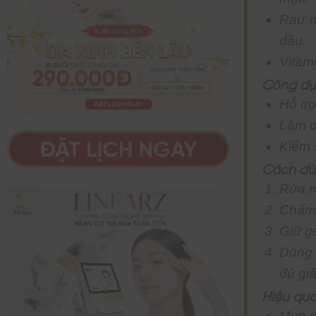
Rau m
dầu.
Vitam
Công dụ
Hỗ tr
Làm d
Kiểm s
Cách dù
Rửa m
Chấm 
Giữ ge
Dùng 
đủ giấ
Hiệu quả
Mụn m