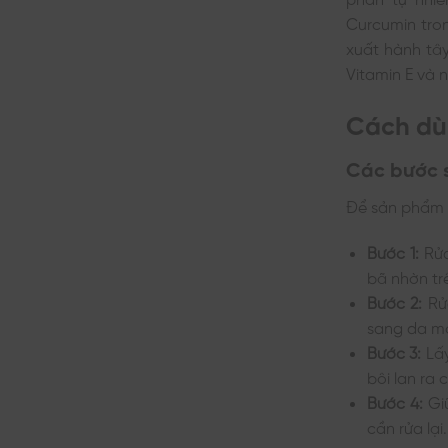
Curcumin tron
xuất hành tây
Vitamin E và 
Cách dù
Các bước 
Để sản phẩm 
Bước 1:
Rửa
bã nhờn tr
Bước 2:
Rửa
sang da m
Bước 3:
Lấ
bôi lan ra
Bước 4:
Gi
cần rửa lại.