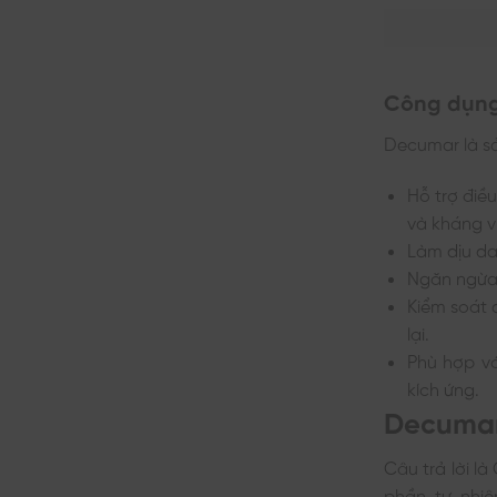
Công dụn
Decumar là sả
Hỗ trợ điề
và kháng 
Làm dịu da
Ngăn ngừa 
Kiểm soát 
lại.
Phù hợp vớ
kích ứng.
Decumar
Câu trả lời l
phần tự nhi