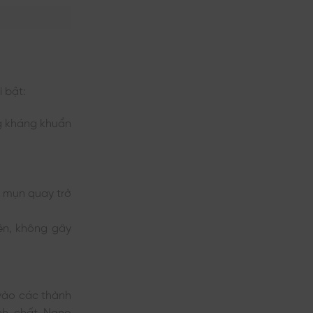
 bật:
ng kháng khuẩn
ế mụn quay trở
ên, không gây
 vào các thành
nh chất Nano