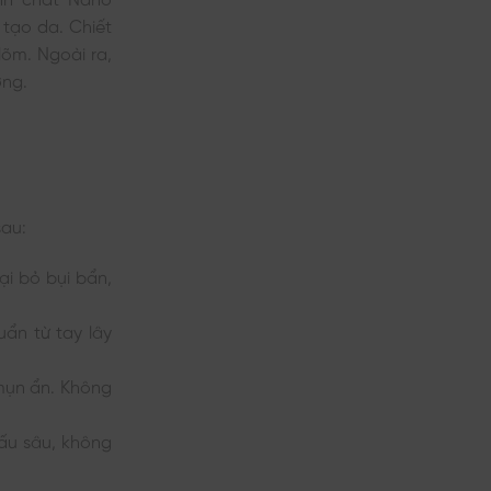
 tạo da. Chiết
lõm. Ngoài ra,
g. ​
sau:
i bỏ bụi bẩn,
ẩn từ tay lây
mụn ẩn. Không
hấu sâu, không