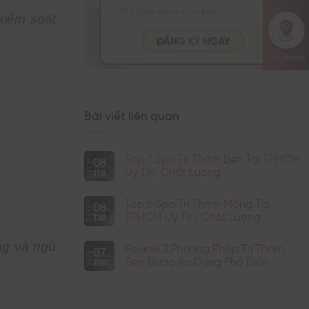
kiểm soát
Bài viết liên quan
Top 7 Spa Trị Thâm Bẹn Tại TPHCM
08
Uy Tín, Chất Lượng
Th8
Không
có
Top 6 Spa Trị Thâm Mông Tại
bình
08
luận
TPHCM Uy Tín, Chất Lượng
Th8
ở
Top
Không
7
có
ng và ngủ
Review 3 Phương Pháp Trị Thâm
Spa
bình
07
Trị
luận
Bẹn Được Áp Dụng Phổ Biến
Th8
Thâm
ở
Bẹn
Top
Không
Tại
6
có
TPHCM
Spa
bình
Uy
Trị
luận