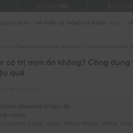
HÀI LÒNG
99%
13
CHI NHÁ
DỊCH VỤ KHÁC
MỸ PHẨM
HỆ THỐNG CHI NHÁNH
BLOG
V
rị mụn
»
Decumar có trị mụn ẩn không? Công dụng và cách d
 có trị mụn ẩn không? Công dụng 
ệu quả
/2025
BỞI
LAI KIM NGÂN
nhann: Decumar trị mụn ẩn
ần chính:
Curcumin (nghệ vàng): kháng khuẩn, chống viêm