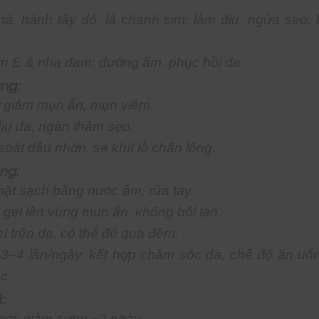
á, hành tây đỏ, lá chanh sim: làm dịu, ngừa sẹo, 
in E & nha đam: dưỡng ẩm, phục hồi da.
ng:
ợ giảm mụn ẩn, mụn viêm.
ịu da, ngăn thâm sẹo.
oát dầu nhờn, se khít lỗ chân lông.
ng:
ặt sạch bằng nước ấm, rửa tay.
gel lên vùng mụn ẩn, không bôi lan.
l trên da, có thể để qua đêm.
3–4 lần/ngày, kết hợp chăm sóc da, chế độ ăn uố
c.
:
ới: giảm sưng ~2 ngày