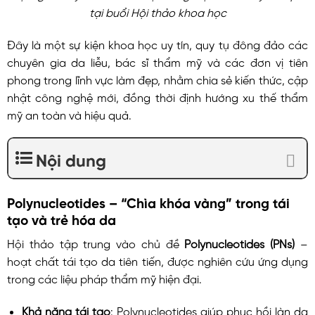
tại buổi Hội thảo khoa học
Đây là một sự kiện khoa học uy tín, quy tụ đông đảo các
chuyên gia da liễu, bác sĩ thẩm mỹ và các đơn vị tiên
phong trong lĩnh vực làm đẹp, nhằm chia sẻ kiến thức, cập
nhật công nghệ mới, đồng thời định hướng xu thế thẩm
mỹ an toàn và hiệu quả.
Nội dung
Polynucleotides – “Chìa khóa vàng” trong tái
tạo và trẻ hóa da
Hội thảo tập trung vào chủ đề
Polynucleotides (PNs)
–
hoạt chất tái tạo da tiên tiến, được nghiên cứu ứng dụng
trong các liệu pháp thẩm mỹ hiện đại.
Khả năng tái tạo
: Polynucleotides giúp phục hồi làn da