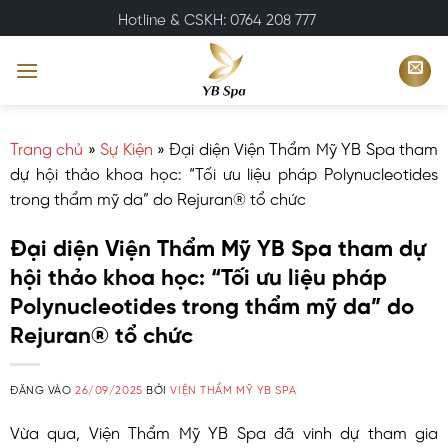
Bỏ
Hotline & CSKH: 0764 208 777
qua
nội
dung
Trang chủ
»
Sự Kiện
»
Đại diện Viện Thẩm Mỹ YB Spa tham
dự hội thảo khoa học: “Tối ưu liệu pháp Polynucleotides
trong thẩm mỹ da” do Rejuran® tổ chức
Đại diện Viện Thẩm Mỹ YB Spa tham dự
hội thảo khoa học: “Tối ưu liệu pháp
Polynucleotides trong thẩm mỹ da” do
Rejuran® tổ chức
ĐĂNG VÀO
26/09/2025
BỞI
VIỆN THẨM MỸ YB SPA
Vừa qua, Viện Thẩm Mỹ YB Spa đã vinh dự tham gia