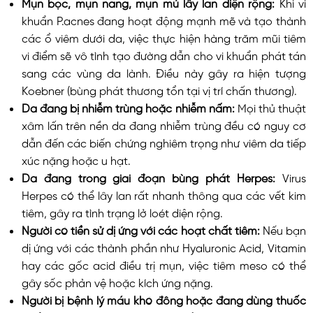
Mụn bọc, mụn nang, mụn mủ lây lan diện rộng:
Khi vi
khuẩn P.acnes đang hoạt động mạnh mẽ và tạo thành
các ổ viêm dưới da, việc thực hiện hàng trăm mũi tiêm
vi điểm sẽ vô tình tạo đường dẫn cho vi khuẩn phát tán
sang các vùng da lành. Điều này gây ra hiện tượng
Koebner (bùng phát thương tổn tại vị trí chấn thương).
Da đang bị nhiễm trùng hoặc nhiễm nấm:
Mọi thủ thuật
xâm lấn trên nền da đang nhiễm trùng đều có nguy cơ
dẫn đến các biến chứng nghiêm trọng như viêm da tiếp
xúc nặng hoặc u hạt.
Da đang trong giai đoạn bùng phát Herpes:
Virus
Herpes có thể lây lan rất nhanh thông qua các vết kim
tiêm, gây ra tình trạng lở loét diện rộng.
Người có tiền sử dị ứng với các hoạt chất tiêm:
Nếu bạn
dị ứng với các thành phần như Hyaluronic Acid, Vitamin
hay các gốc acid điều trị mụn, việc tiêm meso có thể
gây sốc phản vệ hoặc kích ứng nặng.
Người bị bệnh lý máu khó đông hoặc đang dùng thuốc