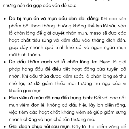
những nền da gặp các vấn đề sau:
Da bị mụn ẩn và mụn đầu đen dai dẳng:
Khi các sản
phẩm bôi thoa thông thường không thể len lỏi sâu vào
lỗ chân lông để giải quyết nhân mụn, meso sẽ đưa các
hoạt chất tiêu sừng và kiềm dầu vào thẳng đích đến,
giúp đẩy nhanh quá trình khô cồi và ngăn ngừa mụn
mới hình thành.
Da dầu thâm canh và lỗ chân lông to:
Meso là giải
pháp hàng đầu để điều tiết hoạt động của tuyến bã
nhờn. Khi dầu thừa được kiểm soát, lỗ chân lông sẽ thu
nhỏ lại, từ đó giảm thiểu môi trường trú ngụ của vi
khuẩn gây mụn.
Mụn viêm ở mức độ nhẹ đến trung bình:
Đối với các nốt
mụn viêm đơn lẻ, không có dấu hiệu lây lan diện rộng,
việc tiêm các hoạt chất kháng viêm sẽ giúp giảm sưng
nhanh chóng và hạn chế tổn thương mô.
Giai đoạn phục hồi sau mụn:
Đây là thời điểm vàng để