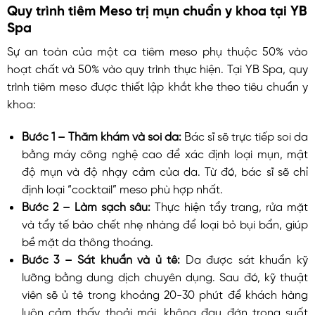
Quy trình tiêm Meso trị mụn chuẩn y khoa tại YB
Spa
Sự an toàn của một ca tiêm meso phụ thuộc 50% vào
hoạt chất và 50% vào quy trình thực hiện. Tại YB Spa, quy
trình tiêm meso được thiết lập khắt khe theo tiêu chuẩn y
khoa:
Bước 1 – Thăm khám và soi da:
Bác sĩ sẽ trực tiếp soi da
bằng máy công nghệ cao để xác định loại mụn, mật
độ mụn và độ nhạy cảm của da. Từ đó, bác sĩ sẽ chỉ
định loại “cocktail” meso phù hợp nhất.
Bước 2 – Làm sạch sâu:
Thực hiện tẩy trang, rửa mặt
và tẩy tế bào chết nhẹ nhàng để loại bỏ bụi bẩn, giúp
bề mặt da thông thoáng.
Bước 3 – Sát khuẩn và ủ tê:
Da được sát khuẩn kỹ
lưỡng bằng dung dịch chuyên dụng. Sau đó, kỹ thuật
viên sẽ ủ tê trong khoảng 20-30 phút để khách hàng
luôn cảm thấy thoải mái, không đau đớn trong suốt