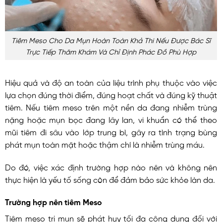
Tiêm Meso Cho Da Mụn Hoàn Toàn Khả Thi Nếu Được Bác Sĩ
Trực Tiếp Thăm Khám Và Chỉ Định Phác Đồ Phù Hợp
Hiệu quả và độ an toàn của liệu trình phụ thuộc vào việc
lựa chọn đúng thời điểm, đúng hoạt chất và đúng kỹ thuật
tiêm. Nếu tiêm meso trên một nền da đang nhiễm trùng
nặng hoặc mụn bọc đang lây lan, vi khuẩn có thể theo
mũi tiêm đi sâu vào lớp trung bì, gây ra tình trạng bùng
phát mụn toàn mặt hoặc thậm chí là nhiễm trùng máu.
Do đó, việc xác định trường hợp nào nên và không nên
thực hiện là yếu tố sống còn để đảm bảo sức khỏe làn da.
Trường hợp nên tiêm Meso
Tiêm meso trị mụn sẽ phát huy tối đa công dụng đối với