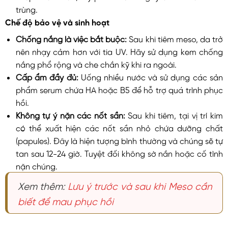
trùng.
Chế độ bảo vệ và sinh hoạt
Chống nắng là việc bắt buộc:
Sau khi tiêm meso, da trở
nên nhạy cảm hơn với tia UV. Hãy sử dụng kem chống
nắng phổ rộng và che chắn kỹ khi ra ngoài.
Cấp ẩm đầy đủ:
Uống nhiều nước và sử dụng các sản
phẩm serum chứa HA hoặc B5 để hỗ trợ quá trình phục
hồi.
Không tự ý nặn các nốt sần:
Sau khi tiêm, tại vị trí kim
có thể xuất hiện các nốt sần nhỏ chứa dưỡng chất
(papules). Đây là hiện tượng bình thường và chúng sẽ tự
tan sau 12-24 giờ. Tuyệt đối không sờ nắn hoặc cố tình
nặn chúng.
Xem thêm:
Lưu ý trước và sau khi Meso cần
biết để mau phục hồi