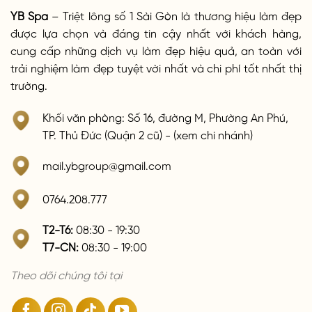
YB Spa
– Triệt lông số 1 Sài Gòn là thương hiệu làm đẹp
được lựa chọn và đáng tin cậy nhất với khách hàng,
cung cấp những dịch vụ làm đẹp hiệu quả, an toàn với
trải nghiệm làm đẹp tuyệt vời nhất và chi phí tốt nhất thị
trường.
Khối văn phòng: Số 16, đường M, Phường An Phú,
TP. Thủ Đức (Quận 2 cũ) - (xem chi nhánh)
mail.ybgroup@gmail.com
0764.208.777
T2-T6:
08:30 - 19:30
T7-CN:
08:30 - 19:00
Theo dõi chúng tôi tại