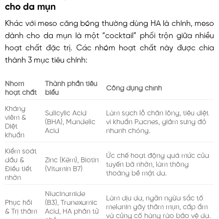
cho da mụn
Khác với meso căng bóng thường dùng HA là chính, meso
dành cho da mụn là một “cocktail” phối trộn giữa nhiều
hoạt chất đặc trị. Các nhóm hoạt chất này được chia
thành 3 mục tiêu chính:
Nhóm
Thành phần tiêu
Công dụng chính
hoạt chất
biểu
Kháng
Salicylic Acid
Làm sạch lỗ chân lông, tiêu diệt
viêm &
(BHA), Mandelic
vi khuẩn P.acnes, giảm sưng đỏ
Diệt
Acid
nhanh chóng.
khuẩn
Kiểm soát
Ức chế hoạt động quá mức của
dầu &
Zinc (Kẽm), Biotin
tuyến bã nhờn, làm thông
Điều tiết
(Vitamin B7)
thoáng bề mặt da.
nhờn
Niacinamide
Làm dịu da, ngăn ngừa sắc tố
Phục hồi
(B3), Tranexamic
melanin gây thâm mụn, cấp ẩm
& Trị thâm
Acid, HA phân tử
và củng cố hàng rào bảo vệ da.