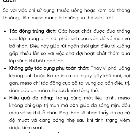
So với việc chỉ sử dụng thuốc uống hoặc kem bôi thông
thường, tiêm meso mang lại những ưu thế vượt trội:
Tác động trúng đích:
Các hoạt chất được đưa thẳng
vào lớp trung bì – nơi phát sinh các vấn đề về mụn và
bã nhờn. Điều này giúp rút ngắn thời gian điều trị xuống
gấp nhiều lần so với việc chờ đợi hoạt chất thấm qua
lớp sừng khi bôi ngoài da.
Không gây tác dụng phụ toàn thân:
Thay vì phải uống
kháng sinh hoặc Isotretinoin dài ngày gây khô môi, hại
gan, meso chỉ tác động cục bộ tại vùng da cần điều trị,
đảm bảo an toàn cho sức khỏe tổng thể.
Hiệu quả đa năng:
Trong cùng một liệu trình, meso
không chỉ giúp trị mụn mà còn giúp da sáng mịn, đều
màu và se khít lỗ chân lông. Bạn sẽ nhận thấy làn da có
độ mướt và căng bóng nhẹ sau khi tình trạng viêm
được kiểm soát.