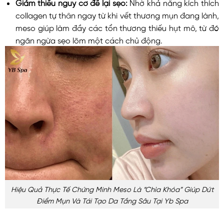
Giảm thiểu nguy cơ để lại sẹo:
Nhờ khả năng kích thích
collagen tự thân ngay từ khi vết thương mụn đang lành,
meso giúp làm đầy các tổn thương thiếu hụt mô, từ đó
ngăn ngừa sẹo lõm một cách chủ động.
Hiệu Quả Thực Tế Chứng Minh Meso Là “chìa Khóa” Giúp Dứt
Điểm Mụn Và Tái Tạo Da Tầng Sâu Tại Yb Spa