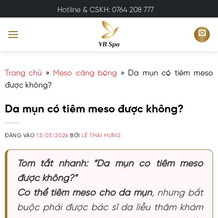
Bỏ
Hotline & CSKH: 0764 208 777
qua
nội
dung
Trang chủ
»
Meso căng bóng
»
Da mụn có tiêm meso
được không?
Da mụn có tiêm meso được không?
ĐĂNG VÀO
13/03/2026
BỞI
LÊ THÁI HƯNG
Tóm tắt nhanh: “Da mụn có tiêm meso
được không?”
Có thể tiêm meso cho da mụn
, nhưng bắt
buộc phải được bác sĩ da liễu thăm khám