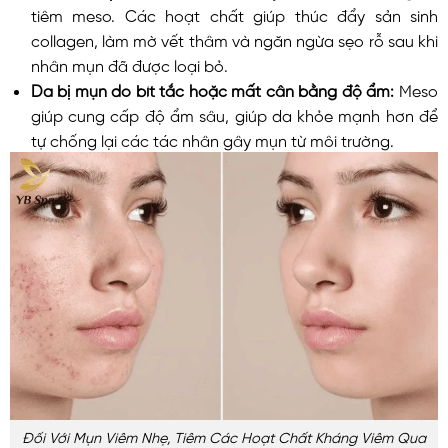
tiêm meso. Các hoạt chất giúp thúc đẩy sản sinh
collagen, làm mờ vết thâm và ngăn ngừa sẹo rỗ sau khi
nhân mụn đã được loại bỏ.
Da bị mụn do bít tắc hoặc mất cân bằng độ ẩm:
Meso
giúp cung cấp độ ẩm sâu, giúp da khỏe mạnh hơn để
tự chống lại các tác nhân gây mụn từ môi trường.
Đối Với Mụn Viêm Nhẹ, Tiêm Các Hoạt Chất Kháng Viêm Qua