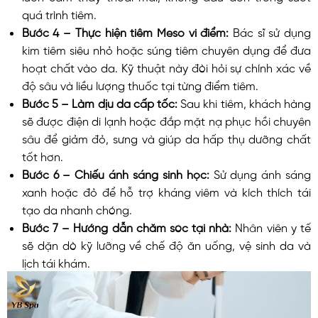
quá trình tiêm.
Bước 4 – Thực hiện tiêm Meso vi điểm:
Bác sĩ sử dụng
kim tiêm siêu nhỏ hoặc súng tiêm chuyên dụng để đưa
hoạt chất vào da. Kỹ thuật này đòi hỏi sự chính xác về
độ sâu và liều lượng thuốc tại từng điểm tiêm.
Bước 5 – Làm dịu da cấp tốc:
Sau khi tiêm, khách hàng
sẽ được điện di lạnh hoặc đắp mặt nạ phục hồi chuyên
sâu để giảm đỏ, sưng và giúp da hấp thụ dưỡng chất
tốt hơn.
Bước 6 – Chiếu ánh sáng sinh học:
Sử dụng ánh sáng
xanh hoặc đỏ để hỗ trợ kháng viêm và kích thích tái
tạo da nhanh chóng.
Bước 7 – Hướng dẫn chăm sóc tại nhà:
Nhân viên y tế
sẽ dặn dò kỹ lưỡng về chế độ ăn uống, vệ sinh da và
lịch tái khám.