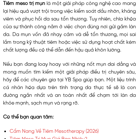
Tiêm meso trị mụn
là một giải pháp công nghệ cao mang
lại hiệu quả vượt trội trong việc kiểm soát dầu nhờn, kháng
viêm và phục hồi da sau tổn thương. Tuy nhiên, chìa khóa
của sự thành công nằm ở việc chọn đúng nơi gửi gắm làn
da. Da mụn vốn đã nhạy cảm và dễ tổn thương, mọi sai
lầm trong kỹ thuật tiêm hoặc việc sử dụng hoạt chất kém
chất lượng đều có thể dẫn đến hậu quả khôn lường.
Nếu bạn đang loay hoay với những nốt mụn dai dẳng và
mong muốn tìm kiếm một giải pháp điều trị chuyên sâu,
hãy để các chuyên gia tại YB Spa giúp bạn. Một liệu trình
cá nhân hóa dựa trên tình trạng da thực tế sẽ là con
đường ngắn nhất và an toàn nhất để chạm tới làn da
khỏe mạnh, sạch mụn và rạng rỡ.
Có thể bạn quan tâm:
Cẩm Nang Về Tiêm Mesotherapy (2026)
Tiêm Meso Trị Mụn Giá Bao Nhiêu?