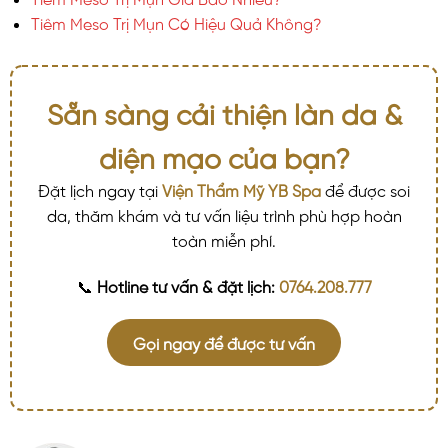
Tiêm Meso Trị Mụn Có Hiệu Quả Không?
Sẵn sàng cải thiện làn da &
diện mạo của bạn?
Đặt lịch ngay tại
Viện Thẩm Mỹ YB Spa
để được soi
da, thăm khám và tư vấn liệu trình phù hợp hoàn
toàn miễn phí.
📞
Hotline tư vấn & đặt lịch:
0764.208.777
Gọi ngay để được tư vấn