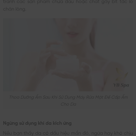
tránh các sản phẩm chứa dầu hoặc chất gây bít tắc lỗ
chân lông.
Thoa Dưỡng Ẩm Sau Khi Sử Dụng Máy Rửa Mặt Để Cấp Ẩm
Cho Da
Ngừng sử dụng khi da kích ứng
Nếu bạn thấy da có dấu hiệu mẩn đỏ, ngứa hay khó chịu