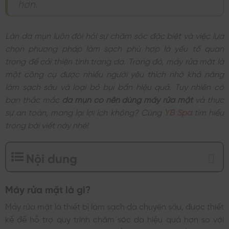
hơn.
Làn da mụn luôn đòi hỏi sự chăm sóc đặc biệt và việc lựa
chọn phương pháp làm sạch phù hợp là yếu tố quan
trọng để cải thiện tình trạng da. Trong đó, máy rửa mặt là
một công cụ được nhiều người yêu thích nhờ khả năng
làm sạch sâu và loại bỏ bụi bẩn hiệu quả. Tuy nhiên có
bạn thắc mắc
da mụn có nên dùng máy rửa mặt
và thực
sự an toàn, mang lại lợi ích không? Cùng
YB Spa
tìm hiểu
trong bài viết này nhé!
Nội dung
Máy rửa mặt là gì?
Máy rửa mặt là thiết bị làm sạch da chuyên sâu, được thiết
kế để hỗ trợ quy trình chăm sóc da hiệu quả hơn so với