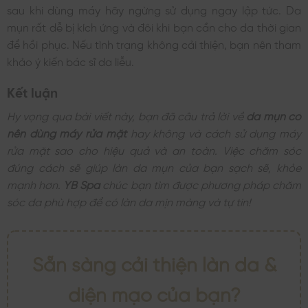
sau khi dùng máy hãy ngừng sử dụng ngay lập tức. Da
mụn rất dễ bị kích ứng và đôi khi bạn cần cho da thời gian
để hồi phục. Nếu tình trạng không cải thiện, bạn nên tham
khảo ý kiến bác sĩ da liễu.
Kết luận
Hy vọng qua bài viết này, bạn đã câu trả lời về
da mụn có
nên dùng máy rửa mặt
hay không và cách sử dụng máy
rửa mặt sao cho hiệu quả và an toàn. Việc chăm sóc
đúng cách sẽ giúp làn da mụn của bạn sạch sẽ, khỏe
mạnh hơn.
YB Spa
chúc bạn tìm được phương pháp chăm
sóc da phù hợp để có làn da mịn màng và tự tin!
Sẵn sàng cải thiện làn da &
diện mạo của bạn?