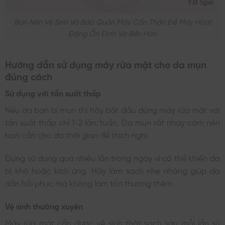
Bạn Nên Vệ Sinh Và Bảo Quản Máy Cẩn Thận Để Máy Hoạt
Động Ổn Định Và Bền Hơn
Hướng dẫn sử dụng máy rửa mặt cho da mụn
đúng cách
Sử dụng với tần suất thấp
Nếu da bạn bị mụn thì hãy bắt đầu dùng máy rửa mặt với
tần suất thấp chỉ 1-2 lần/tuần. Da mụn rất nhạy cảm nên
bạn cần cho da thời gian để thích nghi.
Đừng sử dụng quá nhiều lần trong ngày vì có thể khiến da
bị khô hoặc kích ứng. Hãy làm sạch nhẹ nhàng giúp da
dần hồi phục mà không làm tổn thương thêm.
Vệ sinh thường xuyên
Máy rửa mặt cần được vệ sinh thật sạch sau mỗi lần sử