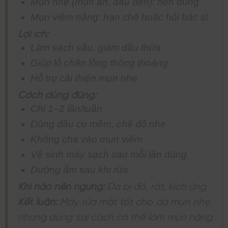
Mụn nhẹ (mụn ẩn, đầu đen): nên dùng
Mụn viêm nặng: hạn chế hoặc hỏi bác sĩ
Lợi ích:
Làm sạch sâu, giảm dầu thừa
Giúp lỗ chân lông thông thoáng
Hỗ trợ cải thiện mụn nhẹ
Cách dùng đúng:
Chỉ 1–2 lần/tuần
Dùng đầu cọ mềm, chế độ nhẹ
Không chà vào mụn viêm
Vệ sinh máy sạch sau mỗi lần dùng
Dưỡng ẩm sau khi rửa
Khi nào nên ngưng:
Da bị đỏ, rát, kích ứng
Kết luận:
Máy rửa mặt tốt cho da mụn nhẹ,
nhưng dùng sai cách có thể làm mụn nặng