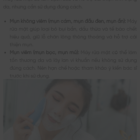
da, nhưng cần sử dụng đúng cách.
Mụn không viêm (mụn cám, mụn đầu đen, mụn ẩn):
Máy
rửa mặt giúp loại bỏ bụi bẩn, dầu thừa và tế bào chết
hiệu quả, giữ lỗ chân lông thông thoáng và hỗ trợ cải
thiện mụn.
Mụn viêm (mụn bọc, mụn mủ):
Máy rửa mặt có thể làm
tổn thương da và lây lan vi khuẩn nếu không sử dụng
đúng cách. Nên hạn chế hoặc tham khảo ý kiến bác sĩ
trước khi sử dụng.