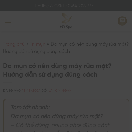
Bỏ
Hotline & CSKH: 0764 208 777
qua
nội
dung
Trang chủ
»
Trị mụn
»
Da mụn có nên dùng máy rửa mặt?
Hướng dẫn sử dụng đúng cách
Da mụn có nên dùng máy rửa mặt?
Hướng dẫn sử dụng đúng cách
ĐĂNG VÀO
12/12/2024
BỞI
LAI KIM NGÂN
Tóm tắt nhanh:
Da mụn có nên dùng máy rửa mặt?
– Có thể dùng, nhưng phải đúng cách