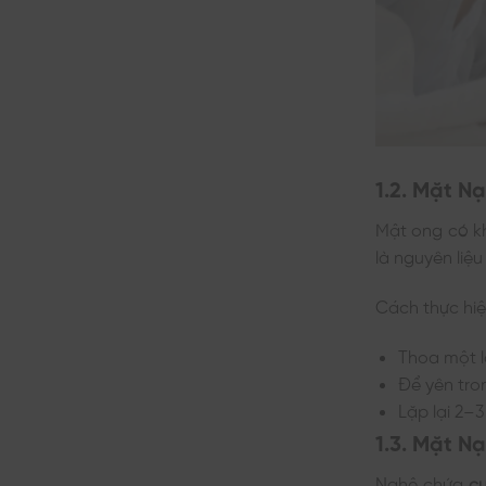
1.2. Mặt 
Mật ong có 
là nguyên liệ
Cách thực hiệ
Thoa một l
Để yên tro
Lặp lại 2–
1.3. Mặt N
Nghệ chứa
c