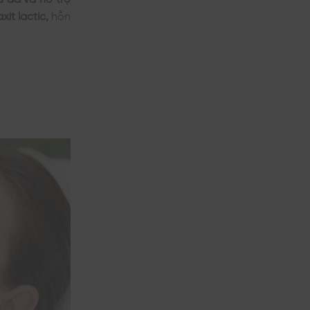
axit lactic,
hỗn