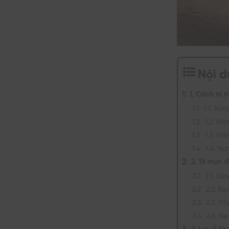
Nội 
1. Cách trị
1.1. Xô
1.2. M
1.3. M
1.4. N
2. Trị mụn
2.1. Sữ
2.2. K
2.3. T
2.4. Re
3. Lưu Ý Kh