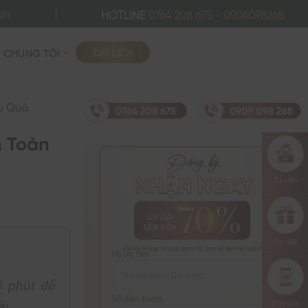
NH
HOTLINE
0764 208 675
-
0906098268
ĐẶT LỊCH
Ề CHÚNG TÔI
ệu Quả
n Toàn
Họ và tên
0 phút để
Số điện thoại
i.