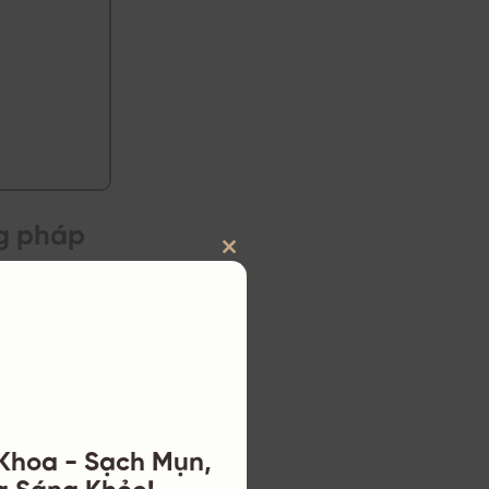
ng pháp
CLOSE
 cân bằng da,
THIS
 chuyên gia YB
MODULE
 Khoa - Sạch Mụn,
à hoặc bạc hà
a Sáng Khỏe!