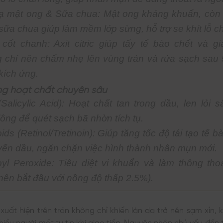
ạ mật ong & Sữa chua: Mật ong kháng khuẩn, còn ax
sữa chua giúp làm mềm lớp sừng, hỗ trợ se khít lỗ c
cốt chanh: Axit citric giúp tẩy tế bào chết và g
 chỉ nên chấm nhẹ lên vùng trán và rửa sạch sau 
kích ứng.
ng hoạt chất chuyên sâu
Salicylic Acid): Hoạt chất tan trong dầu, len lỏi 
lông để quét sạch bã nhờn tích tụ.
ids (Retinol/Tretinoin): Giúp tăng tốc độ tái tạo tế b
tuyến dầu, ngăn chặn việc hình thành nhân mụn mới.
yl Peroxide: Tiêu diệt vi khuẩn và làm thông th
(nên bắt đầu với nồng độ thấp 2.5%).
uất hiện trên trán không chỉ khiến làn da trở nên sạm xỉn
iều người mất tự tin khi giao tiếp. Nguyên nhân chủ yếu đến t