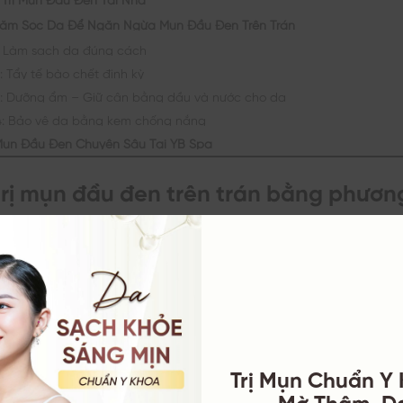
hăm Sóc Da Để Ngăn Ngừa Mụn Đầu Đen Trên Trán
: Làm sạch da đúng cách
: Tẩy tế bào chết định kỳ
: Dưỡng ẩm – Giữ cân bằng dầu và nước cho da
4: Bảo vệ da bằng kem chống nắng
ị Mụn Đầu Đen Chuyên Sâu Tại YB Spa
trị mụn đầu đen trên trán bằng phươ
iệu tự nhiên không chỉ giúp giảm mụn đầu đen mà còn hỗ trợ
ịn bề mặt. Dưới đây là 4 cách trị mụn đầu đen tại nhà được
 cao.
Hơi Da Mặt Giúp Giãn Nở Lỗ Chân Lông
Trị Mụn Chuẩn Y
g nước ấm (khoảng 70–80°C) pha vài giọt tinh dầu tràm tr
Mờ Thâm, D