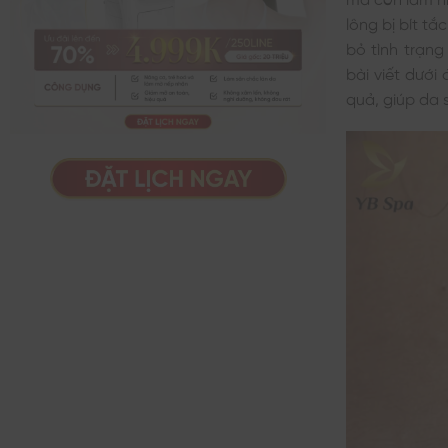
lông bị bít tắ
bỏ tình trạng
bài viết dưới
quả, giúp da