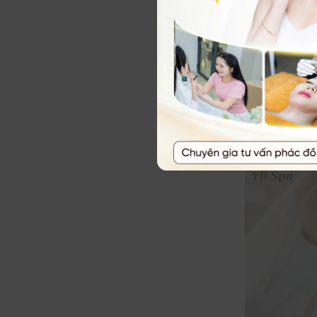
giúp
làm mềm 
Hơi nước còn
bước skincare
Xông hơi 1–2 
và đắp mặt nạ