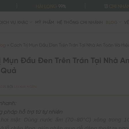
HÀI LÒNG
99%
13
CHI NHÁ
DỊCH VỤ KHÁC
MỸ PHẨM
HỆ THỐNG CHI NHÁNH
BLOG
V
log
»
Cách Trị Mụn Đầu Đen Trên Trán Tại Nhà An Toàn Và Hi
ị Mụn Đầu Đen Trên Trán Tại Nhà A
 Quả
2025
BỞI
LAI KIM NGÂN
nhanh:
g pháp hỗ trợ từ tự nhiên
hơi mặt: Dùng nước ấm (70–80°C) xông trong 1
nở lỗ chân lông, giúp nhân mụn dễ dàng thoát ra ngoà