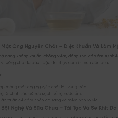
Nạ Mật Ong Nguyên Chất – Diệt Khuẩn Và Làm M
khả năng
kháng khuẩn, chống viêm, đồng thời cấp ẩm tự nhiê
u lý tưởng cho da dầu hoặc da nhạy cảm bị mụn đầu đen.
n:
ớp mỏng mật ong nguyên chất lên vùng trán.
ng 15 phút, sau đó rửa sạch bằng nước ấm.
3 lần/tuần để cảm nhận da sáng và mềm hơn rõ rệt.
ạ Bột Nghệ Và Sữa Chua – Tái Tạo Và Se Khít Da
urcumin
– hoạt chất vàng trong việc
giảm viêm, làm đều màu