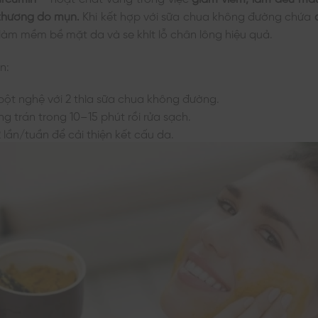
 thương do mụn.
Khi kết hợp với sữa chua không đường chứa
làm mềm bề mặt da và se khít lỗ chân lông hiệu quả.
n:
 bột nghệ với 2 thìa sữa chua không đường.
g trán trong 10–15 phút rồi rửa sạch.
 lần/tuần để cải thiện kết cấu da.