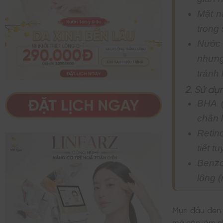
Mặt n
trong 
Nước 
nhưng
tránh 
2. Sử dụ
BHA (
chân 
Retino
tiết 
Benzo
lông 
Mụn đầu đen x
mà còn làm nh