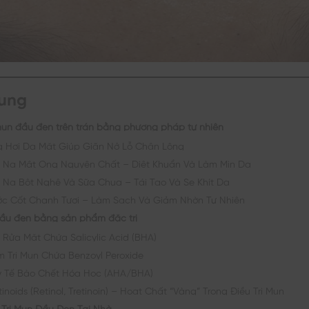
dung
 mụn đầu đen trên trán bằng phương pháp tự nhiên
ng Hơi Da Mặt Giúp Giãn Nở Lỗ Chân Lông
ặt Nạ Mật Ong Nguyên Chất – Diệt Khuẩn Và Làm Mịn Da
ặt Nạ Bột Nghệ Và Sữa Chua – Tái Tạo Và Se Khít Da
ước Cốt Chanh Tươi – Làm Sạch Và Giảm Nhờn Tự Nhiên
 đầu đen bằng sản phẩm đặc trị
a Rửa Mặt Chứa Salicylic Acid (BHA)
em Trị Mụn Chứa Benzoyl Peroxide
ẩy Tế Bào Chết Hóa Học (AHA/BHA)
tinoids (Retinol, Tretinoin) – Hoạt Chất “Vàng” Trong Điều Trị Mụn
i Trị Mụn Đầu Đen Tại Nhà