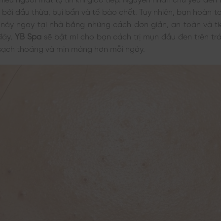
c bởi dầu thừa, bụi bẩn và tế bào chết. Tuy nhiên, bạn hoàn t
 này ngay tại nhà bằng những cách đơn giản, an toàn và ti
 đây,
YB Spa
sẽ bật mí cho bạn cách trị mụn đầu đen trên trá
 sạch thoáng và mịn màng hơn mỗi ngày.