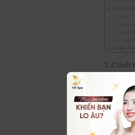
4. Cách C
Bước 1
Bước 2
Bước 3
Bước 
5. Điều Tr
1. Cách 
tự nhiên
Các nguyên l
làm sáng và m
Spa đánh giá
1.1. Xông 
Xông hơi bằn