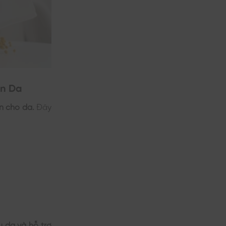
ịn Da
n cho da.
Đây
 da và hỗ trợ