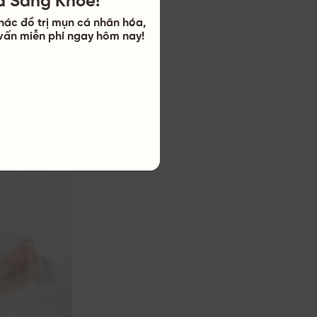
 dàng hơn.
hác đồ trị mụn cá nhân hóa,
chất trong các
ư vấn miễn phí ngay hôm nay!
h thấm khô nhẹ
.