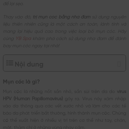
để lại sẹo.
Thay vào đó,
trị mụn cóc bằng nha đam
sử dụng nguyên
liệu thiên nhiên cũng là một cách an toàn, lành tính và
mang lại hiệu quả cao trong việc loại bỏ mụn cóc. Hãy
cùng
YB Spa
khám phá cách sử dụng nha đam để đánh
bay mụn cóc ngay tại nhà!
Nội dung
Mụn cóc là gì?
Mụn cóc là những nốt sần nhỏ, sần sùi trên da do
virus
HPV (Human Papillomavirus)
gây ra. Virus này xâm nhập
vào da thông qua các vết xước nhỏ và làm cho các tế
bào da phát triển bất thường, hình thành mụn cóc. Chúng
có thể xuất hiện ở nhiều vị trí trên cơ thể như tay, chân,
mặt, thậm chí ở những vùng nhạy cảm.