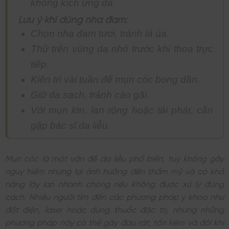
không kích ứng da.
Lưu ý khi dùng nha đam:
Chọn nha đam tươi, tránh lá úa.
Thử trên vùng da nhỏ trước khi thoa trực
tiếp.
Kiên trì vài tuần để mụn cóc bong dần.
Giữ da sạch, tránh cào gãi.
Với mụn lớn, lan rộng hoặc tái phát, cần
gặp bác sĩ da liễu.
Mụn cóc là một vấn đề da liễu phổ biến, tuy không gây
nguy hiểm nhưng lại ảnh hưởng đến thẩm mỹ và có khả
năng lây lan nhanh chóng nếu không được xử lý đúng
cách. Nhiều người tìm đến các phương pháp y khoa như
đốt điện, laser hoặc dùng thuốc đặc trị, nhưng những
phương pháp này có thể gây đau rát, tốn kém và đôi khi