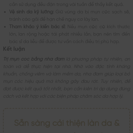
cần sử dụng đều đặn trong vài tuần để thấy kết quả.
Vệ sinh da kỹ lưỡng:
Giữ vùng da bị mụn cóc sạch sẽ,
tránh cào gãi để hạn chế nguy cơ lây lan.
Tham khảo ý kiến bác sĩ:
Nếu mụn cóc có kích thước
lớn, lan rộng hoặc tái phát nhiều lần, bạn nên tìm đến
bác sĩ da liễu để được tư vấn cách điều trị phù hợp.
Kết luận
Trị mụn cóc bằng nha đam
là phương pháp tự nhiên, an
toàn và dễ thực hiện tại nhà. Nhờ vào đặc tính kháng
khuẩn, chống viêm và làm mềm da, nha đam giúp loại bỏ
mụn cóc hiệu quả mà không gây đau rát. Tuy nhiên, để
đạt được kết quả tốt nhất, bạn cần kiên trì áp dụng đúng
cách và kết hợp với các biện pháp chăm sóc da hợp lý.
Sẵn sàng cải thiện làn da &