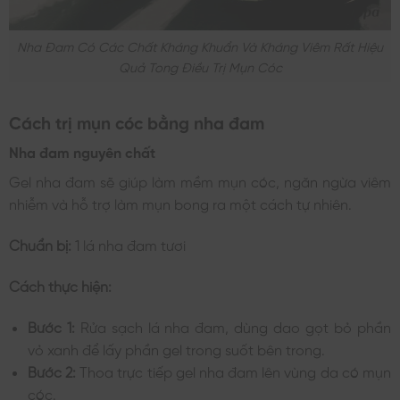
Nha Đam Có Các Chất Kháng Khuẩn Và Kháng Viêm Rất Hiệu
Quả Tong Điều Trị Mụn Cóc
Cách trị mụn cóc bằng nha đam
Nha đam nguyên chất
Gel nha đam sẽ giúp làm mềm mụn cóc, ngăn ngừa viêm
nhiễm và hỗ trợ làm mụn bong ra một cách tự nhiên.
Chuẩn bị:
1 lá nha đam tươi
Cách thực hiện:
Bước 1:
Rửa sạch lá nha đam, dùng dao gọt bỏ phần
vỏ xanh để lấy phần gel trong suốt bên trong.
Bước 2:
Thoa trực tiếp gel nha đam lên vùng da có mụn
cóc.