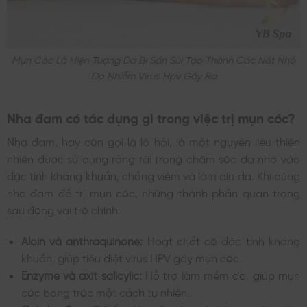
Mụn Cóc Là Hiện Tượng Da Bị Sần Sùi Tạo Thành Các Nốt Nhỏ
Do Nhiễm Virus Hpv Gây Ra
Nha đam có tác dụng gì trong việc trị mụn cóc?
Nha đam, hay còn gọi là lô hội, là một nguyên liệu thiên
nhiên được sử dụng rộng rãi trong chăm sóc da nhờ vào
đặc tính kháng khuẩn, chống viêm và làm dịu da. Khi dùng
nha đam để trị mụn cóc, những thành phần quan trọng
sau đóng vai trò chính:
Aloin và anthraquinone:
Hoạt chất có đặc tính kháng
khuẩn, giúp tiêu diệt virus HPV gây mụn cóc.
Enzyme và axit salicylic:
Hỗ trợ làm mềm da, giúp mụn
cóc bong tróc một cách tự nhiên.