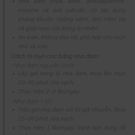
Nha đam chứa aloin, anthraquinone,
enzyme và axit salicylic, có tác dụng
kháng khuẩn, chống viêm, làm mềm da
và giúp mụn cóc bong tự nhiên.
An toàn, không đau rát, phù hợp cho mụn
nhỏ và vừa.
Cách trị mụn cóc bằng nha đam:
-Nha đam nguyên chất:
Lấy gel trong lá nha đam, thoa lên mụn
20–30 phút, rửa sạch.
Thực hiện 2–3 lần/ngày.
-Nha đam + tỏi:
Trộn gel nha đam với tỏi giã nhuyễn, thoa
15–20 phút, rửa sạch.
Thực hiện 1 lần/ngày, tránh lạm dụng để