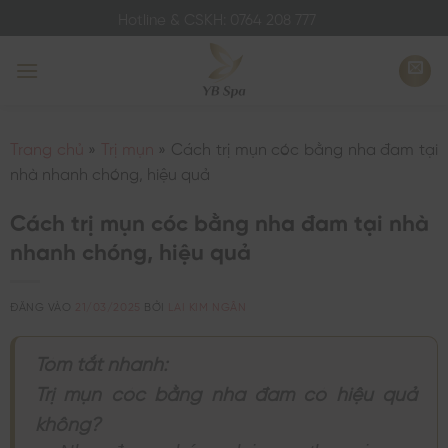
Bỏ
Hotline & CSKH: 0764 208 777
qua
nội
dung
Trang chủ
»
Trị mụn
»
Cách trị mụn cóc bằng nha đam tại
nhà nhanh chóng, hiệu quả
Cách trị mụn cóc bằng nha đam tại nhà
nhanh chóng, hiệu quả
ĐĂNG VÀO
21/03/2025
BỞI
LAI KIM NGÂN
Tóm tắt nhanh:
Trị mụn cóc bằng nha đam có hiệu quả
không?