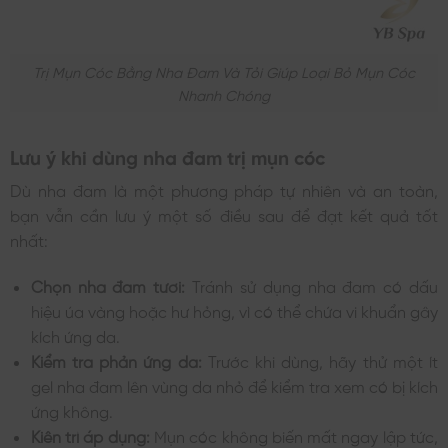
Trị Mụn Cóc Bằng Nha Đam Và Tỏi Giúp Loại Bỏ Mụn Cóc
Nhanh Chóng
Lưu ý khi dùng nha đam trị mụn cóc
Dù nha đam là một phương pháp tự nhiên và an toàn,
bạn vẫn cần lưu ý một số điều sau để đạt kết quả tốt
nhất:
Chọn nha đam tươi:
Tránh sử dụng nha đam có dấu
hiệu úa vàng hoặc hư hỏng, vì có thể chứa vi khuẩn gây
kích ứng da.
Kiểm tra phản ứng da:
Trước khi dùng, hãy thử một ít
gel nha đam lên vùng da nhỏ để kiểm tra xem có bị kích
ứng không.
Kiên trì áp dụng:
Mụn cóc không biến mất ngay lập tức,