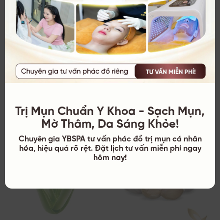
hỗn hợp.
Thoa hỗn hợp lên vùng da bị mụn cóc.
Để nguyên trong 15-20 phút, sau đó rửa sạch bằng
nước ấm và lau khô.
Tần suất:
Thực hiện 1 lần/ ngày, không lạm dụng vì tỏi có
thể gây kích ứng da.
Trị Mụn Chuẩn Y Khoa - Sạch Mụn,
Mờ Thâm, Da Sáng Khỏe!
Chuyên gia YBSPA tư vấn phác đồ trị mụn cá nhân
hóa, hiệu quả rõ rệt. Đặt lịch tư vấn miễn phí ngay
hôm nay!